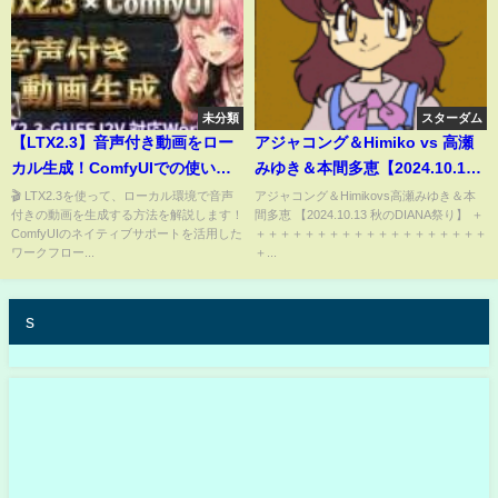
未分類
スターダム
【LTX2.3】音声付き動画をロー
アジャコング＆Himiko vs 高瀬
カル生成！ComfyUIでの使い方
みゆき＆本間多恵【2024.10.13
＆モデル比較【GGUF対応】
秋のDIANA祭り】【ワールド女
🎬 LTX2.3を使って、ローカル環境で音声
アジャコング＆Himikovs高瀬みゆき＆本
付きの動画を生成する方法を解説します！
間多恵 【2024.10.13 秋のDIANA祭り】 ＋
子プロレス・DIANA】【玉川ボ
ComfyUIのネイティブサポートを活用した
＋＋＋＋＋＋＋＋＋＋＋＋＋＋＋＋＋＋＋
ールのスリーカウントは叩かせ
ワークフロー...
＋...
ない！】
s