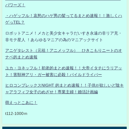
パワーズ！
・ハゲッフル！哀愁のハゲ男の髪ってるまとめ速報！！激しくハ
ゲっTEL？
ロボットアニメ！メカと美少女キャラだいすき永遠の非リア充・
非モテ星人 ！あらゆるマニアの為のマニアックサイト
アニゲタレスト（元祖！アニメッフル） ひきこもりニートのオ
ナベ的まとめ速報
ユカ・ヨネッフル！初老的まとめ速報！！大帝イタチにラリアッ
ト！害獣神アリ・ガー被害に必殺！パイルドライバー
ヒロコンプレックスNIGHT 的まとめ速報！！子供が欲しいど陰キ
ャアラフィフ女子のめざせ！専業主婦！婚活計画編
萌えっとこあに！
t112-1000ｍ