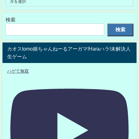
検索
検索
カオスtomo娘ちゃんねーるアーガマ!Haraハラ!未解決人
生ゲーム
ハゲて無双