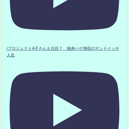
/プロジェクトA子さんも注目？ 独身ハゲ僧侶のサンドイッチ
人生