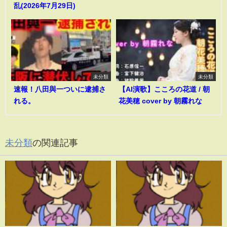
乱(2026年7月29日)
未分類
未分類
速報！八田與一ついに逮捕さ
【AI演歌】こころの花道 / 朝
れる。
花美穂 cover by 朝霧れな
未分類
の関連記事