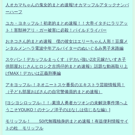
人オカマちゃんの鬼女的まとめ速報!オカマッフルアタックナンバ
ーハーフ
ユカ・ヨネッフル！初老的まとめ速報！！大帝イタチにラリアッ
ト！害獣神アリ・ガー被害に必殺！パイルドライバー
おネコさん的まとめ速報 僕の彼女はエリーちゃん人形！豆腐メ
ンタルメンヘラ電波中年アルバイターのぬいぐるみ男子末路編
スケバン！デカッフルまっくす（デカい強い2次元嫁だいすき子
供部屋おじさんヒロシ之古惑仔的まとめ速報）話題な動画取り上
げMAX！デカいは正義刑事編
アキヨッフル-！ネオニートスケ番長のエキストラ芸能情報局！
（子ども部屋おばさんの自宅警備員的まとめ速報）
[ヨシヨシロッフル-！！-素浪人勇者カツオンの未解決事件簿へよ
うこそYOUKO！のナンノ洋子のはなしは信じるな編）]
モリッフル！ 50代無職独身的まとめ速報！有益便利情報サイ
トの杜 モリッフル