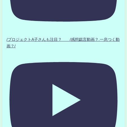
/プロジェクトA子さんも注目？ /感想戯言動画？.一息つく動
画？/