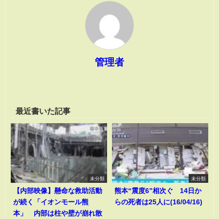
管理者
最近書いた記事
未分類
未分類
【内部映像】懸命な救助活動
熊本“震度6”相次ぐ 14日か
が続く「イオンモール熊
らの死者は25人に(16/04/16)
本」 内部は柱や壁が崩れ散