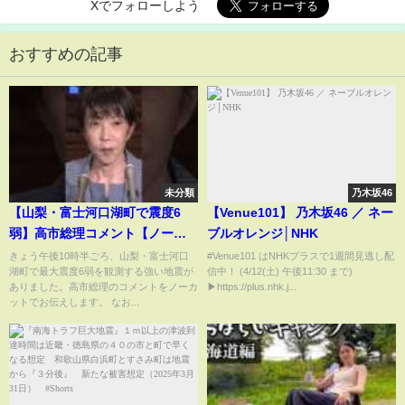
Xでフォローしよう
おすすめの記事
未分類
乃木坂46
【山梨・富士河口湖町で震度6
【Venue101】 乃木坂46 ／ ネー
弱】高市総理コメント【ノーカ
ブルオレンジ│NHK
ット】（2026年6月26日）｜
きょう午後10時半ごろ、山梨・富士河口
#Venue101 はNHKプラスで1週間見逃し配
湖町で最大震度6弱を観測する強い地震が
信中！ (4/12(土) 午後11:30 まで)
TBS NEWS DIG #shorts
ありました。高市総理のコメントをノーカ
▶︎https://plus.nhk.j...
ットでお伝えします。 なお...