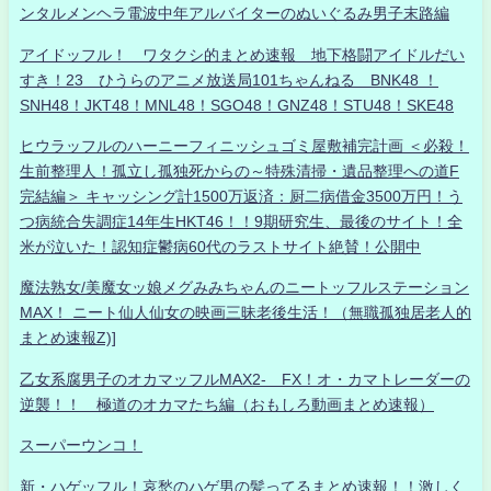
ンタルメンヘラ電波中年アルバイターのぬいぐるみ男子末路編
アイドッフル！ ワタクシ的まとめ速報 地下格闘アイドルだい
すき！23 ひうらのアニメ放送局101ちゃんねる BNK48 ！
SNH48！JKT48！MNL48！SGO48！GNZ48！STU48！SKE48
ヒウラッフルのハーニーフィニッシュゴミ屋敷補完計画 ＜必殺！
生前整理人！孤立し孤独死からの～特殊清掃・遺品整理への道F
完結編＞ キャッシング計1500万返済：厨二病借金3500万円！う
つ病統合失調症14年生HKT46！！9期研究生、最後のサイト！全
米が泣いた！認知症鬱病60代のラストサイト絶賛！公開中
魔法熟女/美魔女ッ娘メグみみちゃんのニートッフルステーション
MAX！ ニート仙人仙女の映画三昧老後生活！（無職孤独居老人的
まとめ速報Z)]
乙女系腐男子のオカマッフルMAX2- FX！オ・カマトレーダーの
逆襲！！ 極道のオカマたち編（おもしろ動画まとめ速報）
スーパーウンコ！
新・ハゲッフル！哀愁のハゲ男の髪ってるまとめ速報！！激しく