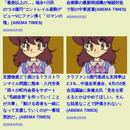
「着差以上の…」福永×川田
自衛隊の最新哨戒機が海賊対処
の“2.6億円”コントレイル産駒デ
で初の中東派遣(ABEMA TIMES)
ビューVにファン沸く「ロマンの
2026年8月9日
塊」(ABEMA TIMES)
2026年8月9日
支援物資どう届ける？ラストワ
クラファン1億円達成も支持率は
ンマイル問題に熊本・八代市長
2.3％…中道改革連合、8月の3党
「我々が町内会長をサポート
合流議論に泉健太氏「党名を変
し”毛細血管”を作っていくこと
えるとかはやめてほしい。そん
が大事」「動ける若者も一緒に
な姑息なことで評価されない」
なって支援していくのが一番現
(ABEMA TIMES)
実的だ」(ABEMA TIMES)
2026年8月9日
2026年8月9日