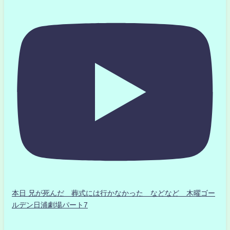
本日 兄が死んだ 葬式には行かなかった などなど 木曜ゴー
ルデン日浦劇場パート7