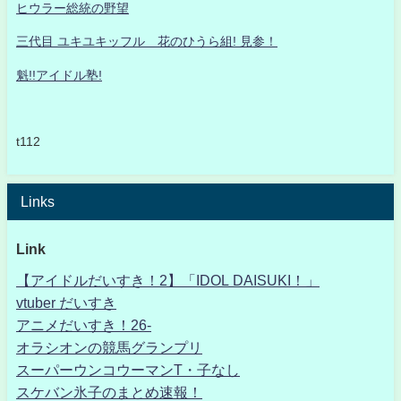
ヒウラー総統の野望
三代目 ユキユキッフル 花のひうら組! 見参！
魁!!アイドル塾!
t112
Links
Link
【アイドルだいすき！2】「IDOL DAISUKI！」
vtuber だいすき
アニメだいすき！26-
オラシオンの競馬グランプリ
スーパーウンコウーマンT・子なし
スケバン氷子のまとめ速報！