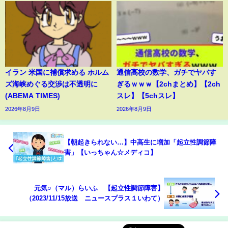
イラン 米国に補償求める ホルム
通信高校の数学、ガチでヤバす
ズ海峡めぐる交渉は不透明に
ぎるｗｗｗ【2chまとめ】【2ch
(ABEMA TIMES)
スレ】【5chスレ】
2026年8月9日
2026年8月9日
【朝起きられない…】中高生に増加「起立性調節障
害」【いっちゃん☆メディコ】
元気○（マル）らいふ 【起立性調節障害】
（2023/11/15放送 ニュースプラス１いわて）