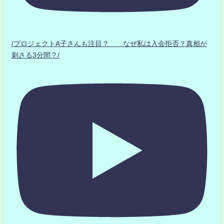
/プロジェクトA子さんも注目？ なぜ私は入会拒否？真相が
刺さる3分間？/