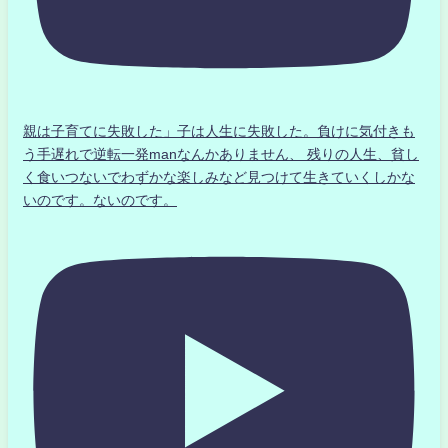
親は子育てに失敗した」子は人生に失敗した。負けに気付きも
う手遅れで逆転一発manなんかありません、 残りの人生、貧し
く食いつないでわずかな楽しみなど見つけて生きていくしかな
いのです。ないのです。