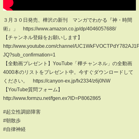
３月３０日発売、樺沢の新刊 マンガでわかる『神・時間
術』」 https://www.amazon.co.jp/dp/4046057688/
【チャンネル登録をお願いします】
http://www.youtube.com/channel/UC1WkFVOCTPdY782AJ1
JQ?sub_confirmation=1
【全動画プレゼント】YouTube「樺チャンネル」の全動画
4000本のリストをプレゼント中。今すぐダウンロードして
ください。 https://canyon-ex.jp/fx2334/z6j0NW
【YouTube質問フォーム】
http://www.formzu.net/fgen.ex?ID=P8062865
#起立性調節障害
#朝散歩
#自律神経