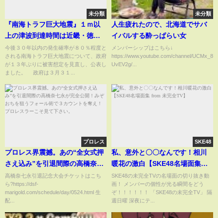
未分類
未分類
『南海トラフ巨大地震』１ｍ以
人生疲れたので、北海道でサバ
上の津波到達時間は近畿・徳島
イバルする酔っぱらい女
県の４０の市と町で早くなる想
今後３０年以内の発生確率が８０％程度と
メンバーシップはこちら↓
される南海トラフ巨大地震について、政府
https://www.youtube.com/channel/UCMx_8
定 和歌山県白浜町とすさみ町
が１３年ぶりに被害想定を見直し、公表し
UvEV2g/...
は地震から『３分後』 新たな
ました。 政府は３月３１...
被害想定（2025年3月31日）
#Shorts
プロレス
SKE48
プロレス界震撼。あの“全女式押
私、意外と〇〇なんです！相川
さえ込み”を引退間際の高橋奈七
暖花の激白【SKE48名場面集
永が完全公開！みぞおちを狙う
from 未完全TV】
高橋奈七永引退記念大会チケットはこち
SKE48の未完全TVの名場面の切り抜き動
ら?https://dsf-
画！ メンバーの個性が光る瞬間をどう
フォール術で３カウントを奪
marigold.com/schedule/day/0524.html 生
ぞ！！！！！！ 「SKE48の未完全TV」 隔
え！プロレスラーこそ見て下さ
配...
週日曜 深夜にテ...
い。