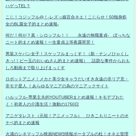
ハゲっTEL？
こじ！コジッフル@！-レズっ娘百合ネエ！こじらせ！50独身処
女のBL腐女子的まとめ速報-
何だ！何が？真・シロッフル！！ 永遠の無職童貞- ぼっちな
ニート的まとめ速報！一生童貞上等夜露死苦！
男装スケバン女子！スケッフルまっくす！（新・ナンノひゃくし
きっ!！ビー玉のおいぬさん的まとめ速報） 話題な事件からおも
しろ動画まで取り上げまっくす
ロボットアニメ！メカと美少女キャラだいすき永遠の非リア充・
非モテ星人 ！あらゆるマニアの為のマニアックサイト
ハルッフル-専業主夫的YOUTUBERまとめ速報！キモデブおた
く！初老人の介護生活！激動の1750日
アニゲタレスト（元祖！アニメッフル） ひきこもりニートのオ
ナベ的まとめ速報
火浦のシネマッフル映画NEWS情報ポータブルの杜！オネエ管理