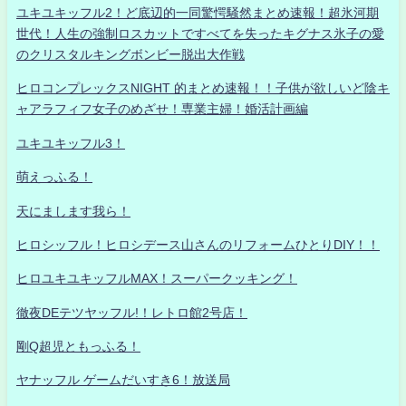
ユキユキッフル2！ど底辺的一同驚愕騒然まとめ速報！超氷河期
世代！人生の強制ロスカットですべてを失ったキグナス氷子の愛
のクリスタルキングボンビー脱出大作戦
ヒロコンプレックスNIGHT 的まとめ速報！！子供が欲しいど陰キ
ャアラフィフ女子のめざせ！専業主婦！婚活計画編
ユキユキッフル3！
萌えっふる！
天にまします我ら！
ヒロシッフル！ヒロシデース山さんのリフォームひとりDIY！！
ヒロユキユキッフルMAX！スーパークッキング！
徹夜DEテツヤッフル!！レトロ館2号店！
剛Q超児ともっふる！
ヤナッフル ゲームだいすき6！放送局