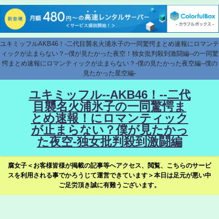
ユキミッフルAKB46！-二代目襲名火浦氷子の一同驚愕まとめ速報にロマンテ
ィックが止まらない？--僕が見たかった夜空！独女批判殺到激闘編--の一同驚
愕まとめ速報にロマンティックが止まらない？-僕の見たかった夜空編--僕の
見たかった星空編-
ユキミッフル--AKB46！--二代
目襲名火浦氷子の一同驚愕ま
とめ速報！にロマンティック
が止まらない？僕が見たかっ
た夜空-独女批判殺到激闘編
腐女子＜お客様皆様が掲載の記事等へアクセス、閲覧、こちらのサービ
スを利用される事でかろうじて運営できています＞本日は足元が悪い中
ご足労頂き誠に有難うございます。