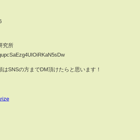
6
研究所
UCgupcSaEzg4UlOiRKaN5sDw
はSNSの方までDM頂けたらと思います！
rize