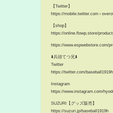
【Twitter】
https://mobile.twitter.com › overof
【shop】
https://online.flowp.store/produc
https://www.espwebstore.com/pr
⬇️兵頭てつ兄⬇️
Twitter
https://twitter.com/baseball1919
Instagram
https://www.instagram.com/hyod
SUZURI【グッズ販売】
https://suzuri.jp/baseball1919h