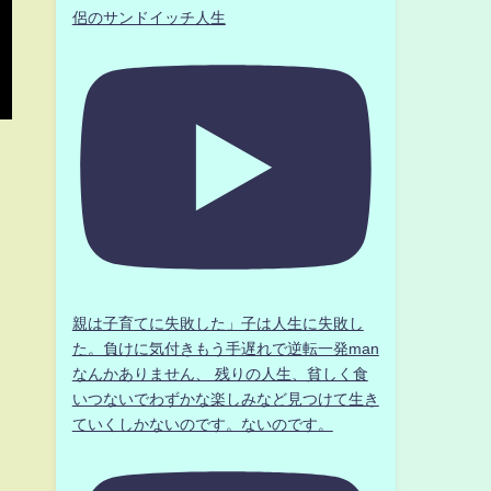
侶のサンドイッチ人生
親は子育てに失敗した」子は人生に失敗し
た。負けに気付きもう手遅れで逆転一発man
なんかありません、 残りの人生、貧しく食
いつないでわずかな楽しみなど見つけて生き
ていくしかないのです。ないのです。