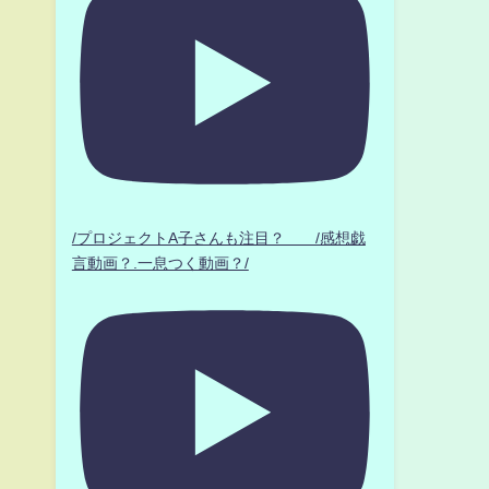
/プロジェクトA子さんも注目？ /感想戯
言動画？.一息つく動画？/