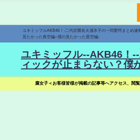
ユキミッフルAKB46！-二代目襲名火浦氷子の一同驚愕まとめ
見たかった夜空編--僕の見たかった星空編-
ユキミッフル--AKB46
ィックが止まらない？僕が
腐女子＜お客様皆様が掲載の記事等へアクセス、閲覧