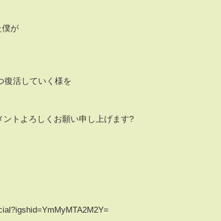
た僕が
つ復活していく様を
メントよろしくお願い申し上げます?
fficial?igshid=YmMyMTA2M2Y=