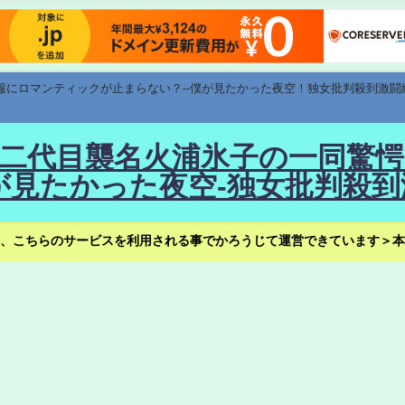
速報にロマンティックが止まらない？--僕が見たかった夜空！独女批判殺到激闘
！--二代目襲名火浦氷子の一同
見たかった夜空-独女批判殺到
、こちらのサービスを利用される事でかろうじて運営できています＞本