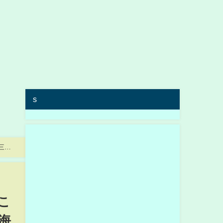
s
三】
こ
海