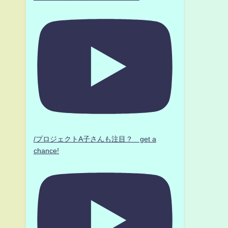
/プロジェクトA子さんも注目？ get a
chance!