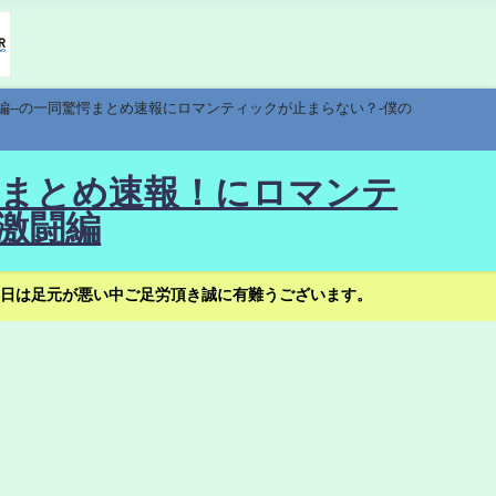
編--の一同驚愕まとめ速報にロマンティックが止まらない？-僕の
驚愕まとめ速報！にロマンテ
激闘編
日は足元が悪い中ご足労頂き誠に有難うございます。