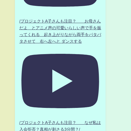
/プロジェクトA子さんも注目？ お母さん
だよ とアニメ声の可愛いらしい声で手を振
ってくれる 起き上がりながら両手をパタパ
タさせて 右へ左へと ダンスする
/プロジェクトA子さんも注目？ なぜ私は
入会拒否？真相が刺さる3分間？/