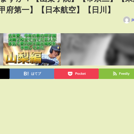
甲府第一】【日本航空】【日川】
j
はてブ
Pocket
Feedly