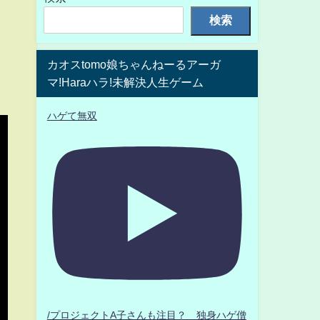
検索
カオスtomo娘ちゃんねーるアーガ
マ!Haraハラ!未解決人生ゲーム
ハゲて無双
/プロジェクトA子さんも注目？ 独身ハゲ僧