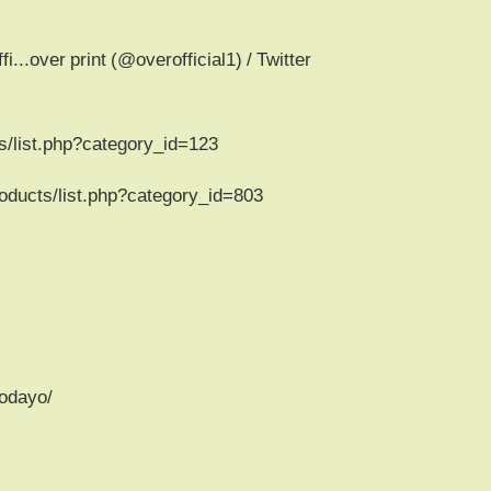
fi...over print (@overofficial1) / Twitter
ts/list.php?category_id=123
oducts/list.php?category_id=803
h
odayo/