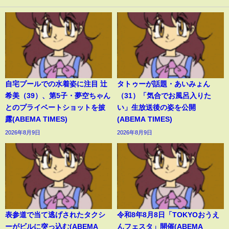
自宅プールでの水着姿に注目 辻
タトゥーが話題・あいみょん
希美（39）、第5子・夢空ちゃん
（31）「気合でお風呂入りた
とのプライベートショットを披
い」生放送後の姿を公開
露(ABEMA TIMES)
(ABEMA TIMES)
2026年8月9日
2026年8月9日
表参道で当て逃げされたタクシ
令和8年8月8日「TOKYOおうえ
ーがビルに突っ込む(ABEMA
んフェスタ」開催(ABEMA