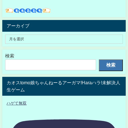
アーカイブ
検索
検索
カオスtomo娘ちゃんねーるアーガマ!Haraハラ!未解決人
生ゲーム
ハゲて無双