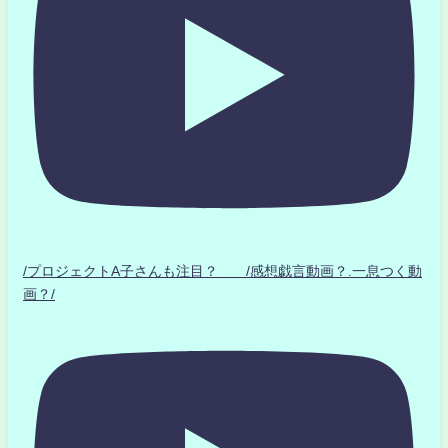
/プロジェクトA子さんも注目？ /感想戯言動画？.一息つく動
画？/