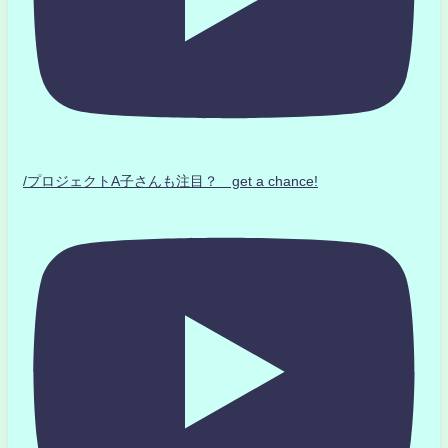
/プロジェクトA子さんも注目？ get a chance!