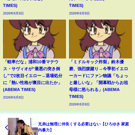
TIMES)
TIMES)
2026年8月9日
2026年8月9日
「軽率だな」浦和10番マテウ
「ミドルキック炸裂」鈴木優
ス・サヴィオが“最悪の突き倒
磨、強烈腹蹴り→今季初イエロ
し”で2枚目イエロー→退場処分
ーカードにファン物議「ちょっ
に「熱い性格が裏目に出たか」
と厳しいな」「開幕戦からお祖
(ABEMA TIMES)
母様に怒られる」(ABEMA
TIMES)
2026年8月8日
2026年8月8日
兄弟は無理に仲良くする必要はない【ひろゆき 家庭
内暴力】