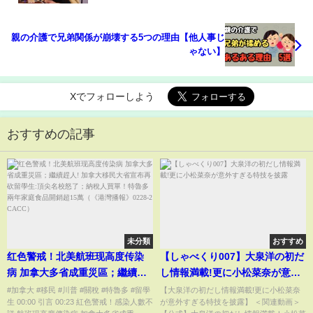
親の介護で兄弟関係が崩壊する5つの理由【他人事じ
ゃない】
Xでフォローしよう
おすすめの記事
未分類
おすすめ
红色警戒！北美航班现高度传染
【しゃべくり007】大泉洋の初だ
病 加拿大多省成重災區；繼續趕
し情報満載!更に小松菜奈が意外
人! 加拿大移民大省宣布再砍留學
すぎる特技を披露
#加拿大 #移民 #川普 #關稅 #特魯多 #留學
【大泉洋の初だし情報満載!更に小松菜奈
生 00:00 引言 00:23 紅色警戒！感染人數不
が意外すぎる特技を披露】 ＜関連動画＞
生:頂尖名校怒了；納稅人買單！