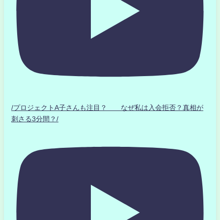
/プロジェクトA子さんも注目？ なぜ私は入会拒否？真相が
刺さる3分間？/