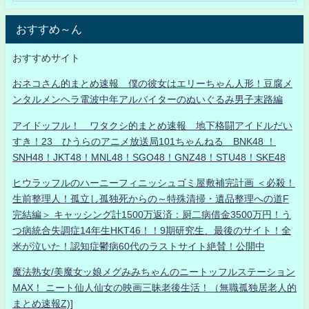
おすすめ～ん
おすすめサイト
おネコさん的まとめ速報 僕の彼女はエリーちゃん人形！豆腐メ
ンタルメンヘラ電波中年アルバイターのぬいぐるみ男子末路編
アイドッフル！ ワタクシ的まとめ速報 地下格闘アイドルだい
すき！23 ひうらのアニメ放送局101ちゃんねる BNK48 ！
SNH48！JKT48！MNL48！SGO48！GNZ48！STU48！SKE48
ヒウラッフルのハーニーフィニッシュゴミ屋敷補完計画 ＜必殺！
生前整理人！孤立し孤独死からの～特殊清掃・遺品整理への道F
完結編＞ キャッシング計1500万返済：厨二病借金3500万円！う
つ病統合失調症14年生HKT46！！9期研究生、最後のサイト！全
米が泣いた！認知症鬱病60代のラストサイト絶賛！公開中
魔法熟女/美魔女ッ娘メグみみちゃんのニートッフルステーション
MAX！ ニート仙人仙女の映画三昧老後生活！（無職孤独居老人的
まとめ速報Z)]