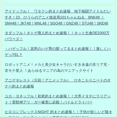
アイドッフル！ ワタクシ的まとめ速報 地下格闘アイドルだい
すき！23 ひうらのアニメ放送局101ちゃんねる BNK48 ！
SNH48！JKT48！MNL48！SGO48！GNZ48！STU48！SKE48
タダッフル！ネトゲ廃人的まとめ速報！！ネット乞食DE2000万
パワーズ！
・ハゲッフル！哀愁のハゲ男の髪ってるまとめ速報！！激しくハ
ゲっTEL？
ロボットアニメ！メカと美少女キャラだいすき永遠の非リア充・
非モテ星人 ！あらゆるマニアの為のマニアックサイト
アニゲタレスト（元祖！アニメッフル） ひきこもりニートのオ
ナベ的まとめ速報
ユカ・ヨネッフル！初老的まとめ速報！！大帝イタチにラリアッ
ト！害獣神アリ・ガー被害に必殺！パイルドライバー
ヒロコンプレックスNIGHT 的まとめ速報！！子供が欲しいど陰キ