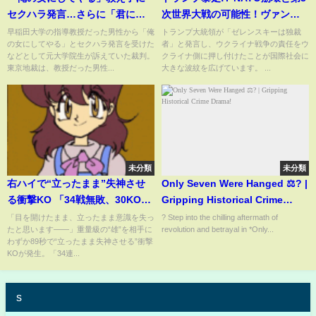
セクハラ発言…さらに「君に隙
次世界大戦の可能性！ヴァンス
があった」と別教授も 早稲田
副大統領の爆弾発言！
早稲田大学の指導教授だった男性から「俺
トランプ大統領が「ゼレンスキーは独裁
の女にしてやる」とセクハラ発言を受けた
者」と発言し、ウクライナ戦争の責任をウ
大学と文芸評論家・元教授に賠
などとして元大学院生が訴えていた裁判。
クライナ側に押し付けたことが国際社会に
償命令【news23】｜
東京地裁は、教授だった男性...
大きな波紋を広げています。 ...
TBS NEWS DIG
未分類
未分類
右ハイで“立ったまま”失神させ
Only Seven Were Hanged ⚖️? |
る衝撃KO 「34戦無敗、30KO」
Gripping Historical Crime
のファイターに戦慄走る
Drama!
「目を開けたまま、立ったまま意識を失っ
? Step into the chilling aftermath of
たと思います――」重量級の“雄”を相手に
revolution and betrayal in *Only...
(ABEMA TIMES)
わずか89秒で“立ったまま失神させる”衝撃
KOが発生。「34連...
s