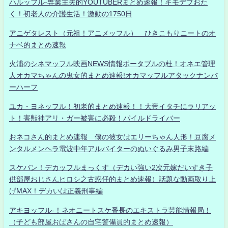
ハルッフル-専業主夫的YOUTUBERまとめ速報！キモデブおた
く！初老人の介護生活！激動の1750日
アニゲタレスト（元祖！アニメッフル） ひきこもりニートのオ
ナベ的まとめ速報
火浦のシネマッフル映画NEWS情報ポータブルの杜！オネエ管理
人オカマちゃんの鬼女的まとめ速報!オカマッフルアタックナンバ
ーハーフ
ユカ・ヨネッフル！初老的まとめ速報！！大帝イタチにラリアッ
ト！害獣神アリ・ガー被害に必殺！パイルドライバー
おネコさん的まとめ速報 僕の彼女はエリーちゃん人形！豆腐メ
ンタルメンヘラ電波中年アルバイターのぬいぐるみ男子末路編
スケバン！デカッフルまっくす（デカい強い2次元嫁だいすき子
供部屋おじさんヒロシ之古惑仔的まとめ速報）話題な動画取り上
げMAX！デカいは正義刑事編
アキヨッフル-！ネオニートスケ番長のエキストラ芸能情報局！
（子ども部屋おばさんの自宅警備員的まとめ速報）