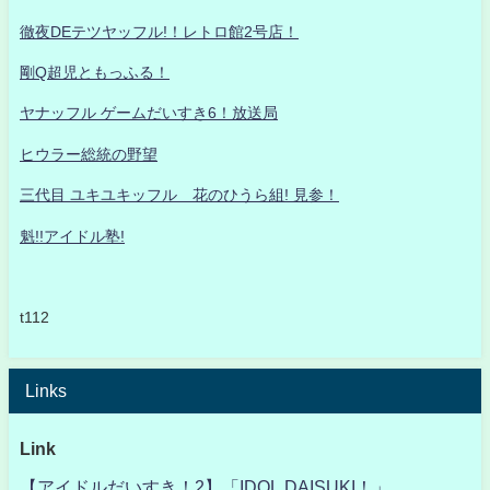
徹夜DEテツヤッフル!！レトロ館2号店！
剛Q超児ともっふる！
ヤナッフル ゲームだいすき6！放送局
ヒウラー総統の野望
三代目 ユキユキッフル 花のひうら組! 見参！
魁!!アイドル塾!
t112
Links
Link
【アイドルだいすき！2】「IDOL DAISUKI！」