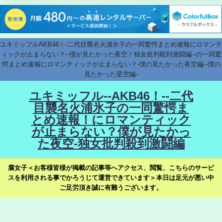
ユキミッフルAKB46！-二代目襲名火浦氷子の一同驚愕まとめ速報にロマンテ
ィックが止まらない？--僕が見たかった夜空！独女批判殺到激闘編--の一同驚
愕まとめ速報にロマンティックが止まらない？-僕の見たかった夜空編--僕の
見たかった星空編-
ユキミッフル--AKB46！--二代
目襲名火浦氷子の一同驚愕ま
とめ速報！にロマンティック
が止まらない？僕が見たかっ
た夜空-独女批判殺到激闘編
腐女子＜お客様皆様が掲載の記事等へアクセス、閲覧、こちらのサービ
スを利用される事でかろうじて運営できています＞本日は足元が悪い中
ご足労頂き誠に有難うございます。