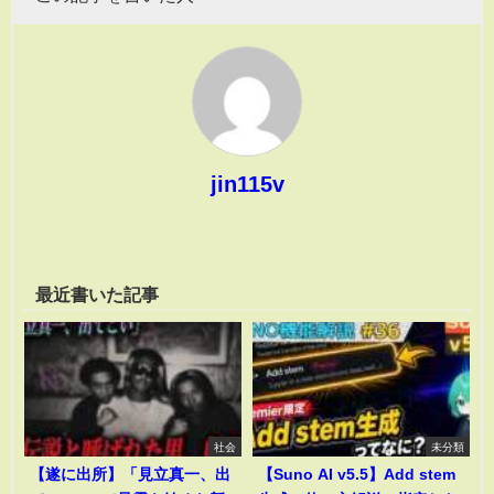
jin115v
最近書いた記事
社会
未分類
【遂に出所】「見立真一、出
【Suno AI v5.5】Add stem