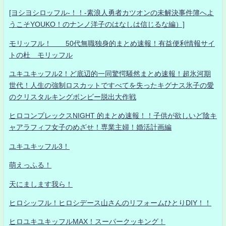
[ヨシヨシロッフル-！！-素浪人勇者カツオンの未解決事件簿へよ
うこそYOUKO！のナンノ洋子のはなしは信じるな編）]
モリッフル！ 50代無職独身的まとめ速報！有益便利情報サイ
トの杜 モリッフル
ユキユキッフル2！ど底辺的一同驚愕騒然まとめ速報！超氷河期
世代！人生の強制ロスカットですべてを失ったキグナス氷子の愛
のクリスタルキングボンビー脱出大作戦
ヒロコンプレックスNIGHT 的まとめ速報！！子供が欲しいど陰キ
ャアラフィフ女子のめざせ！専業主婦！婚活計画編
ユキユキッフル3！
萌えっふる！
天にまします我ら！
ヒロシッフル！ヒロシデース山さんのリフォームひとりDIY！！
ヒロユキユキッフルMAX！スーパークッキング！