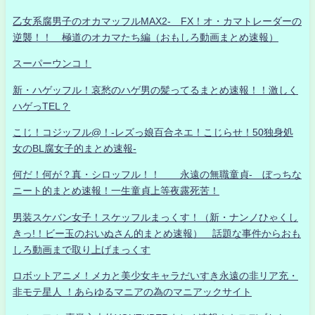
乙女系腐男子のオカマッフルMAX2- FX！オ・カマトレーダーの
逆襲！！ 極道のオカマたち編（おもしろ動画まとめ速報）
スーパーウンコ！
新・ハゲッフル！哀愁のハゲ男の髪ってるまとめ速報！！激しく
ハゲっTEL？
こじ！コジッフル@！-レズっ娘百合ネエ！こじらせ！50独身処
女のBL腐女子的まとめ速報-
何だ！何が？真・シロッフル！！ 永遠の無職童貞- ぼっちな
ニート的まとめ速報！一生童貞上等夜露死苦！
男装スケバン女子！スケッフルまっくす！（新・ナンノひゃくし
きっ!！ビー玉のおいぬさん的まとめ速報） 話題な事件からおも
しろ動画まで取り上げまっくす
ロボットアニメ！メカと美少女キャラだいすき永遠の非リア充・
非モテ星人 ！あらゆるマニアの為のマニアックサイト