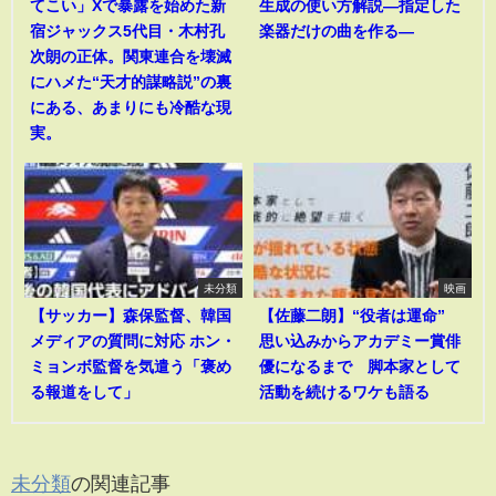
てこい」Xで暴露を始めた新
生成の使い方解説―指定した
宿ジャックス5代目・木村孔
楽器だけの曲を作る―
次朗の正体。関東連合を壊滅
にハメた“天才的謀略説”の裏
にある、あまりにも冷酷な現
実。
未分類
映画
【サッカー】森保監督、韓国
【佐藤二朗】“役者は運命”
メディアの質問に対応 ホン・
思い込みからアカデミー賞俳
ミョンボ監督を気遣う「褒め
優になるまで 脚本家として
る報道をして」
活動を続けるワケも語る
未分類
の関連記事