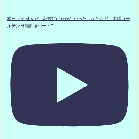
本日 兄が死んだ 葬式には行かなかった などなど 木曜ゴー
ルデン日浦劇場パート7