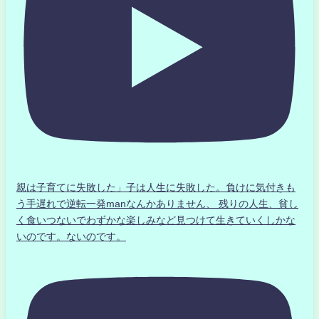
親は子育てに失敗した」子は人生に失敗した。負けに気付きも
う手遅れで逆転一発manなんかありません、 残りの人生、貧し
く食いつないでわずかな楽しみなど見つけて生きていくしかな
いのです。ないのです。