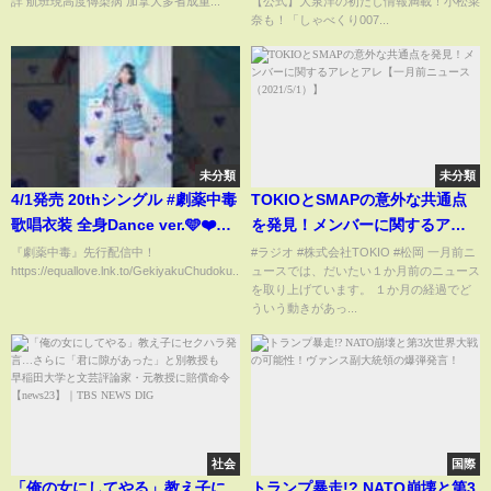
詳 航班現高度傳染病 加拿大多省成重...
【公式】大泉洋の初だし情報満載！小松菜
特魯多兩年家庭食品開銷超15萬
奈も！「しゃべくり007...
（《港灣播報》0228-2 CACC）
未分類
未分類
4/1発売 20thシングル #劇薬中毒
TOKIOとSMAPの意外な共通点
歌唱衣装 全身Dance ver.🩵❤️イ
を発見！メンバーに関するアレ
コールラブ #イコラブ #野口衣織
とアレ【一月前ニュース
『劇薬中毒』先行配信中！
#ラジオ #株式会社TOKIO #松岡 一月前ニ
https://equallove.lnk.to/GekiyakuChudoku...
ュースでは、だいたい１か月前のニュース
（2021/5/1）】
を取り上げています。 １か月の経過でど
ういう動きがあっ...
社会
国際
「俺の女にしてやる」教え子に
トランプ暴走!? NATO崩壊と第3