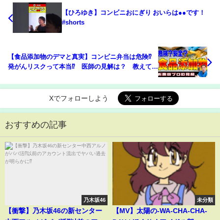
【ひろゆき】コンビニおにぎり おいらは●●です！
#shorts
【食品添加物のデマと真実】コンビニ弁当は危険⁉︎
発がんリスクって本当⁉︎ 医師の見解は？ 教えて平
島先生 No335
Xでフォローしよう
おすすめの記事
乃木坂46
未分類
【衝撃】乃木坂46の新センター
【MV】太陽の-WA-CHA-CHA-