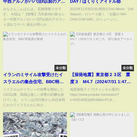
中西アルノがパパ活⁉以前のアカ
DAY / ほくりくアイドル部
ウント流出でヤバい過去が明ら
みなさんこんばんは。 芸能情報ラボで
2022年11月9日(水)発売の2nd Album「2nd
す。 今回は「【衝撃】乃木坂46の新セン
Season」のリード曲！ 『太陽の-WA-
かに⁉
ター中西アルノがパパ活⁉以前のアカウン
CHA-CHA-DAY』のミュージッ...
ト流出でヤバい過去が明らか...
未分類
未分類
イランのミサイル攻撃受けたイ
【深発地震】東京都２３区 震
スラエルの集合住宅、BBC特派
度３ M4.7（2024/7/31 1:47ご
員が取材
ろ 切り抜きアーカイブ）
イスラエルがイランへの攻撃を開始した
地震速報ライブ(チャンネル選択)
13日以降、両国は激しい攻撃の応酬を続
https://www.youtube.com/watch?
けている。 イランは15日夜から16日未明
v=HXGANE2pRrA&list=PL3t...
にかけてイスラエルに向け...