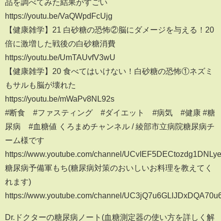
品を調べてみた結果がすごい
https://youtu.be/VaQWpdFcUjg
【健康雑学】21 白砂糖の恐怖②脳にダメージを与える！20
倍に激増した戦後の白砂糖消費
https://youtu.be/UmTAUvfV3wU
【健康雑学】20 食べてはいけない！白砂糖の恐怖①ネズミ
もサルも脳が壊れた
https://youtu.be/mWaPv8NL92s
#断食 #ファスティング #ダイエット #病気 #健康 #糖
尿病 #血糖値 くろまめチャンネル / 綾部市立病院糖尿病チ
ーム様です
https://www.youtube.com/channel/UCvIEF5DECtozdg1DNLy
糖尿病予備軍もち(糖尿病対策のおいしいお料理を教えてく
れます)
https://www.youtube.com/channel/UC3jQ7u6GLlJDxDQA70u
Dr.ドクターの糖尿病ノート(血糖測定器の使い方を詳しく解