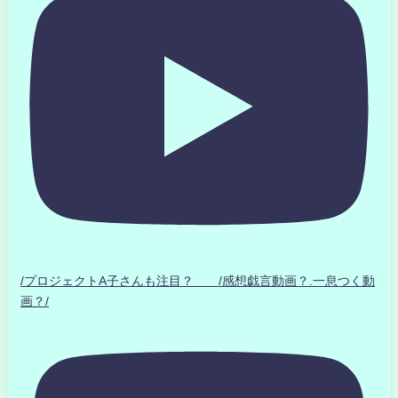
/プロジェクトA子さんも注目？ /感想戯言動画？.一息つく動
画？/