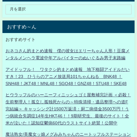
おすすめ～ん
おすすめサイト
おネコさん的まとめ速報 僕の彼女はエリーちゃん人形！豆腐メ
ンタルメンヘラ電波中年アルバイターのぬいぐるみ男子末路編
アイドッフル！ ワタクシ的まとめ速報 地下格闘アイドルだい
すき！23 ひうらのアニメ放送局101ちゃんねる BNK48 ！
SNH48！JKT48！MNL48！SGO48！GNZ48！STU48！SKE48
ヒウラッフルのハーニーフィニッシュゴミ屋敷補完計画 ＜必殺！
生前整理人！孤立し孤独死からの～特殊清掃・遺品整理への道F
完結編＞ キャッシング計1500万返済：厨二病借金3500万円！う
つ病統合失調症14年生HKT46！！9期研究生、最後のサイト！全
米が泣いた！認知症鬱病60代のラストサイト絶賛！公開中
魔法熟女/美魔女ッ娘メグみみちゃんのニートッフルステーション