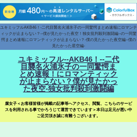
ユキミッフルAKB46！-二代目襲名火浦氷子の一同驚愕まとめ速報にロマンテ
ィックが止まらない？--僕が見たかった夜空！独女批判殺到激闘編--の一同驚
愕まとめ速報にロマンティックが止まらない？-僕の見たかった夜空編--僕の
見たかった星空編-
ユキミッフル--AKB46！--二代
目襲名火浦氷子の一同驚愕ま
とめ速報！にロマンティック
が止まらない？僕が見たかっ
た夜空-独女批判殺到激闘編
腐女子＜お客様皆様が掲載の記事等へアクセス、閲覧、こちらのサービ
スを利用される事でかろうじて運営できています＞本日は足元が悪い中
ご足労頂き誠に有難うございます。