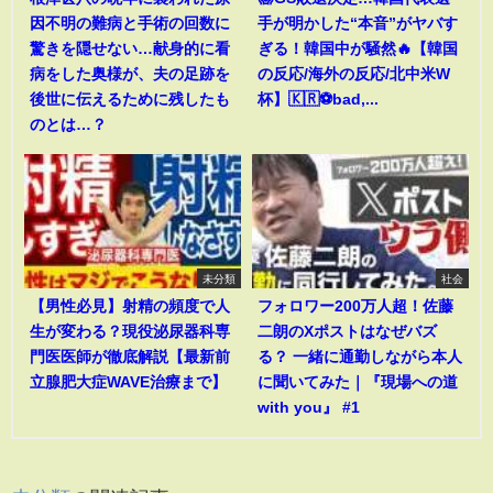
因不明の難病と手術の回数に
手が明かした“本音”がヤバす
驚きを隠せない…献身的に看
ぎる！韓国中が騒然🔥【韓国
病をした奥様が、夫の足跡を
の反応/海外の反応/北中米W
後世に伝えるために残したも
杯】🇰🇷⚽bad,...
のとは…？
未分類
社会
【男性必見】射精の頻度で人
フォロワー200万人超！佐藤
生が変わる？現役泌尿器科専
二朗のXポストはなぜバズ
門医医師が徹底解説【最新前
る？ 一緒に通勤しながら本人
立腺肥大症WAVE治療まで】
に聞いてみた｜『現場への道
with you』 #1