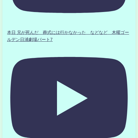
本日 兄が死んだ 葬式には行かなかった などなど 木曜ゴー
ルデン日浦劇場パート7