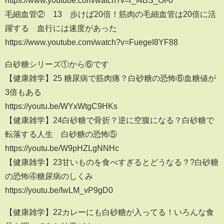
毛細血管② 13 歩けば20倍！筋肉の毛細血管は20倍に活
躍する 血行には速度があった
https://www.youtube.com/watch?v=FuegeI8YF88
白砂糖シリーズ①から⑥です
【健康雑学】25 糖尿病で筋肉痛？白砂糖の恐怖⑥血糖値が
3倍もある
https://youtu.be/WYxWtgC9HKs
【健康雑学】24白砂糖で骨折？逆に空腹になる？白砂糖で
転落する人生 白砂糖の恐怖⑤
https://youtu.be/W9pHZLgNNHc
【健康雑学】23甘いものを食べすぎるとどうなる？?白砂糖
の恐怖④糖尿病のしくみ
https://youtu.be/IwLM_vP9gD0
【健康雑学】22カレーにも白砂糖が入ってる！いろんな食