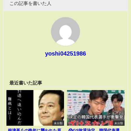
この記事を書いた人
yoshi04251986
最近書いた記事
未分類
未分類
根津甚八の晩年に襲われた原
😱GS敗退決定…韓国代表選