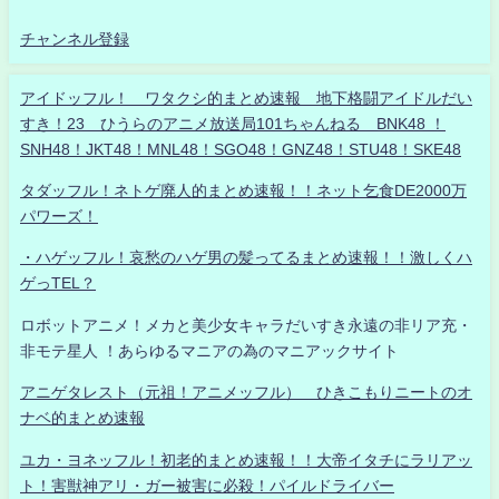
チャンネル登録
アイドッフル！ ワタクシ的まとめ速報 地下格闘アイドルだい
すき！23 ひうらのアニメ放送局101ちゃんねる BNK48 ！
SNH48！JKT48！MNL48！SGO48！GNZ48！STU48！SKE48
タダッフル！ネトゲ廃人的まとめ速報！！ネット乞食DE2000万
パワーズ！
・ハゲッフル！哀愁のハゲ男の髪ってるまとめ速報！！激しくハ
ゲっTEL？
ロボットアニメ！メカと美少女キャラだいすき永遠の非リア充・
非モテ星人 ！あらゆるマニアの為のマニアックサイト
アニゲタレスト（元祖！アニメッフル） ひきこもりニートのオ
ナベ的まとめ速報
ユカ・ヨネッフル！初老的まとめ速報！！大帝イタチにラリアッ
ト！害獣神アリ・ガー被害に必殺！パイルドライバー