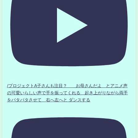
/プロジェクトA子さんも注目？ お母さんだよ とアニメ声
の可愛いらしい声で手を振ってくれる 起き上がりながら両手
をパタパタさせて 右へ左へと ダンスする