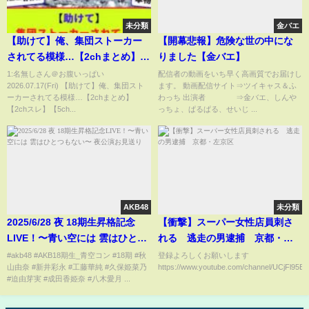
未分類
金バエ
【助けて】俺、集団ストーカー
【開幕悲報】危険な世の中にな
されてる模様…【2chまとめ】
りました【金バエ】
【2chスレ】【5chスレ】
1:名無しさん＠お腹いっぱい
配信者の動画をいち早く高画質でお届けし
2026.07.17(Fri) 【助けて】俺、集団スト
ます。 動画配信サイト⇒ツイキャス＆ふ
ーカーされてる模様…【2chまとめ】
わっち 出演者 ⇒金バエ、しんや
【2chスレ】【5ch...
っちょ、ぱるぱる、せいじ ...
AKB48
未分類
2025/6/28 夜 18期生昇格記念
【衝撃】スーパー女性店員刺さ
LIVE！〜青い空には 雲はひとつ
れる 逃走の男逮捕 京都・左
もない〜 夜公演お見送り
京区
#akb48 #AKB18期生_青空コン #18期 #秋
登録よろしくお願いします
山由奈 #新井彩永 #工藤華純 #久保姫菜乃
https://www.youtube.com/channel/UCjFl95
#迫由芽実 #成田香姫奈 #八木愛月 ...