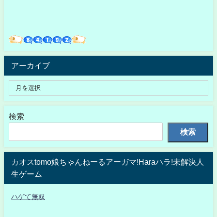
アーカイブ
検索
検索
カオスtomo娘ちゃんねーるアーガマ!Haraハラ!未解決人
生ゲーム
ハゲて無双