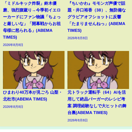
「ミドルキック炸裂」鈴木優
『ちいかわ』モモンガ声優で話
磨、強烈腹蹴り→今季初イエロ
題・井口裕香（38）、無防備な
ーカードにファン物議「ちょっ
グラビアオフショットに反響
と厳しいな」「開幕戦からお祖
「たまりませんねっ」(ABEMA
母様に怒られる」(ABEMA
TIMES)
TIMES)
2026年8月8日
2026年8月8日
ひまわり40万本が見ごろ 山梨・
元トラック運転手（64）AIを活
北杜市(ABEMA TIMES)
用して絶品バーガーのレシピ考
案 調理経験なしで大ヒットの舞
2026年8月8日
台裏(ABEMA TIMES)
2026年8月8日