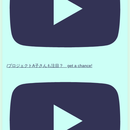
/プロジェクトA子さんも注目？ get a chance!