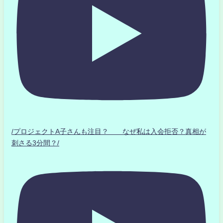
/プロジェクトA子さんも注目？ なぜ私は入会拒否？真相が
刺さる3分間？/