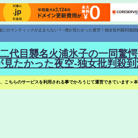
速報にロマンティックが止まらない？--僕が見たかった夜空！独女批判殺到激闘
！--二代目襲名火浦氷子の一同
見たかった夜空-独女批判殺到
、こちらのサービスを利用される事でかろうじて運営できています＞本