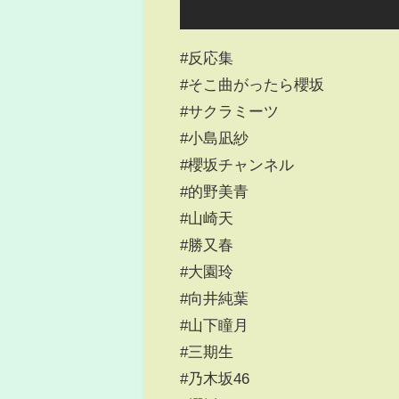
#反応集
#そこ曲がったら櫻坂
#サクラミーツ
#小島凪紗
#櫻坂チャンネル
#的野美青
#山崎天
#勝又春
#大園玲
#向井純葉
#山下瞳月
#三期生
#乃木坂46