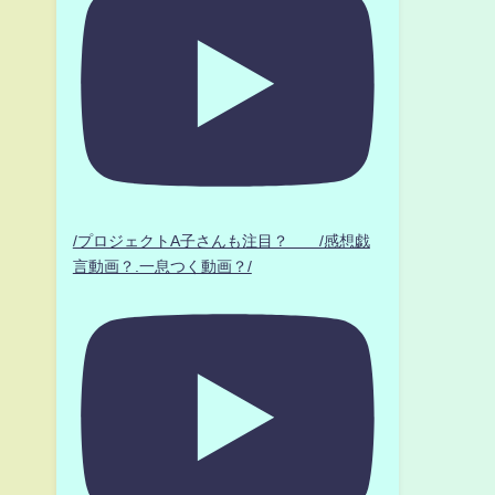
/プロジェクトA子さんも注目？ /感想戯
言動画？.一息つく動画？/