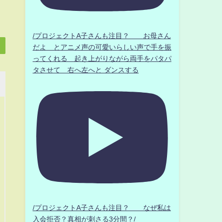
/プロジェクトA子さんも注目？ お母さん
だよ とアニメ声の可愛いらしい声で手を振
ってくれる 起き上がりながら両手をパタパ
タさせて 右へ左へと ダンスする
/プロジェクトA子さんも注目？ なぜ私は
入会拒否？真相が刺さる3分間？/