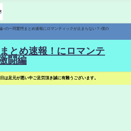
編--の一同驚愕まとめ速報にロマンティックが止まらない？-僕の
驚愕まとめ速報！にロマンテ
激闘編
日は足元が悪い中ご足労頂き誠に有難うございます。