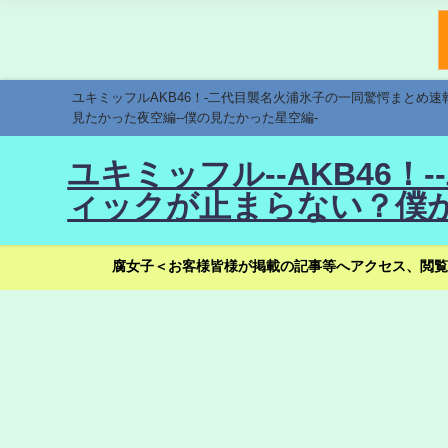
ユキミッフルAKB46！-二代目襲名火浦氷子の一同驚愕まとめ
見たかった夜空編--僕の見たかった星空編-
ユキミッフル--AKB46
ィックが止まらない？僕が
腐女子＜お客様皆様が掲載の記事等へアクセス、閲覧