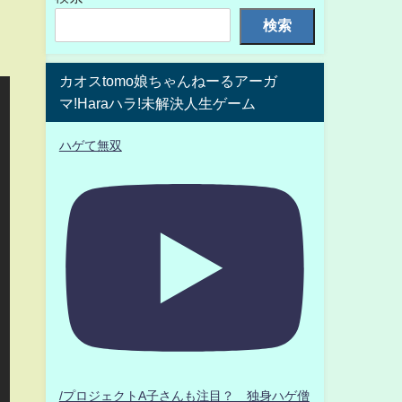
検索
カオスtomo娘ちゃんねーるアーガ
マ!Haraハラ!未解決人生ゲーム
ハゲて無双
/プロジェクトA子さんも注目？ 独身ハゲ僧