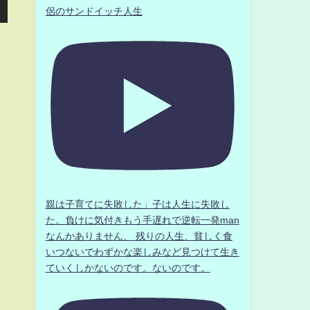
侶のサンドイッチ人生
親は子育てに失敗した」子は人生に失敗し
た。負けに気付きもう手遅れで逆転一発man
なんかありません、 残りの人生、貧しく食
いつないでわずかな楽しみなど見つけて生き
ていくしかないのです。ないのです。