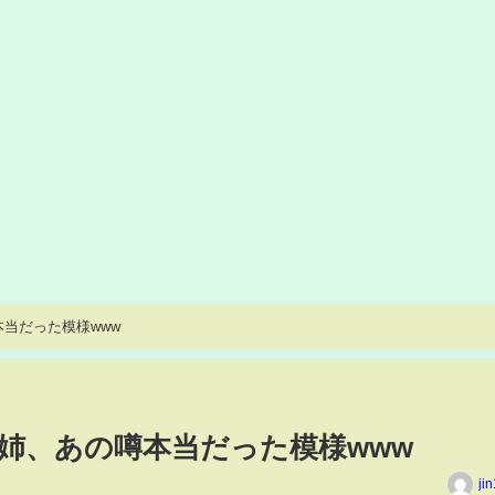
当だった模様www
の姉、あの噂本当だった模様www
ji