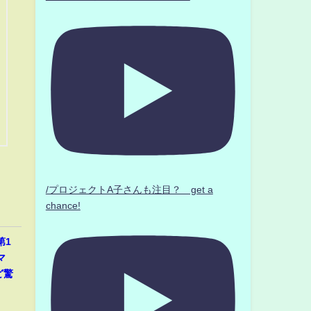
/プロジェクトA子さんも注目？ get a
chance!
第1
マ
ど驚