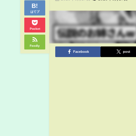
はてブ
Pocket
Feedly
Facebook
post