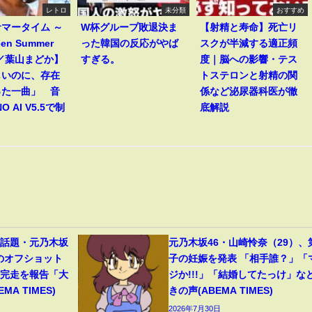
レトロ
未分類
おすすめ
マータイム ～
W杯グループ敗退決ま
【射精と寿命】死亡リ
een Summer
った韓国の反応がやば
スクが半減する適正頻
～／葉山まどか】
すぎる。
度｜脳への影響・テス
しいのに、存在
トステロンと射精の関
った一曲」 音
係など泌尿器科医が徹
O AI V5.5で制
底解説
が話題・元乃木坂
元乃木坂46・山崎怜奈（29）、
顔のオフショット
子の妊娠を発表 「相手誰？」「
の完走を報告「大
ジか!!!」「結婚してたっけ」な
A TIMES)
きの声(ABEMA TIMES)
2026年7月30日