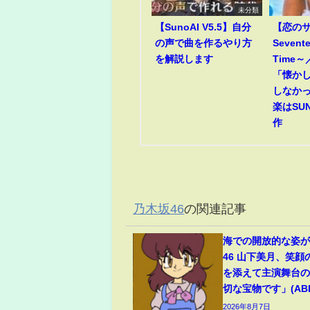
未分類
【SunoAI V5.5】自分
【恋のサ
の声で曲を作るやり方
Sevent
を解説します
Time
「懐か
しなか
楽はSUN
作
乃木坂46
の関連記事
海での開放的な姿
46 山下美月、笑
を添えて主演舞台
切な宝物です」(ABEM
2026年8月7日