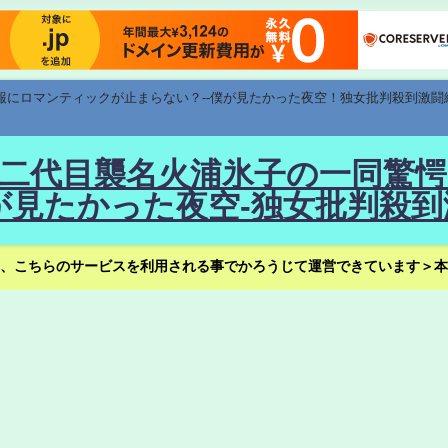
速報にロマンティックが止まらない？--僕が見たかった夜空！独女批判殺到激闘
！--二代目襲名火浦氷子の一同
見たかった夜空-独女批判殺到
、こちらのサービスを利用される事でかろうじて運営できています＞本