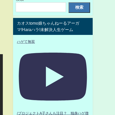
検索
カオスtomo娘ちゃんねーるアーガ
マ!Haraハラ!未解決人生ゲーム
ハゲて無双
/プロジェクトA子さんも注目？ 独身ハゲ僧