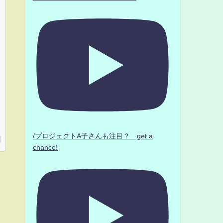
/プロジェクトA子さんも注目？ get a
chance!