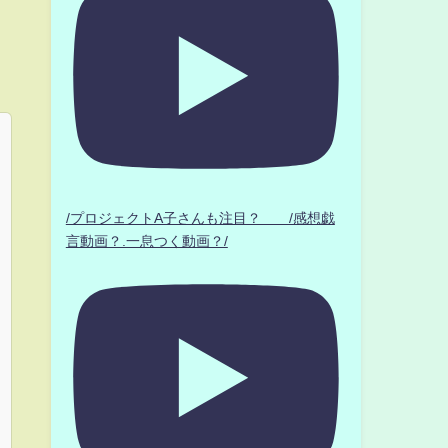
/プロジェクトA子さんも注目？ /感想戯
言動画？.一息つく動画？/