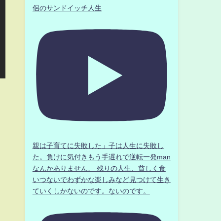
侶のサンドイッチ人生
親は子育てに失敗した」子は人生に失敗し
た。負けに気付きもう手遅れで逆転一発man
なんかありません、 残りの人生、貧しく食
いつないでわずかな楽しみなど見つけて生き
ていくしかないのです。ないのです。