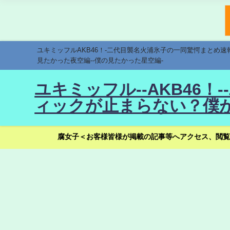
ユキミッフルAKB46！-二代目襲名火浦氷子の一同驚愕まとめ
見たかった夜空編--僕の見たかった星空編-
ユキミッフル--AKB46
ィックが止まらない？僕が
腐女子＜お客様皆様が掲載の記事等へアクセス、閲覧