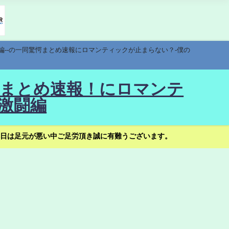
編--の一同驚愕まとめ速報にロマンティックが止まらない？-僕の
驚愕まとめ速報！にロマンテ
激闘編
日は足元が悪い中ご足労頂き誠に有難うございます。