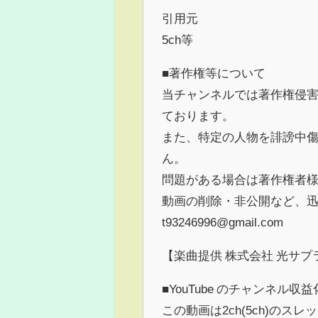
引用元
5ch等
■著作権等について
当チャンネルでは著作権侵
ております。
また、特定の人物を誹謗中
ん。
問題がある場合は著作権者
動画の削除・非公開など、
t93246996@gmail.com
【楽曲提供 株式会社 光サプ
■YouTube のチャンネル
この動画は2ch(5ch)の