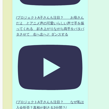
/プロジェクトA子さんも注目？ お母さん
だよ とアニメ声の可愛いらしい声で手を振
ってくれる 起き上がりながら両手をパタパ
タさせて 右へ左へと ダンスする
/プロジェクトA子さんも注目？ なぜ私は
入会拒否？真相が刺さる3分間？/