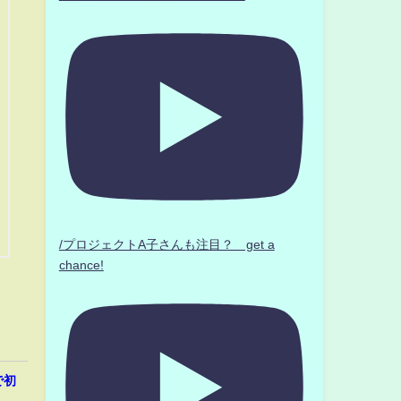
/プロジェクトA子さんも注目？ get a
chance!
で初