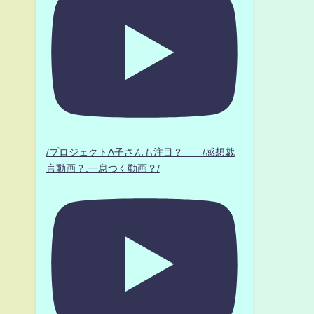
/プロジェクトA子さんも注目？ /感想戯
言動画？.一息つく動画？/