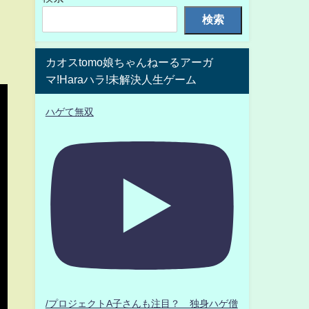
検索
カオスtomo娘ちゃんねーるアーガ
マ!Haraハラ!未解決人生ゲーム
ハゲて無双
/プロジェクトA子さんも注目？ 独身ハゲ僧