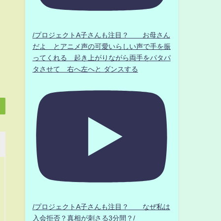
/プロジェクトA子さんも注目？ お母さん
だよ とアニメ声の可愛いらしい声で手を振
ってくれる 起き上がりながら両手をパタパ
タさせて 右へ左へと ダンスする
/プロジェクトA子さんも注目？ なぜ私は
入会拒否？真相が刺さる3分間？/