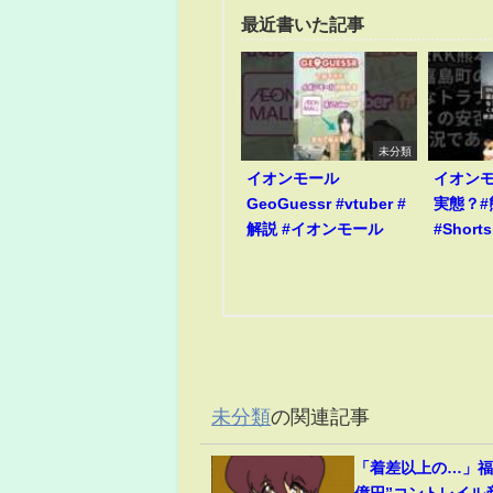
最近書いた記事
未分類
イオンモール
イオン
GeoGuessr #vtuber #
実態？#
解説 #イオンモール
#Shorts
未分類
の関連記事
「着差以上の…」福永
億円”コントレイル