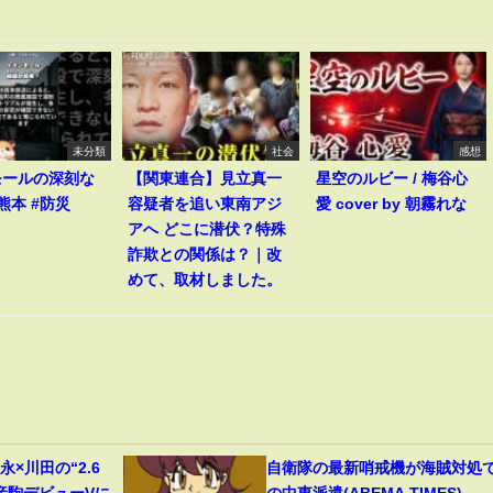
未分類
社会
感想
モールの深刻な
【関東連合】見立真一
星空のルビー / 梅谷心
熊本 #防災
容疑者を追い東南アジ
愛 cover by 朝霧れな
アへ どこに潜伏？特殊
詐欺との関係は？｜改
めて、取材しました。
×川田の“2.6
自衛隊の最新哨戒機が海賊対処
産駒デビューVに
の中東派遣(ABEMA TIMES)