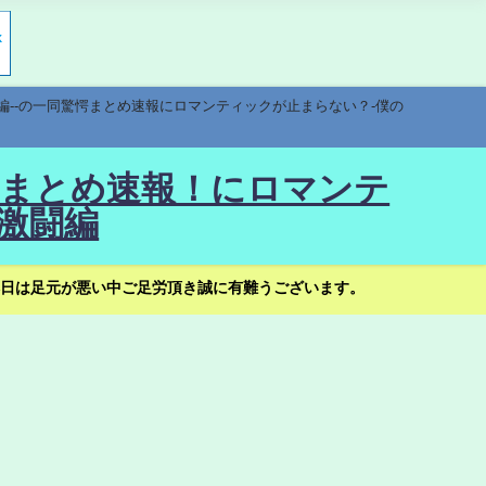
編--の一同驚愕まとめ速報にロマンティックが止まらない？-僕の
驚愕まとめ速報！にロマンテ
激闘編
日は足元が悪い中ご足労頂き誠に有難うございます。