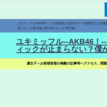
ユキミッフルAKB46！-二代目襲名火浦氷子の一同驚愕まとめ
見たかった夜空編--僕の見たかった星空編-
ユキミッフル--AKB46
ィックが止まらない？僕が
腐女子＜お客様皆様が掲載の記事等へアクセス、閲覧