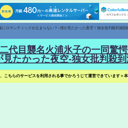
速報にロマンティックが止まらない？--僕が見たかった夜空！独女批判殺到激闘
！--二代目襲名火浦氷子の一同
見たかった夜空-独女批判殺到
、こちらのサービスを利用される事でかろうじて運営できています＞本