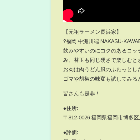
【元祖ラーメン長浜家】
?福岡 中洲川端 NAKASU-KAWAB
飲みやすいのにコクのあるコッ
み、替玉も同じ硬さで楽しむと
お肉は肉うどん風のふわっとし
ゴマや胡椒の味変も試してみる
皆さんも是非！
●住所:
〒812-0026 福岡県福岡市博多区
●評価: