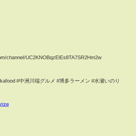
.com/channel/UC2KNOBqzElEs8TA7SR2Hm2w
okafood #中洲川端グルメ #博多ラーメン #水瀬いのり
rize