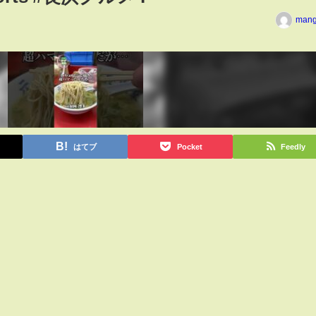
man
はてブ
Pocket
Feedly