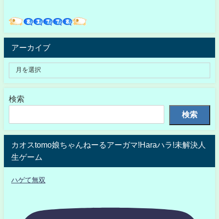
アーカイブ
検索
検索
カオスtomo娘ちゃんねーるアーガマ!Haraハラ!未解決人
生ゲーム
ハゲて無双