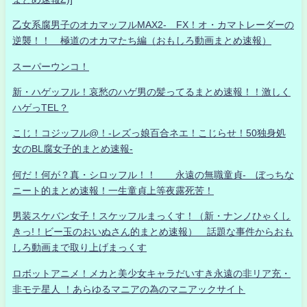
乙女系腐男子のオカマッフルMAX2- FX！オ・カマトレーダーの
逆襲！！ 極道のオカマたち編（おもしろ動画まとめ速報）
スーパーウンコ！
新・ハゲッフル！哀愁のハゲ男の髪ってるまとめ速報！！激しく
ハゲっTEL？
こじ！コジッフル@！-レズっ娘百合ネエ！こじらせ！50独身処
女のBL腐女子的まとめ速報-
何だ！何が？真・シロッフル！！ 永遠の無職童貞- ぼっちな
ニート的まとめ速報！一生童貞上等夜露死苦！
男装スケバン女子！スケッフルまっくす！（新・ナンノひゃくし
きっ!！ビー玉のおいぬさん的まとめ速報） 話題な事件からおも
しろ動画まで取り上げまっくす
ロボットアニメ！メカと美少女キャラだいすき永遠の非リア充・
非モテ星人 ！あらゆるマニアの為のマニアックサイト