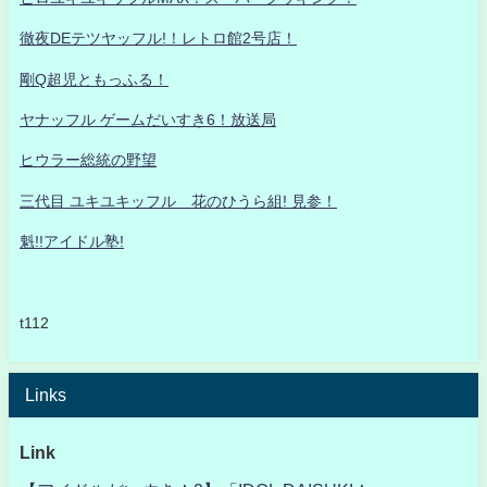
徹夜DEテツヤッフル!！レトロ館2号店！
剛Q超児ともっふる！
ヤナッフル ゲームだいすき6！放送局
ヒウラー総統の野望
三代目 ユキユキッフル 花のひうら組! 見参！
魁!!アイドル塾!
t112
Links
Link