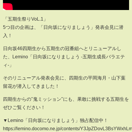
「五期生祭りVoL.1」
5つ目の企画は、「日向坂になりましょう」発表会見に潜
入！
日向坂46四期生から五期生の冠番組へとリニューアルし
た、Lemino「日向坂になりましょう -五期生成長バラエテ
ィ-」
そのリニューアル発表会見に、四期生の平岡海月・山下葉
留花が潜入してきました！
四期生からの"鬼ミッション"にも、果敢に挑戦する五期生を
ぜひご覧ください！
▼Lemino「日向坂になりましょう」独占配信中！
https://lemino.docomo.ne.jp/contents/Y3JpZDovL3BsY