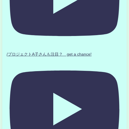
/プロジェクトA子さんも注目？ get a chance!