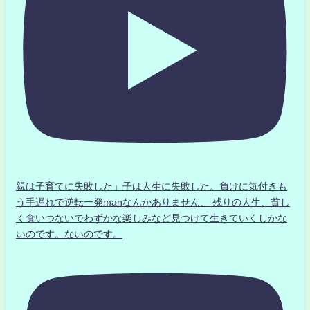
親は子育てに失敗した」子は人生に失敗した。負けに気付きも
う手遅れで逆転一発manなんかありません、 残りの人生、貧し
く食いつないでわずかな楽しみなど見つけて生きていくしかな
いのです。ないのです。