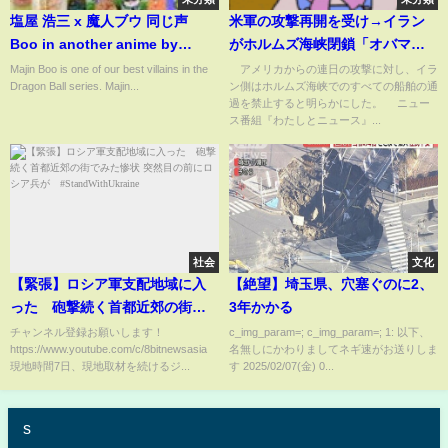
塩屋 浩三 x 魔人ブウ 同じ声
米軍の攻撃再開を受け→イラン
Boo in another anime by
がホルムズ海峡閉鎖「オバマ政
Kouzou Shioya
権時よりも厳しい条件を…」国
Majin Boo is one of our best villains in the
アメリカからの連日の攻撃に対し、イラ
Dragon Ball series. Majin...
ン側はホルムズ海峡でのすべての船舶の通
際政治学者がトランプ氏の“思
過を禁止すると明らかにした。 ニュー
惑”を分析(ABEMA TIMES)
ス番組『わたしとニュース』...
社会
文化
【緊張】ロシア軍支配地域に入
【絶望】埼玉県、穴塞ぐのに2、
った 砲撃続く首都近郊の街で
3年かかる
みた惨状 突然目の前にロシア兵
チャンネル登録お願いします！
c_img_param=; c_img_param=; 1: 以下、
https://www.youtube.com/c/8bitnewsasia
名無しにかわりましてネギ速がお送りしま
が #StandWithUkraine
現地時間7日、現地取材を続けるジ...
す 2025/02/07(金) 0...
s