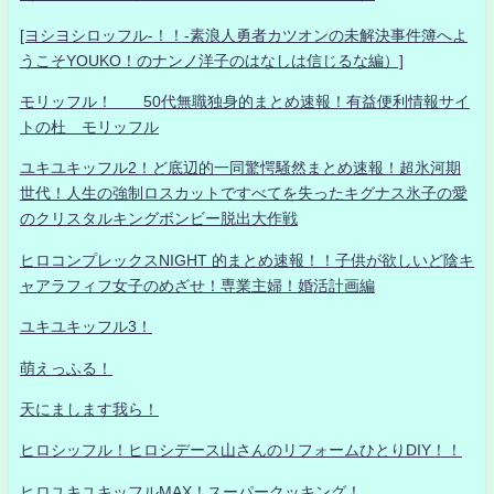
[ヨシヨシロッフル-！！-素浪人勇者カツオンの未解決事件簿へよ
うこそYOUKO！のナンノ洋子のはなしは信じるな編）]
モリッフル！ 50代無職独身的まとめ速報！有益便利情報サイ
トの杜 モリッフル
ユキユキッフル2！ど底辺的一同驚愕騒然まとめ速報！超氷河期
世代！人生の強制ロスカットですべてを失ったキグナス氷子の愛
のクリスタルキングボンビー脱出大作戦
ヒロコンプレックスNIGHT 的まとめ速報！！子供が欲しいど陰キ
ャアラフィフ女子のめざせ！専業主婦！婚活計画編
ユキユキッフル3！
萌えっふる！
天にまします我ら！
ヒロシッフル！ヒロシデース山さんのリフォームひとりDIY！！
ヒロユキユキッフルMAX！スーパークッキング！