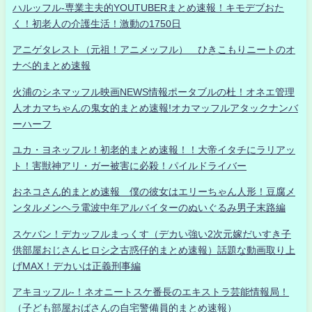
ハルッフル-専業主夫的YOUTUBERまとめ速報！キモデブおた
く！初老人の介護生活！激動の1750日
アニゲタレスト（元祖！アニメッフル） ひきこもりニートのオ
ナベ的まとめ速報
火浦のシネマッフル映画NEWS情報ポータブルの杜！オネエ管理
人オカマちゃんの鬼女的まとめ速報!オカマッフルアタックナンバ
ーハーフ
ユカ・ヨネッフル！初老的まとめ速報！！大帝イタチにラリアッ
ト！害獣神アリ・ガー被害に必殺！パイルドライバー
おネコさん的まとめ速報 僕の彼女はエリーちゃん人形！豆腐メ
ンタルメンヘラ電波中年アルバイターのぬいぐるみ男子末路編
スケバン！デカッフルまっくす（デカい強い2次元嫁だいすき子
供部屋おじさんヒロシ之古惑仔的まとめ速報）話題な動画取り上
げMAX！デカいは正義刑事編
アキヨッフル-！ネオニートスケ番長のエキストラ芸能情報局！
（子ども部屋おばさんの自宅警備員的まとめ速報）