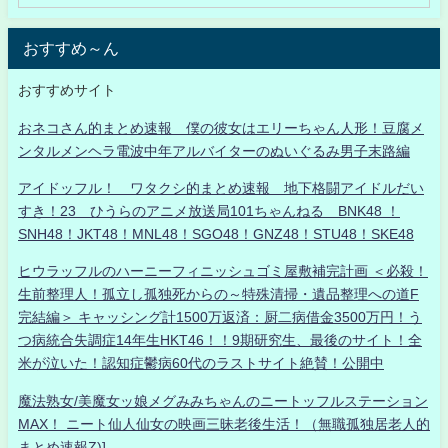
おすすめ～ん
おすすめサイト
おネコさん的まとめ速報 僕の彼女はエリーちゃん人形！豆腐メ
ンタルメンヘラ電波中年アルバイターのぬいぐるみ男子末路編
アイドッフル！ ワタクシ的まとめ速報 地下格闘アイドルだい
すき！23 ひうらのアニメ放送局101ちゃんねる BNK48 ！
SNH48！JKT48！MNL48！SGO48！GNZ48！STU48！SKE48
ヒウラッフルのハーニーフィニッシュゴミ屋敷補完計画 ＜必殺！
生前整理人！孤立し孤独死からの～特殊清掃・遺品整理への道F
完結編＞ キャッシング計1500万返済：厨二病借金3500万円！う
つ病統合失調症14年生HKT46！！9期研究生、最後のサイト！全
米が泣いた！認知症鬱病60代のラストサイト絶賛！公開中
魔法熟女/美魔女ッ娘メグみみちゃんのニートッフルステーション
MAX！ ニート仙人仙女の映画三昧老後生活！（無職孤独居老人的
まとめ速報Z)]