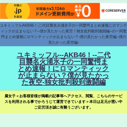
ユキミッフルAKB46！-二代目襲名火浦氷子の一同驚愕まとめ速報にロマンテ
ィックが止まらない？--僕が見たかった夜空！独女批判殺到激闘編--の一同驚
愕まとめ速報にロマンティックが止まらない？-僕の見たかった夜空編--僕の
見たかった星空編-
ユキミッフル--AKB46！--二代
目襲名火浦氷子の一同驚愕ま
とめ速報！にロマンティック
が止まらない？僕が見たかっ
た夜空-独女批判殺到激闘編
腐女子＜お客様皆様が掲載の記事等へアクセス、閲覧、こちらのサービ
スを利用される事でかろうじて運営できています＞本日は足元が悪い中
ご足労頂き誠に有難うございます。