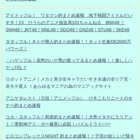
アイドッフル！ ワタクシ的まとめ速報 地下格闘アイドルだい
すき！23 ひうらのアニメ放送局101ちゃんねる BNK48 ！
SNH48！JKT48！MNL48！SGO48！GNZ48！STU48！SKE48
タダッフル！ネトゲ廃人的まとめ速報！！ネット乞食DE2000万
パワーズ！
・ハゲッフル！哀愁のハゲ男の髪ってるまとめ速報！！激しくハ
ゲっTEL？
ロボットアニメ！メカと美少女キャラだいすき永遠の非リア充・
非モテ星人 ！あらゆるマニアの為のマニアックサイト
アニゲタレスト（元祖！アニメッフル） ひきこもりニートのオ
ナベ的まとめ速報
ユカ・ヨネッフル！初老的まとめ速報！！大帝イタチにラリアッ
ト！害獣神アリ・ガー被害に必殺！パイルドライバー
ヒロコンプレックスNIGHT 的まとめ速報！！子供が欲しいど陰キ