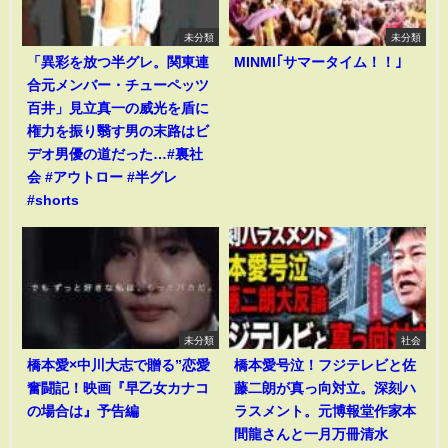
未分類
未分類
「異彩を放つ半グレ。関東連
MINMI｢サマータイム！！｣
合元メンバー・チューペッツ
百井」見立真一の威光を盾に
権力を振り翳す男の末路はビ
デオ男優の道だった…#裏社
会 #アウトロー #半グレ
#shorts
未分類
社会
橋本愛×中川大志で贈る”恋愛
橋本愛号泣！フジテレビと佐
奮闘記！映画『早乙女カナコ
藤二朗が真っ向対立。深刻ハ
の場合は』予告編
ラスメント。元博報堂作家本
間龍さんと一月万冊清水