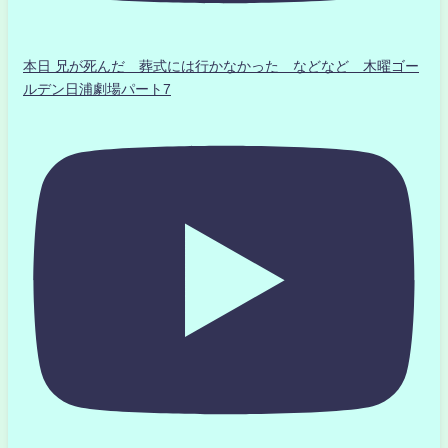
本日 兄が死んだ 葬式には行かなかった などなど 木曜ゴー
ルデン日浦劇場パート7