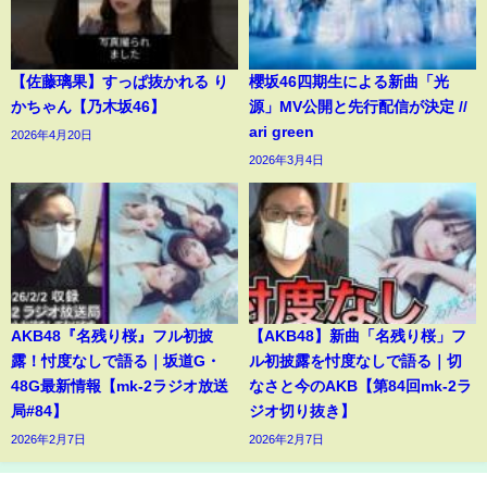
【佐藤璃果】すっぱ抜かれる り
櫻坂46四期生による新曲「光
かちゃん【乃木坂46】
源」MV公開と先行配信が決定 //
ari green
2026年4月20日
2026年3月4日
AKB48『名残り桜』フル初披
【AKB48】新曲「名残り桜」フ
露！忖度なしで語る｜坂道G・
ル初披露を忖度なしで語る｜切
48G最新情報【mk-2ラジオ放送
なさと今のAKB【第84回mk-2ラ
局#84】
ジオ切り抜き】
2026年2月7日
2026年2月7日