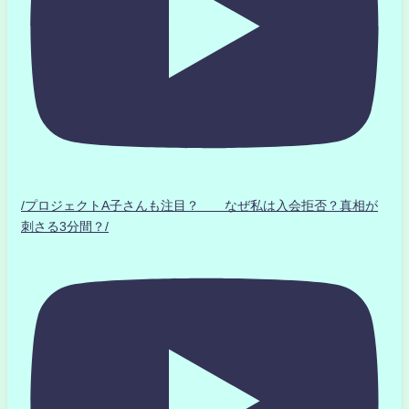
/プロジェクトA子さんも注目？ なぜ私は入会拒否？真相が
刺さる3分間？/