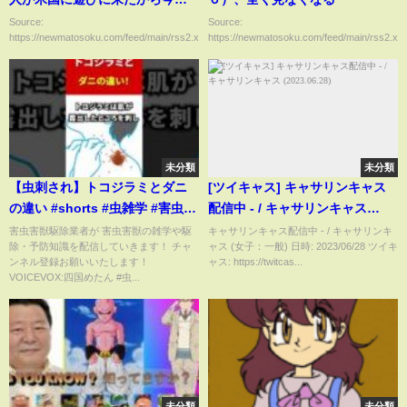
子供5人と遊ばせたw」←これ
Source:
Source:
https://newmatosoku.com/feed/main/rss2.xml...
https://newmatosoku.com/feed/main/rss2.xml.
未分類
未分類
【虫刺され】トコジラミとダニ
[ツイキャス] キャサリンキャス
の違い #shorts #虫雑学 #害虫 #
配信中 - / キャサリンキャス
ダニ
(2023.06.28)
害虫害獣駆除業者が 害虫害獣の雑学や駆
キャサリンキャス配信中 - / キャサリンキ
除・予防知識を配信していきます！ チャ
ャス (女子：一般) 日時: 2023/06/28 ツイキ
ンネル登録お願いいたします！
ャス: https://twitcas...
VOICEVOX:四国めたん #虫...
未分類
未分類