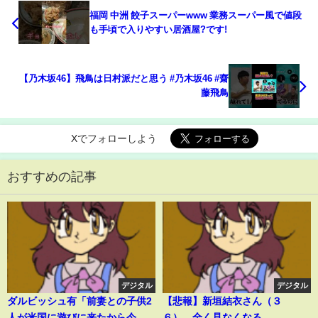
福岡 中洲 餃子スーパーwww 業務スーパー風で値段
も手頃で入りやすい居酒屋?です!
【乃木坂46】飛鳥は日村派だと思う #乃木坂46 #齋
藤飛鳥
Xでフォローしよう
おすすめの記事
デジタル
デジタル
ダルビッシュ有「前妻との子供2
【悲報】新垣結衣さん（３
人が米国に遊びに来たから今の
６）、全く見なくなる