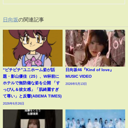
日向坂
の関連記事
“ピチピチ”ユニホーム姿が話
日向坂46『Kind of love』
題・影山優佳（25）、W杯前に
MUSIC VIDEO
ホテルで無防備な姿を公開 「す
2026年5月13日
っぴん＆彼女感」「肌綺麗すぎ
て尊い」と反響(ABEMA TIMES)
2026年6月26日