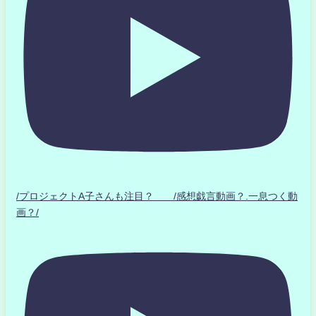
/プロジェクトA子さんも注目？ /感想戯言動画？.一息つく動
画？/