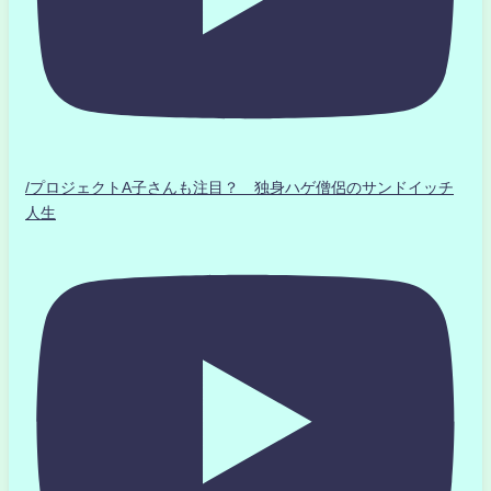
/プロジェクトA子さんも注目？ 独身ハゲ僧侶のサンドイッチ
人生