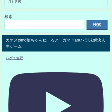
検索
検索
カオスtomo娘ちゃんねーるアーガマ!Haraハラ!未解決人
生ゲーム
ハゲて無双