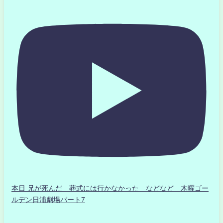
本日 兄が死んだ 葬式には行かなかった などなど 木曜ゴー
ルデン日浦劇場パート7