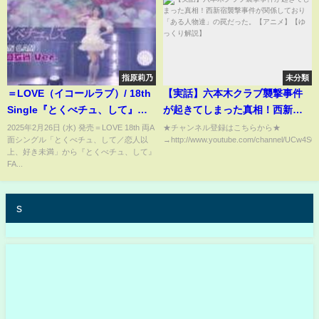
指原莉乃
未分類
＝LOVE（イコールラブ）/ 18th
【実話】六本木クラブ襲撃事件
Single『とくべチュ、して』
が起きてしまった真相！西新宿
FAN CAM “野口衣織” ver.
襲撃事件が関係しており「ある
2025年2月26日 (水) 発売​＝LOVE 18th 両A
★チャンネル登録はこちらから★
面シングル「とくべチュ、して／恋人以
→http://www.youtube.com/channel/UCw4S
人物達」の罠だった。【アニ
上、好き未満」から『とくべチュ、して』
メ】【ゆっくり解説】
FA...
s