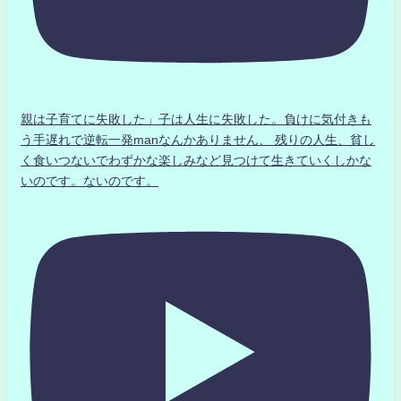
親は子育てに失敗した」子は人生に失敗した。負けに気付きも
う手遅れで逆転一発manなんかありません、 残りの人生、貧し
く食いつないでわずかな楽しみなど見つけて生きていくしかな
いのです。ないのです。