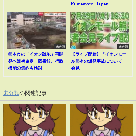
Kumamoto, Japan
未分類
未分類
熊本市の「イオン跡地」再開
【ライブ配信】「イオンモー
発へ連携協定 図書館、行政
ル熊本の爆発事故について」
機能の集約も検討
会見
未分類
の関連記事