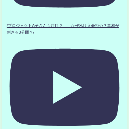
/プロジェクトA子さんも注目？ なぜ私は入会拒否？真相が
刺さる3分間？/