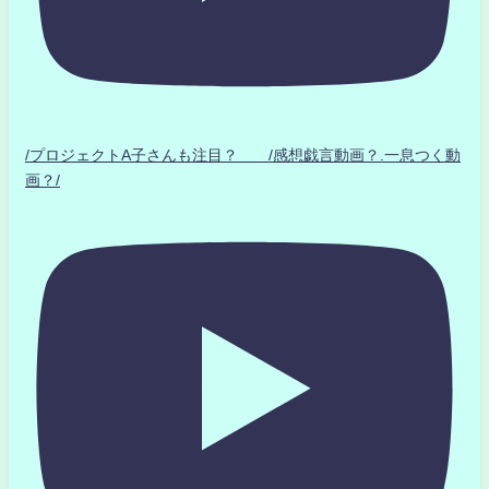
/プロジェクトA子さんも注目？ /感想戯言動画？.一息つく動
画？/