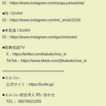
IG：https://www.instagram.com/ryoga.yamashita/
■玲 / SiVAH
IG：https://www.instagram.com/rei_sivah1016/
■本気湊 / SiVAH
IG：https://www.instagram.com/gachiminato/
■歌舞伎超TV
X：https://twitter.com/kabukichoo_tv
TikTok：https://www.tiktok.com/@kabukichoo_tv
=============================
■エルコレ
公式サイト：https://lcolle.jp/
■エルコレ総合求人 問い合わせ
TEL： 08078021005