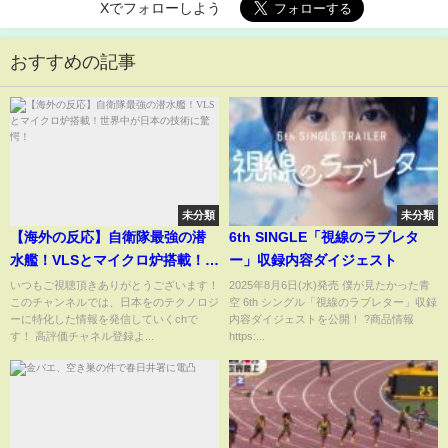
Xでフォローしよう
おすすめの記事
未分類
未分類
【海外の反応】自衛隊最強の潜
6th SINGLE「視線のラブレタ
水艦！VLSとマイクロ炉搭載！世
ー」収録内容ダイジェスト
界中が日本の技術に驚愕！
いつもご視聴頂きありがとうございます！
2025年8月6日(水)発売 僕が見たかった青
このチャンネルでは、日本をのテクノロジ
空 6th シングル「視線のラブレター」収録
ーに特化した情報を発信していくchで
内容ダイジェストを公開！ ?商品情報
す！ 高評価チャネル登録よ...
https:...