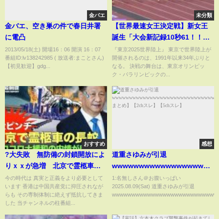
金バエ
未分類
金バエ、空き巣の件で春日井署
【世界最速女王決定戦】新女王
に電凸
誕生「大会新記録10秒61！！」
【東京2025世界陸上／女子100m
2013/05/18(土) 開場16：06 開演 16：07
『東京2025世界陸上』 東京で世界陸上が
番組ID:lv138242985 ( 放送者:まことさん)
開催されるのは、1991年以来34年ぶりと
決勝】
【初見歓迎】gdg...
なる。 決戦の舞台は、東京オリンピッ
ク・パラリンピックの...
おすすめ
感想
?大失敗 無防備の封鎖開放によ
道重さゆみが引退
りｘｘが急増 北京で霊柩車の
wwwwwwwwwwwwwwwwwwww
長蛇ができる?ゼロコロナいきな
まとめ】【2chスレ】【5chス
今の時代は 真実と正義をより必要として
1:名無しさん＠お腹いっぱい
います 香港は中国共産党に抑圧されなが
2025.08.09(Sat) 道重さゆみが引退
り緩和の内情、習近平が江沢民
レ】
らも その専制体制に絶えず抵抗してきま
wwwwwwwwwwwwwwwwwwwwwwwwwwwww
資産を没収か【12.16役情最前
した 当チャンネルの柱番組...
線】