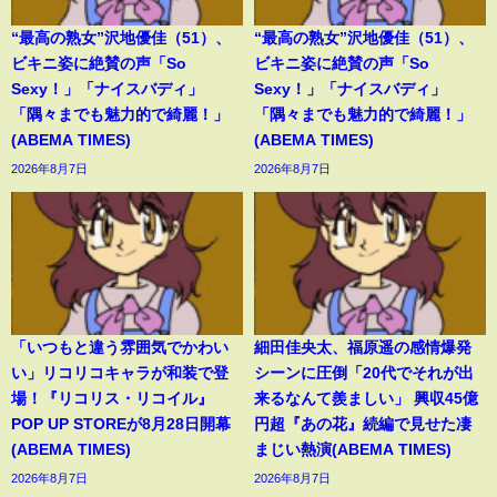
“最高の熟女”沢地優佳（51）、
“最高の熟女”沢地優佳（51）、
ビキニ姿に絶賛の声「So
ビキニ姿に絶賛の声「So
Sexy！」「ナイスバディ」
Sexy！」「ナイスバディ」
「隅々までも魅力的で綺麗！」
「隅々までも魅力的で綺麗！」
(ABEMA TIMES)
(ABEMA TIMES)
2026年8月7日
2026年8月7日
「いつもと違う雰囲気でかわい
細田佳央太、福原遥の感情爆発
い」リコリコキャラが和装で登
シーンに圧倒「20代でそれが出
場！『リコリス・リコイル』
来るなんて羨ましい」 興収45億
POP UP STOREが8月28日開幕
円超『あの花』続編で見せた凄
(ABEMA TIMES)
まじい熱演(ABEMA TIMES)
2026年8月7日
2026年8月7日