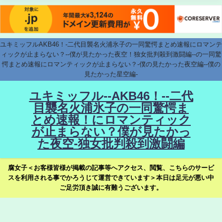
ユキミッフルAKB46！-二代目襲名火浦氷子の一同驚愕まとめ速報にロマンテ
ィックが止まらない？--僕が見たかった夜空！独女批判殺到激闘編--の一同驚
愕まとめ速報にロマンティックが止まらない？-僕の見たかった夜空編--僕の
見たかった星空編-
ユキミッフル--AKB46！--二代
目襲名火浦氷子の一同驚愕ま
とめ速報！にロマンティック
が止まらない？僕が見たかっ
た夜空-独女批判殺到激闘編
腐女子＜お客様皆様が掲載の記事等へアクセス、閲覧、こちらのサービ
スを利用される事でかろうじて運営できています＞本日は足元が悪い中
ご足労頂き誠に有難うございます。