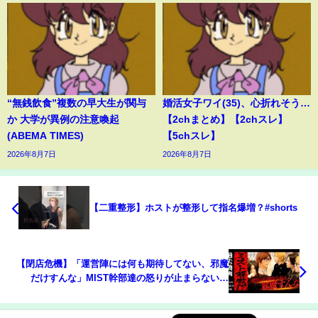
“無銭飲食”複数の早大生が関与
婚活女子ワイ(35)、心折れそう…
か 大学が異例の注意喚起
【2chまとめ】【2chスレ】
(ABEMA TIMES)
【5chスレ】
2026年8月7日
2026年8月7日
【二重整形】ホストが整形して指名爆増？#shorts
【閉店危機】「運営陣には何も期待してない、邪魔
だけすんな」MIST幹部達の怒りが止まらない…