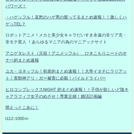
パワーズ！
・ハゲッフル！哀愁のハゲ男の髪ってるまとめ速報！！激しくハ
ゲっTEL？
ロボットアニメ！メカと美少女キャラだいすき永遠の非リア充・
非モテ星人 ！あらゆるマニアの為のマニアックサイト
アニゲタレスト（元祖！アニメッフル） ひきこもりニートのオ
ナベ的まとめ速報
ユカ・ヨネッフル！初老的まとめ速報！！大帝イタチにラリアッ
ト！害獣神アリ・ガー被害に必殺！パイルドライバー
ヒロコンプレックスNIGHT 的まとめ速報！！子供が欲しいど陰キ
ャアラフィフ女子のめざせ！専業主婦！婚活計画編
萌えっとこあに！
t112-1000ｍ