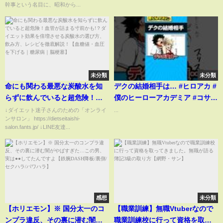
年の軌跡を赤裸々に語る。番外
幹事という名目に、昭和から...
編！平成女子の反応も必見！
未分類
未分類
命にも関わる最悪な炭酸水を知
デクの結婚相手は… #ヒロアカ #
らずに飲んでいると超危険！血
僕のヒーローアカデミア #コサン
管が詰まる寸前かも!？ダイエッ
ジの動画
↓ダイエット迷子さんのための「オンライ
...
ンサロン」 https://dietseitaishi-
ト効果を倍増させる炭酸水の選
salon.fants.jp/ ↓LINE友達...
び方、飲み方、レシピを徹底解
説！【血糖値・血圧を下げる｜
糖尿病｜脳梗塞】
感想
未分類
【ホリエモン】※ 国分太一のコ
【職業訓練】無職Vtuberなので
ンプラ違反、その裏に潜む闇が
職業訓練校に行って資格を取っ