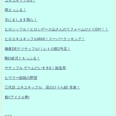
ユキユキッフル3！
萌えっふる！
天にまします我ら！
ヒロシッフル！ヒロシデース山さんのリフォームひとりDIY！！
ヒロユキユキッフルMAX！スーパークッキング！
徹夜DEテツヤッフル!！レトロ館2号店！
剛Q超児ともっふる！
ヤナッフル ゲームだいすき6！放送局
ヒウラー総統の野望
三代目 ユキユキッフル 花のひうら組! 見参！
魁!!アイドル塾!