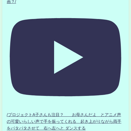
画？/
/プロジェクトA子さんも注目？ お母さんだよ とアニメ声
の可愛いらしい声で手を振ってくれる 起き上がりながら両手
をパタパタさせて 右へ左へと ダンスする