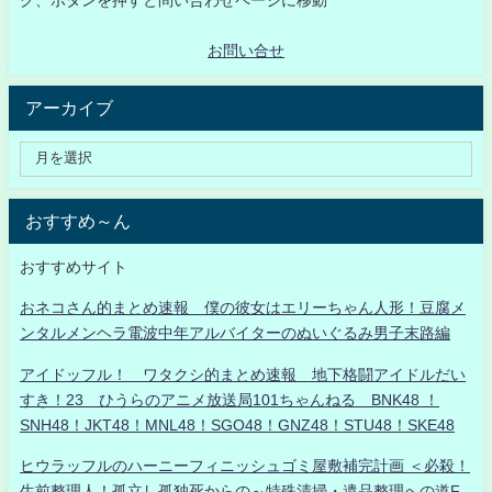
お問い合せ
アーカイブ
おすすめ～ん
おすすめサイト
おネコさん的まとめ速報 僕の彼女はエリーちゃん人形！豆腐メ
ンタルメンヘラ電波中年アルバイターのぬいぐるみ男子末路編
アイドッフル！ ワタクシ的まとめ速報 地下格闘アイドルだい
すき！23 ひうらのアニメ放送局101ちゃんねる BNK48 ！
SNH48！JKT48！MNL48！SGO48！GNZ48！STU48！SKE48
ヒウラッフルのハーニーフィニッシュゴミ屋敷補完計画 ＜必殺！
生前整理人！孤立し孤独死からの～特殊清掃・遺品整理への道F