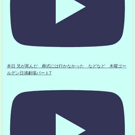
本日 兄が死んだ 葬式には行かなかった などなど 木曜ゴー
ルデン日浦劇場パート7