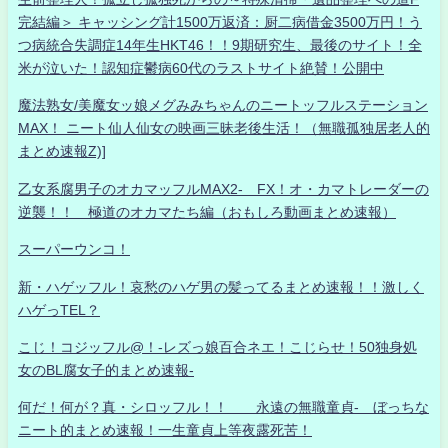
完結編＞ キャッシング計1500万返済：厨二病借金3500万円！う
つ病統合失調症14年生HKT46！！9期研究生、最後のサイト！全
米が泣いた！認知症鬱病60代のラストサイト絶賛！公開中
魔法熟女/美魔女ッ娘メグみみちゃんのニートッフルステーション
MAX！ ニート仙人仙女の映画三昧老後生活！（無職孤独居老人的
まとめ速報Z)]
乙女系腐男子のオカマッフルMAX2- FX！オ・カマトレーダーの
逆襲！！ 極道のオカマたち編（おもしろ動画まとめ速報）
スーパーウンコ！
新・ハゲッフル！哀愁のハゲ男の髪ってるまとめ速報！！激しく
ハゲっTEL？
こじ！コジッフル@！-レズっ娘百合ネエ！こじらせ！50独身処
女のBL腐女子的まとめ速報-
何だ！何が？真・シロッフル！！ 永遠の無職童貞- ぼっちな
ニート的まとめ速報！一生童貞上等夜露死苦！