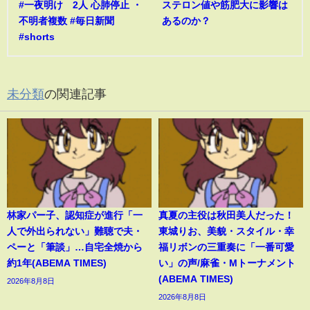
#一夜明け 2人 心肺停止 ・
ステロン値や筋肥大に影響は
不明者複数 #毎日新聞
あるのか？
#shorts
未分類
の関連記事
林家パー子、認知症が進行「一
真夏の主役は秋田美人だった！
人で外出られない」難聴で夫・
東城りお、美貌・スタイル・幸
ペーと「筆談」…自宅全焼から
福リボンの三重奏に「一番可愛
約1年(ABEMA TIMES)
い」の声/麻雀・Mトーナメント
(ABEMA TIMES)
2026年8月8日
2026年8月8日