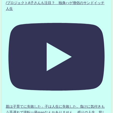
/プロジェクトA子さんも注目？ 独身ハゲ僧侶のサンドイッチ
人生
親は子育てに失敗した」子は人生に失敗した。負けに気付きも
う手遅れで逆転一発manなんかありません、 残りの人生、貧し