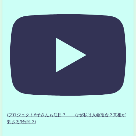
/プロジェクトA子さんも注目？ なぜ私は入会拒否？真相が
刺さる3分間？/