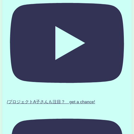
/プロジェクトA子さんも注目？ get a chance!