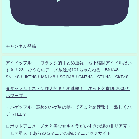
チャンネル登録
アイドッフル！ ワタクシ的まとめ速報 地下格闘アイドルだい
すき！23 ひうらのアニメ放送局101ちゃんねる BNK48 ！
SNH48！JKT48！MNL48！SGO48！GNZ48！STU48！SKE48
タダッフル！ネトゲ廃人的まとめ速報！！ネット乞食DE2000万
パワーズ！
・ハゲッフル！哀愁のハゲ男の髪ってるまとめ速報！！激しくハ
ゲっTEL？
ロボットアニメ！メカと美少女キャラだいすき永遠の非リア充・
非モテ星人 ！あらゆるマニアの為のマニアックサイト