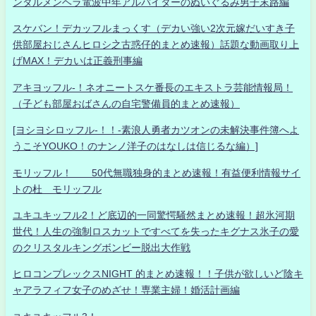
ンタルメンヘラ電波中年アルバイターのぬいぐるみ男子末路編
スケバン！デカッフルまっくす（デカい強い2次元嫁だいすき子
供部屋おじさんヒロシ之古惑仔的まとめ速報）話題な動画取り上
げMAX！デカいは正義刑事編
アキヨッフル-！ネオニートスケ番長のエキストラ芸能情報局！
（子ども部屋おばさんの自宅警備員的まとめ速報）
[ヨシヨシロッフル-！！-素浪人勇者カツオンの未解決事件簿へよ
うこそYOUKO！のナンノ洋子のはなしは信じるな編）]
モリッフル！ 50代無職独身的まとめ速報！有益便利情報サイ
トの杜 モリッフル
ユキユキッフル2！ど底辺的一同驚愕騒然まとめ速報！超氷河期
世代！人生の強制ロスカットですべてを失ったキグナス氷子の愛
のクリスタルキングボンビー脱出大作戦
ヒロコンプレックスNIGHT 的まとめ速報！！子供が欲しいど陰キ
ャアラフィフ女子のめざせ！専業主婦！婚活計画編