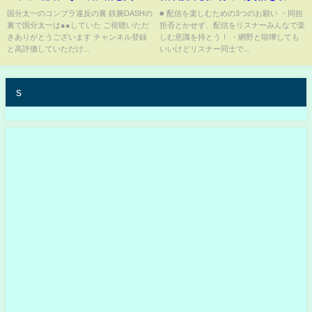
やばすぎた…この男、実は●●し
てきました。無職が語る簿記3級
国分太一のコンプラ違反の裏 鉄腕DASHの
■ 配信を楽しむための3つのお願い ・同担
裏で国分太一は●●していた ご視聴いただ
拒否とかせず、配信をリスナーみんなで楽
てたんですよ【鉄腕DASH降板/
の取り方【網野・サン】
きありがとうございます チャンネル登録
しむ意識を持とう！ ・網野と喧嘩しても
裏側/セクハラ/パワハラ】
と高評価していただけ...
いいけどリスナー同士で...
s