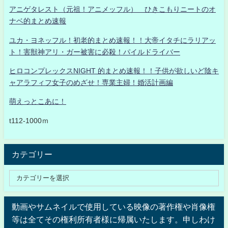
アニゲタレスト（元祖！アニメッフル） ひきこもりニートのオ
ナベ的まとめ速報
ユカ・ヨネッフル！初老的まとめ速報！！大帝イタチにラリアッ
ト！害獣神アリ・ガー被害に必殺！パイルドライバー
ヒロコンプレックスNIGHT 的まとめ速報！！子供が欲しいど陰キ
ャアラフィフ女子のめざせ！専業主婦！婚活計画編
萌えっとこあに！
t112-1000ｍ
カテゴリー
動画やサムネイルで使用している映像の著作権や肖像権
等は全てその権利所有者様に帰属いたします。申しわけ