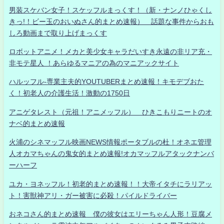
男装スケバン女子！スケッフルまっくす！（新・ナンノひゃくし
きっ!！ビー玉のおいぬさん的まとめ速報） 話題な事件からおも
しろ動画まで取り上げまっくす
ロボットアニメ！メカと美少女キャラだいすき永遠の非リア充・
非モテ星人 ！あらゆるマニアの為のマニアックサイト
ハルッフル-専業主夫的YOUTUBERまとめ速報！キモデブおた
く！初老人の介護生活！激動の1750日
アニゲタレスト（元祖！アニメッフル） ひきこもりニートのオ
ナベ的まとめ速報
火浦のシネマッフル映画NEWS情報ポータブルの杜！オネエ管理
人オカマちゃんの鬼女的まとめ速報!オカマッフルアタックナンバ
ーハーフ
ユカ・ヨネッフル！初老的まとめ速報！！大帝イタチにラリアッ
ト！害獣神アリ・ガー被害に必殺！パイルドライバー
おネコさん的まとめ速報 僕の彼女はエリーちゃん人形！豆腐メ