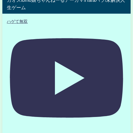
カオスtomo娘ちゃんねーるアーガマ!Haraハラ!未解決人
生ゲーム
ハゲて無双