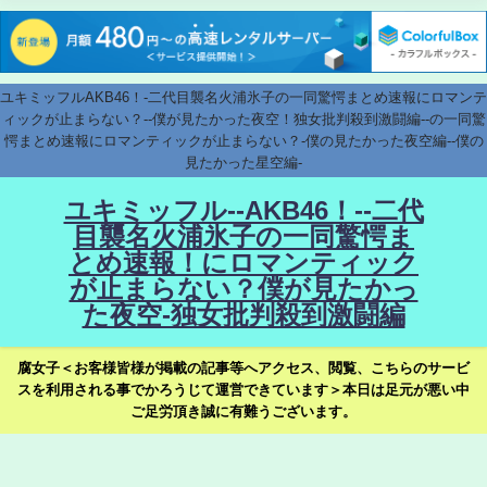
ユキミッフルAKB46！-二代目襲名火浦氷子の一同驚愕まとめ速報にロマンテ
ィックが止まらない？--僕が見たかった夜空！独女批判殺到激闘編--の一同驚
愕まとめ速報にロマンティックが止まらない？-僕の見たかった夜空編--僕の
見たかった星空編-
ユキミッフル--AKB46！--二代
目襲名火浦氷子の一同驚愕ま
とめ速報！にロマンティック
が止まらない？僕が見たかっ
た夜空-独女批判殺到激闘編
腐女子＜お客様皆様が掲載の記事等へアクセス、閲覧、こちらのサービ
スを利用される事でかろうじて運営できています＞本日は足元が悪い中
ご足労頂き誠に有難うございます。