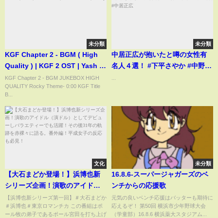
未分類
未分類
KGF Chapter 2 - BGM ( High
中居正広が抱いたと噂の女性有
Quality ) | KGF 2 OST | Yash |
名人４選！ #下平さやか #中野美
Ravi Basrur | Prasanth Neel |
奈子 #倖田來未 #武田舞香 #中居
KGF Chapter 2 - BGM JUKEBOX HIGH
...
QUALITY Rocky Theme- 0:00 KGF Title
Bebop
正広
B...
文化
未分類
【大石まどか登場！】浜博也新
16.8.6-スーパージャガーズのベ
シリーズ企画！演歌のアイドル
ンチからの応援歌
（演ドル）としてデビューしバ
【浜博也新シリーズ第一回】＃大石まどか
元気の良いベンチ応援はバッターも期待に
＃浜博也＃東京ロマンチカ この番組はポ
応えるぞ！ 第50回 横浜市少年野球大会
ラエティーでも活躍！その後31
ール牧の弟子であるポール宮田を打ち上げ
（学童部）16.8.6 横浜薬大スタジアム...