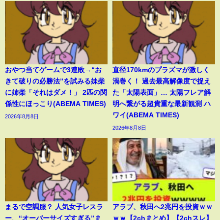
おやつ当てゲームで3連敗→“お
直径170kmのプラズマが激しく
きて破りの必勝法”を試みる妹柴
渦巻く！ 過去最高解像度で捉え
に姉柴「それはダメ！」 2匹の関
た「太陽表面」… 太陽フレア解
係性にほっこり(ABEMA TIMES)
明へ繋がる超貴重な最新観測 ハ
ワイ(ABEMA TIMES)
2026年8月8日
2026年8月8日
まるで空調服？ 人気女子レスラ
アラブ、秋田へ2兆円を投資ｗｗ
ー、“オーバーサイズすぎる”ま
ｗｗ【2chまとめ】【2chスレ】