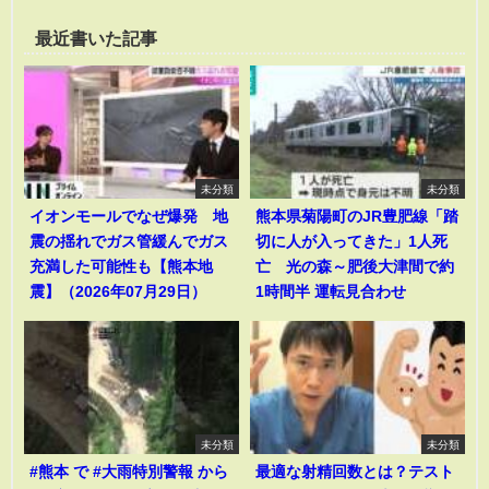
最近書いた記事
未分類
未分類
イオンモールでなぜ爆発 地
熊本県菊陽町のJR豊肥線「踏
震の揺れでガス管緩んでガス
切に人が入ってきた」1人死
充満した可能性も【熊本地
亡 光の森～肥後大津間で約
震】（2026年07月29日）
1時間半 運転見合わせ
未分類
未分類
#熊本 で #大雨特別警報 から
最適な射精回数とは？テスト