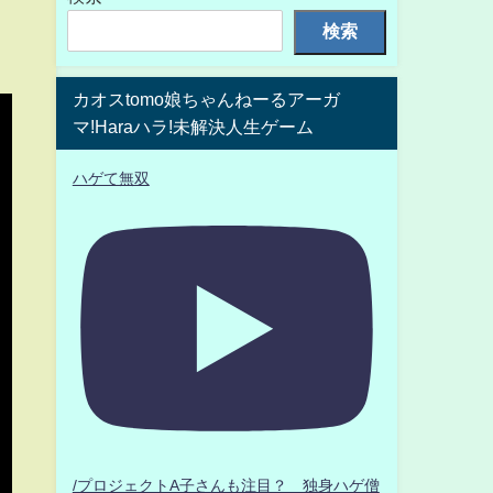
検索
カオスtomo娘ちゃんねーるアーガ
マ!Haraハラ!未解決人生ゲーム
ハゲて無双
/プロジェクトA子さんも注目？ 独身ハゲ僧