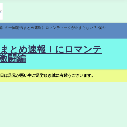
編--の一同驚愕まとめ速報にロマンティックが止まらない？-僕の
驚愕まとめ速報！にロマンテ
激闘編
日は足元が悪い中ご足労頂き誠に有難うございます。