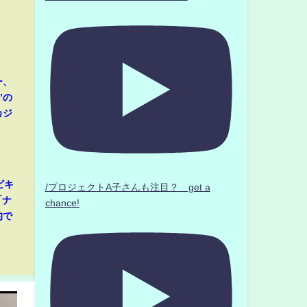
ー、
”の
カジ
ビキ
/プロジェクトA子さんも注目？ get a
「ナ
chance!
的で