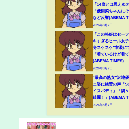
「14歳とは思えぬ
「優樹菜ちゃんに
など反響(ABEMA TI
2026年8月7日
「この格好はセー
キすぎるヒール女子
身スケスケ”衣装に
「着ているけど着
(ABEMA TIMES)
2026年8月7日
“最高の熟女”沢地優
ニ姿に絶賛の声「So
イスバディ」「隅
綺麗！」(ABEMA TI
2026年8月7日