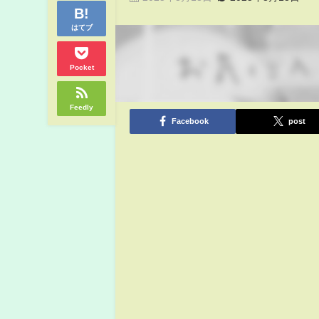
はてブ
Pocket
Feedly
Facebook
post