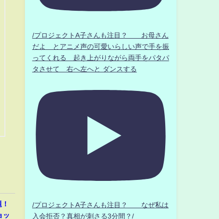
/プロジェクトA子さんも注目？ お母さん
だよ とアニメ声の可愛いらしい声で手を振
ってくれる 起き上がりながら両手をパタパ
タさせて 右へ左へと ダンスする
題！
/プロジェクトA子さんも注目？ なぜ私は
ョッ
入会拒否？真相が刺さる3分間？/