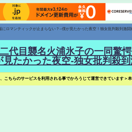
速報にロマンティックが止まらない？--僕が見たかった夜空！独女批判殺到激闘
！--二代目襲名火浦氷子の一同
見たかった夜空-独女批判殺到
、こちらのサービスを利用される事でかろうじて運営できています＞本