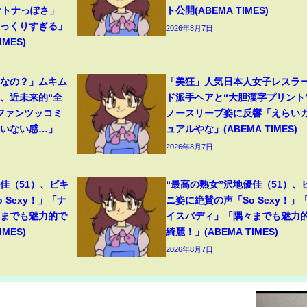
オトナっぽさ」
ト公開(ABEMA TIMES)
そっくりすぎる」
2026年8月7日
MES)
フなの？」ムキム
「美狂」人気日本人女子レスラ
、近未来的“全
ド派手ヘアと“大胆漢字プリント
ファンツッコミ
ノースリーブ姿に反響「えらい
ていない感…」
ュアルやな」(ABEMA TIMES)
2026年8月7日
佳（51）、ビキ
“最高の熟女”沢地優佳（51）、
 Sexy！」「ナ
ニ姿に絶賛の声「So Sexy！」
々までも魅力的で
イスバディ」「隅々までも魅力
MES)
綺麗！」(ABEMA TIMES)
2026年8月7日