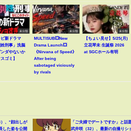
未分類
未分類
未分類
レビ新ドラマ
MULTISUB💥New
【ちょい見せ】5/25(月)
別姓刑事」洗脳
Drama Launch💥
立花琴未 生誕祭 2026
ガンダやないか
《Nirvana of Speed》
at SGCホール有明
マスゴミ】
After being
sabotaged viciously
by rivals
8）、“顔出しが
「ご夫婦でデートですか」と話
成長した姿を公開
武井咲（32）、最新の自撮りシ