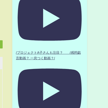
/プロジェクトA子さんも注目？ /感想戯
言動画？.一息つく動画？/