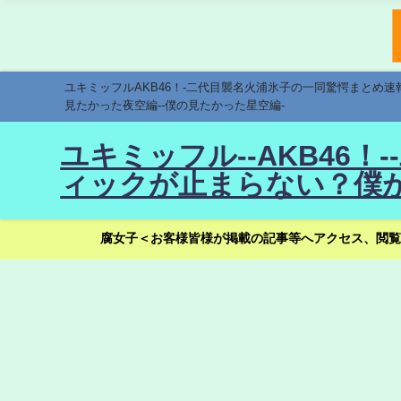
ユキミッフルAKB46！-二代目襲名火浦氷子の一同驚愕まとめ
見たかった夜空編--僕の見たかった星空編-
ユキミッフル--AKB46
ィックが止まらない？僕が
腐女子＜お客様皆様が掲載の記事等へアクセス、閲覧