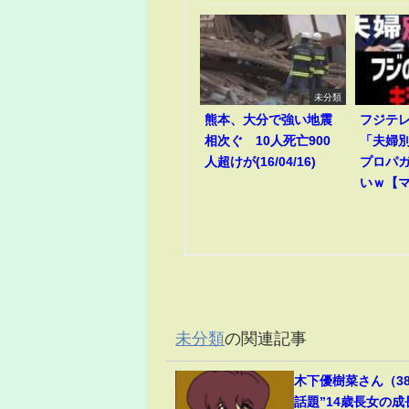
未分類
熊本、大分で強い地震
フジテ
相次ぐ 10人死亡900
「夫婦
人超けが(16/04/16)
プロパ
いｗ【
未分類
の関連記事
木下優樹菜さん（3
話題”14歳長女の