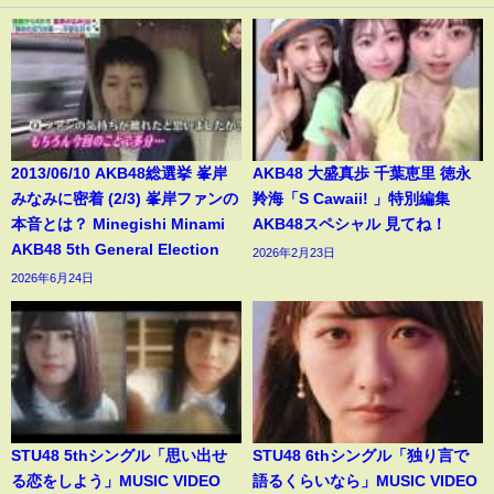
2013/06/10 AKB48総選挙 峯岸
AKB48 大盛真歩 千葉恵里 徳永
みなみに密着 (2/3) 峯岸ファンの
羚海「S Cawaii! 」特別編集
本音とは？ Minegishi Minami
AKB48スペシャル 見てね！
AKB48 5th General Election
2026年2月23日
2026年6月24日
STU48 5thシングル「思い出せ
STU48 6thシングル「独り言で
る恋をしよう」MUSIC VIDEO
語るくらいなら」MUSIC VIDEO