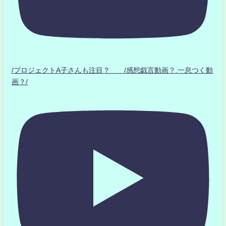
/プロジェクトA子さんも注目？ /感想戯言動画？.一息つく動
画？/