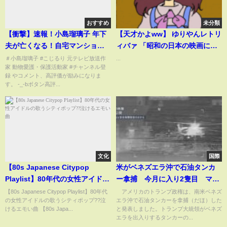
おすすめ
未分類
【衝撃】速報！小島瑠璃子 年下
【天才かよww】 ゆりやんレトリ
夫が亡くなる！自宅マンション
ィバァ 「昭和の日本の映画にで
から病院へ搬送！一体何が？憶
てくる女優さんの喋り方
＃小島瑠璃子 #こじるり 元テレビ放送作
...
家 動物愛護・保護活動家 #チャンネル登
測広がる！キングダム不倫の過
録 やコメント、高評価が励みになりま
去が掘られる【こじるり】
す。 -_-bボタン高評...
文化
国際
【80s Japanese Citypop
米がベネズエラ沖で石油タンカ
Playlist】80年代の女性アイドル
ー拿捕 今月に入り2隻目 マド
の歌うシティポップ??泣けるエ
ゥロ大統領は護衛を指示(2025年
【80s Japanese Citypop Playlist】80年代
アメリカのトランプ政権は、南米ベネズ
の女性アイドルの歌うシティポップ??泣
エラ沖で石油タンカーを拿捕（だほ）した
モい曲
12月21日)
けるエモい曲 【80s Japa...
と発表しました。トランプ大統領がベネズ
エラを出入りするタンカーの...