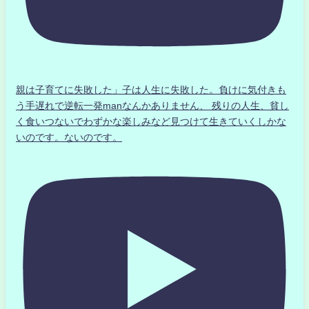
親は子育てに失敗した」子は人生に失敗した。負けに気付きも
う手遅れで逆転一発manなんかありません、 残りの人生、貧し
く食いつないでわずかな楽しみなど見つけて生きていくしかな
いのです。ないのです。