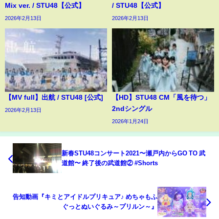
Mix ver. / STU48【公式】
/ STU48【公式】
2026年2月13日
2026年2月13日
【MV full】出航 / STU48 [公式]
【HD】STU48 CM「風を待つ」
2ndシングル
2026年2月13日
2026年1月24日
新春STU48コンサート2021〜瀬戸内からGO TO 武
道館〜 終了後の武道館② #Shorts
告知動画『キミとアイドルプリキュア♪ めちゃもふ
ぐっとぬいぐるみ～プリルン～』