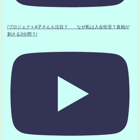
/プロジェクトA子さんも注目？ なぜ私は入会拒否？真相が
刺さる3分間？/