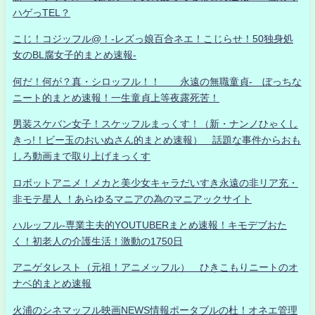
ハゲっTEL？
こじ！コジッフル@！-レズっ娘百合ネエ！こじらせ！50独身処
女のBL腐女子的まとめ速報-
何だ！何が？真・シロッフル！！ 永遠の無職童貞- ぼっちな
ニート的まとめ速報！一生童貞上等夜露死苦！
男装スケバン女子！スケッフルまっくす！（新・ナンノひゃくし
きっ!！ビー玉のおいぬさん的まとめ速報） 話題な事件からおも
しろ動画まで取り上げまっくす
ロボットアニメ！メカと美少女キャラだいすき永遠の非リア充・
非モテ星人 ！あらゆるマニアの為のマニアックサイト
ハルッフル-専業主夫的YOUTUBERまとめ速報！キモデブおた
く！初老人の介護生活！激動の1750日
アニゲタレスト（元祖！アニメッフル） ひきこもりニートのオ
ナベ的まとめ速報
火浦のシネマッフル映画NEWS情報ポータブルの杜！オネエ管理