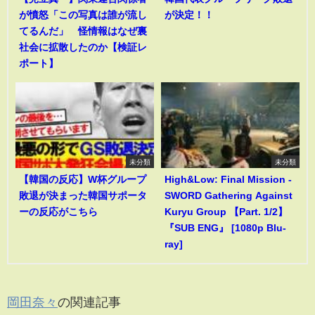
が憤怒「この写真は誰が流し
が決定！！
てるんだ」 怪情報はなぜ裏
社会に拡散したのか【検証レ
ポート】
未分類
未分類
【韓国の反応】W杯グループ
High&Low: Final Mission -
敗退が決まった韓国サポータ
SWORD Gathering Against
ーの反応がこちら
Kuryu Group 【Part. 1/2】
『SUB ENG』 [1080p Blu-
ray]
岡田奈々
の関連記事