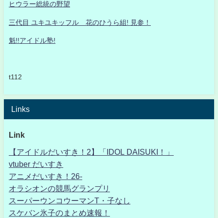
ヒウラー総統の野望
三代目 ユキユキッフル 花のひうら組! 見参！
魁!!アイドル塾!
t112
Links
Link
【アイドルだいすき！2】「IDOL DAISUKI！」
vtuber だいすき
アニメだいすき！26-
オラシオンの競馬グランプリ
スーパーウンコウーマンT・子なし
スケバン氷子のまとめ速報！