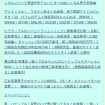
ンタルメンヘラ電波中年アルバイターのぬいぐるみ男子末路編
アイドッフル！ ワタクシ的まとめ速報 地下格闘アイドルだい
すき！23 ひうらのアニメ放送局101ちゃんねる BNK48 ！
SNH48！JKT48！MNL48！SGO48！GNZ48！STU48！SKE48
ヒウラッフルのハーニーフィニッシュゴミ屋敷補完計画 ＜必殺！
生前整理人！孤立し孤独死からの～特殊清掃・遺品整理への道F
完結編＞ キャッシング計1500万返済：厨二病借金3500万円！う
つ病統合失調症14年生HKT46！！9期研究生、最後のサイト！全
米が泣いた！認知症鬱病60代のラストサイト絶賛！公開中
魔法熟女/美魔女ッ娘メグみみちゃんのニートッフルステーション
MAX！ ニート仙人仙女の映画三昧老後生活！（無職孤独居老人的
まとめ速報Z)]
乙女系腐男子のオカマッフルMAX2- FX！オ・カマトレーダーの
逆襲！！ 極道のオカマたち編（おもしろ動画まとめ速報）
スーパーウンコ！
新・ハゲッフル！哀愁のハゲ男の髪ってるまとめ速報！！激しく