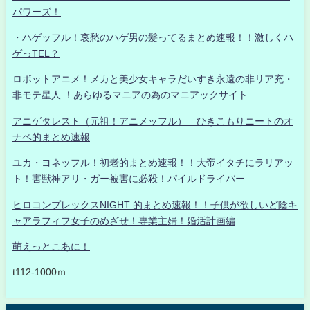
パワーズ！
・ハゲッフル！哀愁のハゲ男の髪ってるまとめ速報！！激しくハ
ゲっTEL？
ロボットアニメ！メカと美少女キャラだいすき永遠の非リア充・
非モテ星人 ！あらゆるマニアの為のマニアックサイト
アニゲタレスト（元祖！アニメッフル） ひきこもりニートのオ
ナベ的まとめ速報
ユカ・ヨネッフル！初老的まとめ速報！！大帝イタチにラリアッ
ト！害獣神アリ・ガー被害に必殺！パイルドライバー
ヒロコンプレックスNIGHT 的まとめ速報！！子供が欲しいど陰キ
ャアラフィフ女子のめざせ！専業主婦！婚活計画編
萌えっとこあに！
t112-1000ｍ