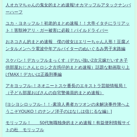
人オカマちゃんの鬼女的まとめ速報!オカマッフルアタックナンバ
ーハーフ
ユカ・ヨネッフル！初老的まとめ速報！！大帝イタチにラリアッ
ト！害獣神アリ・ガー被害に必殺！パイルドライバー
おネコさん的まとめ速報 僕の彼女はエリーちゃん人形！豆腐メ
ンタルメンヘラ電波中年アルバイターのぬいぐるみ男子末路編
スケバン！デカッフルまっくす（デカい強い2次元嫁だいすき子
供部屋おじさんヒロシ之古惑仔的まとめ速報）話題な動画取り上
げMAX！デカいは正義刑事編
アキヨッフル-！ネオニートスケ番長のエキストラ芸能情報局！
（子ども部屋おばさんの自宅警備員的まとめ速報）
[ヨシヨシロッフル-！！-素浪人勇者カツオンの未解決事件簿へよ
うこそYOUKO！のナンノ洋子のはなしは信じるな編）]
モリッフル！ 50代無職独身的まとめ速報！有益便利情報サイ
トの杜 モリッフル