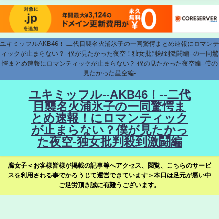
ユキミッフルAKB46！-二代目襲名火浦氷子の一同驚愕まとめ速報にロマンテ
ィックが止まらない？--僕が見たかった夜空！独女批判殺到激闘編--の一同驚
愕まとめ速報にロマンティックが止まらない？-僕の見たかった夜空編--僕の
見たかった星空編-
ユキミッフル--AKB46！--二代
目襲名火浦氷子の一同驚愕ま
とめ速報！にロマンティック
が止まらない？僕が見たかっ
た夜空-独女批判殺到激闘編
腐女子＜お客様皆様が掲載の記事等へアクセス、閲覧、こちらのサービ
スを利用される事でかろうじて運営できています＞本日は足元が悪い中
ご足労頂き誠に有難うございます。