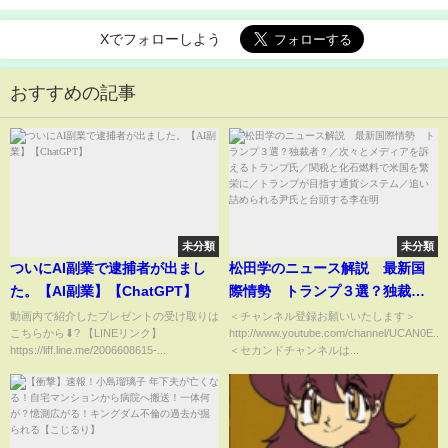
Xでフォローしよう
おすすめの記事
未分類
未分類
ついにAI副業で逮捕者が出まし
松田学のニュース解説 最新国
た。【AI副業】【ChatGPT】
際情勢 トランプ３選？独裁
者？／次々とメディアを訴える
動画内で紹介したプレゼントの受け取りは
＜チャンネル登録お願いいたします＞
こちらから⬇︎? 【LINEリンク】
http://www.youtube.com/channel/UCAN0E...
トランプ氏／関税と化石燃料で
https://liff.line.me/2006608615-...
＜セカンドチャンネルは...
米国を繁栄に／トランプが目指
す通貨システム／追い詰められ
る尹氏と台頭する李在明