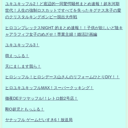
ユキユキッフル2！ど底辺的一同驚愕騒然まとめ速報！超氷河期
世代！人生の強制ロスカットですべてを失ったキグナス氷子の愛
のクリスタルキングボンビー脱出大作戦
ヒロコンプレックスNIGHT 的まとめ速報！！子供が欲しいど陰キ
ャアラフィフ女子のめざせ！専業主婦！婚活計画編
ユキユキッフル3！
萌えっふる！
天にまします我ら！
ヒロシッフル！ヒロシデース山さんのリフォームひとりDIY！！
ヒロユキユキッフルMAX！スーパークッキング！
徹夜DEテツヤッフル!！レトロ館2号店！
剛Q超児ともっふる！
ヤナッフル ゲームだいすき6！放送局