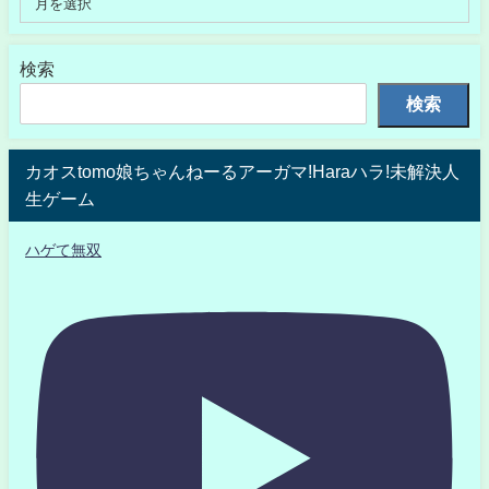
検索
検索
カオスtomo娘ちゃんねーるアーガマ!Haraハラ!未解決人
生ゲーム
ハゲて無双