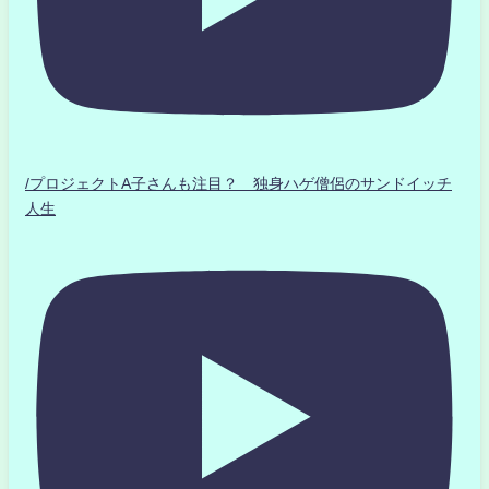
/プロジェクトA子さんも注目？ 独身ハゲ僧侶のサンドイッチ
人生