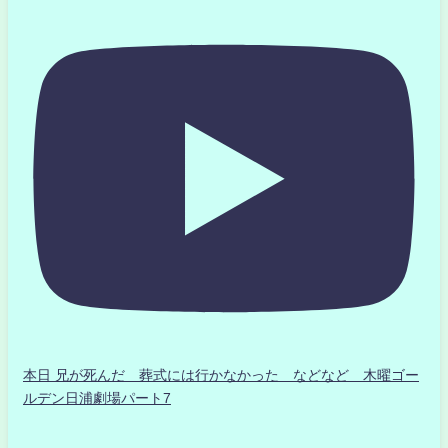
本日 兄が死んだ 葬式には行かなかった などなど 木曜ゴー
ルデン日浦劇場パート7