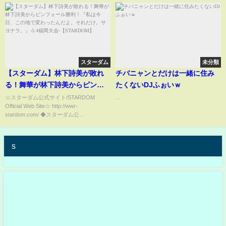
スターダム
未分類
【スターダム】林下詩美が敗れ
チバニャンとだけは一緒に住み
る！舞華が林下詩美からピンフ
たくないDJふぉいｗ
ォール勝利！『私は今日、この
☆スターダム公式サイト/STARDOM
...
Official Web Site☆ http://wwr-
地で変わったんだよ。それだ
stardom.com/ ◆スターダム公...
け。サヨナラ。』-5.4福岡大会-
【STARDOM】
s