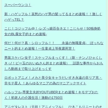
スーパーウンコ！
新・ハゲッフル！哀愁のハゲ男の髪ってるまとめ速報！！激しく
ハゲっTEL？
こじ！コジッフル@！-レズっ娘百合ネエ！こじらせ！50独身処
女のBL腐女子的まとめ速報-
何だ！何が？真・シロッフル！！ 永遠の無職童貞- ぼっちな
ニート的まとめ速報！一生童貞上等夜露死苦！
男装スケバン女子！スケッフルまっくす！（新・ナンノひゃくし
きっ!！ビー玉のおいぬさん的まとめ速報） 話題な事件からおも
しろ動画まで取り上げまっくす
ロボットアニメ！メカと美少女キャラだいすき永遠の非リア充・
非モテ星人 ！あらゆるマニアの為のマニアックサイト
ハルッフル-専業主夫的YOUTUBERまとめ速報！キモデブおた
く！初老人の介護生活！激動の1750日
アニゲタレスト（元祖！アニメッフル） ひきこもりニートのオ