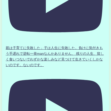
親は子育てに失敗した」子は人生に失敗した。負けに気付きも
う手遅れで逆転一発manなんかありません、 残りの人生、貧し
く食いつないでわずかな楽しみなど見つけて生きていくしかな
いのです。ないのです。