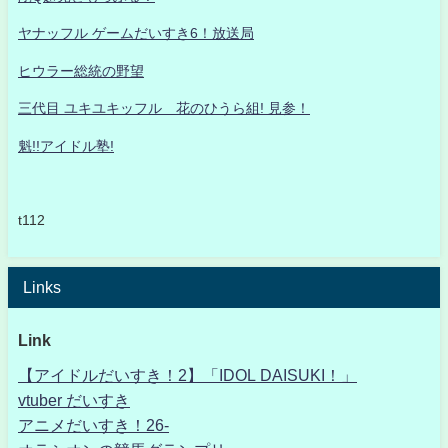
ヤナッフル ゲームだいすき6！放送局
ヒウラー総統の野望
三代目 ユキユキッフル 花のひうら組! 見参！
魁!!アイドル塾!
t112
Links
Link
【アイドルだいすき！2】「IDOL DAISUKI！」
vtuber だいすき
アニメだいすき！26-