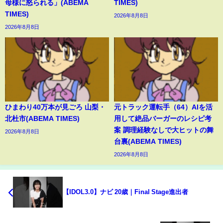
母様に怒られる」(ABEMA
TIMES)
TIMES)
2026年8月8日
2026年8月8日
ひまわり40万本が見ごろ 山梨・
元トラック運転手（64）AIを活
北杜市(ABEMA TIMES)
用して絶品バーガーのレシピ考
案 調理経験なしで大ヒットの舞
2026年8月8日
台裏(ABEMA TIMES)
2026年8月8日
【IDOL3.0】ナビ 20歳｜Final Stage進出者