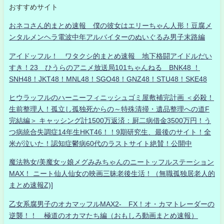
おすすめサイト
おネコさん的まとめ速報 僕の彼女はエリーちゃん人形！豆腐メ
ンタルメンヘラ電波中年アルバイターのぬいぐるみ男子末路編
アイドッフル！ ワタクシ的まとめ速報 地下格闘アイドルだい
すき！23 ひうらのアニメ放送局101ちゃんねる BNK48 ！
SNH48！JKT48！MNL48！SGO48！GNZ48！STU48！SKE48
ヒウラッフルのハーニーフィニッシュゴミ屋敷補完計画 ＜必殺！
生前整理人！孤立し孤独死からの～特殊清掃・遺品整理への道F
完結編＞ キャッシング計1500万返済：厨二病借金3500万円！う
つ病統合失調症14年生HKT46！！9期研究生、最後のサイト！全
米が泣いた！認知症鬱病60代のラストサイト絶賛！公開中
魔法熟女/美魔女ッ娘メグみみちゃんのニートッフルステーション
MAX！ ニート仙人仙女の映画三昧老後生活！（無職孤独居老人的
まとめ速報Z)]
乙女系腐男子のオカマッフルMAX2- FX！オ・カマトレーダーの
逆襲！！ 極道のオカマたち編（おもしろ動画まとめ速報）