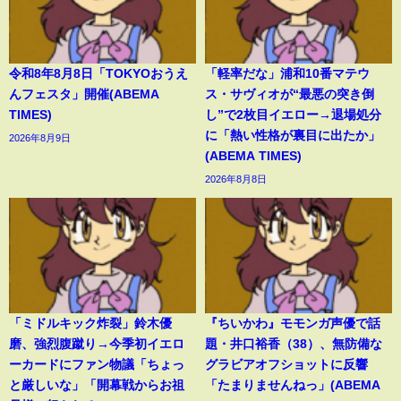
令和8年8月8日「TOKYOおうえ
「軽率だな」浦和10番マテウ
んフェスタ」開催(ABEMA
ス・サヴィオが“最悪の突き倒
TIMES)
し”で2枚目イエロー→退場処分
に「熱い性格が裏目に出たか」
2026年8月9日
(ABEMA TIMES)
2026年8月8日
「ミドルキック炸裂」鈴木優
『ちいかわ』モモンガ声優で話
磨、強烈腹蹴り→今季初イエロ
題・井口裕香（38）、無防備な
ーカードにファン物議「ちょっ
グラビアオフショットに反響
と厳しいな」「開幕戦からお祖
「たまりませんねっ」(ABEMA