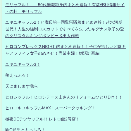
モリッフル！ 50代無職独身的まとめ速報！有益便利情報サイ
トの杜 モリッフル
ユキユキッフル2！ど底辺的一同驚愕騒然まとめ速報！超氷河期
世代！人生の強制ロスカットですべてを失ったキグナス氷子の愛
のクリスタルキングボンビー脱出大作戦
ヒロコンプレックスNIGHT 的まとめ速報！！子供が欲しいど陰キ
ャアラフィフ女子のめざせ！専業主婦！婚活計画編
ユキユキッフル3！
萌えっふる！
天にまします我ら！
ヒロシッフル！ヒロシデース山さんのリフォームひとりDIY！！
ヒロユキユキッフルMAX！スーパークッキング！
徹夜DEテツヤッフル!！レトロ館2号店！
剛Q超児ともっふる！