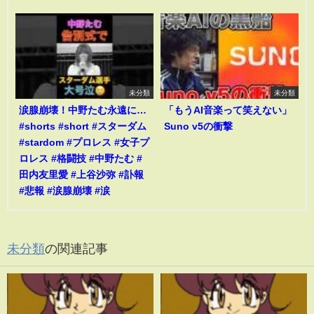
未分類
未分類
涙腺崩壊！中野たむ永遠に…
「もうAI音楽って笑えない」
#shorts #short #スターダム
Suno v5の衝撃
#stardom #プロレス #女子プ
ロレス #格闘技 #中野たむ #
田内友里愛 #上谷沙弥 #訃報
#悲報 #涙腺崩壊 #涙
未分類
の関連記事