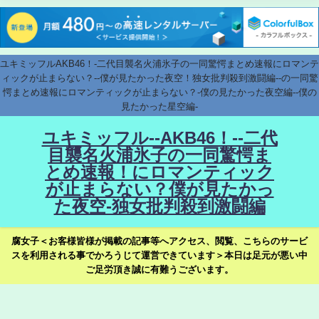
ユキミッフルAKB46！-二代目襲名火浦氷子の一同驚愕まとめ速報にロマンテ
ィックが止まらない？--僕が見たかった夜空！独女批判殺到激闘編--の一同驚
愕まとめ速報にロマンティックが止まらない？-僕の見たかった夜空編--僕の
見たかった星空編-
ユキミッフル--AKB46！--二代
目襲名火浦氷子の一同驚愕ま
とめ速報！にロマンティック
が止まらない？僕が見たかっ
た夜空-独女批判殺到激闘編
腐女子＜お客様皆様が掲載の記事等へアクセス、閲覧、こちらのサービ
スを利用される事でかろうじて運営できています＞本日は足元が悪い中
ご足労頂き誠に有難うございます。