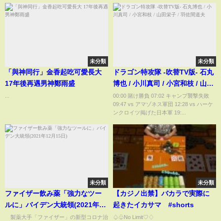
未分類
未分類
「與神同行」金香起吃可愛長大
ドラゴン特攻隊 -吹替TV版- 石丸
17年後再遇男神鄭雨盛
博也 / 小川真司 / 小宮和枝 / 山田
栄子 / 羽佐間道夫
...
00:00 賭け勝負 07:02 キャンプ襲撃失敗
09:47 vs アマゾネス軍団 12:28 vs ハーケ
ンクロイツ掲げた日本軍 19:...
未分類
未分類
ファイザー飲み薬「強力なツー
【カジノ出禁】バカラで実際に
ルに」バイデン大統領(2021年12
起きたイカサマ #shorts
月15日)
製薬大手「ファイザー」の新型コロナ治
♤♧No Limit♡♢