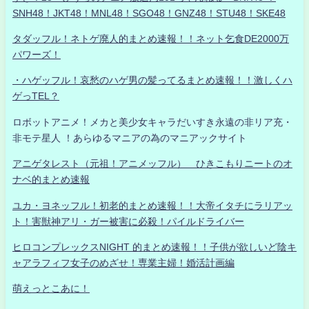
SNH48！JKT48！MNL48！SGO48！GNZ48！STU48！SKE48
タダッフル！ネトゲ廃人的まとめ速報！！ネット乞食DE2000万
パワーズ！
・ハゲッフル！哀愁のハゲ男の髪ってるまとめ速報！！激しくハ
ゲっTEL？
ロボットアニメ！メカと美少女キャラだいすき永遠の非リア充・
非モテ星人 ！あらゆるマニアの為のマニアックサイト
アニゲタレスト（元祖！アニメッフル） ひきこもりニートのオ
ナベ的まとめ速報
ユカ・ヨネッフル！初老的まとめ速報！！大帝イタチにラリアッ
ト！害獣神アリ・ガー被害に必殺！パイルドライバー
ヒロコンプレックスNIGHT 的まとめ速報！！子供が欲しいど陰キ
ャアラフィフ女子のめざせ！専業主婦！婚活計画編
萌えっとこあに！