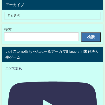
アーカイブ
検索
検索
カオスtomo娘ちゃんねーるアーガマ!Haraハラ!未解決人
生ゲーム
ハゲて無双