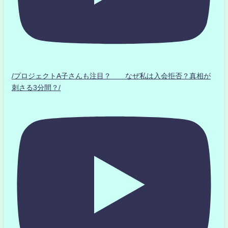
/プロジェクトA子さんも注目？ なぜ私は入会拒否？真相が
刺さる3分間？/