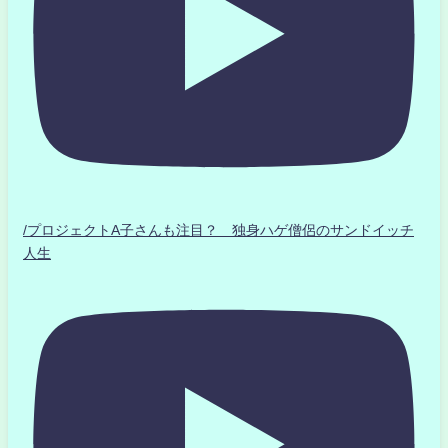
/プロジェクトA子さんも注目？ 独身ハゲ僧侶のサンドイッチ
人生