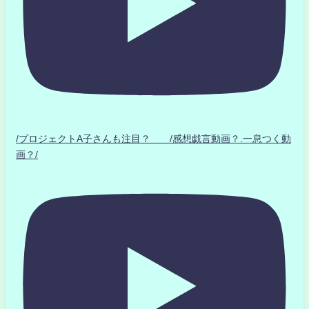
/プロジェクトA子さんも注目？ /感想戯言動画？.一息つく動
画？/