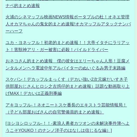
ナベ的まとめ速報
火浦のシネマッフル映画NEWS情報ポータブルの杜！オネエ管理
人オカマちゃんの鬼女的まとめ速報!オカマッフルアタックナンバ
ーハーフ
ユカ・ヨネッフル！初老的まとめ速報！！大帝イタチにラリアッ
ト！害獣神アリ・ガー被害に必殺！パイルドライバー
おネコさん的まとめ速報 僕の彼女はエリーちゃん人形！豆腐メ
ンタルメンヘラ電波中年アルバイターのぬいぐるみ男子末路編
スケバン！デカッフルまっくす（デカい強い2次元嫁だいすき子
供部屋おじさんヒロシ之古惑仔的まとめ速報）話題な動画取り上
げMAX！デカいは正義刑事編
アキヨッフル-！ネオニートスケ番長のエキストラ芸能情報局！
（子ども部屋おばさんの自宅警備員的まとめ速報）
[ヨシヨシロッフル-！！-素浪人勇者カツオンの未解決事件簿へよ
うこそYOUKO！のナンノ洋子のはなしは信じるな編）]