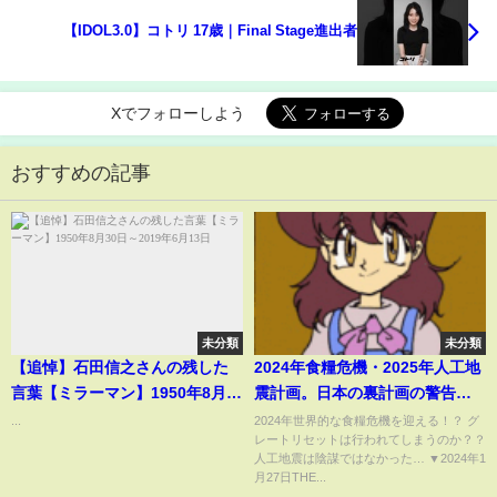
【IDOL3.0】コトリ 17歳｜Final Stage進出者
Xでフォローしよう
おすすめの記事
未分類
未分類
【追悼】石田信之さんの残した
2024年食糧危機・2025年人工地
言葉【ミラーマン】1950年8月
震計画。日本の裏計画の警告が
30日～2019年6月13日
流出【 都市伝説 予言 計画 】
...
2024年世界的な食糧危機を迎える！？ グ
レートリセットは行われてしまうのか？？
人工地震は陰謀ではなかった… ▼2024年1
月27日THE...