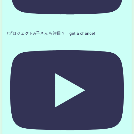
/プロジェクトA子さんも注目？ get a chance!