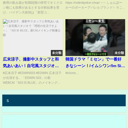
療用の飲み薬が初期段階の研究でオミクロ
https://nolimitpoker.shop/ ↑↑↑ しゅんぽー
ン株にも効果があるとする分析結果を受
かーのポーカーアパレルブランド✨ ※こ...
け、バイデン大統領は「新型コ...
未分類
未分類
広末涼子、撮影中スタッフと和
韓国ドラマ「ミセン」で一番好
気あいあい！自宅風スタジオで
きなシーン！/イムシワン/Im Si-
「理想の生活ですよ～」「503 IS
wan #shorts
#広末涼子 #EDWIN503 #EDWIN 広末涼子
#shorts...
が出演する、「EDWIN 503」の新
BLUE」新CMメイキング映像公
WEBCM「503 IS BLUE」のメイキング...
開
s