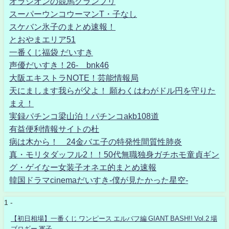
オラシオンの競馬グランプリ
スーパーウンコウーマンT・子なし
スケバン氷子のまとめ速報！
とおやまエリア51
一番くじ福袋 だいすき
声優だいすき！26- bnk46
大阪エキストラNOTE！芸能情報局
天にまします我らが父よ！ 願わくはわがドル円を守りた
まえ！
実録パチンコ梁山泊！パチンコakb108道
有益便利情報サイトの杜
病は木から！ 24金バエ子の特発性間質性肺炎
真・モリタダッフル2！！50代無職独身ガチホモ童貞ギン
グ・ゲイなー女装子オネエ的まとめ速報
韓国ドラマcinemaだいすき-僕が見たかった星空-
1 -
【初日相場】一番くじ ワンピース エルバフ編 GIANT BASH!! Vol.2 場
ブロギー 軍子