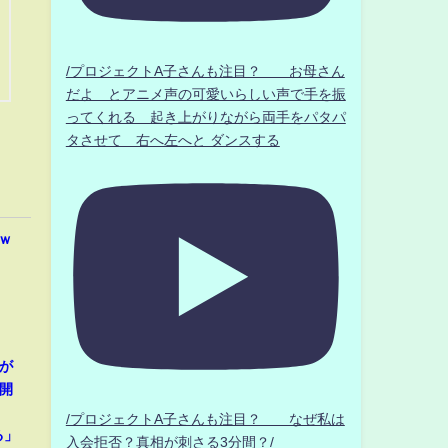
/プロジェクトA子さんも注目？ お母さん
だよ とアニメ声の可愛いらしい声で手を振
ってくれる 起き上がりながら両手をパタパ
タさせて 右へ左へと ダンスする
ｗ
が
開
」
/プロジェクトA子さんも注目？ なぜ私は
る」
入会拒否？真相が刺さる3分間？/