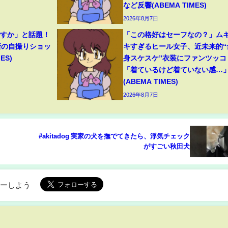
など反響(ABEMA TIMES)
2026年8月7日
ですか」と話題！
「この格好はセーフなの？」ム
新の自撮りショッ
キすぎるヒール女子、近未来的“
ES)
身スケスケ”衣装にファンツッコ
「着ているけど着ていない感…
(ABEMA TIMES)
2026年8月7日
#akitadog 実家の犬を撫でてきたら、浮気チェック
がすごい秋田犬
ローしよう