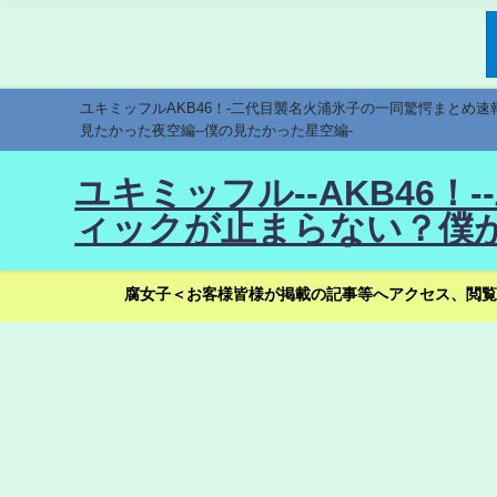
ユキミッフルAKB46！-二代目襲名火浦氷子の一同驚愕まとめ
見たかった夜空編--僕の見たかった星空編-
ユキミッフル--AKB46
ィックが止まらない？僕が
腐女子＜お客様皆様が掲載の記事等へアクセス、閲覧