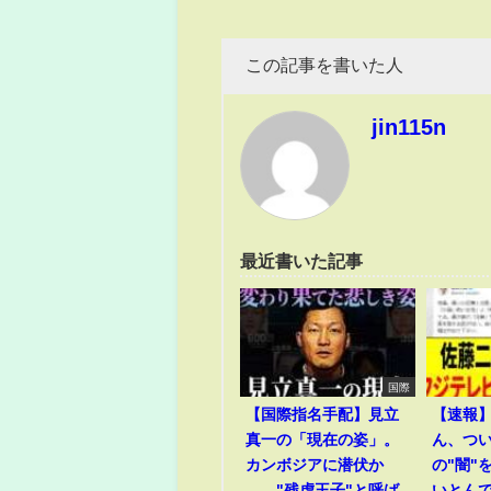
この記事を書いた人
jin115n
最近書いた記事
国際
【国際指名手配】見立
【速報
真一の「現在の姿」。
ん、つ
カンボジアに潜伏か
の"闇"
――"残虐王子"と呼ば
いとん