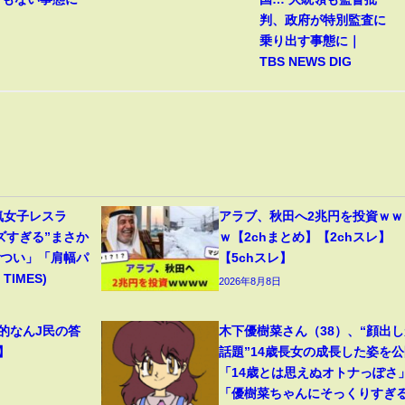
判、政府が特別監査に
乗り出す事態に｜
TBS NEWS DIG
気女子レスラ
アラブ、秋田へ2兆円を投資ｗｗ
ズすぎる”まさか
ｗ【2chまとめ】【2chスレ】
ごつい」「肩幅パ
【5chスレ】
TIMES)
2026年8月8日
範的なんJ民の答
木下優樹菜さん（38）、“顔出し
】
話題”14歳長女の成長した姿を公
「14歳とは思えぬオトナっぽさ
「優樹菜ちゃんにそっくりすぎ