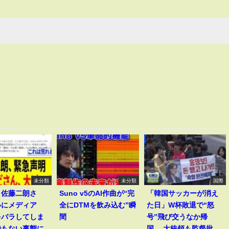
未分類
未分類
国際
】佐藤二朗さ
Suno v5のAI作曲が“完
「韓国サッカーが消え
いにメディア
全にDTMを飲み込む”瞬
た日」W杯敗退で“怒
をバラしてしま
間
号”飛び交うなか帰
でもない事態に
国… 大統領も監督批