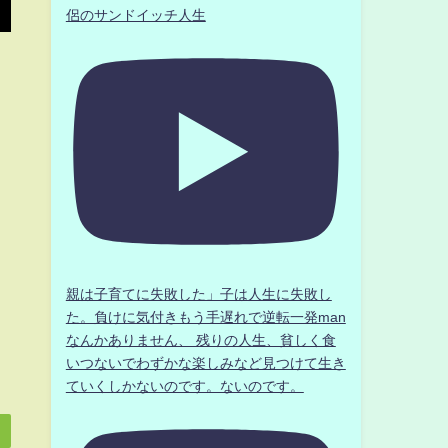
侶のサンドイッチ人生
親は子育てに失敗した」子は人生に失敗し
た。負けに気付きもう手遅れで逆転一発man
なんかありません、 残りの人生、貧しく食
いつないでわずかな楽しみなど見つけて生き
ていくしかないのです。ないのです。