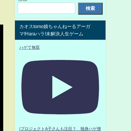
検索
カオスtomo娘ちゃんねーるアーガ
マ!Haraハラ!未解決人生ゲーム
ハゲて無双
/プロジェクトA子さんも注目？ 独身ハゲ僧