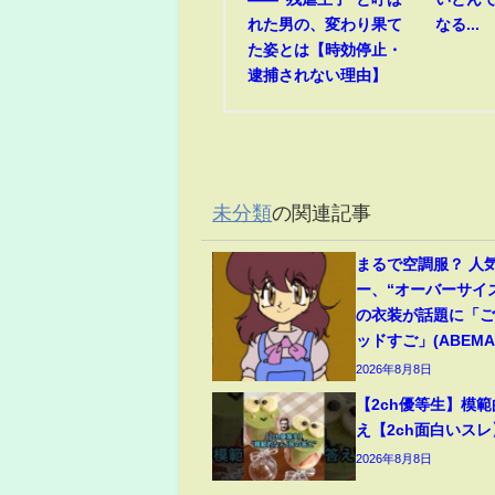
れた男の、変わり果て
なる...
た姿とは【時効停止・
逮捕されない理由】
未分類
の関連記事
まるで空調服？ 人
ー、“オーバーサイ
の衣装が話題に「
ッドすご」(ABEMA 
2026年8月8日
【2ch優等生】模
え【2ch面白いスレ
2026年8月8日