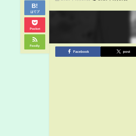
はてブ
Pocket
Feedly
Facebook
post