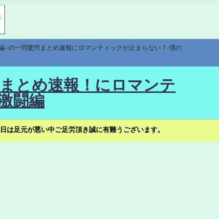
編--の一同驚愕まとめ速報にロマンティックが止まらない？-僕の
驚愕まとめ速報！にロマンテ
激闘編
日は足元が悪い中ご足労頂き誠に有難うございます。