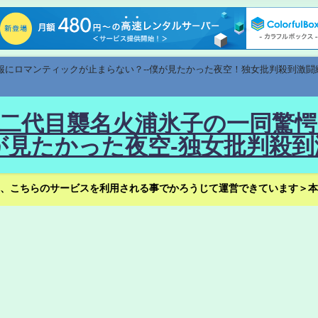
速報にロマンティックが止まらない？--僕が見たかった夜空！独女批判殺到激闘
！--二代目襲名火浦氷子の一同
見たかった夜空-独女批判殺到
、こちらのサービスを利用される事でかろうじて運営できています＞本