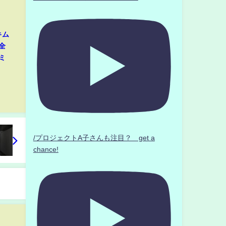
キム
全
ミ
」
/プロジェクトA子さんも注目？ get a
chance!