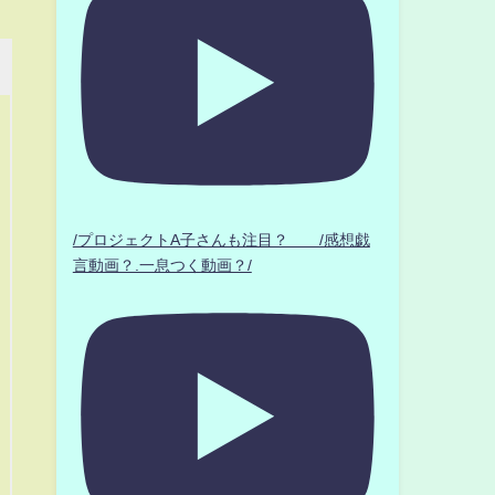
/プロジェクトA子さんも注目？ /感想戯
言動画？.一息つく動画？/