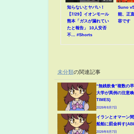
知らないとヤバい！
Suno 
【7/29】イオンモール
能、正
熊本「ガスが漏れてい
容です
たと報告」 10人安否
不… #Shorts
未分類
の関連記事
“無銭飲食”複数の
大学が異例の注意喚起
TIMES)
2026年8月7日
イランとオマーン間
船舶に罰金科す(ABEM
2026年8月7日