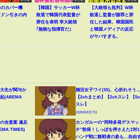
v5のカバー機
【韓国】サッカーW杯
【大統領も批判】W杯
直ドン引きの内
敗退で韓国代表監督が
敗退し監督が謝罪と辞
辞任を表明 李大統領
任した結果、韓国国民
｢無能な指揮官だ｣
と韓国メディアの反応
がヤバすぎる。
早大生が関与か
婚活女子ワイ(35)、心折れそう
(ABEMA
【2chまとめ】【2chスレ】【5c
スレ】
2026年8月7日
の合意案 違反
カンガルーの“同時多発デスマッ
A TIMES)
チ”勃発！しっぽを押さえた2対1
ハンデ戦に観戦者の姿も…自由