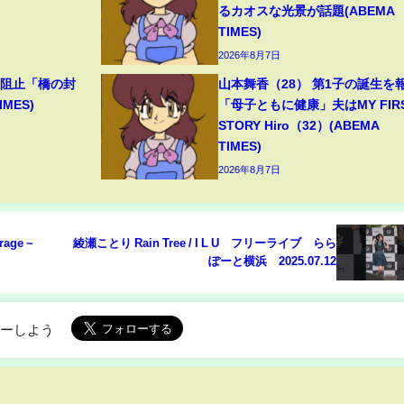
るカオスな光景が話題(ABEMA
TIMES)
2026年8月7日
撃阻止「橋の封
山本舞香（28） 第1子の誕生を
MES)
「母子ともに健康」夫はMY FIR
STORY Hiro（32）(ABEMA
TIMES)
2026年8月7日
arage ~
綾瀬ことり Rain Tree / I L U フリーライブ らら
ぽーと横浜 2025.07.12
ローしよう