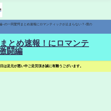
編--の一同驚愕まとめ速報にロマンティックが止まらない？-僕の
驚愕まとめ速報！にロマンテ
激闘編
日は足元が悪い中ご足労頂き誠に有難うございます。