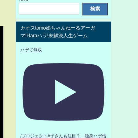
検索
カオスtomo娘ちゃんねーるアーガ
マ!Haraハラ!未解決人生ゲーム
ハゲて無双
/プロジェクトA子さんも注目？ 独身ハゲ僧