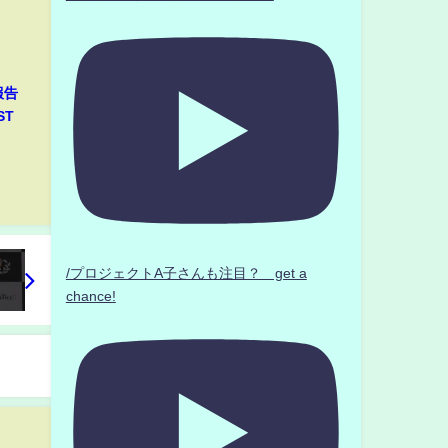
報告
ST
/プロジェクトA子さんも注目？ get a
chance!