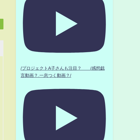
/プロジェクトA子さんも注目？ /感想戯
言動画？.一息つく動画？/