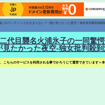
速報にロマンティックが止まらない？--僕が見たかった夜空！独女批判殺到激闘
！--二代目襲名火浦氷子の一同
見たかった夜空-独女批判殺到
、こちらのサービスを利用される事でかろうじて運営できています＞本