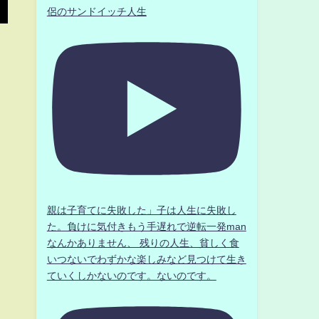
侶のサンドイッチ人生
親は子育てに失敗した」子は人生に失敗し
た。負けに気付きもう手遅れで逆転一発man
なんかありません、 残りの人生、貧しく食
いつないでわずかな楽しみなど見つけて生き
ていくしかないのです。ないのです。