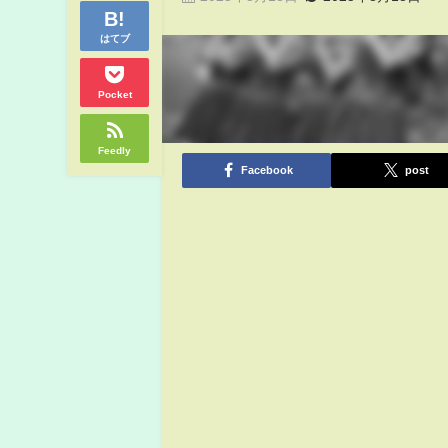
はてブ
Pocket
Feedly
Facebook
post