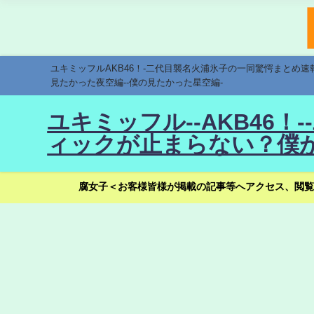
ユキミッフルAKB46！-二代目襲名火浦氷子の一同驚愕まとめ
見たかった夜空編--僕の見たかった星空編-
ユキミッフル--AKB46
ィックが止まらない？僕が
腐女子＜お客様皆様が掲載の記事等へアクセス、閲覧