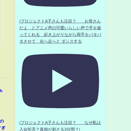
/プロジェクトA子さんも注目？ お母さん
だよ とアニメ声の可愛いらしい声で手を振
ってくれる 起き上がりながら両手をパタパ
タさせて 右へ左へと ダンスする
…
h
の
/プロジェクトA子さんも注目？ なぜ私は
すぎ
入会拒否？真相が刺さる3分間？/