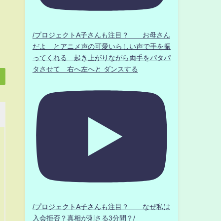
/プロジェクトA子さんも注目？ お母さん
だよ とアニメ声の可愛いらしい声で手を振
ってくれる 起き上がりながら両手をパタパ
タさせて 右へ左へと ダンスする
/プロジェクトA子さんも注目？ なぜ私は
入会拒否？真相が刺さる3分間？/