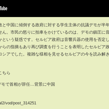
敗と中国に傾倒する政府に対する学生主体の抗議デモが半
せん。市民の怒りに拍車をかけているのは、デモの鎮圧に
かという疑惑です。セルビア政府は音響兵器の使用を否定
からの指摘もあり再び調査を行うことを表明したセルビア
ロシアでした。複雑な様相を見せるセルビアの今を読み解
こちら
ぐデモで首相が辞任…背景に中国
inal2/vod/post_314251