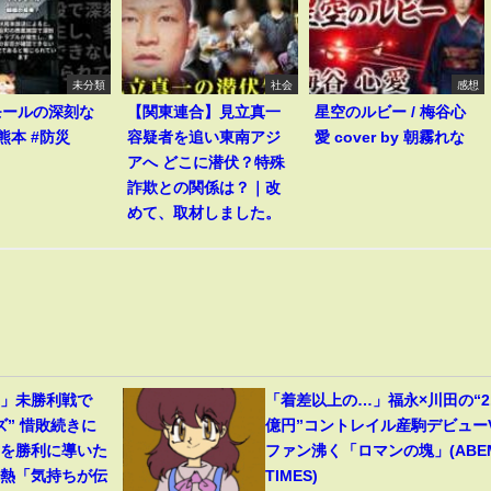
未分類
社会
感想
モールの深刻な
【関東連合】見立真一
星空のルビー / 梅谷心
熊本 #防災
容疑者を追い東南アジ
愛 cover by 朝霧れな
アへ どこに潜伏？特殊
詐欺との関係は？｜改
めて、取材しました。
…」未勝利戦で
「着差以上の…」福永×川田の“2.
ズ” 惜敗続きに
億円”コントレイル産駒デビュー
馬を勝利に導いた
ファン沸く「ロマンの塊」(ABE
胸熱「気持ちが伝
TIMES)