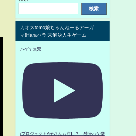
検索
カオスtomo娘ちゃんねーるアーガ
マ!Haraハラ!未解決人生ゲーム
ハゲて無双
/プロジェクトA子さんも注目？ 独身ハゲ僧