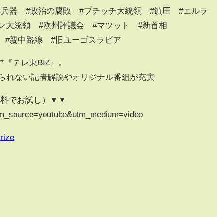
響兵器 #政治の腐敗 #ブチッチ大統領 #鎮圧 #エルラ
ーチン大統領 #欧州評議会 #マツット #新首相
l #学生 #親中路線 #旧ユーゴスラビア
『テレ東BIZ』。
見られない記者解説やオリジナル番組が充実
無料でお試し）▼▼
p/?utm_source=youtube&utm_medium=video
rize