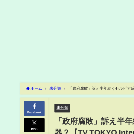
ホーム
未分類
「政府腐敗」訴え半年続くセルビア反政府デモ
未分類
Facebook
「政府腐敗」訴え半年
post
器？【TV TOKYO Inter