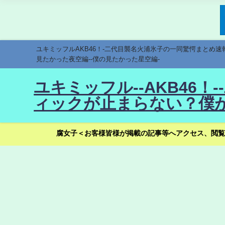
ユキミッフルAKB46！-二代目襲名火浦氷子の一同驚愕まとめ
見たかった夜空編--僕の見たかった星空編-
ユキミッフル--AKB46
ィックが止まらない？僕が
腐女子＜お客様皆様が掲載の記事等へアクセス、閲覧