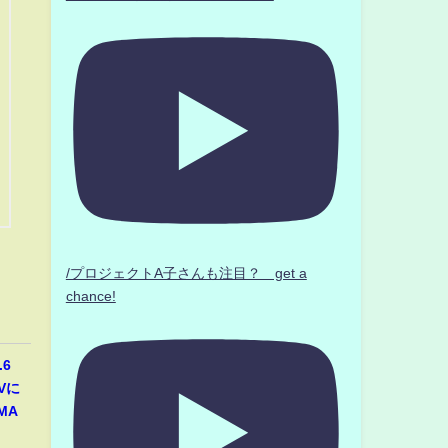
/プロジェクトA子さんも注目？ get a
chance!
6
Vに
MA