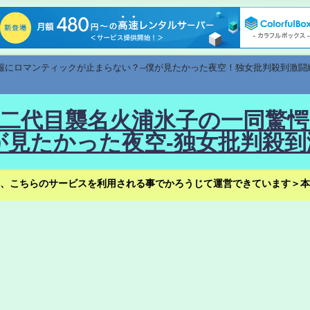
速報にロマンティックが止まらない？--僕が見たかった夜空！独女批判殺到激闘
！--二代目襲名火浦氷子の一同
見たかった夜空-独女批判殺到
、こちらのサービスを利用される事でかろうじて運営できています＞本