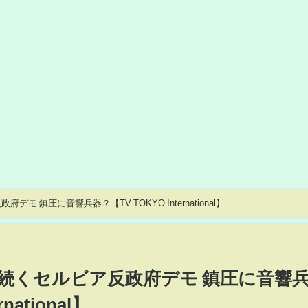
 鎮圧に音響兵器？【TV TOKYO International】
続くセルビア反政府デモ 鎮圧に音響
national】