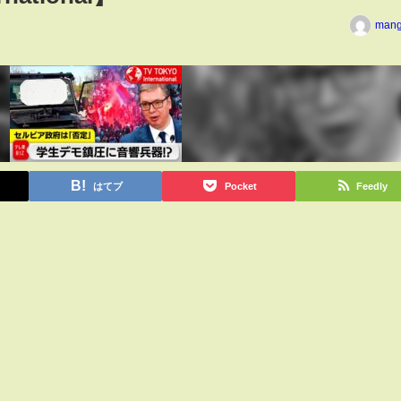
man
はてブ
Pocket
Feedly