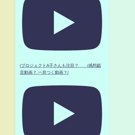
/プロジェクトA子さんも注目？ /感想戯
言動画？.一息つく動画？/