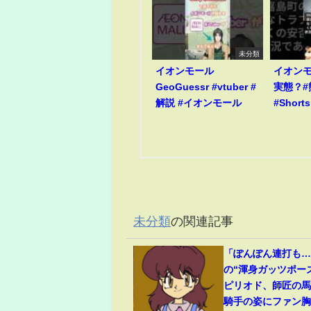
未分類
イオンモール
イオン
GeoGuessr #vtuber #
実態？#
解説 #イオンモール
#Shorts
未分類
の関連記事
「ぽんぽん連打も
の“渾身ガッツポー
ピリオド、師匠の
騎手の姿にファン