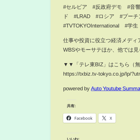
#セルビア #反政府デモ #音
ド #LRAD #ロシア #プ
#TVTOKYOInternationa
仕事や投資に役立つ経済メディア
WBSやモーサテほか、他では
▼▼「テレ東BIZ」はこちら（
https://txbiz.tv-tokyo.co.jp/l
powered by
Auto Youtube Summa
共有:
Facebook
X
いいね: