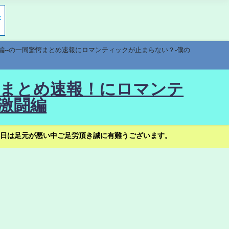
編--の一同驚愕まとめ速報にロマンティックが止まらない？-僕の
驚愕まとめ速報！にロマンテ
激闘編
日は足元が悪い中ご足労頂き誠に有難うございます。