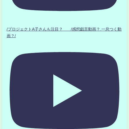
/プロジェクトA子さんも注目？ /感想戯言動画？.一息つく動
画？/