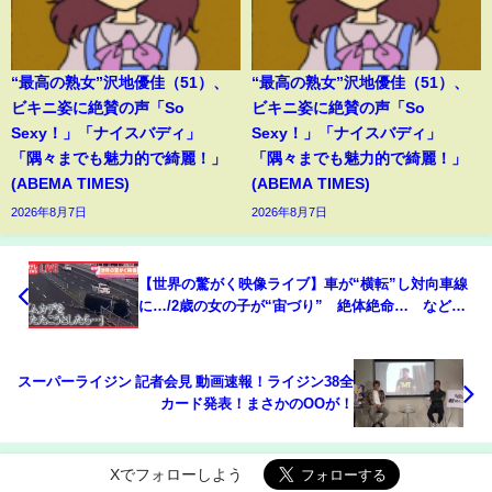
“最高の熟女”沢地優佳（51）、
“最高の熟女”沢地優佳（51）、
ビキニ姿に絶賛の声「So
ビキニ姿に絶賛の声「So
Sexy！」「ナイスバディ」
Sexy！」「ナイスバディ」
「隅々までも魅力的で綺麗！」
「隅々までも魅力的で綺麗！」
(ABEMA TIMES)
(ABEMA TIMES)
2026年8月7日
2026年8月7日
【世界の驚がく映像ライブ】車が“横転”し対向車線
に…/2歳の女の子が“宙づり” 絶体絶命… など
―World Heart Stopping Moments (日テレNEWS
LIVE)
スーパーライジン 記者会見 動画速報！ライジン38全
カード発表！まさかのOOが！
Xでフォローしよう