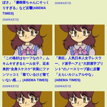
ぽさ」「優樹菜ちゃんにそっく
2026年8月7日
りすぎる」など反響(ABEMA
TIMES)
2026年8月7日
「この格好はセーフなの？」ム
「美狂」人気日本人女子レスラ
キムキすぎるヒール女子、近未
ー、ド派手ヘアと“大胆漢字プリ
来的“全身スケスケ”衣装にファ
ント”のノースリーブ姿に反響
ンツッコミ「着ているけど着て
「えらいカジュアルやな」
いない感…」(ABEMA TIMES)
(ABEMA TIMES)
2026年8月7日
2026年8月7日