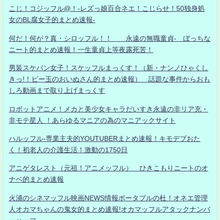
こじ！コジッフル@！-レズっ娘百合ネエ！こじらせ！50独身処
女のBL腐女子的まとめ速報-
何だ！何が？真・シロッフル！！ 永遠の無職童貞- ぼっちな
ニート的まとめ速報！一生童貞上等夜露死苦！
男装スケバン女子！スケッフルまっくす！（新・ナンノひゃくし
きっ!！ビー玉のおいぬさん的まとめ速報） 話題な事件からおも
しろ動画まで取り上げまっくす
ロボットアニメ！メカと美少女キャラだいすき永遠の非リア充・
非モテ星人 ！あらゆるマニアの為のマニアックサイト
ハルッフル-専業主夫的YOUTUBERまとめ速報！キモデブおた
く！初老人の介護生活！激動の1750日
アニゲタレスト（元祖！アニメッフル） ひきこもりニートのオ
ナベ的まとめ速報
火浦のシネマッフル映画NEWS情報ポータブルの杜！オネエ管理
人オカマちゃんの鬼女的まとめ速報!オカマッフルアタックナンバ