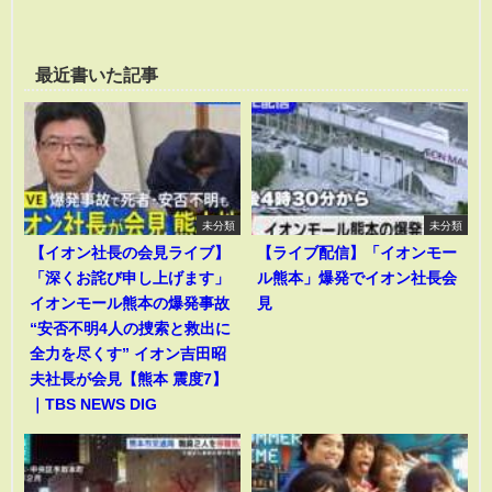
最近書いた記事
未分類
未分類
【イオン社長の会見ライブ】
【ライブ配信】「イオンモー
「深くお詫び申し上げます」
ル熊本」爆発でイオン社長会
イオンモール熊本の爆発事故
見
“安否不明4人の捜索と救出に
全力を尽くす” イオン吉田昭
夫社長が会見【熊本 震度7】
｜TBS NEWS DIG