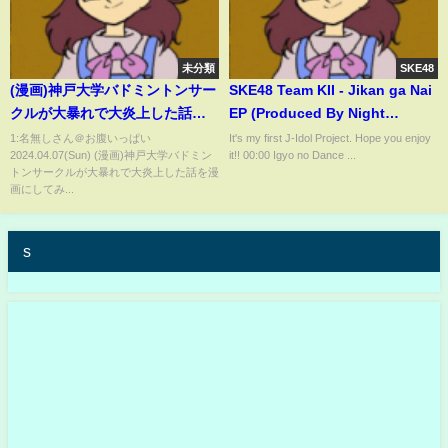
未分類
SKE48
(漫画)神戸大学バドミントンサー
SKE48 Team KII - Jikan ga Nai
クルが大暴れで大炎上した話を
EP (Produced By Night
漫画にしてみた(マンガで分かる)
Tempo)
1:名無しさん＠お腹いっぱい
It's my first J-Idol Project. Hope you enjoy
2024.04.07(Sun) (漫画)神戸大学バドミン
it!! 00:00 Igyo no Dance ...
トンサークルが大暴れで大炎上した話を漫
画にしてみ...
s