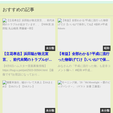
おすすめの記事
未分類
昭和
【立花孝志】浜田聡が敗北宣
【有益】全部わかる?平成に流行
言、、前代未聞のトラブルが起
った物挙げてけ【いいね?で保存
きています、、【NHK党 浜田聡
してね】#節約 #平成 #shorts
【4月6日ハムスター里親募集情報】
みなさんの「平成に流行った物」も是非コ
https://hug-u.pet/pet2503-00564.html 【薔
メント欄へ！ #昭和 #平成...
丸山穂高 齊藤健一郎】
薇です?お世話になっており...
未分類
未分類