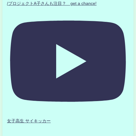
/プロジェクトA子さんも注目？ get a chance!
女子高生 サイキッカー