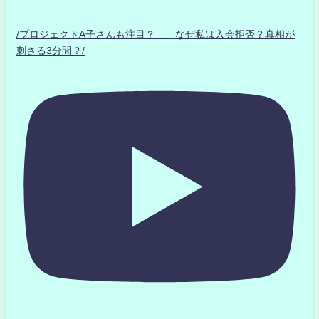
/プロジェクトA子さんも注目？ なぜ私は入会拒否？真相が
刺さる3分間？/