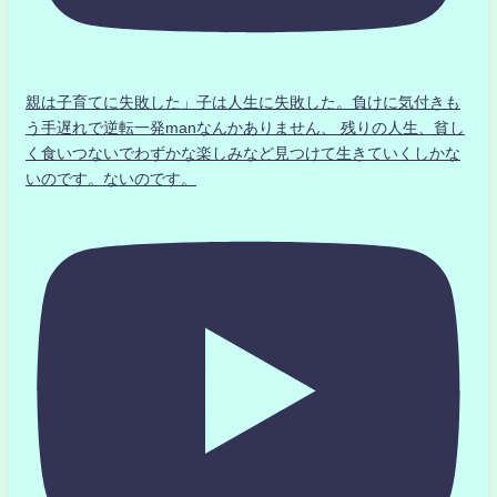
親は子育てに失敗した」子は人生に失敗した。負けに気付きも
う手遅れで逆転一発manなんかありません、 残りの人生、貧し
く食いつないでわずかな楽しみなど見つけて生きていくしかな
いのです。ないのです。