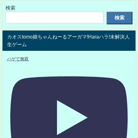
検索
検索
カオスtomo娘ちゃんねーるアーガマ!Haraハラ!未解決人
生ゲーム
ハゲて無双