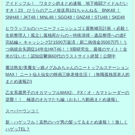
アイドッフル！ ワタクシ的まとめ速報 地下格闘アイドルだい
すき！23 ひうらのアニメ放送局101ちゃんねる BNK48 ！
SNH48！JKT48！MNL48！SGO48！GNZ48！STU48！SKE48
ヒウラッフルのハーニーフィニッシュゴミ屋敷補完計画 ＜必殺！
生前整理人！孤立し孤独死からの～特殊清掃・遺品整理への道F
完結編＞ キャッシング計1500万返済：厨二病借金3500万円！う
つ病統合失調症14年生HKT46！！9期研究生、最後のサイト！全
米が泣いた！認知症鬱病60代のラストサイト絶賛！公開中
魔法熟女/美魔女ッ娘メグみみちゃんのニートッフルステーション
MAX！ ニート仙人仙女の映画三昧老後生活！（無職孤独居老人的
まとめ速報Z)]
乙女系腐男子のオカマッフルMAX2- FX！オ・カマトレーダーの
逆襲！！ 極道のオカマたち編（おもしろ動画まとめ速報）
スーパーウンコ！
新・ハゲッフル！哀愁のハゲ男の髪ってるまとめ速報！！激しく
ハゲっTEL？