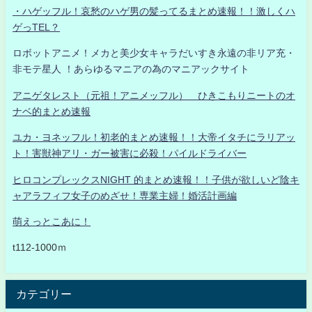
・ハゲッフル！哀愁のハゲ男の髪ってるまとめ速報！！激しくハ
ゲっTEL？
ロボットアニメ！メカと美少女キャラだいすき永遠の非リア充・
非モテ星人 ！あらゆるマニアの為のマニアックサイト
アニゲタレスト（元祖！アニメッフル） ひきこもりニートのオ
ナベ的まとめ速報
ユカ・ヨネッフル！初老的まとめ速報！！大帝イタチにラリアッ
ト！害獣神アリ・ガー被害に必殺！パイルドライバー
ヒロコンプレックスNIGHT 的まとめ速報！！子供が欲しいど陰キ
ャアラフィフ女子のめざせ！専業主婦！婚活計画編
萌えっとこあに！
t112-1000ｍ
カテゴリー