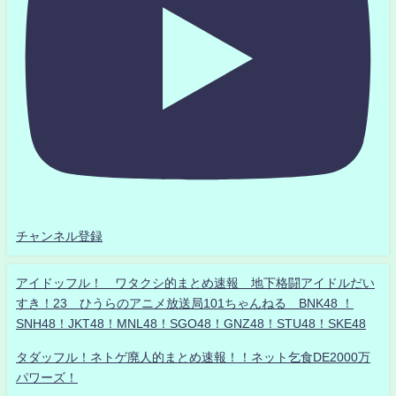
チャンネル登録
アイドッフル！ ワタクシ的まとめ速報 地下格闘アイドルだい
すき！23 ひうらのアニメ放送局101ちゃんねる BNK48 ！
SNH48！JKT48！MNL48！SGO48！GNZ48！STU48！SKE48
タダッフル！ネトゲ廃人的まとめ速報！！ネット乞食DE2000万
パワーズ！