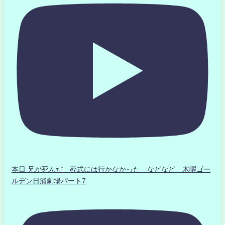
本日 兄が死んだ 葬式には行かなかった などなど 木曜ゴー
ルデン日浦劇場パート7