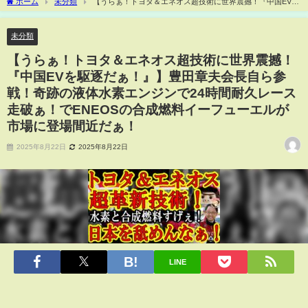
ホーム
未分類
【うらぁ！トヨタ＆エネオス超技術に世界震撼！『中国EVを
駆逐だぁ！』】豊田章夫会長自ら参戦！奇跡の液体水素エンジンで24時間耐久レース
走破ぁ！でENEOSの合成燃料イーフューエルが市場に登場間近だぁ！
未分類
【うらぁ！トヨタ＆エネオス超技術に世界震撼！
『中国EVを駆逐だぁ！』】豊田章夫会長自ら参
戦！奇跡の液体水素エンジンで24時間耐久レース
走破ぁ！でENEOSの合成燃料イーフューエルが
市場に登場間近だぁ！
2025年8月22日
2025年8月22日
LINE