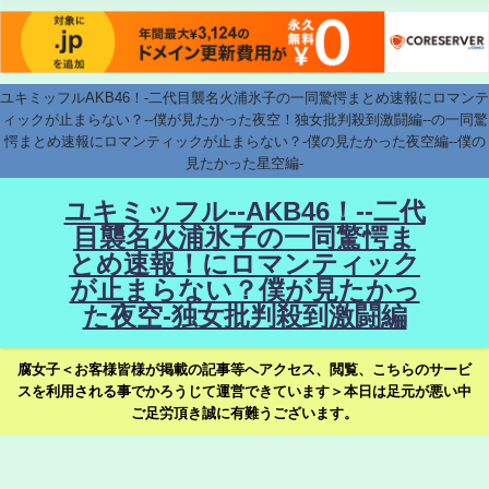
ユキミッフルAKB46！-二代目襲名火浦氷子の一同驚愕まとめ速報にロマンテ
ィックが止まらない？--僕が見たかった夜空！独女批判殺到激闘編--の一同驚
愕まとめ速報にロマンティックが止まらない？-僕の見たかった夜空編--僕の
見たかった星空編-
ユキミッフル--AKB46！--二代
目襲名火浦氷子の一同驚愕ま
とめ速報！にロマンティック
が止まらない？僕が見たかっ
た夜空-独女批判殺到激闘編
腐女子＜お客様皆様が掲載の記事等へアクセス、閲覧、こちらのサービ
スを利用される事でかろうじて運営できています＞本日は足元が悪い中
ご足労頂き誠に有難うございます。