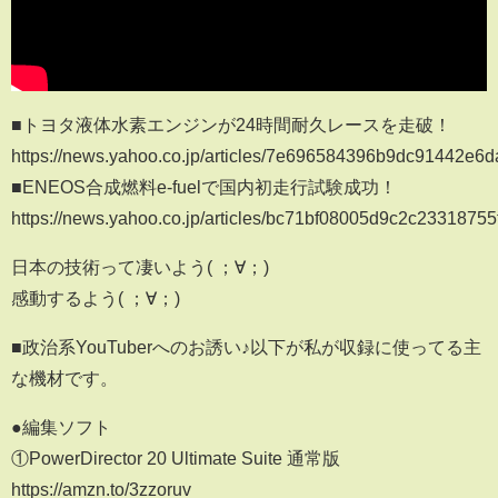
■トヨタ液体水素エンジンが24時間耐久レースを走破！
https://news.yahoo.co.jp/articles/7e696584396b9dc91442e6
■ENEOS合成燃料e-fuelで国内初走行試験成功！
https://news.yahoo.co.jp/articles/bc71bf08005d9c2c2331875
日本の技術って凄いよう( ；∀；)
感動するよう( ；∀；)
■政治系YouTuberへのお誘い♪以下が私が収録に使ってる主
な機材です。
●編集ソフト
①PowerDirector 20 Ultimate Suite 通常版
https://amzn.to/3zzoruv