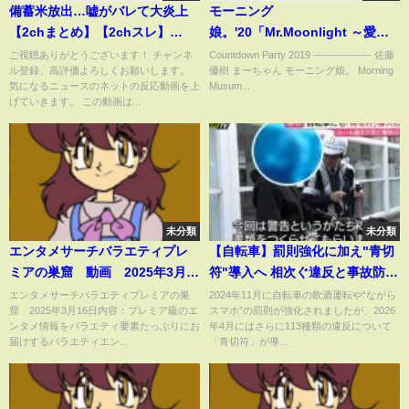
備蓄米放出…嘘がバレて大炎上
モーニング
【2chまとめ】【2chスレ】
娘。'20「Mr.Moonlight ～愛の
【5chスレ】
ビッグバンド～」（ゲスト 女優
ご視聴ありがとうございます！ チャンネ
Countdown Party 2019 ---------------- 佐藤
ル登録、高評価よろしくお願いします。
優樹 まーちゃん モーニング娘。 Morning
工藤遥）
気になるニュースのネットの反応動画を上
Musum...
げていきます。 この動画は...
未分類
未分類
エンタメサーチバラエティプレ
【自転車】罰則強化に加え"青切
ミアの巣窟 動画 2025年3月
符"導入へ 相次ぐ違反と事故防止
16日
のポイントは 静岡 NNNセレ
エンタメサーチバラエティプレミアの巣
2024年11月に自転車の飲酒運転や“ながら
窟 2025年3月16日内容：プレミア級のエ
スマホ”の罰則が強化されましたが、2026
クション
ンタメ情報をバラエティ要素たっぷりにお
年4月にはさらに113種類の違反について
届けするバラエティエン...
「青切符」が導...