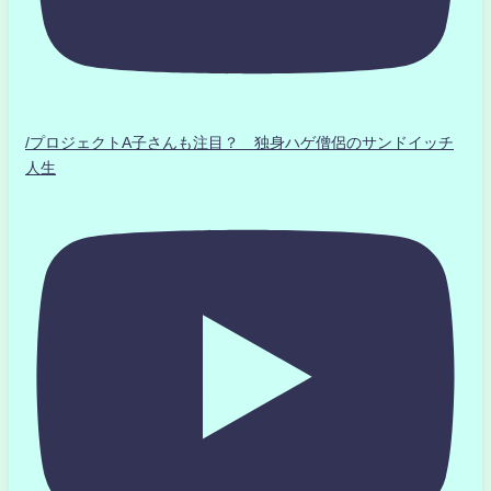
/プロジェクトA子さんも注目？ 独身ハゲ僧侶のサンドイッチ
人生