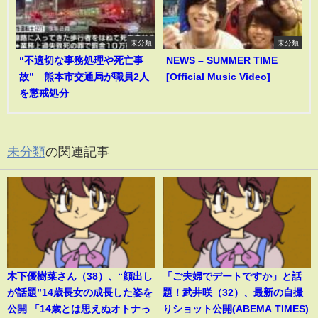
未分類
未分類
“不適切な事務処理や死亡事
NEWS – SUMMER TIME
故” 熊本市交通局が職員2人
[Official Music Video]
を懲戒処分
未分類
の関連記事
木下優樹菜さん（38）、“顔出し
「ご夫婦でデートですか」と話
が話題”14歳長女の成長した姿を
題！武井咲（32）、最新の自撮
公開 「14歳とは思えぬオトナっ
りショット公開(ABEMA TIMES)