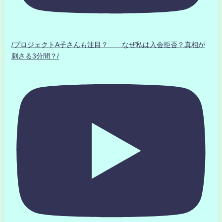
/プロジェクトA子さんも注目？ なぜ私は入会拒否？真相が
刺さる3分間？/