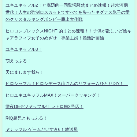
ユキユキッフル2！ど底辺的一同驚愕騒然まとめ速報！超氷河期
世代！人生の強制ロスカットですべてを失ったキグナス氷子の愛
のクリスタルキングボンビー脱出大作戦
ヒロコンプレックスNIGHT 的まとめ速報！！子供が欲しいど陰キ
ャアラフィフ女子のめざせ！専業主婦！婚活計画編
ユキユキッフル3！
萌えっふる！
天にまします我ら！
ヒロシッフル！ヒロシデース山さんのリフォームひとりDIY！！
ヒロユキユキッフルMAX！スーパークッキング！
徹夜DEテツヤッフル!！レトロ館2号店！
剛Q超児ともっふる！
ヤナッフル ゲームだいすき6！放送局