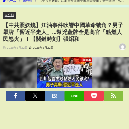
ホーム
未分類
【中共照妖鏡】江油事件吹響中國革命號角？男子舉牌「習近
平走人」...幫兇蓋牌全是高官「點燃人民怒火」！【關鍵時刻】張炤和
未分類
【中共照妖鏡】江油事件吹響中國革命號角？男子
舉牌「習近平走人」...幫兇蓋牌全是高官「點燃人
民怒火」！【關鍵時刻】張炤和
2025年8月22日
2025年8月22日
LINE