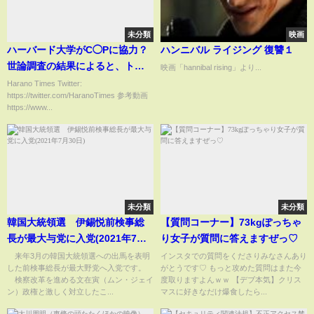
未分類
映画
ハーバード大学がC◯Pに協力？
ハンニバル ライジング 復讐１
世論調査の結果によると、トラ
映画「hannibal rising」より...
ンプ大統領の新政党が最大の政
Harano Times Twitter:
https://twitter.com/HaranoTimes 参考動画
党になる可能性がある、バイデ
https://www...
ンの対中国の政策、前回の動画
の補足説明
未分類
未分類
韓国大統領選 伊錫悦前検事総
【質問コーナー】73kgぽっちゃ
長が最大与党に入党(2021年7月
り女子が質問に答えますぜっ♡
30日)
来年3月の韓国大統領選への出馬を表明
インスタでの質問をくださりみなさんあり
した前検事総長が最大野党へ入党です。
がとうです♡ もっと攻めた質問はまた今
検察改革を進める文在寅（ムン・ジェイ
度取りますよんｗｗ 【デブ本気】クリス
ン）政権と激しく対立したこ...
マスに好きなだけ爆食したら...