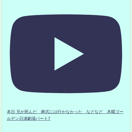
本日 兄が死んだ 葬式には行かなかった などなど 木曜ゴー
ルデン日浦劇場パート7