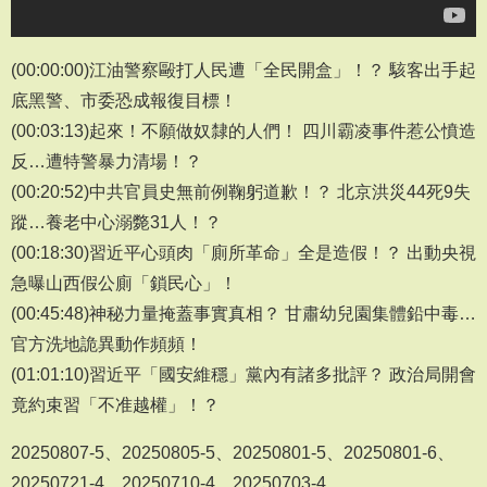
(00:00:00)江油警察毆打人民遭「全民開盒」！？ 駭客出手起
底黑警、市委恐成報復目標！
(00:03:13)起來！不願做奴隸的人們！ 四川霸凌事件惹公憤造
反…遭特警暴力清場！？
(00:20:52)中共官員史無前例鞠躬道歉！？ 北京洪災44死9失
蹤…養老中心溺斃31人！？
(00:18:30)習近平心頭肉「廁所革命」全是造假！？ 出動央視
急曝山西假公廁「鎖民心」！
(00:45:48)神秘力量掩蓋事實真相？ 甘肅幼兒園集體鉛中毒…
官方洗地詭異動作頻頻！
(01:01:10)習近平「國安維穩」黨內有諸多批評？ 政治局開會
竟約束習「不准越權」！？
20250807-5、20250805-5、20250801-5、20250801-6、
20250721-4、20250710-4、20250703-4