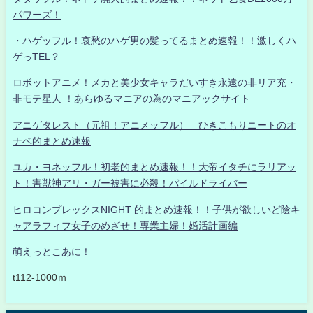
パワーズ！
・ハゲッフル！哀愁のハゲ男の髪ってるまとめ速報！！激しくハ
ゲっTEL？
ロボットアニメ！メカと美少女キャラだいすき永遠の非リア充・
非モテ星人 ！あらゆるマニアの為のマニアックサイト
アニゲタレスト（元祖！アニメッフル） ひきこもりニートのオ
ナベ的まとめ速報
ユカ・ヨネッフル！初老的まとめ速報！！大帝イタチにラリアッ
ト！害獣神アリ・ガー被害に必殺！パイルドライバー
ヒロコンプレックスNIGHT 的まとめ速報！！子供が欲しいど陰キ
ャアラフィフ女子のめざせ！専業主婦！婚活計画編
萌えっとこあに！
t112-1000ｍ