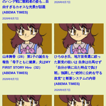
のハンデ戦に観戦者の姿も…自
2026年8月7日
由すぎるカオスな光景が話題
(ABEMA TIMES)
2026年8月7日
山本舞香（28） 第1子の誕生を
ひろゆき氏、地方首長選に絞っ
報告「母子ともに健康」夫はMY
た新党の狙いは 自身は出馬せず
FIRST STORY Hiro（32）
「自分が表に出た時点で負け
(ABEMA TIMES)
戦」強調した“絶対に公約を守る
政党”と斬新システムの内容
2026年8月7日
(ABEMA TIMES)
2026年8月7日