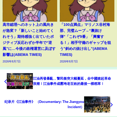
高市総理へのネット上の風向き
「100点満点」マリノス谷村海
が急変？「新しいこと始めてく
那、完璧ムーブ→“裏抜け
れそう」期待感強く出ていたポ
弾”「これぞ9番」「興奮す
ジティブ反応わずか半年で“逆
る！」相手守備のギャップを狙
風”に…今後の政権運営に及ぼす
う”斜めの抜け出し”(ABEMA
影響は(ABEMA TIMES)
TIMES)
2026年8月7日
2026年8月7日
江油再發暴亂，警民衝突大幅蔓延，全中國掀起革命
浪潮！江油事件成壓垮老百姓的最後一棵稻草！
纪录片《江油事件》 （Documentary: The Jiangyou
Incident）