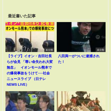
最近書いた記事
未分類
未分類
【ライブ】イオン・吉田社長
八田與一がついに逮捕され
らが会見 「尊い命失われ大変
た！
無念」 イオンモール熊本で
の爆発事故をうけて──社会
ニュースライブ （日テレ
NEWS LIVE）