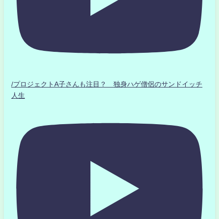
/プロジェクトA子さんも注目？ 独身ハゲ僧侶のサンドイッチ
人生