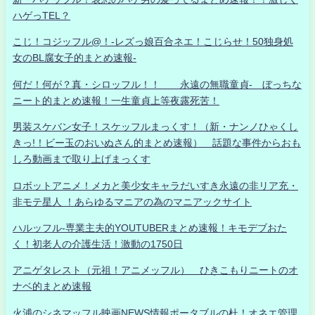
ハゲっTEL？
こじ！コジッフル@！-レズっ娘百合ネエ！こじらせ！50独身処
女のBL腐女子的まとめ速報-
何だ！何が？真・シロッフル！！ 永遠の無職童貞- ぼっちな
ニート的まとめ速報！一生童貞上等夜露死苦！
男装スケバン女子！スケッフルまっくす！（新・ナンノひゃくし
きっ!！ビー玉のおいぬさん的まとめ速報） 話題な事件からおも
しろ動画まで取り上げまっくす
ロボットアニメ！メカと美少女キャラだいすき永遠の非リア充・
非モテ星人 ！あらゆるマニアの為のマニアックサイト
ハルッフル-専業主夫的YOUTUBERまとめ速報！キモデブおた
く！初老人の介護生活！激動の1750日
アニゲタレスト（元祖！アニメッフル） ひきこもりニートのオ
ナベ的まとめ速報
火浦のシネマッフル映画NEWS情報ポータブルの杜！オネエ管理