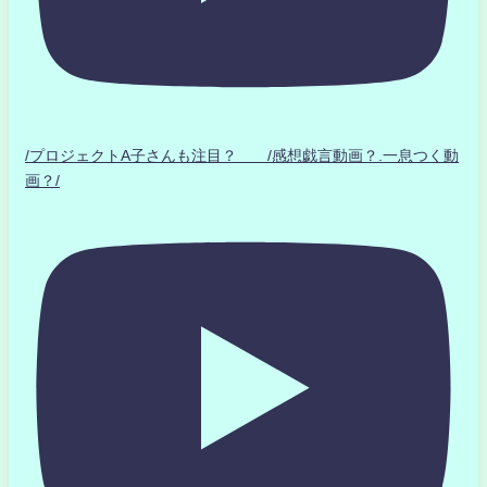
/プロジェクトA子さんも注目？ /感想戯言動画？.一息つく動
画？/