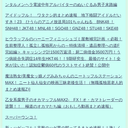
ンタルメンヘラ電波中年アルバイターのぬいぐるみ男子末路編
アイドッフル！ ワタクシ的まとめ速報 地下格闘アイドルだい
すき！23 ひうらのアニメ放送局101ちゃんねる BNK48 ！
SNH48！JKT48！MNL48！SGO48！GNZ48！STU48！SKE48
ヒウラッフルのハーニーフィニッシュゴミ屋敷補完計画 ＜必殺！
生前整理人！孤立し孤独死からの～特殊清掃・遺品整理への道F
完結編＞ キャッシング計1500万返済：厨二病借金3500万円！う
つ病統合失調症14年生HKT46！！9期研究生、最後のサイト！全
米が泣いた！認知症鬱病60代のラストサイト絶賛！公開中
魔法熟女/美魔女ッ娘メグみみちゃんのニートッフルステーション
MAX！ ニート仙人仙女の映画三昧老後生活！（無職孤独居老人的
まとめ速報Z)]
乙女系腐男子のオカマッフルMAX2- FX！オ・カマトレーダーの
逆襲！！ 極道のオカマたち編（おもしろ動画まとめ速報）
スーパーウンコ！
新・ハゲッフル！哀愁のハゲ男の髪ってるまとめ速報！！激しく