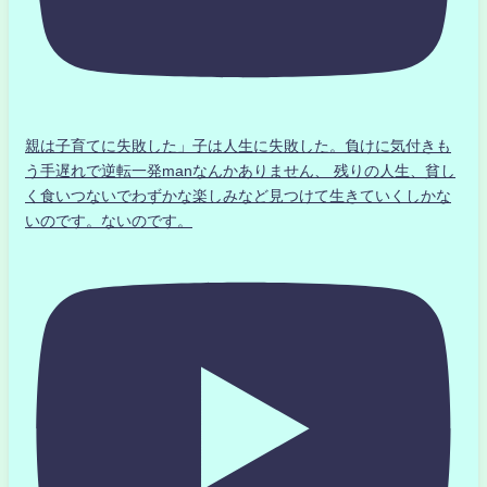
親は子育てに失敗した」子は人生に失敗した。負けに気付きも
う手遅れで逆転一発manなんかありません、 残りの人生、貧し
く食いつないでわずかな楽しみなど見つけて生きていくしかな
いのです。ないのです。