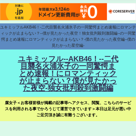
ユキミッフルAKB46！-二代目襲名火浦氷子の一同驚愕まとめ速報にロマンテ
ィックが止まらない？--僕が見たかった夜空！独女批判殺到激闘編--の一同驚
愕まとめ速報にロマンティックが止まらない？-僕の見たかった夜空編--僕の
見たかった星空編-
ユキミッフル--AKB46！--二代
目襲名火浦氷子の一同驚愕ま
とめ速報！にロマンティック
が止まらない？僕が見たかっ
た夜空-独女批判殺到激闘編
腐女子＜お客様皆様が掲載の記事等へアクセス、閲覧、こちらのサービ
スを利用される事でかろうじて運営できています＞本日は足元が悪い中
ご足労頂き誠に有難うございます。