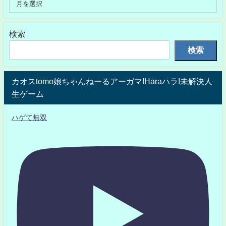
検索
検索
カオスtomo娘ちゃんねーるアーガマ!Haraハラ!未解決人
生ゲーム
ハゲて無双