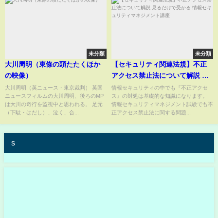
未分類
未分類
大川周明（東條の頭たたくほか
【セキュリティ関連法規】不正
の映像）
アクセス禁止法について解説 見
るだけで受かる 情報セキュリテ
大川周明（英ニュース・東京裁判） 英国
情報セキュリティの中でも『不正アクセ
ニュースフィルムの大川周明、後ろのMP
ス』の対処は基礎的な知識になります。
ィマネジメント講座
は大川の奇行を監視中と思われる。 足元
情報セキュリティマネジメント試験でも不
（下駄・はだし）、泣く、合...
正アクセス禁止法に関する問題...
s