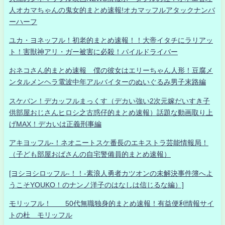
人オカマちゃんの鬼女的まとめ速報!オカマッフルアタックナンバ
ーハーフ
ユカ・ヨネッフル！初老的まとめ速報！！大帝イタチにラリアッ
ト！害獣神アリ・ガー被害に必殺！パイルドライバー
おネコさん的まとめ速報 僕の彼女はエリーちゃん人形！豆腐メ
ンタルメンヘラ電波中年アルバイターのぬいぐるみ男子末路編
スケバン！デカッフルまっくす（デカい強い2次元嫁だいすき子
供部屋おじさんヒロシ之古惑仔的まとめ速報）話題な動画取り上
げMAX！デカいは正義刑事編
アキヨッフル-！ネオニートスケ番長のエキストラ芸能情報局！
（子ども部屋おばさんの自宅警備員的まとめ速報）
[ヨシヨシロッフル-！！-素浪人勇者カツオンの未解決事件簿へよ
うこそYOUKO！のナンノ洋子のはなしは信じるな編）]
モリッフル！ 50代無職独身的まとめ速報！有益便利情報サイ
トの杜 モリッフル