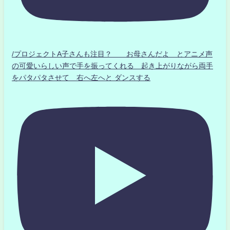
/プロジェクトA子さんも注目？ お母さんだよ とアニメ声
の可愛いらしい声で手を振ってくれる 起き上がりながら両手
をパタパタさせて 右へ左へと ダンスする