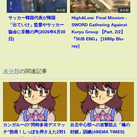
未分類
未分類
サッカー韓国代表が帰国
High&Low: Final Mission -
「出ていけ」監督やサッカー
SWORD Gathering Against
協会に非難の声(2026年6月30
Kuryu Group 【Part. 2/2】
日)
『SUB ENG』 [1080p Blu-
ray]
未分類
の関連記事
カンガルーの“同時多発デスマッ
台北中心部への攻撃阻止「橋の
チ”勃発！しっぽを押さえた2対1
封鎖」訓練(ABEMA TIMES)