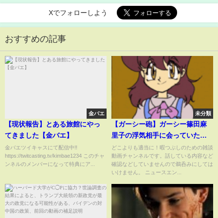
Xでフォローしよう
おすすめの記事
金バエ
未分類
【現状報告】とある旅館にやっ
【ガーシー砲】ガーシー篠田麻
てきました【金バエ】
里子の浮気相手に会っていた！
篠田麻里子が一転、浮気を完全
金バエツイキャスにて配信中!!
どこよりも適当に！暇つぶしのための雑談
https://twitcasting.tv/kimbae1234 このチャ
動画チャンネルです。話している内容など
否定し始めるも証拠は毎日出て
ンネルのメンバーになって特典にア...
確認などしていませんので鵜呑みにしては
くるw 全てが終わる証拠が存在
いけません。 ニュースエン...
する模様 令和トラベル篠塚さ
ん出てこやっ！ (TTMつよし