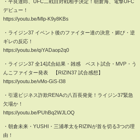
・平良達郎、UFC二戦目対戦相手決定！朝倉海、電撃UFC
デビュー！
https://youtu.be/MIp-K9y8KBs
・ライジン37 イベント後のファイター達の決意・媚び・逆
ギレの反応！
https://youtu.be/qiYADaop2q0
・ライジン37 全14試合結果・雑感 ベスト試合・MVP・う
んこファイター発表 【RIZIN37 試合感想】
https://youtu.be/vMo-GiS-I38
・引退ビジネス詐欺RENAの八百長発覚！ライジン37緊急
欠場か！
https://youtu.be/PUhBq2WJLOQ
・朝倉未来・YUSHI・三浦孝太をRIZINが首を切る3つの理
由！