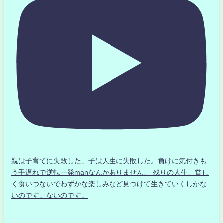
親は子育てに失敗した」子は人生に失敗した。負けに気付きも
う手遅れで逆転一発manなんかありません、 残りの人生、貧し
く食いつないでわずかな楽しみなど見つけて生きていくしかな
いのです。ないのです。