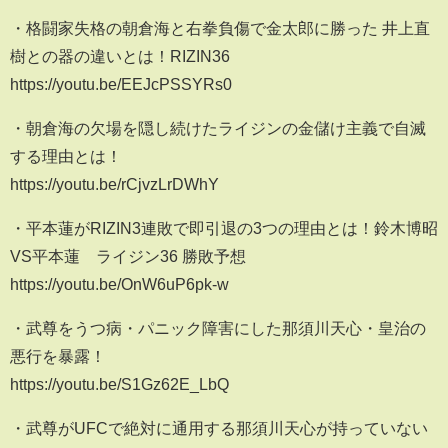
・格闘家失格の朝倉海と右拳負傷で金太郎に勝った 井上直
樹との器の違いとは！RIZIN36
https://youtu.be/EEJcPSSYRs0
・朝倉海の欠場を隠し続けたライジンの金儲け主義で自滅
する理由とは！
https://youtu.be/rCjvzLrDWhY
・平本蓮がRIZIN3連敗で即引退の3つの理由とは！鈴木博昭
VS平本蓮 ライジン36 勝敗予想
https://youtu.be/OnW6uP6pk-w
・武尊をうつ病・パニック障害にした那須川天心・皇治の
悪行を暴露！
https://youtu.be/S1Gz62E_LbQ
・武尊がUFCで絶対に通用する那須川天心が持っていない