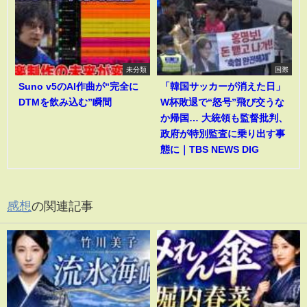
未分類
国際
Suno v5のAI作曲が“完全に
「韓国サッカーが消えた日」
DTMを飲み込む”瞬間
W杯敗退で“怒号”飛び交うな
か帰国… 大統領も監督批判、
政府が特別監査に乗り出す事
態に｜TBS NEWS DIG
感想
の関連記事