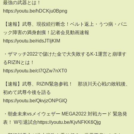
最強の武器とは！
https://youtu.be/hDCKju0Bpng
【速報】武尊、現役続行断念！ベルト返上・うつ病・パニ
ック障害の満身創痍！記者会見動画速報
https://youtu.be/ridsJTIjKlM
・ザマッチ2022で儲けた金で大失敗するK-1運営と崩壊す
るRIZINとは！
https://youtu.be/cI7QZw7nXT0
【速報】武尊、RIZIN緊急参戦！ 那須川天心戦の敗戦後、
初めて武尊今後を語る
https://youtu.be/QkvjzONPGIQ
・朝倉未来vsメイウェザー MEGA2022 対戦カード 緊急発
表！ W引退試合https://youtu.be/KjvNFKK6Qjg