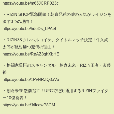
https://youtu.be/m65JCRP023c
・RIZIN SHOP緊急閉鎖！朝倉兄弟の嘘の人気がライジンを
潰す3つの理由！
https://youtu.be/hdoDs_LPAeI
・RIZIN38 クレベルコイケ、タイトルマッチ決定！牛久絢
太郎が絶対勝つ驚愕の理由！
https://youtu.be/RpAZ8ghXbHE
・格闘家驚愕のスキャンダル 朝倉未来・RIZIN王者・斎藤
裕
https://youtu.be/1PvNRZQ3aVo
・朝倉未来 敵前逃亡！UFCで絶対通用するRIZINファイタ
ー10傑発表！
https://youtu.be/JrIlcewP8CM