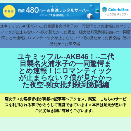
ユキミッフルAKB46！-二代目襲名火浦氷子の一同驚愕まとめ速報にロマンテ
ィックが止まらない？--僕が見たかった夜空！独女批判殺到激闘編--の一同驚
愕まとめ速報にロマンティックが止まらない？-僕の見たかった夜空編--僕の
見たかった星空編-
ユキミッフル--AKB46！--二代
目襲名火浦氷子の一同驚愕ま
とめ速報！にロマンティック
が止まらない？僕が見たかっ
た夜空-独女批判殺到激闘編
腐女子＜お客様皆様が掲載の記事等へアクセス、閲覧、こちらのサービ
スを利用される事でかろうじて運営できています＞本日は足元が悪い中
ご足労頂き誠に有難うございます。