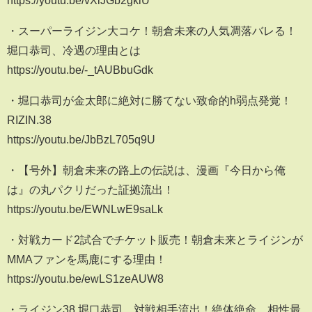
・スーパーライジン大コケ！朝倉未来の人気凋落バレる！
堀口恭司、冷遇の理由とは
https://youtu.be/-_tAUBbuGdk
・堀口恭司が金太郎に絶対に勝てない致命的h弱点発覚！
RIZIN.38
https://youtu.be/JbBzL705q9U
・【号外】朝倉未来の路上の伝説は、漫画『今日から俺
は』の丸パクリだった証拠流出！
https://youtu.be/EWNLwE9saLk
・対戦カード2試合でチケット販売！朝倉未来とライジンが
MMAファンを馬鹿にする理由！
https://youtu.be/ewLS1zeAUW8
・ライジン38 堀口恭司、対戦相手流出！絶体絶命、相性最