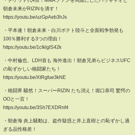
朝倉未来がRIZINを潰す！
https://youtu.be/uzGpAeb3hJs
・平本連！朝倉未来・白川ポテト陸斗と全面戦争勃発も
100％勝利する3つの理由！
https://youtu.be/1cIklgIS42k
・中村倫也、LDH首も 海外進出！朝倉兄弟らビジネスUFC
の恥ずかしい格闘家たち！
https://youtu.be/XtRgfue3kNE
・格闘界 騒然！スーパーRIZIN たち消え！堀口恭司 驚愕の
OOと一言！
https://youtu.be/3Sh7EXDRnf4
・朝倉海 炎上騒動は、盗作疑惑と井上直樹との恥ずかし過
ぎる品性格差！