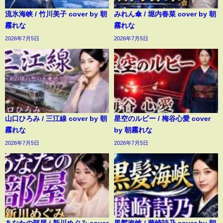
流氷海峡 / 竹川美子 cover by 朝
みれん傘 / 堀内春菜 cover by 朝
霧れな
霧れな
2026年7月5日
2026年7月5日
山口ひろみ / 三江線 cover by 朝
星空のルビー / 梅谷心愛 cover
霧れな
by 朝霧れな
2026年7月5日
2026年7月5日