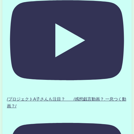
/プロジェクトA子さんも注目？ /感想戯言動画？.一息つく動
画？/