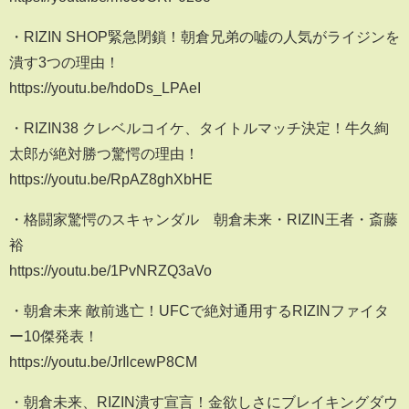
・RIZIN SHOP緊急閉鎖！朝倉兄弟の嘘の人気がライジンを
潰す3つの理由！
https://youtu.be/hdoDs_LPAeI
・RIZIN38 クレベルコイケ、タイトルマッチ決定！牛久絢
太郎が絶対勝つ驚愕の理由！
https://youtu.be/RpAZ8ghXbHE
・格闘家驚愕のスキャンダル 朝倉未来・RIZIN王者・斎藤
裕
https://youtu.be/1PvNRZQ3aVo
・朝倉未来 敵前逃亡！UFCで絶対通用するRIZINファイタ
ー10傑発表！
https://youtu.be/JrIlcewP8CM
・朝倉未来、RIZIN潰す宣言！金欲しさにブレイキングダウ