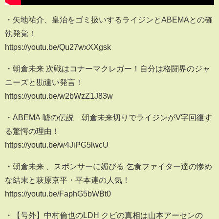
・矢地祐介、皇治をゴミ扱いするライジンとABEMAとの確
執発覚！
https://youtu.be/Qu27wxXXgsk
・朝倉未来 次戦はコナーマクレガー！自分は格闘界のジャ
ニーズと勘違い発言！
https://youtu.be/w2bWzZ1J83w
・ABEMA 嘘の伝説 朝倉未来切りでライジンがV字回復す
る驚愕の理由！
https://youtu.be/w4JiPG5lwcU
・朝倉未来 、スポンサーに媚びる 乞食ファイター達の惨め
な結末と萩原京平・平本連の人気！
https://youtu.be/FaphG5bWBt0
・【号外】中村倫也のLDH クビの真相は山本アーセンの