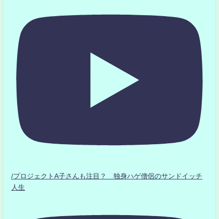
/プロジェクトA子さんも注目？ 独身ハゲ僧侶のサンドイッチ
人生