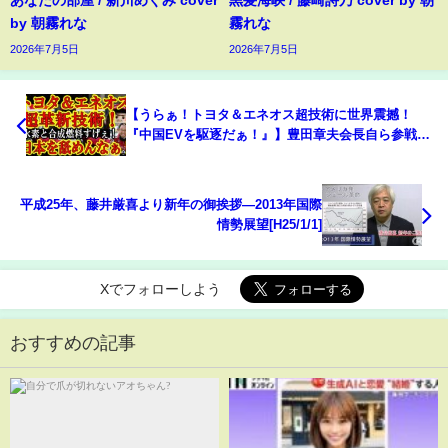
あなたの部屋 / 新川めぐみ cover
黒髪海峡 / 藤崎詩乃 cover by 朝
by 朝霧れな
霧れな
2026年7月5日
2026年7月5日
【うらぁ！トヨタ＆エネオス超技術に世界震撼！
『中国EVを駆逐だぁ！』】豊田章夫会長自ら参戦！
奇跡の液体水素エンジンで24時間耐久レース走破
ぁ！でENEOSの合成燃料イーフューエルが市場に登
場間近だぁ！
平成25年、藤井厳喜より新年の御挨拶―2013年国際
情勢展望[H25/1/1]
Xでフォローしよう
おすすめの記事