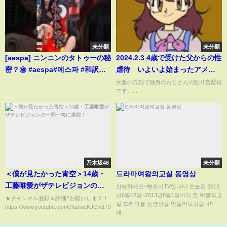
未分類
未分類
[aespa] ニンニンのタトゥーの秘
2024.2.3 4歳で受けた父からの性
密？㊙️ #aespa#에스파 #和訳動
虐待 いよいよ始まったアメリ
画 #shorts
カ大統領選挙
...
大阪の孤独で独身のおじさんの独り言配信
です。...
乃木坂46
未分類
＜僕が見たかった青空＞14歳・
드라마여왕의교실 동영상
工藤唯愛がザテレビジョンの一
안녕하세요~빵순이TV입니다 오늘은 2013
년6월12일~2013년8월1일까지 한 여왕의교
問一答に挑戦！
★チャンネル登録＆評価?お願いします！
실 드라마를 동영상을 만들어보았습니다
https://www.youtube.com/channel/UCnittT9IvOYhrIgps...
재...