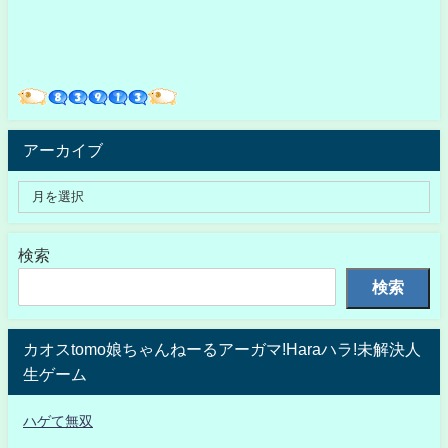
アーカイブ
検索
検索
カオスtomo娘ちゃんねーるアーガマ!Haraハラ!未解決人
生ゲーム
ハゲて無双