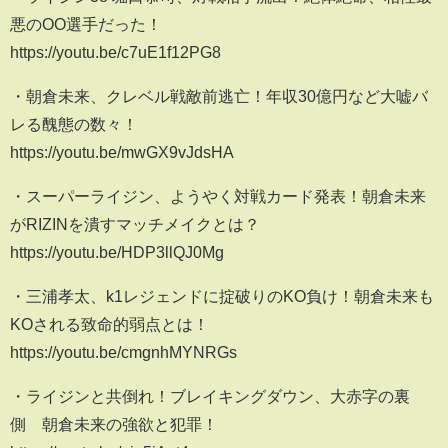
悪のOO選手だった！
https://youtu.be/c7uE1f12PG8
・朝倉未来、クレベル戦敵前逃亡！年収30億円など大嘘バ
レる醜態の数々！
https://youtu.be/mwGX9vJdsHA
・スーパーライジン、ようやく対戦カード発表！朝倉未来
がRIZINを潰すマッチメイクとは？
https://youtu.be/HDP3llQJ0Mg
・三浦孝太、k1レジェンドに掟破りのKO負け！朝倉未来も
KOされる致命的弱点とは！
https://youtu.be/cmgnhMYNRGs
・ライジンと共倒れ！ブレイキングダウン、大赤字の裏
側 朝倉未来の強欲と犯罪！