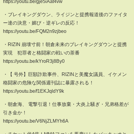
https://youtu.be/gje5iAat4vw
・ブレイキングダウン、ライジンと提携報道後のファイタ
ー達の決意・媚び・逆ギレの反応！
https://youtu.be/FQM2n9zjbeo
・RIZIN 崩壊寸前！朝倉未来のブレイキングダウンと提携
実現 犯罪者と格闘家の戦いの茶番
https://youtu.be/kYroR3j8By0
・【 号外】巨額詐欺事件、RIZINと美魔女議員、イケメン
格闘家の危険な関係週刊誌に暴露される！
https://youtu.be/f1EKJqldY9k
・朝倉海、 電撃引退！仕事放棄・大炎上騒ぎ・兄弟格差が
引き金か！
https://youtu.be/V6NjZLMYh6A
・チケット代4倍！MMAファンを馬鹿にしたパッキャオと