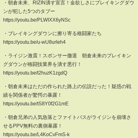
・朝倉未来、RIZIN潰す宣言！金欲しさにブレイキングダウ
ンが犯した5つのタブー
https://youtu.be/PLWIXX6yNSc
・ブレイキングダウンに擦り寄る格闘家たち
https://youtu.be/u-wU8urIeh4
・ライジン激震！スポンサー撤退 朝倉未来のブレイキン
グダウンが格闘技業界を潰す悪行！
https://youtu.be/t2huzK1zgdQ
・朝倉未来はただの作られた路上の伝説だった！疑惑の戦
績を関係者が驚愕の暴露！
https://youtu.be/tS8Y0f2G1mE
・朝倉兄弟の人気急落とファイトパスがライジンを崩壊さ
せるPPV無料の裏側暴露！
https://youtu.be/L4KoCvFmS-k