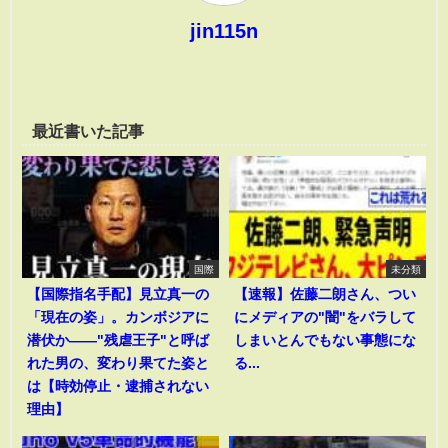
jin115n
最近書いた記事
国際
未分類
【国際指名手配】見立真一の
【速報】佐藤二朗さん、つい
「現在の姿」。カンボジアに
にメディアの"闇"をバラして
潜伏か――"残虐王子"と呼ば
しまいとんでもない事態にな
れた男の、変わり果てた姿と
る...
は【時効停止・逮捕されない
理由】