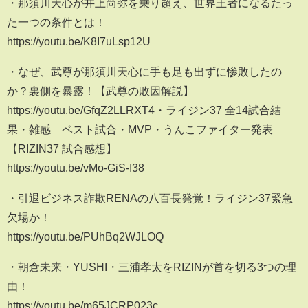
・那須川天心が井上尚弥を乗り超え、世界王者になるたっ
た一つの条件とは！
https://youtu.be/K8I7uLsp12U
・なぜ、武尊が那須川天心に手も足も出ずに惨敗したの
か？裏側を暴露！【武尊の敗因解説】
https://youtu.be/GfqZ2LLRXT4・ライジン37 全14試合結
果・雑感 ベスト試合・MVP・うんこファイター発表
【RIZIN37 試合感想】
https://youtu.be/vMo-GiS-I38
・引退ビジネス詐欺RENAの八百長発覚！ライジン37緊急
欠場か！
https://youtu.be/PUhBq2WJLOQ
・朝倉未来・YUSHI・三浦孝太をRIZINが首を切る3つの理
由！
https://youtu.be/m65JCRP023c