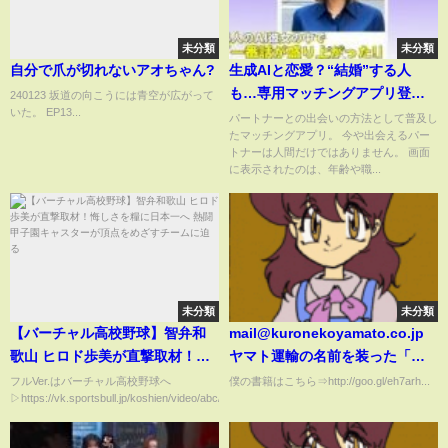
未分類
未分類
自分で爪が切れないアオちゃん?
生成AIと恋愛？“結婚”する人
も…専用マッチングアプリ登
240123 坂道の向こうには青空が広がって
いた。 EP13...
場 専門家は「会話のトレーニ
パートナーとの出会いの方法として普及し
たマッチングアプリ。 今や出会えるパー
ングにはなるが“依存”に注意」
トナーは人間だけではありません。 画面
に表示されたのは、年齢や職...
未分類
未分類
【バーチャル高校野球】智弁和
mail@kuronekoyamato.co.jp
歌山 ヒロド歩美が直撃取材！悔
ヤマト運輸の名前を装った「迷
しさを糧に日本一へ 熱闘甲子園
惑メール」および「なりすまし
フルVer.はバーチャル高校野球へ
僕の書籍はこちら⇒http://goo.gl/eh7arh...
▷https://vk.sportsbull.jp/koshien/video/abc/hirodo_ch...
キャスターが頂点をめざすチー
サイト」にご注意ください
ムに迫る