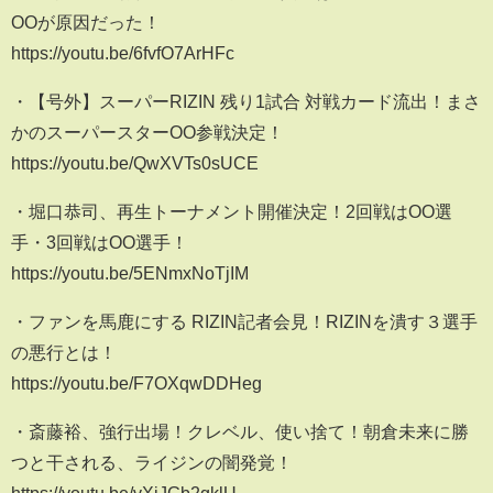
OOが原因だった！
https://youtu.be/6fvfO7ArHFc
・【号外】スーパーRIZIN 残り1試合 対戦カード流出！まさ
かのスーパースターOO参戦決定！
https://youtu.be/QwXVTs0sUCE
・堀口恭司、再生トーナメント開催決定！2回戦はOO選
手・3回戦はOO選手！
https://youtu.be/5ENmxNoTjIM
・ファンを馬鹿にする RIZIN記者会見！RIZINを潰す３選手
の悪行とは！
https://youtu.be/F7OXqwDDHeg
・斎藤裕、強行出場！クレベル、使い捨て！朝倉未来に勝
つと干される、ライジンの闇発覚！
https://youtu.be/vXiJGb2gklU