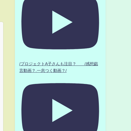
/プロジェクトA子さんも注目？ /感想戯
言動画？.一息つく動画？/