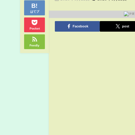
はてブ
Facebook
post
Pocket
Feedly