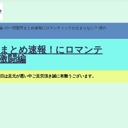
編--の一同驚愕まとめ速報にロマンティックが止まらない？-僕の
驚愕まとめ速報！にロマンテ
激闘編
日は足元が悪い中ご足労頂き誠に有難うございます。