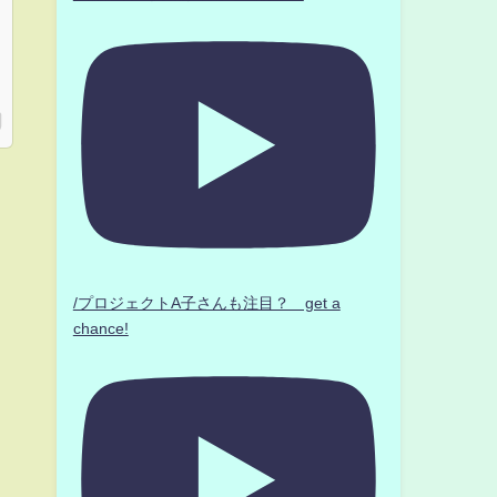
/プロジェクトA子さんも注目？ get a
chance!