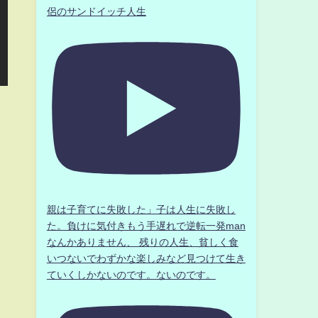
侶のサンドイッチ人生
親は子育てに失敗した」子は人生に失敗し
た。負けに気付きもう手遅れで逆転一発man
なんかありません、 残りの人生、貧しく食
いつないでわずかな楽しみなど見つけて生き
ていくしかないのです。ないのです。