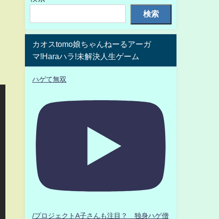
検索
カオスtomo娘ちゃんねーるアーガ
マ!Haraハラ!未解決人生ゲーム
ハゲて無双
/プロジェクトA子さんも注目？ 独身ハゲ僧