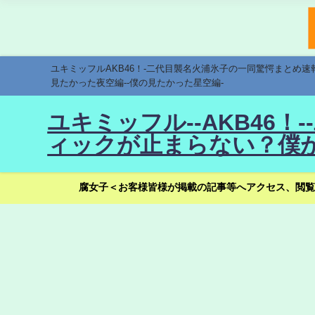
ユキミッフルAKB46！-二代目襲名火浦氷子の一同驚愕まとめ
見たかった夜空編--僕の見たかった星空編-
ユキミッフル--AKB46
ィックが止まらない？僕が
腐女子＜お客様皆様が掲載の記事等へアクセス、閲覧