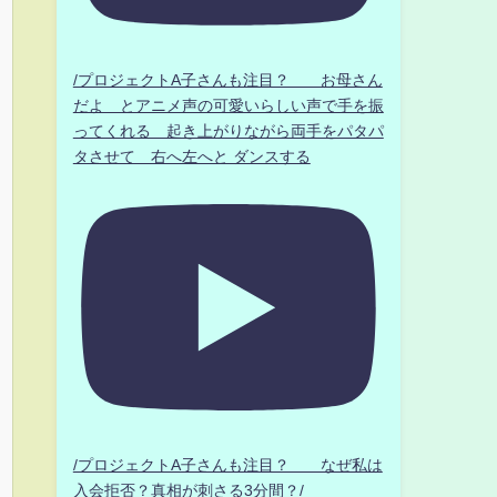
/プロジェクトA子さんも注目？ お母さん
だよ とアニメ声の可愛いらしい声で手を振
ってくれる 起き上がりながら両手をパタパ
タさせて 右へ左へと ダンスする
/プロジェクトA子さんも注目？ なぜ私は
入会拒否？真相が刺さる3分間？/