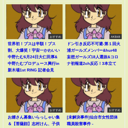
おすすめ
AKB48
世界初！ブスは半額！ブス
ドン引き反応不可避-第１回火
割、大爆笑！宇宙一かわいい
浦ガールズメンバー&hur48
中野たむ6月24日大仁田厚&
妄想ガールズ18人選抜&コロ
中野たむプロデュース興行in
ナ初報道2ch反応！3本立て
新木場1st RING 記者会見
おすすめ
おすすめ
お婿さん募集いらっしゃい集
[未解決事件]仙台市女性団体
＆【菩薩顔】志村けん、子供
職員殺害事件 -