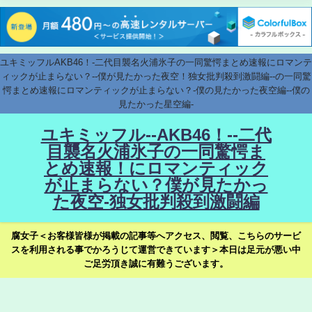
ユキミッフルAKB46！-二代目襲名火浦氷子の一同驚愕まとめ速報にロマンテ
ィックが止まらない？--僕が見たかった夜空！独女批判殺到激闘編--の一同驚
愕まとめ速報にロマンティックが止まらない？-僕の見たかった夜空編--僕の
見たかった星空編-
ユキミッフル--AKB46！--二代
目襲名火浦氷子の一同驚愕ま
とめ速報！にロマンティック
が止まらない？僕が見たかっ
た夜空-独女批判殺到激闘編
腐女子＜お客様皆様が掲載の記事等へアクセス、閲覧、こちらのサービ
スを利用される事でかろうじて運営できています＞本日は足元が悪い中
ご足労頂き誠に有難うございます。