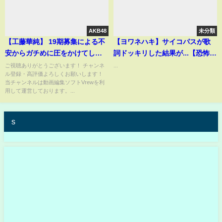
AKB48
未分類
【工藤華純】 19期募集による不
【ヨワネハキ】サイコパスが歌
安からガチめに圧をかけてしま
詞ドッキリした結果が...【恐怖】
う 【AKB48】
#shorts
ご視聴ありがとうございます！ チャンネ
...
ル登録・高評価よろしくお願いします！
当チャンネルは動画編集ソフトVrewを利
用して運営しております。...
s