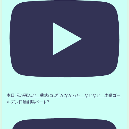
本日 兄が死んだ 葬式には行かなかった などなど 木曜ゴー
ルデン日浦劇場パート7