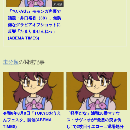
未分類
『ちいかわ』モモンガ声優で
話題・井口裕香（38）、無防
備なグラビアオフショットに
反響「たまりませんねっ」
(ABEMA TIMES)
未分類
の関連記事
令和8年8月8日「TOKYOおうえ
「軽率だな」浦和10番マテウ
んフェスタ」開催(ABEMA
ス・サヴィオが“最悪の突き倒
TIMES)
し”で2枚目イエロー→退場処分