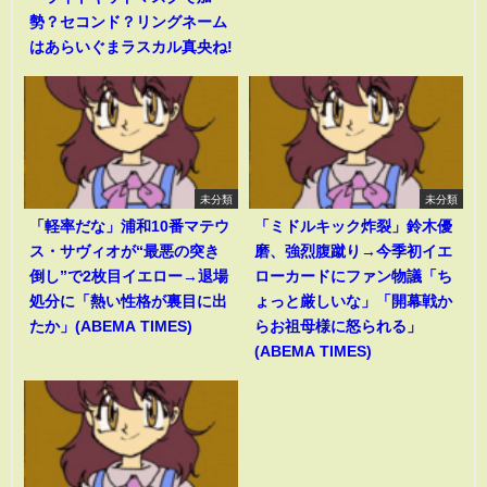
勢？セコンド？リングネーム
はあらいぐまラスカル真央ね!
未分類
未分類
「軽率だな」浦和10番マテウ
「ミドルキック炸裂」鈴木優
ス・サヴィオが“最悪の突き
磨、強烈腹蹴り→今季初イエ
倒し”で2枚目イエロー→退場
ローカードにファン物議「ち
処分に「熱い性格が裏目に出
ょっと厳しいな」「開幕戦か
たか」(ABEMA TIMES)
らお祖母様に怒られる」
(ABEMA TIMES)