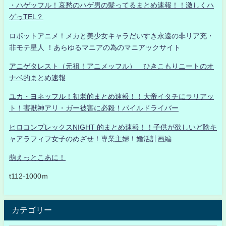
・ハゲッフル！哀愁のハゲ男の髪ってるまとめ速報！！激しくハ
ゲっTEL？
ロボットアニメ！メカと美少女キャラだいすき永遠の非リア充・
非モテ星人 ！あらゆるマニアの為のマニアックサイト
アニゲタレスト（元祖！アニメッフル） ひきこもりニートのオ
ナベ的まとめ速報
ユカ・ヨネッフル！初老的まとめ速報！！大帝イタチにラリアッ
ト！害獣神アリ・ガー被害に必殺！パイルドライバー
ヒロコンプレックスNIGHT 的まとめ速報！！子供が欲しいど陰キ
ャアラフィフ女子のめざせ！専業主婦！婚活計画編
萌えっとこあに！
t112-1000ｍ
カテゴリー