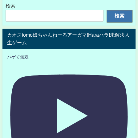
検索
検索
カオスtomo娘ちゃんねーるアーガマ!Haraハラ!未解決人
生ゲーム
ハゲて無双