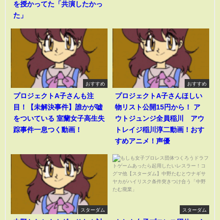
を授かってた「共演したかっ
た」
おすすめ
おすすめ
プロジェクトA子さんも注
プロジェクトA子さんほしい
目！【未解決事件】誰かが嘘
物リスト公開15円から！ ア
をついている 室蘭女子高生失
ウトジュンジ全員稲川 アウ
踪事件一息つく動画！
トレイジ稲川淳二動画！おす
すめアニメ！声優
スターダム
スターダム