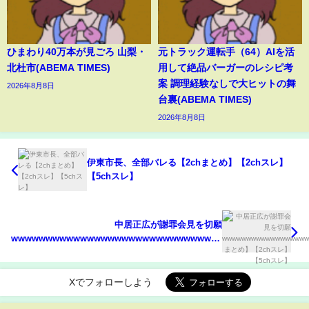
ひまわり40万本が見ごろ 山梨・
元トラック運転手（64）AIを活
北杜市(ABEMA TIMES)
用して絶品バーガーのレシピ考
案 調理経験なしで大ヒットの舞
2026年8月8日
台裏(ABEMA TIMES)
2026年8月8日
伊東市長、全部バレる【2chまとめ】【2chスレ】
【5chスレ】
中居正広が謝罪会見を切願
wwwwwwwwwwwwwwwwwwwwwwwwwwwwwwwwwwwwwwwwwww
まとめ】【2chスレ】【5chスレ】
Xでフォローしよう