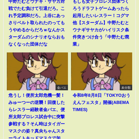
中野たむとウナギ・サヤカ対
もしも女子プロレス団体つく
戦でたむ負けて引退だろ。こ
ろうドラフトゲームあったら
れ予定調和だろ。上谷にあっ
起用したいレスラー！コグマ
さりベルト取られたのっても
他【スターダム】中野たむと
うやめるからだろｗなんかス
ウナギサヤカがハイリスク条
ターダムのシナリオならおも
件突きつけ合う「中野たむ廃
なくなった団体だな
業」
金バエ
未分類
危うし！便所太郎危機一髪！
令和8年8月8日「TOKYOおう
みゅーつーの逆襲！回復した
えんフェスタ」開催(ABEMA
らレスラー経験者金バエ、便
TIMES)
所太郎プロレス試合中に突撃
参戦する？そん時はタイガー
マスクの姿？真央ちゃんスタ
ーライトキッドマスクで加