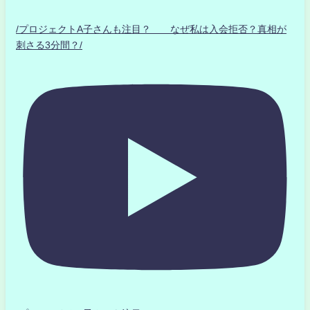
/プロジェクトA子さんも注目？ なぜ私は入会拒否？真相が
刺さる3分間？/