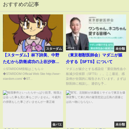
おすすめの記事
スターダム
未分類
【スターダム】林下詩美、中野
（東京都獣医師会）マダニが媒
たむから防衛成功の上谷沙弥！
介する【SFTS】について
『私はドーム女に続いて両国女
☆STARDOM情報はこちら☆
マダニが媒介とする感染症「重症熱性血小
◆STARDOM Official Web Site http://wwr-
板減少症候群（SFTS）」。ここ最近、感
になりました！シンデレラトー
stardom.com/ ◆ST...
染例が全国的に報告されています。まずは
ナメントも2連覇する！』-3.27両
獣医師に相談し、適切な予...
国国技館大会-【STARDOM】
金バエ
未分類