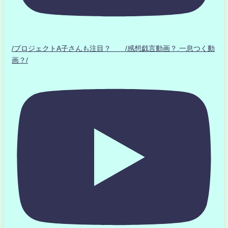
/プロジェクトA子さんも注目？ /感想戯言動画？.一息つく動
画？/