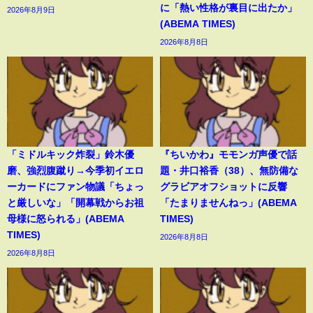
に「熱い性格が裏目に出たか」
2026年8月9日
(ABEMA TIMES)
2026年8月8日
「ミドルキック炸裂」鈴木優
『ちいかわ』モモンガ声優で話
磨、強烈腹蹴り→今季初イエロ
題・井口裕香（38）、無防備な
ーカードにファン物議「ちょっ
グラビアオフショットに反響
と厳しいな」「開幕戦からお祖
「たまりませんねっ」(ABEMA
母様に怒られる」(ABEMA
TIMES)
TIMES)
2026年8月8日
2026年8月8日