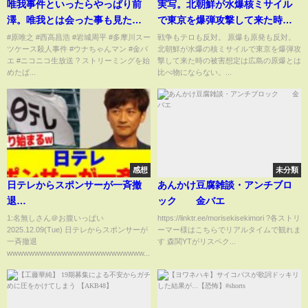
唯我事件といったらやっぱり前
実写。北朝鮮が水爆核ミサイル
澤。唯我とは会った事も見た事
で東京を爆弾攻撃して来た時の
もございません。今裁判の傍聴
被害想定は広島の原爆とは比べ
#原唯之 #西高昌浩 #岩城周平 #多摩川スー
戦争もテロも反対。 原爆も原発も反対。
ツケース殺人事件 #ウナちゃんマン #金バ
北朝鮮が水爆の核ミサイルで東京を爆弾攻
もした事ございませんが一番正
物にならない。
エ #ニコニコ生放送 ?️ ストリーミングを始
撃して来た時の被害想定は広島の原爆とは
確
めたば...
比べ物にならない。...
感想
未分類
日テレからスポンサーが一斉撤
あんかけ豆腐雑談・アンチブロ
退
ック 金バエ
wwwwwwwwwwwwwwwwwwwwwwwwwwwwwwwwwwwwwwww
1:名無しさん＠お腹いっぱい
https://linktr.ee/morisekisekimori ?各ストリ
2025.12.09(Tue) 日テレからスポンサーが
ーマー様はこちらでリアルタイムで観れま
まとめ】【2chスレ】【5chス
一斉撤退
す 森関YTがリスペク...
レ】
wwwwwwwwwwwwwwwwwwwwwwwww...