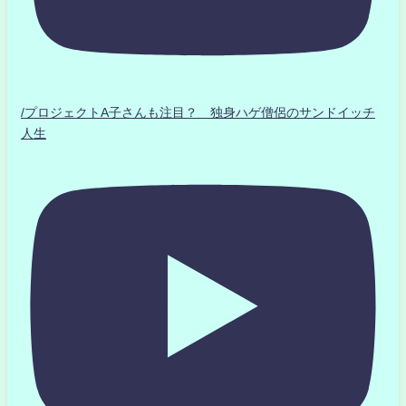
/プロジェクトA子さんも注目？ 独身ハゲ僧侶のサンドイッチ
人生