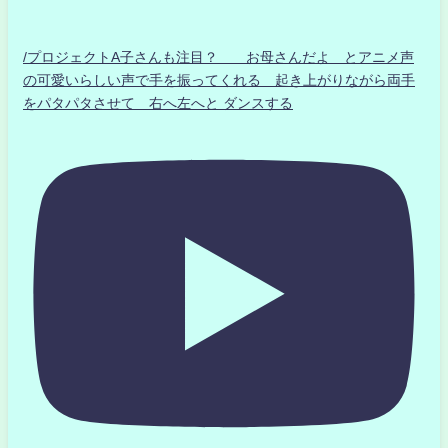
/プロジェクトA子さんも注目？ お母さんだよ とアニメ声
の可愛いらしい声で手を振ってくれる 起き上がりながら両手
をパタパタさせて 右へ左へと ダンスする