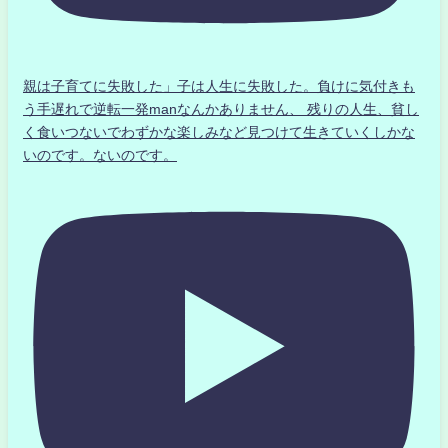
親は子育てに失敗した」子は人生に失敗した。負けに気付きも
う手遅れで逆転一発manなんかありません、 残りの人生、貧し
く食いつないでわずかな楽しみなど見つけて生きていくしかな
いのです。ないのです。