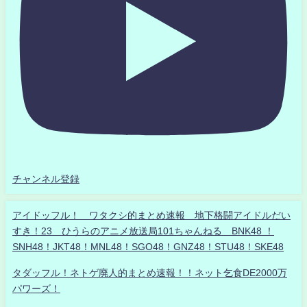
チャンネル登録
アイドッフル！ ワタクシ的まとめ速報 地下格闘アイドルだい
すき！23 ひうらのアニメ放送局101ちゃんねる BNK48 ！
SNH48！JKT48！MNL48！SGO48！GNZ48！STU48！SKE48
タダッフル！ネトゲ廃人的まとめ速報！！ネット乞食DE2000万
パワーズ！