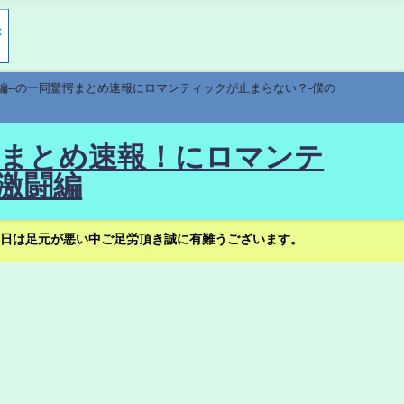
編--の一同驚愕まとめ速報にロマンティックが止まらない？-僕の
驚愕まとめ速報！にロマンテ
激闘編
日は足元が悪い中ご足労頂き誠に有難うございます。