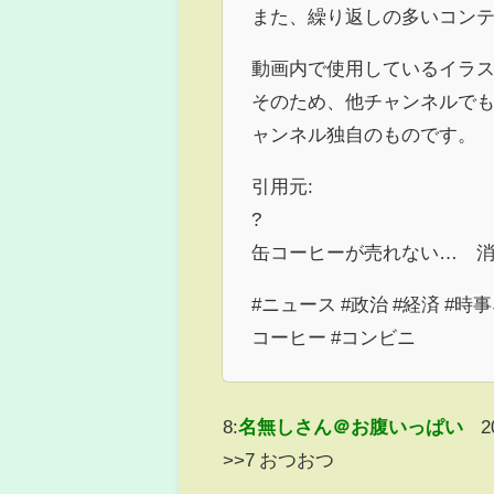
また、繰り返しの多いコン
動画内で使用しているイラス
そのため、他チャンネルで
ャンネル独自のものです。
引用元:
?
缶コーヒーが売れない… 消費量は
#ニュース #政治 #経済 #時事
コーヒー #コンビニ
8:
名無しさん＠お腹いっぱい
2
>>7 おつおつ