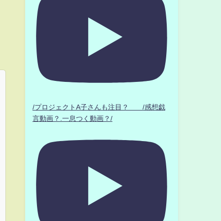
/プロジェクトA子さんも注目？ /感想戯
言動画？.一息つく動画？/