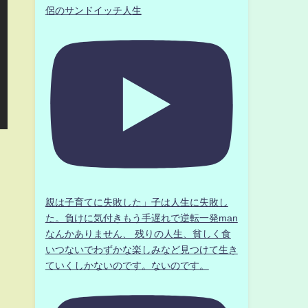
侶のサンドイッチ人生
親は子育てに失敗した」子は人生に失敗し
た。負けに気付きもう手遅れで逆転一発man
なんかありません、 残りの人生、貧しく食
いつないでわずかな楽しみなど見つけて生き
ていくしかないのです。ないのです。