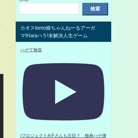
検索
が
カオスtomo娘ちゃんねーるアーガ
マ!Haraハラ!未解決人生ゲーム
ハゲて無双
/プロジェクトA子さんも注目？ 独身ハゲ僧