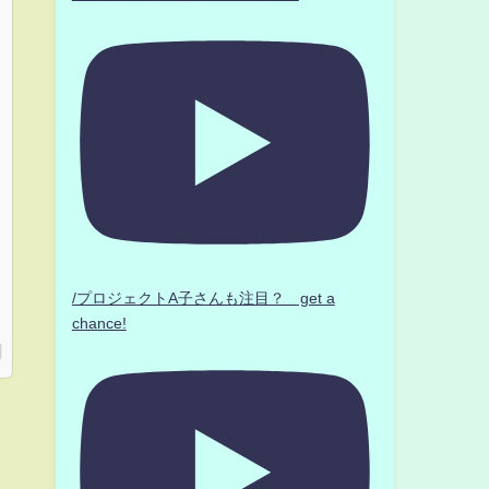
/プロジェクトA子さんも注目？ get a
chance!