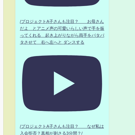
/プロジェクトA子さんも注目？ お母さん
だよ とアニメ声の可愛いらしい声で手を振
ってくれる 起き上がりながら両手をパタパ
タさせて 右へ左へと ダンスする
/プロジェクトA子さんも注目？ なぜ私は
入会拒否？真相が刺さる3分間？/