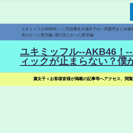
ユキミッフルAKB46！-二代目襲名火浦氷子の一同驚愕まとめ
見たかった夜空編--僕の見たかった星空編-
ユキミッフル--AKB46
ィックが止まらない？僕が
腐女子＜お客様皆様が掲載の記事等へアクセス、閲覧