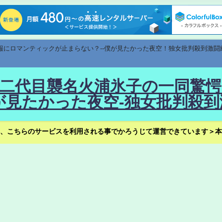
速報にロマンティックが止まらない？--僕が見たかった夜空！独女批判殺到激闘
！--二代目襲名火浦氷子の一同
見たかった夜空-独女批判殺到
、こちらのサービスを利用される事でかろうじて運営できています＞本