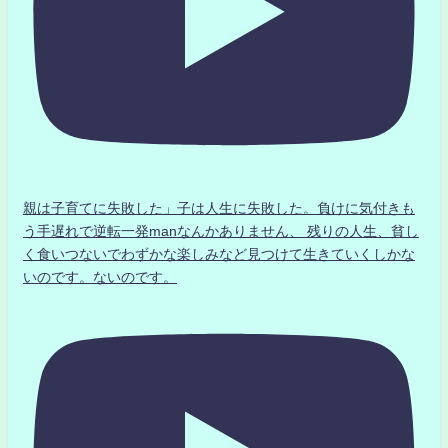
親は子育てに失敗した」子は人生に失敗した。負けに気付きも
う手遅れで逆転一発manなんかありません、 残りの人生、貧し
く食いつないでわずかな楽しみなど見つけて生きていくしかな
いのです。ないのです。