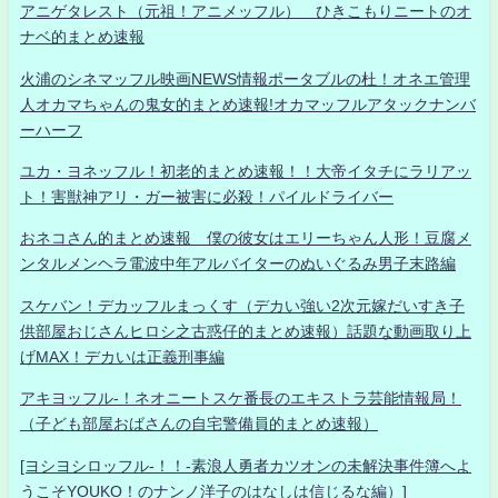
アニゲタレスト（元祖！アニメッフル） ひきこもりニートのオ
ナベ的まとめ速報
火浦のシネマッフル映画NEWS情報ポータブルの杜！オネエ管理
人オカマちゃんの鬼女的まとめ速報!オカマッフルアタックナンバ
ーハーフ
ユカ・ヨネッフル！初老的まとめ速報！！大帝イタチにラリアッ
ト！害獣神アリ・ガー被害に必殺！パイルドライバー
おネコさん的まとめ速報 僕の彼女はエリーちゃん人形！豆腐メ
ンタルメンヘラ電波中年アルバイターのぬいぐるみ男子末路編
スケバン！デカッフルまっくす（デカい強い2次元嫁だいすき子
供部屋おじさんヒロシ之古惑仔的まとめ速報）話題な動画取り上
げMAX！デカいは正義刑事編
アキヨッフル-！ネオニートスケ番長のエキストラ芸能情報局！
（子ども部屋おばさんの自宅警備員的まとめ速報）
[ヨシヨシロッフル-！！-素浪人勇者カツオンの未解決事件簿へよ
うこそYOUKO！のナンノ洋子のはなしは信じるな編）]