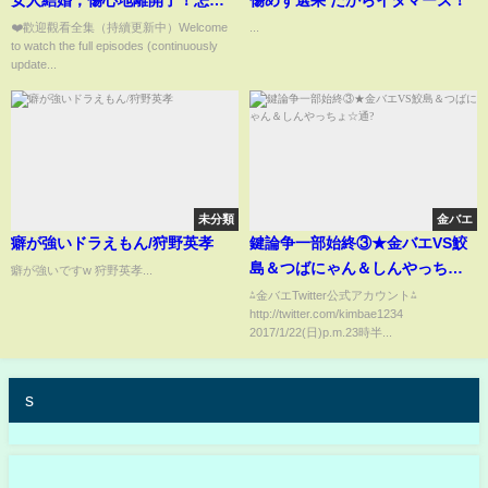
男人竟逃婚來見她！05#中國電視
❤️歡迎觀看全集（持續更新中）Welcome
...
to watch the full episodes (continuously
劇 #任嘉倫 #AllenRen #楊紫
update...
未分類
金バエ
癖が強いドラえもん/狩野英孝
鍵論争一部始終③★金バエVS鮫
島＆つばにゃん＆しんやっちょ
癖が強いですw 狩野英孝...
☆通?
⁂金バエTwitter公式アカウント⁂
http://twitter.com/kimbae1234
2017/1/22(日)p.m.23時半...
s