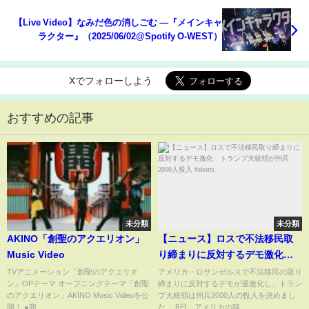
【Live Video】なみだ色の消しごむ ―『メインキャ
ラクター』（2025/06/02@Spotify O-WEST）
Xでフォローしよう
おすすめの記事
未分類
未分類
AKINO「創聖のアクエリオン」
【ニュース】ロスで不法移民取
Music Video
り締まりに反対するデモ激化
トランプ大統領が州兵2000人投
TVアニメーション「創聖のアクエリオ
アメリカ・ロサンゼルスで不法移民の取り
ン」OPテーマ オープニングテーマ「創聖
締まりに反対するデモが過激化し、トラン
入 #shorts
のアクエリオン」AKINO Music Videoを公
プ大統領は州兵2000人の投入を決めまし
開！ ●商...
た。 6日、アメリカの移...