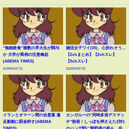
“無銭飲食”複数の早大生が関与
婚活女子ワイ(35)、心折れそう…
か 大学が異例の注意喚起
【2chまとめ】【2chスレ】
(ABEMA TIMES)
【5chスレ】
2026年8月7日
2026年8月7日
イランとオマーン間の合意案 違
カンガルーの“同時多発デスマッ
反船舶に罰金科す(ABEMA
チ”勃発！しっぽを押さえた2対1
TIMES)
のハンデ戦に観戦者の姿も…自