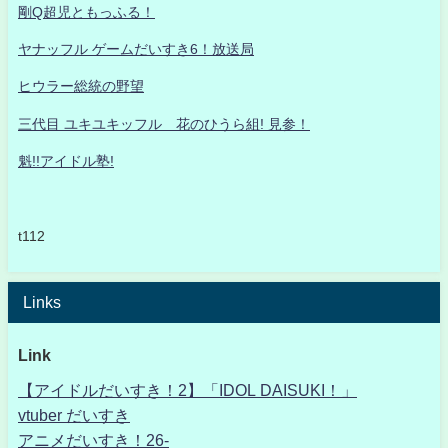
剛Q超児ともっふる！
ヤナッフル ゲームだいすき6！放送局
ヒウラー総統の野望
三代目 ユキユキッフル 花のひうら組! 見参！
魁!!アイドル塾!
t112
Links
Link
【アイドルだいすき！2】「IDOL DAISUKI！」
vtuber だいすき
アニメだいすき！26-