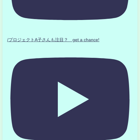
/プロジェクトA子さんも注目？ get a chance!