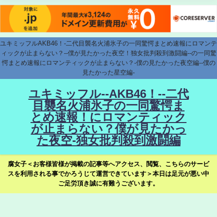
ユキミッフルAKB46！-二代目襲名火浦氷子の一同驚愕まとめ速報にロマンテ
ィックが止まらない？--僕が見たかった夜空！独女批判殺到激闘編--の一同驚
愕まとめ速報にロマンティックが止まらない？-僕の見たかった夜空編--僕の
見たかった星空編-
ユキミッフル--AKB46！--二代
目襲名火浦氷子の一同驚愕ま
とめ速報！にロマンティック
が止まらない？僕が見たかっ
た夜空-独女批判殺到激闘編
腐女子＜お客様皆様が掲載の記事等へアクセス、閲覧、こちらのサービ
スを利用される事でかろうじて運営できています＞本日は足元が悪い中
ご足労頂き誠に有難うございます。