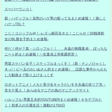
スーパーウンコ！
新・ハゲッフル！哀愁のハゲ男の髪ってるまとめ速報！！激しく
ハゲっTEL？
こじ！コジッフル@！-レズっ娘百合ネエ！こじらせ！50独身処
女のBL腐女子的まとめ速報-
何だ！何が？真・シロッフル！！ 永遠の無職童貞- ぼっちな
ニート的まとめ速報！一生童貞上等夜露死苦！
男装スケバン女子！スケッフルまっくす！（新・ナンノひゃくし
きっ!！ビー玉のおいぬさん的まとめ速報） 話題な事件からおも
しろ動画まで取り上げまっくす
ロボットアニメ！メカと美少女キャラだいすき永遠の非リア充・
非モテ星人 ！あらゆるマニアの為のマニアックサイト
ハルッフル-専業主夫的YOUTUBERまとめ速報！キモデブおた
く！初老人の介護生活！激動の1750日