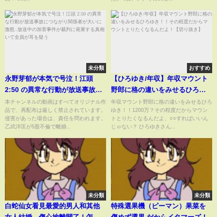
未分類
おすすめ
永野芽郁が本気で号泣！江頭
【ひろゆき/年収】年収マウント
2:50 の異常な行動が放送事故に
野郎に格の違いをみせるひろゆ
つながり関係者が大いに激怒..放
き！！その程度だからマウント
本チャンネルの動画はすべてオリジナル作
年収マウント野郎に格の違いをみせるひろ
品で、再配布は厳しく禁止されています。
ゆき！！1200万？その程度だからマウン
送中の加害事件が裁判に発展す
とりたくなるんだよ！【切り抜
侵害があった場合は、責任を問われます。
トとりたくなるんだよ、○○すればいいん
る真相いて全員が耳を疑う
き】
乙武洋匡が5股不倫で離婚...
じゃない？ ひろゆきさん...
未分類
未分類
白蛇仙女看見最愛的男人和其他
特殊選果機（ピーマン）果菜を
女人結婚，傷心地離開了！怎料
傷めず選果 だからイタマーズ！