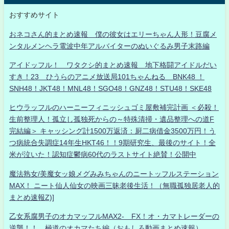
おすすめサイト
おネコさん的まとめ速報 僕の彼女はエリーちゃん人形！豆腐メ
ンタルメンヘラ電波中年アルバイターのぬいぐるみ男子末路編
アイドッフル！ ワタクシ的まとめ速報 地下格闘アイドルだい
すき！23 ひうらのアニメ放送局101ちゃんねる BNK48 ！
SNH48！JKT48！MNL48！SGO48！GNZ48！STU48！SKE48
ヒウラッフルのハーニーフィニッシュゴミ屋敷補完計画 ＜必殺！
生前整理人！孤立し孤独死からの～特殊清掃・遺品整理への道F
完結編＞ キャッシング計1500万返済：厨二病借金3500万円！う
つ病統合失調症14年生HKT46！！9期研究生、最後のサイト！全
米が泣いた！認知症鬱病60代のラストサイト絶賛！公開中
魔法熟女/美魔女ッ娘メグみみちゃんのニートッフルステーション
MAX！ ニート仙人仙女の映画三昧老後生活！（無職孤独居老人的
まとめ速報Z)]
乙女系腐男子のオカマッフルMAX2- FX！オ・カマトレーダーの
逆襲！！ 極道のオカマたち編（おもしろ動画まとめ速報）