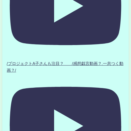
/プロジェクトA子さんも注目？ /感想戯言動画？.一息つく動
画？/