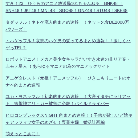
すき！23 ひうらのアニメ放送局101ちゃんねる BNK48 ！
SNH48！JKT48！MNL48！SGO48！GNZ48！STU48！SKE48
タダッフル！ネトゲ廃人的まとめ速報！！ネット乞食DE2000万
パワーズ！
・ハゲッフル！哀愁のハゲ男の髪ってるまとめ速報！！激しくハ
ゲっTEL？
ロボットアニメ！メカと美少女キャラだいすき永遠の非リア充・
非モテ星人 ！あらゆるマニアの為のマニアックサイト
アニゲタレスト（元祖！アニメッフル） ひきこもりニートのオ
ナベ的まとめ速報
ユカ・ヨネッフル！初老的まとめ速報！！大帝イタチにラリアッ
ト！害獣神アリ・ガー被害に必殺！パイルドライバー
ヒロコンプレックスNIGHT 的まとめ速報！！子供が欲しいど陰キ
ャアラフィフ女子のめざせ！専業主婦！婚活計画編
萌えっとこあに！