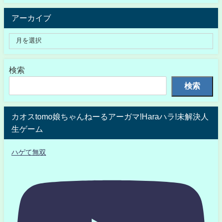
アーカイブ
検索
検索
カオスtomo娘ちゃんねーるアーガマ!Haraハラ!未解決人
生ゲーム
ハゲて無双