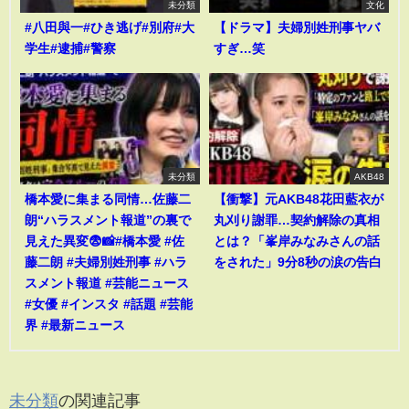
未分類
文化
#八田與一#ひき逃げ#別府#大
【ドラマ】夫婦別姓刑事ヤバ
学生#逮捕#警察
すぎ…笑
未分類
AKB48
橋本愛に集まる同情…佐藤二
【衝撃】元AKB48花田藍衣が
朗“ハラスメント報道”の裏で
丸刈り謝罪…契約解除の真相
見えた異変😨📸#橋本愛 #佐
とは？「峯岸みなみさんの話
藤二朗 #夫婦別姓刑事 #ハラ
をされた」9分8秒の涙の告白
スメント報道 #芸能ニュース
#女優 #インスタ #話題 #芸能
界 #最新ニュース
未分類
の関連記事