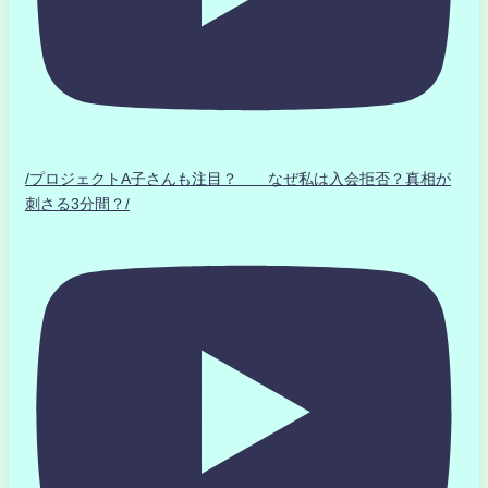
/プロジェクトA子さんも注目？ なぜ私は入会拒否？真相が
刺さる3分間？/