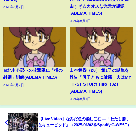
由すぎるカオスな光景が話題
2026年8月7日
(ABEMA TIMES)
2026年8月7日
台北中心部への攻撃阻止「橋の
山本舞香（28） 第1子の誕生を
封鎖」訓練(ABEMA TIMES)
報告「母子ともに健康」夫はMY
FIRST STORY Hiro（32）
2026年8月7日
(ABEMA TIMES)
2026年8月7日
【Live Video】なみだ色の消しごむ ―『わたし勝手
なキューピッド』（2025/06/02@Spotify O-WEST）