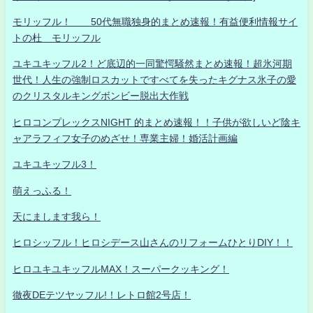
モリッフル！ 50代無職独身的まとめ速報！有益便利情報サイ
トの杜 モリッフル
ユキユキッフル2！ど底辺的一同驚愕騒然まとめ速報！超氷河期
世代！人生の強制ロスカットですべてを失ったキグナス氷子の愛
のクリスタルキングボンビー脱出大作戦
ヒロコンプレックスNIGHT 的まとめ速報！！子供が欲しいど陰キ
ャアラフィフ女子のめざせ！専業主婦！婚活計画編
ユキユキッフル3！
萌えっふる！
天にまします我ら！
ヒロシッフル！ヒロシデース山さんのリフォームひとりDIY！！
ヒロユキユキッフルMAX！スーパークッキング！
徹夜DEテツヤッフル!！レトロ館2号店！