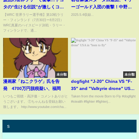
タの“生ける伝説”が激しくコー
ーゴールド入団の衝撃！中野た
スオフ「最も重要なのは無事で
むはこのまま引退してしまうの
【WRC 世界ラリー選手権】第10戦ラリ
2025.5.4収録...
ー・フィンランド（7月30日ー8月2日）
あること」オジエ、強固な安全
か？ロッシー小川の更なる企み
WRC真夏のハイスピード決戦・ラリー・
性に感謝(ABEMA TIMES)
とは？あの伝説の横浜アリーナ
フィンランドで、通...
大会の1週間後のプロレス語り。
未分類
未分類
漫画家「ねこクラゲ」氏を告
dogfight "J-20" China VS "F-
発 4700万円脱税疑い、福岡
35" and "Valkyrie drone" USA
in "born to fly"
いつもご視聴・高評価・コメントありがと
Taken from the movie Born to Fly #dogfight
うございます。 ①ちゃんねる登録お願い
#stealth #fighter #fighterj...
致します。 http://www.youtube.com/cha...
s