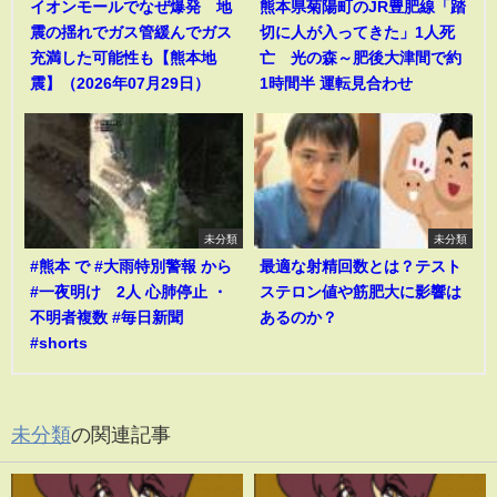
イオンモールでなぜ爆発 地
熊本県菊陽町のJR豊肥線「踏
震の揺れでガス管緩んでガス
切に人が入ってきた」1人死
充満した可能性も【熊本地
亡 光の森～肥後大津間で約
震】（2026年07月29日）
1時間半 運転見合わせ
未分類
未分類
#熊本 で #大雨特別警報 から
最適な射精回数とは？テスト
#一夜明け 2人 心肺停止 ・
ステロン値や筋肥大に影響は
不明者複数 #毎日新聞
あるのか？
#shorts
未分類
の関連記事