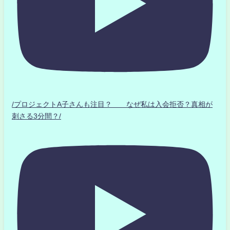
/プロジェクトA子さんも注目？ なぜ私は入会拒否？真相が
刺さる3分間？/