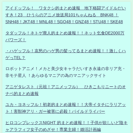
アイドッフル！ ワタクシ的まとめ速報 地下格闘アイドルだい
すき！23 ひうらのアニメ放送局101ちゃんねる BNK48 ！
SNH48！JKT48！MNL48！SGO48！GNZ48！STU48！SKE48
タダッフル！ネトゲ廃人的まとめ速報！！ネット乞食DE2000万
パワーズ！
・ハゲッフル！哀愁のハゲ男の髪ってるまとめ速報！！激しくハ
ゲっTEL？
ロボットアニメ！メカと美少女キャラだいすき永遠の非リア充・
非モテ星人 ！あらゆるマニアの為のマニアックサイト
アニゲタレスト（元祖！アニメッフル） ひきこもりニートのオ
ナベ的まとめ速報
ユカ・ヨネッフル！初老的まとめ速報！！大帝イタチにラリアッ
ト！害獣神アリ・ガー被害に必殺！パイルドライバー
ヒロコンプレックスNIGHT 的まとめ速報！！子供が欲しいど陰キ
ャアラフィフ女子のめざせ！専業主婦！婚活計画編