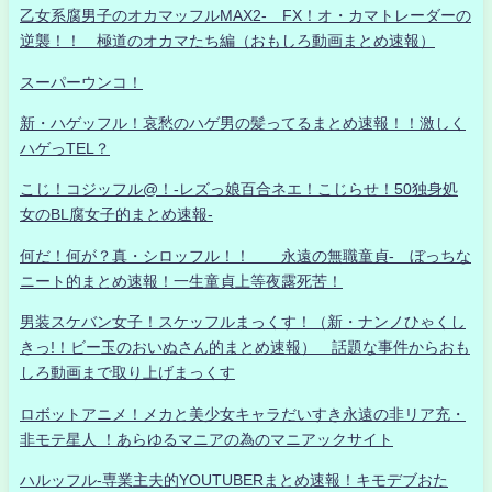
乙女系腐男子のオカマッフルMAX2- FX！オ・カマトレーダーの
逆襲！！ 極道のオカマたち編（おもしろ動画まとめ速報）
スーパーウンコ！
新・ハゲッフル！哀愁のハゲ男の髪ってるまとめ速報！！激しく
ハゲっTEL？
こじ！コジッフル@！-レズっ娘百合ネエ！こじらせ！50独身処
女のBL腐女子的まとめ速報-
何だ！何が？真・シロッフル！！ 永遠の無職童貞- ぼっちな
ニート的まとめ速報！一生童貞上等夜露死苦！
男装スケバン女子！スケッフルまっくす！（新・ナンノひゃくし
きっ!！ビー玉のおいぬさん的まとめ速報） 話題な事件からおも
しろ動画まで取り上げまっくす
ロボットアニメ！メカと美少女キャラだいすき永遠の非リア充・
非モテ星人 ！あらゆるマニアの為のマニアックサイト
ハルッフル-専業主夫的YOUTUBERまとめ速報！キモデブおた