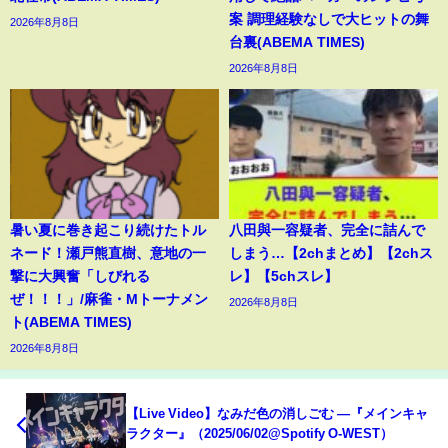
案 調理経験なしで大ヒットの舞
2026年8月8日
台裏(ABEMA TIMES)
2026年8月8日
暑い夏に巻き起こり続けたトル
八田與一容疑者、完全に詰んで
ネード！瀬戸熊直樹、意地の一
しまう…【2chまとめ】【2chス
撃に大興奮「しびれる
レ】【5chスレ】
ぜ！！！」/麻雀・Mトーナメン
2026年8月8日
ト(ABEMA TIMES)
2026年8月8日
【Live Video】なみだ色の消しごむ ―『メインキャ
ラクター』（2025/06/02@Spotify O-WEST）