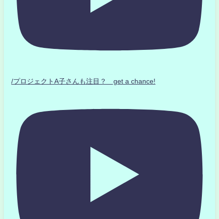
/プロジェクトA子さんも注目？ get a chance!