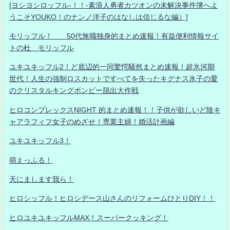
[ヨシヨシロッフル-！！-素浪人勇者カツオンの未解決事件簿へよ
うこそYOUKO！のナンノ洋子のはなしは信じるな編）]
モリッフル！ 50代無職独身的まとめ速報！有益便利情報サイ
トの杜 モリッフル
ユキユキッフル2！ど底辺的一同驚愕騒然まとめ速報！超氷河期
世代！人生の強制ロスカットですべてを失ったキグナス氷子の愛
のクリスタルキングボンビー脱出大作戦
ヒロコンプレックスNIGHT 的まとめ速報！！子供が欲しいど陰キ
ャアラフィフ女子のめざせ！専業主婦！婚活計画編
ユキユキッフル3！
萌えっふる！
天にまします我ら！
ヒロシッフル！ヒロシデース山さんのリフォームひとりDIY！！
ヒロユキユキッフルMAX！スーパークッキング！