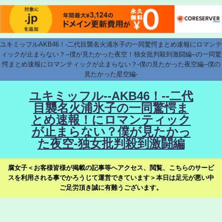
ユキミッフルAKB46！-二代目襲名火浦氷子の一同驚愕まとめ速報にロマンテ
ィックが止まらない？--僕が見たかった夜空！独女批判殺到激闘編--の一同驚
愕まとめ速報にロマンティックが止まらない？-僕の見たかった夜空編--僕の
見たかった星空編-
ユキミッフル--AKB46！--二代
目襲名火浦氷子の一同驚愕ま
とめ速報！にロマンティック
が止まらない？僕が見たかっ
た夜空-独女批判殺到激闘編
腐女子＜お客様皆様が掲載の記事等へアクセス、閲覧、こちらのサービ
スを利用される事でかろうじて運営できています＞本日は足元が悪い中
ご足労頂き誠に有難うございます。