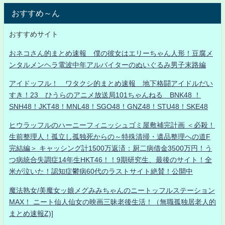
おすすめ～ん
おすすめサイト
おネコさん的まとめ速報 僕の彼女はエリーちゃん人形！豆腐メ
ンタルメンヘラ電波中年アルバイターのぬいぐるみ男子末路編
アイドッフル！ ワタクシ的まとめ速報 地下格闘アイドルだい
すき！23 ひうらのアニメ放送局101ちゃんねる BNK48 ！
SNH48！JKT48！MNL48！SGO48！GNZ48！STU48！SKE48
ヒウラッフルのハーニーフィニッシュゴミ屋敷補完計画 ＜必殺！
生前整理人！孤立し孤独死からの～特殊清掃・遺品整理への道F
完結編＞ キャッシング計1500万返済：厨二病借金3500万円！う
つ病統合失調症14年生HKT46！！9期研究生、最後のサイト！全
米が泣いた！認知症鬱病60代のラストサイト絶賛！公開中
魔法熟女/美魔女ッ娘メグみみちゃんのニートッフルステーション
MAX！ ニート仙人仙女の映画三昧老後生活！（無職孤独居老人的
まとめ速報Z)]