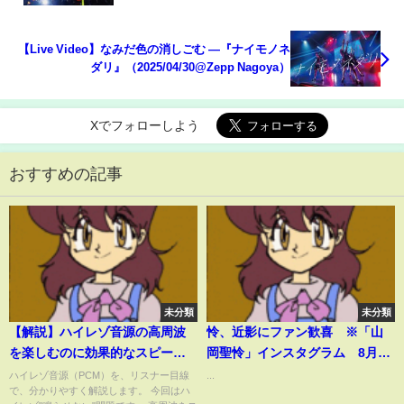
【Live Video】なみだ色の消しごむ ―『ナイモノネ
ダリ』（2025/04/30@Zepp Nagoya）
Xでフォローしよう
おすすめの記事
未分類
未分類
【解説】ハイレゾ音源の高周波
怜、近影にファン歓喜 ※「山
を楽しむのに効果的なスピーカ
岡聖怜」インスタグラム 8月に
ーは？ 〜ハイレゾの楽しみ その
女子プロレス団bhdjjdjdhdjdk
ハイレゾ音源（PCM）を、リスナー目線
...
で、分かりやすく解説します。 今回はハ
３〜 ハイレゾ"鳴らない"問題