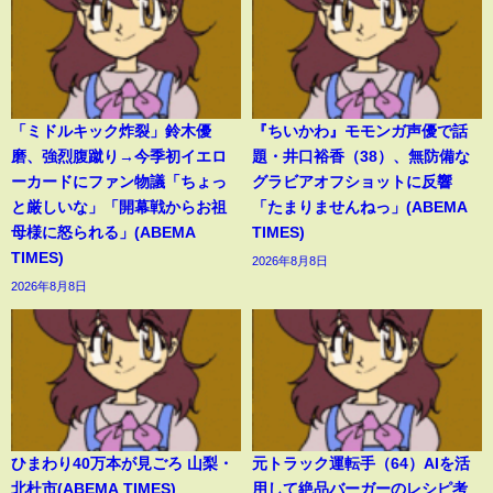
「ミドルキック炸裂」鈴木優
『ちいかわ』モモンガ声優で話
磨、強烈腹蹴り→今季初イエロ
題・井口裕香（38）、無防備な
ーカードにファン物議「ちょっ
グラビアオフショットに反響
と厳しいな」「開幕戦からお祖
「たまりませんねっ」(ABEMA
母様に怒られる」(ABEMA
TIMES)
TIMES)
2026年8月8日
2026年8月8日
ひまわり40万本が見ごろ 山梨・
元トラック運転手（64）AIを活
北杜市(ABEMA TIMES)
用して絶品バーガーのレシピ考