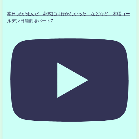
本日 兄が死んだ 葬式には行かなかった などなど 木曜ゴー
ルデン日浦劇場パート7