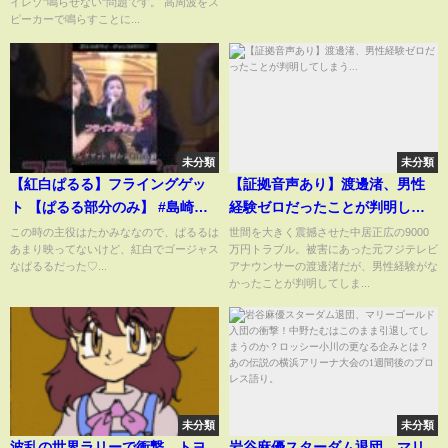
イレゾ"鳴らせない"問題です。 高周波をス
ピーカーで鳴らすことに...
未分類
未分類
【紅白ぱるる】フライングゲッ
【証拠音声あり】渡邊渚、男性
ト 【ぱるる部分のみ】 #島崎遥
経験ゼロだったことが判明して
香 #ぱるる #AKB48 #高橋みなみ
しまう...
この時の主役はたかみななので、ぱるるは
世間を大きく震撼させた中居正広の9000
あまり映ってないけど、紅白でゴージャス
万円トラブル。被害にあった元フジテレビ
#前田敦子 #宮脇咲良 #指原莉乃
なぱるるだった♡...
アナウンサーの渡邊渚だが、男性経験がな
#渡辺麻友 #小嶋陽菜 #Shorts
かったことが判明してしま...
未分類
未分類
波乱の世界ラリーで衝撃…トヨ
岩谷麻優スターダム退団、マリ