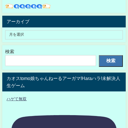
アーカイブ
検索
検索
カオスtomo娘ちゃんねーるアーガマ!Haraハラ!未解決人
生ゲーム
ハゲて無双