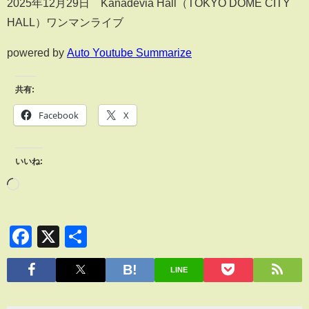
2025年12月29日 Kanadevia Hall（TOKYO DOME CITY
HALL）ワンマンライブ
powered by
Auto Youtube Summarize
共有:
Facebook
X
いいね:
Facebook
X
共
有
LINE