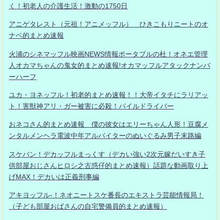
く！初老人の介護生活！激動の1750日
アニゲタレスト（元祖！アニメッフル） ひきこもりニートのオ
ナベ的まとめ速報
火浦のシネマッフル映画NEWS情報ポータブルの杜！オネエ管理
人オカマちゃんの鬼女的まとめ速報!オカマッフルアタックナンバ
ーハーフ
ユカ・ヨネッフル！初老的まとめ速報！！大帝イタチにラリアッ
ト！害獣神アリ・ガー被害に必殺！パイルドライバー
おネコさん的まとめ速報 僕の彼女はエリーちゃん人形！豆腐メ
ンタルメンヘラ電波中年アルバイターのぬいぐるみ男子末路編
スケバン！デカッフルまっくす（デカい強い2次元嫁だいすき子
供部屋おじさんヒロシ之古惑仔的まとめ速報）話題な動画取り上
げMAX！デカいは正義刑事編
アキヨッフル-！ネオニートスケ番長のエキストラ芸能情報局！
（子ども部屋おばさんの自宅警備員的まとめ速報）