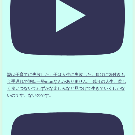
親は子育てに失敗した」子は人生に失敗した。負けに気付きも
う手遅れで逆転一発manなんかありません、 残りの人生、貧し
く食いつないでわずかな楽しみなど見つけて生きていくしかな
いのです。ないのです。