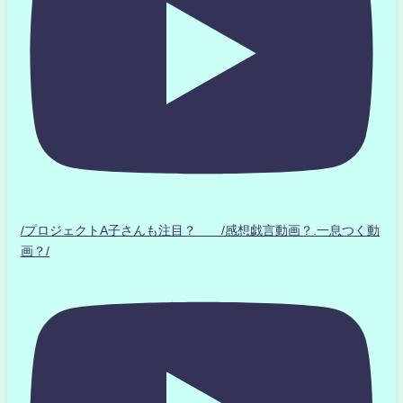
/プロジェクトA子さんも注目？ /感想戯言動画？.一息つく動
画？/