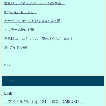
徹夜DEテツヤッフル!！レトロ館2号店！
剛Q超児ともっふる！
ヤナッフル ゲームだいすき6！放送局
ヒウラー総統の野望
三代目 ユキユキッフル 花のひうら組! 見参！
魁!!アイドル塾!
t112
Links
Link
【アイドルだいすき！2】「IDOL DAISUKI！」