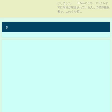
かりました。 165人のうち、116人がす
でに陽性が確認されている人との濃厚接触
者で、このうち67...
s