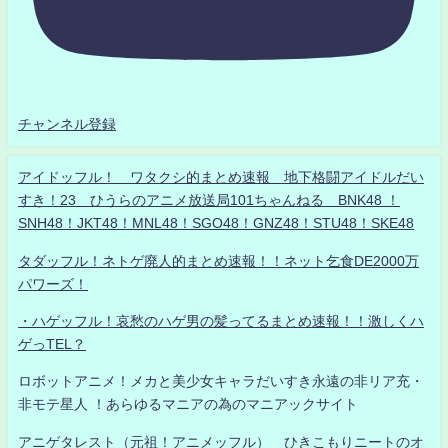
チャンネル登録
アイドッフル！ ワタクシ的まとめ速報 地下格闘アイドルだい
すき！23 ひうらのアニメ放送局101ちゃんねる BNK48 ！
SNH48！JKT48！MNL48！SGO48！GNZ48！STU48！SKE48
タダッフル！ネトゲ廃人的まとめ速報！！ネット乞食DE2000万
パワーズ！
・ハゲッフル！哀愁のハゲ男の髪ってるまとめ速報！！激しくハ
ゲっTEL？
ロボットアニメ！メカと美少女キャラだいすき永遠の非リア充・
非モテ星人 ！あらゆるマニアの為のマニアックサイト
アニゲタレスト（元祖！アニメッフル） ひきこもりニートのオ