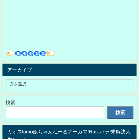
アーカイブ
検索
検索
カオスtomo娘ちゃんねーるアーガマ!Haraハラ!未解決人