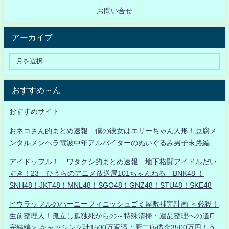
お問い合せ
アーカイブ
おすすめ～ん
おすすめサイト
おネコさん的まとめ速報 僕の彼女はエリーちゃん人形！豆腐メ
ンタルメンヘラ電波中年アルバイターのぬいぐるみ男子末路編
アイドッフル！ ワタクシ的まとめ速報 地下格闘アイドルだい
すき！23 ひうらのアニメ放送局101ちゃんねる BNK48 ！
SNH48！JKT48！MNL48！SGO48！GNZ48！STU48！SKE48
ヒウラッフルのハーニーフィニッシュゴミ屋敷補完計画 ＜必殺！
生前整理人！孤立し孤独死からの～特殊清掃・遺品整理への道F
完結編＞ キャッシング計1500万返済：厨二病借金3500万円！う