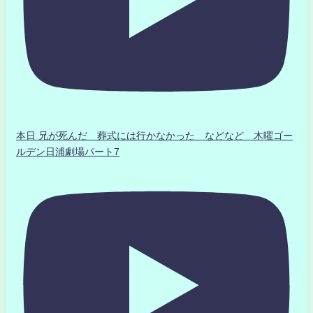
本日 兄が死んだ 葬式には行かなかった などなど 木曜ゴー
ルデン日浦劇場パート7