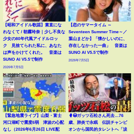
【昭和アイドル歌謡】素直にな
【恋のサマータイム ～
れなくて / 朝霧玲奈｜少し不良な
Seventeen Summer Time～／
少女の80年代風アイドルロッ
葉山まどか】「懐かしいのに、
ク 見捨てられた私に、あなた
存在しなかった一曲」 音楽は
は声をかけてくれた。 音楽は
SUNO AI V5.5で制作
SUNO AI V5.5で制作
2026年7月5日
2026年7月5日
【緊急地震ライブ】山梨・富士
🥊😭ガッツ石松さん死去…76
河口湖町で震度6弱 津波の心配
歳、肺炎で永眠 伝説チャンピ
なし（2026年6月26日 LIVE配
オンから国民的タレントへ「涙