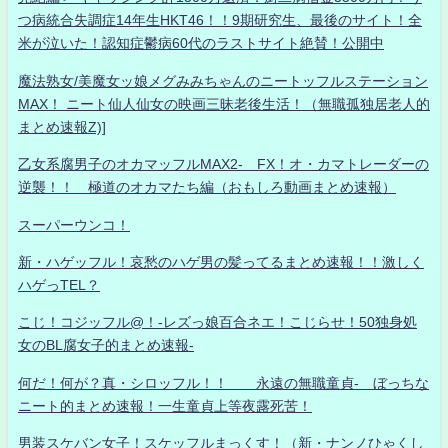
つ病統合失調症14年生HKT46！！9期研究生、最後のサイト！全
米が泣いた！認知症鬱病60代のラストサイト絶賛！公開中
魔法熟女/美魔女ッ娘メグみみちゃんのニートッフルステーション
MAX！ ニート仙人仙女の映画三昧老後生活！（無職孤独居老人的
まとめ速報Z)]
乙女系腐男子のオカマッフルMAX2- FX！オ・カマトレーダーの
逆襲！！ 極道のオカマたち編（おもしろ動画まとめ速報）
スーパーウンコ！
新・ハゲッフル！哀愁のハゲ男の髪ってるまとめ速報！！激しく
ハゲっTEL？
こじ！コジッフル@！-レズっ娘百合ネエ！こじらせ！50独身処
女のBL腐女子的まとめ速報-
何だ！何が？真・シロッフル！！ 永遠の無職童貞- ぼっちな
ニート的まとめ速報！一生童貞上等夜露死苦！
男装スケバン女子！スケッフルまっくす！（新・ナンノひゃくし