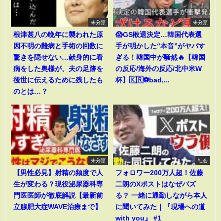
未分類
未分類
根津甚八の晩年に襲われた原
😱GS敗退決定…韓国代表選
因不明の難病と手術の回数に
手が明かした“本音”がヤバす
驚きを隠せない…献身的に看
ぎる！韓国中が騒然🔥【韓国
病をした奥様が、夫の足跡を
の反応/海外の反応/北中米W
後世に伝えるために残したも
杯】🇰🇷⚽bad,...
のとは…？
未分類
社会
【男性必見】射精の頻度で人
フォロワー200万人超！佐藤
生が変わる？現役泌尿器科専
二朗のXポストはなぜバズ
門医医師が徹底解説【最新前
る？ 一緒に通勤しながら本人
立腺肥大症WAVE治療まで】
に聞いてみた｜『現場への道
with you』 #1