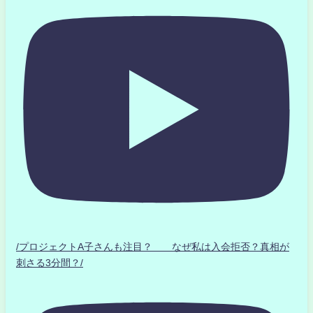
/プロジェクトA子さんも注目？ なぜ私は入会拒否？真相が
刺さる3分間？/