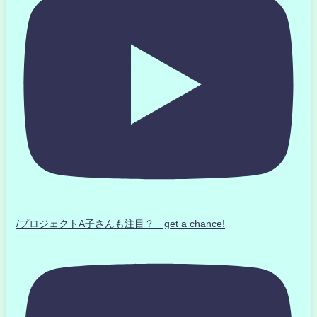
/プロジェクトA子さんも注目？ get a chance!