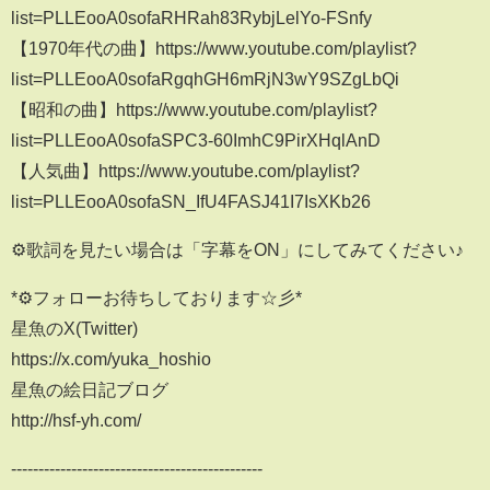
list=PLLEooA0sofaRHRah83RybjLelYo-FSnfy
【1970年代の曲】https://www.youtube.com/playlist?
list=PLLEooA0sofaRgqhGH6mRjN3wY9SZgLbQi
【昭和の曲】https://www.youtube.com/playlist?
list=PLLEooA0sofaSPC3-60ImhC9PirXHqlAnD
【人気曲】https://www.youtube.com/playlist?
list=PLLEooA0sofaSN_IfU4FASJ41I7IsXKb26
⚙歌詞を見たい場合は「字幕をON」にしてみてください♪
*⚙フォローお待ちしております☆彡*
星魚のX(Twitter)
https://x.com/yuka_hoshio
星魚の絵日記ブログ
http://hsf-yh.com/
----------------------------------------------