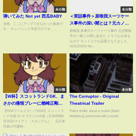
未分類
未分類
弾いてみた Not yet 西瓜BABY
＜実話事件＞原唯我スーツケー
ス事件の深い闇とは？元カノ一
当時、ここにアップできなかった動画で
す。 チューニング半音下げです。...
家の恨みを買った結果…
原唯我 多摩川スーツケース事件 元交際相
手の一家との間に起きた トラブルを巡る
もので ネット上でも話題となりました…
VOICEVOX Ne...
未分類
未分類
【W杯】スコットランドGK、ま
The Corruptor - Original
さかの痛恨プレーに楢崎正剛氏
Theatrical Trailer
「出なくていい」厳しい指摘…
【FIFAワールドカップ2026】スコットラ
Police thriller about a rookie (Mark
ンド代表 0ー3 ブラジル代表（日本時間6
Wahlberg) partnered with a world-...
GK目線で失点シーンへ見解
月25日/マイアミ・スタジアム） 元日本
(ABEMA TIMES)
代表の守護神...