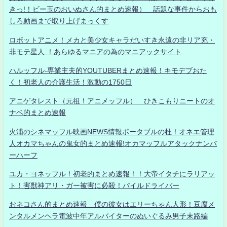
きっ!！ビー玉のおいぬさん的まとめ速報） 話題な事件からおも
しろ動画まで取り上げまっくす
ロボットアニメ！メカと美少女キャラだいすき永遠の非リア充・
非モテ星人 ！あらゆるマニアの為のマニアックサイト
ハルッフル-専業主夫的YOUTUBERまとめ速報！キモデブおた
く！初老人の介護生活！激動の1750日
アニゲタレスト（元祖！アニメッフル） ひきこもりニートのオ
ナベ的まとめ速報
火浦のシネマッフル映画NEWS情報ポータブルの杜！オネエ管理
人オカマちゃんの鬼女的まとめ速報!オカマッフルアタックナンバ
ーハーフ
ユカ・ヨネッフル！初老的まとめ速報！！大帝イタチにラリアッ
ト！害獣神アリ・ガー被害に必殺！パイルドライバー
おネコさん的まとめ速報 僕の彼女はエリーちゃん人形！豆腐メ
ンタルメンヘラ電波中年アルバイターのぬいぐるみ男子末路編