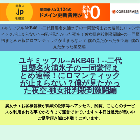
ユキミッフルAKB46！-二代目襲名火浦氷子の一同驚愕まとめ速報にロマンテ
ィックが止まらない？--僕が見たかった夜空！独女批判殺到激闘編--の一同驚
愕まとめ速報にロマンティックが止まらない？-僕の見たかった夜空編--僕の
見たかった星空編-
ユキミッフル--AKB46！--二代
目襲名火浦氷子の一同驚愕ま
とめ速報！にロマンティック
が止まらない？僕が見たかっ
た夜空-独女批判殺到激闘編
腐女子＜お客様皆様が掲載の記事等へアクセス、閲覧、こちらのサービ
スを利用される事でかろうじて運営できています＞本日は足元が悪い中
ご足労頂き誠に有難うございます。