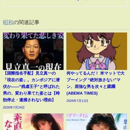
昭和
の関連記事
【国際指名手配】見立真一の
何やってるんだ！ 米マットで大
「現在の姿」。カンボジアに潜
ブーイング “絶対放さない”マ
伏か――"残虐王子"と呼ばれた
ン、屈強な男を次々と蹂躙
男の、変わり果てた姿とは【時
(ABEMA TIMES)
効停止・逮捕されない理由】
2026年7月11日
2026年7月24日