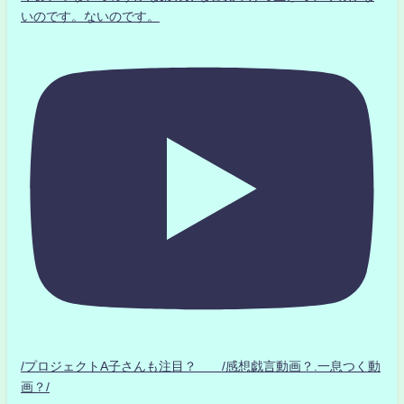
いのです。ないのです。
/プロジェクトA子さんも注目？ /感想戯言動画？.一息つく動
画？/