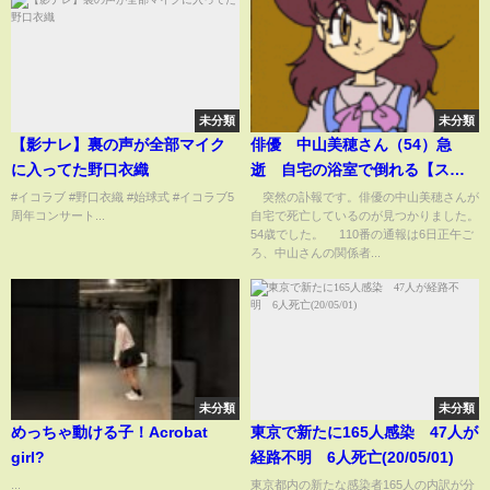
未分類
未分類
【影ナレ】裏の声が全部マイク
俳優 中山美穂さん（54）急
に入ってた野口衣織
逝 自宅の浴室で倒れる【スー
パーJチャンネル】(2024年12月6
#イコラブ #野口衣織 #始球式 #イコラブ5
突然の訃報です。俳優の中山美穂さんが
周年コンサート...
自宅で死亡しているのが見つかりました。
日)
54歳でした。 110番の通報は6日正午ご
ろ、中山さんの関係者...
未分類
未分類
めっちゃ動ける子！Acrobat
東京で新たに165人感染 47人が
girl?
経路不明 6人死亡(20/05/01)
...
東京都内の新たな感染者165人の内訳が分