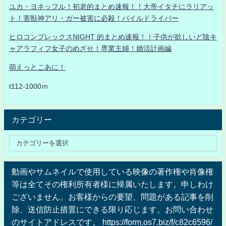
ユカ・ヨネッフル！初老的まとめ速報！！大帝イタチにラリアッ
ト！害獣神アリ・ガー被害に必殺！パイルドライバー
ヒロコンプレックスNIGHT 的まとめ速報！！子供が欲しいど陰キ
ャアラフィフ女子のめざせ！専業主婦！婚活計画編
萌えっとこあに！
t112-1000ｍ
カテゴリー
動画やサムネイルで使用している映像の著作権や肖像権
等は全てその権利所有者様に帰属いたします。申しわけ
ございません。お客様からの要望、問題がある記事を削
除、送信防止措置にできる限り応じます。お問い合わせ
のサイトアドレスです。 https://form.os7.biz/f/c82c6596/