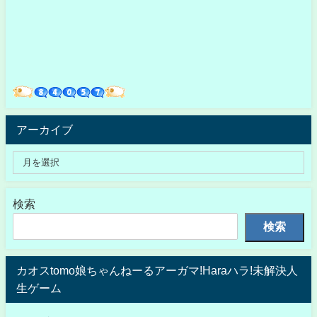
アーカイブ
検索
検索
カオスtomo娘ちゃんねーるアーガマ!Haraハラ!未解決人
生ゲーム