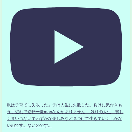
親は子育てに失敗した」子は人生に失敗した。負けに気付きも
う手遅れで逆転一発manなんかありません、 残りの人生、貧し
く食いつないでわずかな楽しみなど見つけて生きていくしかな
いのです。ないのです。