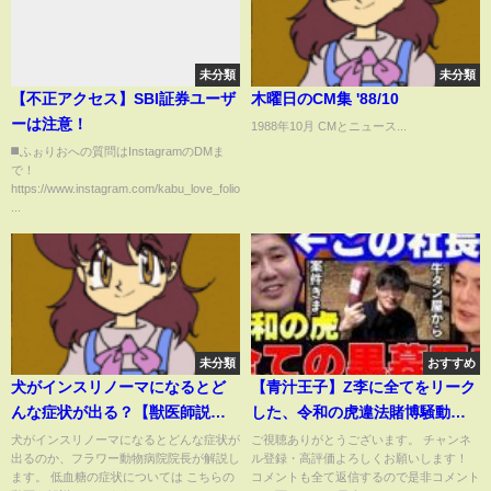
未分類
未分類
【不正アクセス】SBI証券ユーザ
木曜日のCM集 '88/10
ーは注意！
1988年10月 CMとニュース...
◼️ふぉりおへの質問はInstagramのDMま
で！
https://www.instagram.com/kabu_love_folio/
...
未分類
おすすめ
犬がインスリノーマになるとど
【青汁王子】Z李に全てをリーク
んな症状が出る？【獣医師説
した、令和の虎違法賭博騒動全
明】
ての黒幕は加藤純一にも案件を
犬がインスリノーマになるとどんな症状が
ご視聴ありがとうございます。 チャンネ
出るのか、フラワー動物病院院長が解説し
ル登録・高評価よろしくお願いします！
出した事のある條社長だった…
ます。 低血糖の症状については こちらの
コメントも全て返信するので是非コメント
【三崎優太/切り抜き/林社長/岩井