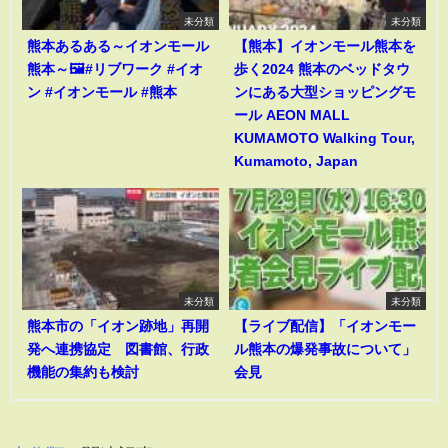
未分類
未分類
熊本あるある～イオンモール
【熊本】イオンモール熊本を
熊本～🖼️#リブワーク #イオ
歩く2024 熊本のベッドタウ
ン #イオンモール #熊本
ンにある大型ショッピングモ
ール AEON MALL
KUMAMOTO Walking Tour,
Kumamoto, Japan
未分類
未分類
熊本市の「イオン跡地」再開
【ライブ配信】「イオンモー
発へ連携協定 図書館、行政
ル熊本の爆発事故について」
機能の集約も検討
会見