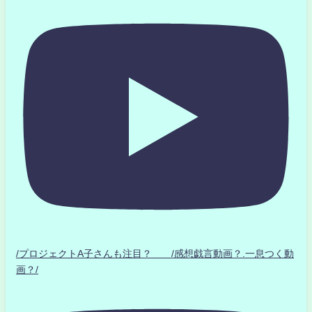
/プロジェクトA子さんも注目？ /感想戯言動画？.一息つく動
画？/