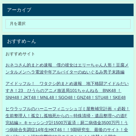
アーカイブ
おすすめ～ん
おすすめサイト
おネコさん的まとめ速報 僕の彼女はエリーちゃん人形！豆腐メ
ンタルメンヘラ電波中年アルバイターのぬいぐるみ男子末路編
アイドッフル！ ワタクシ的まとめ速報 地下格闘アイドルだい
すき！23 ひうらのアニメ放送局101ちゃんねる BNK48 ！
SNH48！JKT48！MNL48！SGO48！GNZ48！STU48！SKE48
ヒウラッフルのハーニーフィニッシュゴミ屋敷補完計画 ＜必殺！
生前整理人！孤立し孤独死からの～特殊清掃・遺品整理への道F
完結編＞ キャッシング計1500万返済：厨二病借金3500万円！う
つ病統合失調症14年生HKT46！！9期研究生、最後のサイト！全