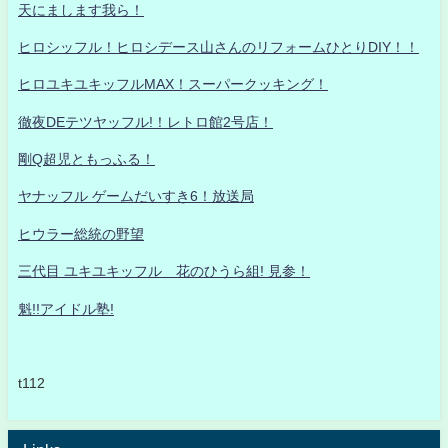
天にまします我ら！
ヒロシッフル！ヒロシデース山さんのリフォームひとりDIY！！
ヒロユキユキッフルMAX！スーパークッキング！
徹夜DEテツヤッフル!！レトロ館2号店！
剛Q超児ともっふる！
ヤナッフル ゲームだいすき6！放送局
ヒウラー総統の野望
三代目 ユキユキッフル 花のひうら組! 見参！
魁!!アイドル塾!
t112