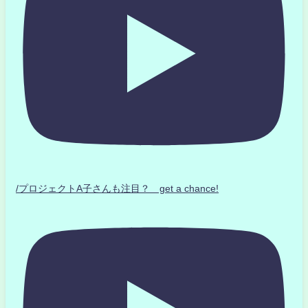
/プロジェクトA子さんも注目？ get a chance!