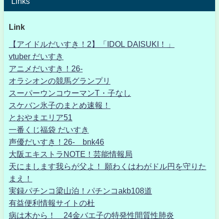
Links
Link
【アイドルだいすき！2】「IDOL DAISUKI！」
vtuber だいすき
アニメだいすき！26-
オラシオンの競馬グランプリ
スーパーウンコウーマンT・子なし
スケバン氷子のまとめ速報！
とおやまエリア51
一番くじ福袋 だいすき
声優だいすき！26- bnk46
大阪エキストラNOTE！芸能情報局
天にまします我らが父よ！ 願わくはわがドル円を守りた
まえ！
実録パチンコ梁山泊！パチンコakb108道
有益便利情報サイトの杜
病は木から！ 24金バエ子の特発性間質性肺炎