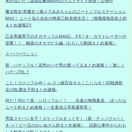
米が泣いた！認知症鬱病60代のラストサイト絶賛！公開中
魔法熟女/美魔女ッ娘メグみみちゃんのニートッフルステーション
MAX！ ニート仙人仙女の映画三昧老後生活！（無職孤独居老人的
まとめ速報Z)]
乙女系腐男子のオカマッフルMAX2- FX！オ・カマトレーダーの
逆襲！！ 極道のオカマたち編（おもしろ動画まとめ速報）
スーパーウンコ！
新・ハゲッフル！哀愁のハゲ男の髪ってるまとめ速報！！激しく
ハゲっTEL？
こじ！コジッフル@！-レズっ娘百合ネエ！こじらせ！50独身処
女のBL腐女子的まとめ速報-
何だ！何が？真・シロッフル！！ 永遠の無職童貞- ぼっちな
ニート的まとめ速報！一生童貞上等夜露死苦！
男装スケバン女子！スケッフルまっくす！（新・ナンノひゃくし
きっ!！ビー玉のおいぬさん的まとめ速報） 話題な事件からおも
しろ動画まで取り上げまっくす