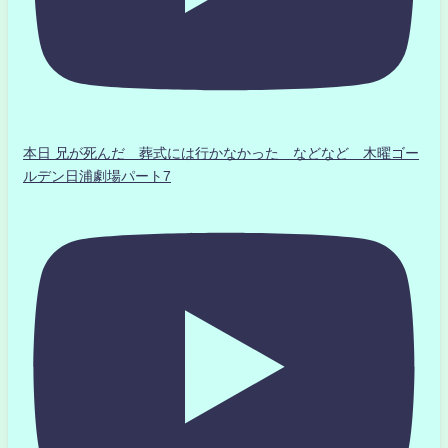
本日 兄が死んだ 葬式には行かなかった などなど 木曜ゴー
ルデン日浦劇場パート7