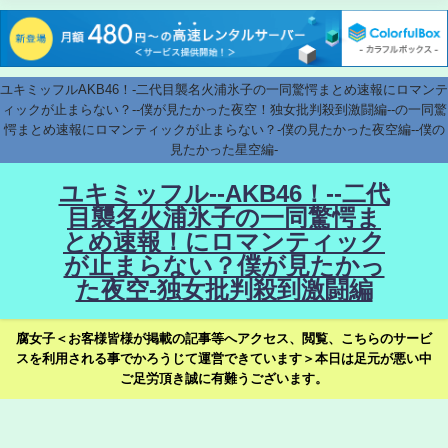
ユキミッフルAKB46！-二代目襲名火浦氷子の一同驚愕まとめ速報にロマンテ
ィックが止まらない？--僕が見たかった夜空！独女批判殺到激闘編--の一同驚
愕まとめ速報にロマンティックが止まらない？-僕の見たかった夜空編--僕の
見たかった星空編-
ユキミッフル--AKB46！--二代
目襲名火浦氷子の一同驚愕ま
とめ速報！にロマンティック
が止まらない？僕が見たかっ
た夜空-独女批判殺到激闘編
腐女子＜お客様皆様が掲載の記事等へアクセス、閲覧、こちらのサービ
スを利用される事でかろうじて運営できています＞本日は足元が悪い中
ご足労頂き誠に有難うございます。