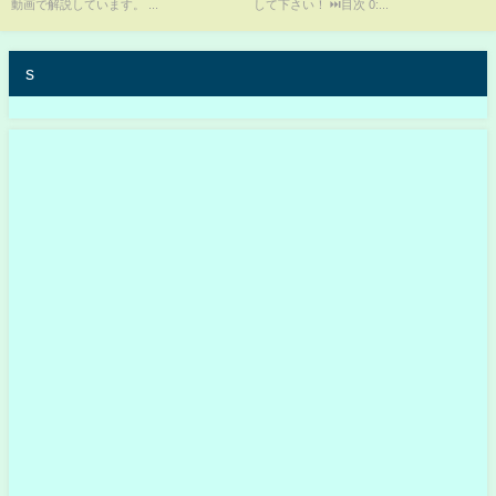
動画で解説しています。 ...
して下さい！ ⏭目次 0:...
社長/ななえママ/Z李】
s