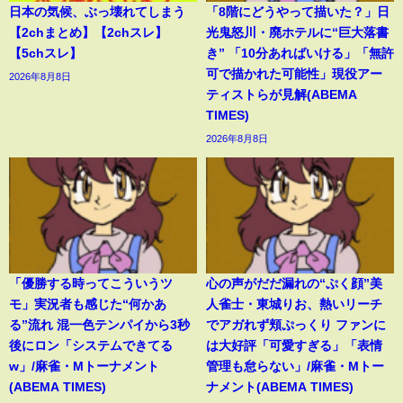
日本の気候、ぶっ壊れてしまう
「8階にどうやって描いた？」日
【2chまとめ】【2chスレ】
光鬼怒川・廃ホテルに“巨大落書
【5chスレ】
き” 「10分あればいける」「無許
可で描かれた可能性」現役アー
2026年8月8日
ティストらが見解(ABEMA
TIMES)
2026年8月8日
「優勝する時ってこういうツ
心の声がだだ漏れの“ぷく顔”美
モ」実況者も感じた“何かあ
人雀士・東城りお、熱いリーチ
る”流れ 混一色テンパイから3秒
でアガれず頬ぷっくり ファンに
後にロン「システムできてる
は大好評「可愛すぎる」「表情
w」/麻雀・Mトーナメント
管理も怠らない」/麻雀・Mトー
(ABEMA TIMES)
ナメント(ABEMA TIMES)