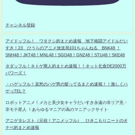
チャンネル登録
アイドッフル！ ワタクシ的まとめ速報 地下格闘アイドルだい
すき！23 ひうらのアニメ放送局101ちゃんねる BNK48 ！
SNH48！JKT48！MNL48！SGO48！GNZ48！STU48！SKE48
タダッフル！ネトゲ廃人的まとめ速報！！ネット乞食DE2000万
パワーズ！
・ハゲッフル！哀愁のハゲ男の髪ってるまとめ速報！！激しくハ
ゲっTEL？
ロボットアニメ！メカと美少女キャラだいすき永遠の非リア充・
非モテ星人 ！あらゆるマニアの為のマニアックサイト
アニゲタレスト（元祖！アニメッフル） ひきこもりニートのオ
ナベ的まとめ速報