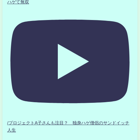
ハゲて無双
/プロジェクトA子さんも注目？ 独身ハゲ僧侶のサンドイッチ
人生