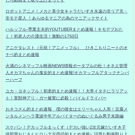
ロボットアニメ！メカと美少女キャラだいすき永遠の非リア充・
非モテ星人 ！あらゆるマニアの為のマニアックサイト
ハルッフル-専業主夫的YOUTUBERまとめ速報！キモデブおた
く！初老人の介護生活！激動の1750日
アニゲタレスト（元祖！アニメッフル） ひきこもりニートのオ
ナベ的まとめ速報
火浦のシネマッフル映画NEWS情報ポータブルの杜！オネエ管理
人オカマちゃんの鬼女的まとめ速報!オカマッフルアタックナンバ
ーハーフ
ユカ・ヨネッフル！初老的まとめ速報！！大帝イタチにラリアッ
ト！害獣神アリ・ガー被害に必殺！パイルドライバー
おネコさん的まとめ速報 僕の彼女はエリーちゃん人形！豆腐メ
ンタルメンヘラ電波中年アルバイターのぬいぐるみ男子末路編
スケバン！デカッフルまっくす（デカい強い2次元嫁だいすき子
供部屋おじさんヒロシ之古惑仔的まとめ速報）話題な動画取り上