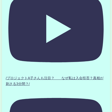
/プロジェクトA子さんも注目？ なぜ私は入会拒否？真相が
刺さる3分間？/