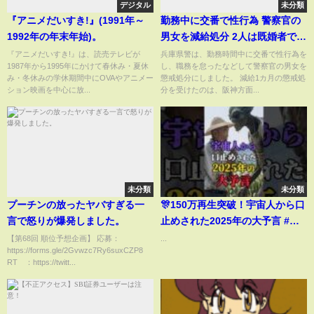
デジタル
未分類
『アニメだいすき!』(1991年～
勤務中に交番で性行為 警察官の
1992年の年末年始)。
男女を減給処分 2人は既婚者で不
倫関係 兵庫県警
『アニメだいすき!』は、読売テレビが
兵庫県警は、勤務時間中に交番で性行為を
1987年から1995年にかけて春休み・夏休
し、職務を怠ったなどして警察官の男女を
み・冬休みの学休期間中にOVAやアニメー
懲戒処分にしました。 減給1カ月の懲戒処
ション映画を中心に放...
分を受けたのは、阪神方面...
未分類
未分類
プーチンの放ったヤバすぎる一
🎊150万再生突破！宇宙人から口
言で怒りが爆発しました。
止めされた2025年の大予言 #日
本 #雑談 #都市伝説 #怖い話
【第68回 順位予想企画】 応募：
...
https://forms.gle/2Gvwzc7Ry6suxCZP8
#shorts
RT ：https://twitt...