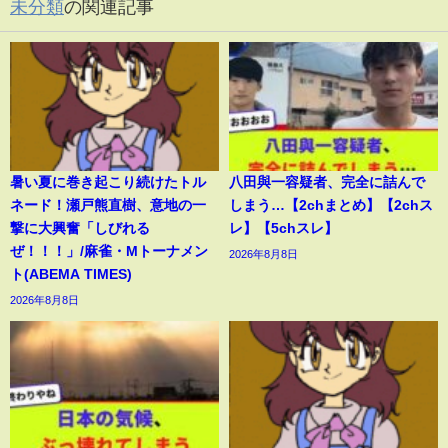
未分類
の関連記事
暑い夏に巻き起こり続けたトル
八田與一容疑者、完全に詰んで
ネード！瀬戸熊直樹、意地の一
しまう…【2chまとめ】【2chス
撃に大興奮「しびれる
レ】【5chスレ】
ぜ！！！」/麻雀・Mトーナメン
2026年8月8日
ト(ABEMA TIMES)
2026年8月8日