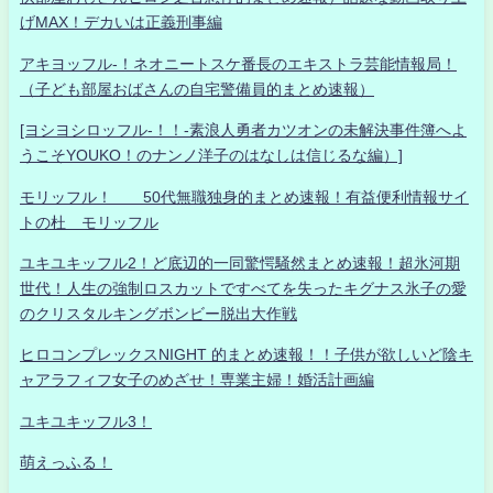
げMAX！デカいは正義刑事編
アキヨッフル-！ネオニートスケ番長のエキストラ芸能情報局！
（子ども部屋おばさんの自宅警備員的まとめ速報）
[ヨシヨシロッフル-！！-素浪人勇者カツオンの未解決事件簿へよ
うこそYOUKO！のナンノ洋子のはなしは信じるな編）]
モリッフル！ 50代無職独身的まとめ速報！有益便利情報サイ
トの杜 モリッフル
ユキユキッフル2！ど底辺的一同驚愕騒然まとめ速報！超氷河期
世代！人生の強制ロスカットですべてを失ったキグナス氷子の愛
のクリスタルキングボンビー脱出大作戦
ヒロコンプレックスNIGHT 的まとめ速報！！子供が欲しいど陰キ
ャアラフィフ女子のめざせ！専業主婦！婚活計画編
ユキユキッフル3！
萌えっふる！