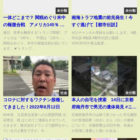
未分類
未分類
一体どこまで？ 関税めぐり米中
南海トラフ地震の前兆発生！今
の報復合戦 アメリカ145％ 中
すぐ逃げて【都市伝説】
国125％ 赤沢大臣は来週17日に
連日、世界を翻弄する“トランプ関税”。ア
ぜひチャンネル登録をお願いします。 #都
メリカは「145％」、中国は「125％」。
市伝説 #陰謀 #都市伝説と陰謀
直接交渉へ【news23】｜
関税をめぐり、米中の報復合戦が続いてい
VOICEVOX:青山龍星...
TBS NEWS DIG
ます。 ■“トランプ...
社会
未分類
コロナに対するワクチン接種し
本人の自宅を捜索 14日に京都
てきました！2022年8月12日
府南丹市で男児の遺体発見 #ニュ
ース #毎日新聞 #shorts
NHK党 立花孝志党首への公開質問状 立
京都府南丹市の山林で見つかった市立園部
花孝志 様 はじめてご連絡をさせていた
小の安達結希（ゆき）さん（11）の遺体
だきます。株式会社ドワンゴで顧問をやっ
について、京都府警は15日午前、何者か
ている川上量生ですが、今...
が現場に遺棄した疑いがある...