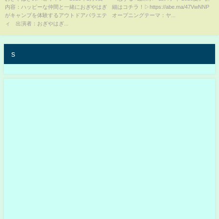
内容：ハッピーな仲間と一緒におぎやはぎ
細はコチラ！▷https://abe.ma/47VwNNP
#shorts
がキャンプを体験するアウトドアバラエテ
オープニングテーマ：ヤ...
ィ 出演者：おぎやはぎ...
s