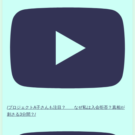
/プロジェクトA子さんも注目？ なぜ私は入会拒否？真相が
刺さる3分間？/