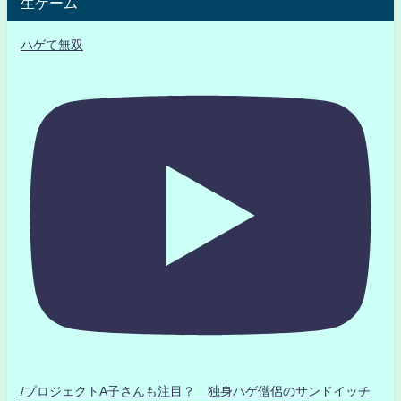
生ゲーム
ハゲて無双
/プロジェクトA子さんも注目？ 独身ハゲ僧侶のサンドイッチ