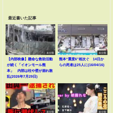
最近書いた記事
未分類
未分類
【内部映像】懸命な救助活動
熊本“震度6”相次ぐ 14日か
が続く「イオンモール熊
らの死者は25人に(16/04/16)
本」 内部は柱や壁が崩れ散
乱(2026年7月29日)
未分類
未分類