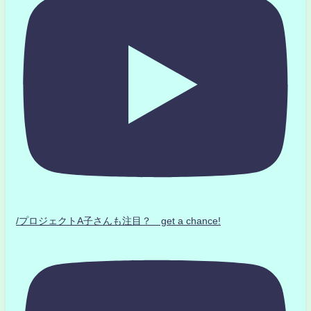
/プロジェクトA子さんも注目？ get a chance!