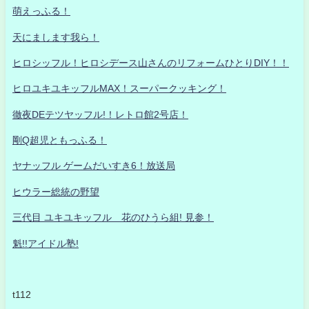
萌えっふる！
天にまします我ら！
ヒロシッフル！ヒロシデース山さんのリフォームひとりDIY！！
ヒロユキユキッフルMAX！スーパークッキング！
徹夜DEテツヤッフル!！レトロ館2号店！
剛Q超児ともっふる！
ヤナッフル ゲームだいすき6！放送局
ヒウラー総統の野望
三代目 ユキユキッフル 花のひうら組! 見参！
魁!!アイドル塾!
t112