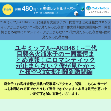
ユキミッフルAKB46！-二代目襲名火浦氷子の一同驚愕まとめ速報にロマンテ
ィックが止まらない？--僕が見たかった夜空！独女批判殺到激闘編--の一同驚
愕まとめ速報にロマンティックが止まらない？-僕の見たかった夜空編--僕の
見たかった星空編-
ユキミッフル--AKB46！--二代
目襲名火浦氷子の一同驚愕ま
とめ速報！にロマンティック
が止まらない？僕が見たかっ
た夜空-独女批判殺到激闘編
腐女子＜お客様皆様が掲載の記事等へアクセス、閲覧、こちらのサービ
スを利用される事でかろうじて運営できています＞本日は足元が悪い中
ご足労頂き誠に有難うございます。