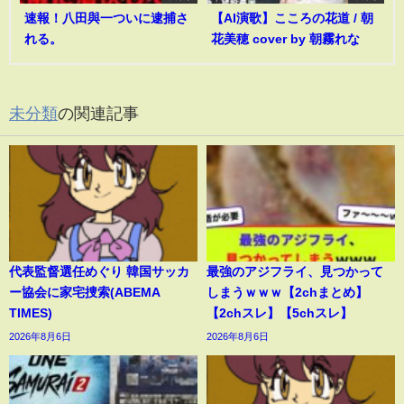
速報！八田與一ついに逮捕さ
【AI演歌】こころの花道 / 朝
れる。
花美穂 cover by 朝霧れな
未分類
の関連記事
代表監督選任めぐり 韓国サッカ
最強のアジフライ、見つかって
ー協会に家宅捜索(ABEMA
しまうｗｗｗ【2chまとめ】
TIMES)
【2chスレ】【5chスレ】
2026年8月6日
2026年8月6日