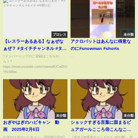
プロレス
未分類
【レスラーあるある】なぁぜな
アクロバットはあんなに得意な
ぁぜ？ #タイチチャンネル #タイ
のに#snowman #shorts
チ #中野たむ
?メンバーシップのご登録はこちらか
...
ら！?
https://www.youtube.com/channel/UCwDVXDCl-
YKr385w...
未分類
未分類
おぎやはぎのハピキャン 動
ショックすぎる言葉に固まるピ
画 2025年2月6日
ュアガールこころ😢こんなこと
言われたら辛すぎる…#恋ステ
おぎやはぎのハピキャン 2025年2月6日
『恋する♥週末ホームステイ 2023夏』 詳