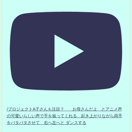
/プロジェクトA子さんも注目？ お母さんだよ とアニメ声
の可愛いらしい声で手を振ってくれる 起き上がりながら両手
をパタパタさせて 右へ左へと ダンスする