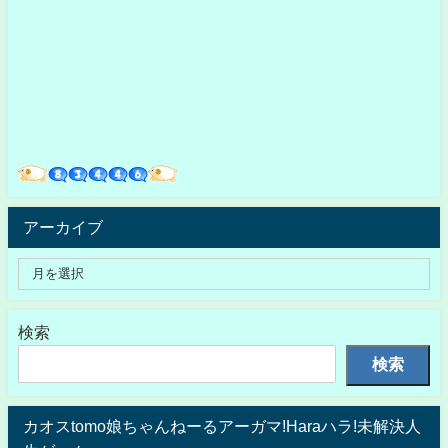
アーカイブ
検索
検索
カオスtomo娘ちゃんねーるアーガマ!Haraハラ!未解決人