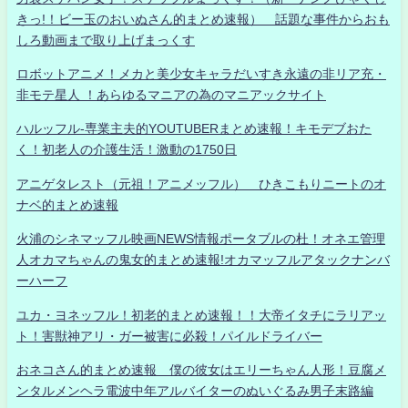
きっ!！ビー玉のおいぬさん的まとめ速報） 話題な事件からおも
しろ動画まで取り上げまっくす
ロボットアニメ！メカと美少女キャラだいすき永遠の非リア充・
非モテ星人 ！あらゆるマニアの為のマニアックサイト
ハルッフル-専業主夫的YOUTUBERまとめ速報！キモデブおた
く！初老人の介護生活！激動の1750日
アニゲタレスト（元祖！アニメッフル） ひきこもりニートのオ
ナベ的まとめ速報
火浦のシネマッフル映画NEWS情報ポータブルの杜！オネエ管理
人オカマちゃんの鬼女的まとめ速報!オカマッフルアタックナンバ
ーハーフ
ユカ・ヨネッフル！初老的まとめ速報！！大帝イタチにラリアッ
ト！害獣神アリ・ガー被害に必殺！パイルドライバー
おネコさん的まとめ速報 僕の彼女はエリーちゃん人形！豆腐メ
ンタルメンヘラ電波中年アルバイターのぬいぐるみ男子末路編