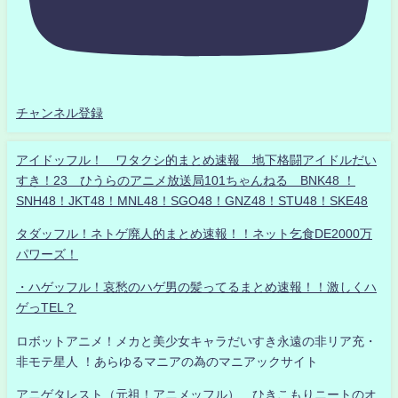
チャンネル登録
アイドッフル！ ワタクシ的まとめ速報 地下格闘アイドルだい
すき！23 ひうらのアニメ放送局101ちゃんねる BNK48 ！
SNH48！JKT48！MNL48！SGO48！GNZ48！STU48！SKE48
タダッフル！ネトゲ廃人的まとめ速報！！ネット乞食DE2000万
パワーズ！
・ハゲッフル！哀愁のハゲ男の髪ってるまとめ速報！！激しくハ
ゲっTEL？
ロボットアニメ！メカと美少女キャラだいすき永遠の非リア充・
非モテ星人 ！あらゆるマニアの為のマニアックサイト
アニゲタレスト（元祖！アニメッフル） ひきこもりニートのオ