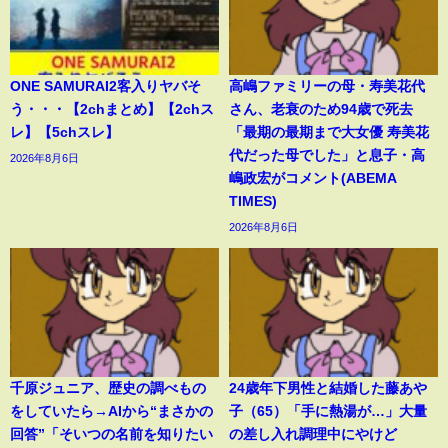
ONE SAMURAI2客入りヤバそ
高嶋ファミリーの母・寿美花代
う・・・【2chまとめ】【2chス
さん、老衰のため94歳で死去
レ】【5chスレ】
「最期の最期まで大女優 寿美花
代だった母でした」と息子・高
2026年8月6日
嶋政宏がコメント(ABEMA
TIMES)
2026年8月6日
千原ジュニア、歴史の調べもの
24歳年下男性と結婚した藤あや
をしていたら→AIから“まさかの
子（65）「手に熱湯が…」大量
回答”「そいつの名前を知りたい
の差し入れ調理中にやけど