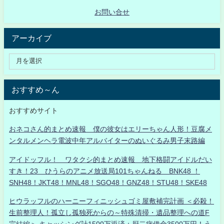
お問い合せ
アーカイブ
おすすめ～ん
おすすめサイト
おネコさん的まとめ速報 僕の彼女はエリーちゃん人形！豆腐メ
ンタルメンヘラ電波中年アルバイターのぬいぐるみ男子末路編
アイドッフル！ ワタクシ的まとめ速報 地下格闘アイドルだい
すき！23 ひうらのアニメ放送局101ちゃんねる BNK48 ！
SNH48！JKT48！MNL48！SGO48！GNZ48！STU48！SKE48
ヒウラッフルのハーニーフィニッシュゴミ屋敷補完計画 ＜必殺！
生前整理人！孤立し孤独死からの～特殊清掃・遺品整理への道F
完結編＞ キャッシング計1500万返済：厨二病借金3500万円！う