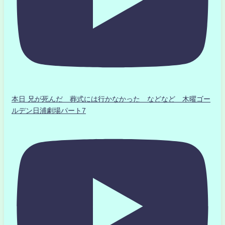
本日 兄が死んだ 葬式には行かなかった などなど 木曜ゴー
ルデン日浦劇場パート7