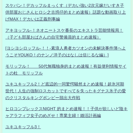
スケバン！デカッフルまっくす（デカい強い2次元嫁だいすき子
供部屋おじさんヒロシ之古惑仔的まとめ速報）話題な動画取り上
げMAX！デカいは正義刑事編
アキヨッフル-！ネオニートスケ番長のエキストラ芸能情報局！
（子ども部屋おばさんの自宅警備員的まとめ速報）
[ヨシヨシロッフル-！！-素浪人勇者カツオンの未解決事件簿へよ
うこそYOUKO！のナンノ洋子のはなしは信じるな編）]
モリッフル！ 50代無職独身的まとめ速報！有益便利情報サイ
トの杜 モリッフル
ユキユキッフル2！ど底辺的一同驚愕騒然まとめ速報！超氷河期
世代！人生の強制ロスカットですべてを失ったキグナス氷子の愛
のクリスタルキングボンビー脱出大作戦
ヒロコンプレックスNIGHT 的まとめ速報！！子供が欲しいど陰キ
ャアラフィフ女子のめざせ！専業主婦！婚活計画編
ユキユキッフル3！