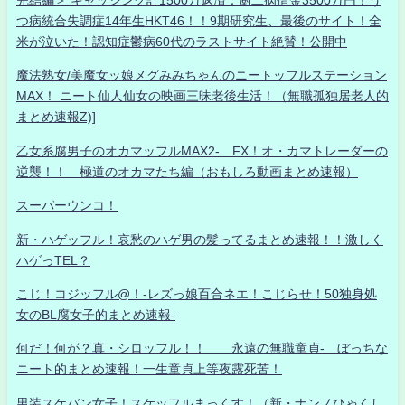
つ病統合失調症14年生HKT46！！9期研究生、最後のサイト！全
米が泣いた！認知症鬱病60代のラストサイト絶賛！公開中
魔法熟女/美魔女ッ娘メグみみちゃんのニートッフルステーション
MAX！ ニート仙人仙女の映画三昧老後生活！（無職孤独居老人的
まとめ速報Z)]
乙女系腐男子のオカマッフルMAX2- FX！オ・カマトレーダーの
逆襲！！ 極道のオカマたち編（おもしろ動画まとめ速報）
スーパーウンコ！
新・ハゲッフル！哀愁のハゲ男の髪ってるまとめ速報！！激しく
ハゲっTEL？
こじ！コジッフル@！-レズっ娘百合ネエ！こじらせ！50独身処
女のBL腐女子的まとめ速報-
何だ！何が？真・シロッフル！！ 永遠の無職童貞- ぼっちな
ニート的まとめ速報！一生童貞上等夜露死苦！
男装スケバン女子！スケッフルまっくす！（新・ナンノひゃくし