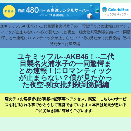
ユキミッフルAKB46！-二代目襲名火浦氷子の一同驚愕まとめ速報にロマンテ
ィックが止まらない？--僕が見たかった夜空！独女批判殺到激闘編--の一同驚
愕まとめ速報にロマンティックが止まらない？-僕の見たかった夜空編--僕の
見たかった星空編-
ユキミッフル--AKB46！--二代
目襲名火浦氷子の一同驚愕ま
とめ速報！にロマンティック
が止まらない？僕が見たかっ
た夜空-独女批判殺到激闘編
腐女子＜お客様皆様が掲載の記事等へアクセス、閲覧、こちらのサービ
スを利用される事でかろうじて運営できています＞本日は足元が悪い中
ご足労頂き誠に有難うございます。