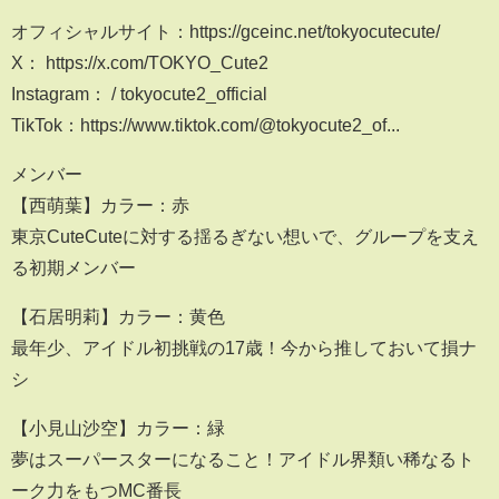
オフィシャルサイト：https://gceinc.net/tokyocutecute/
X： https://x.com/TOKYO_Cute2
Instagram： / tokyocute2_official
TikTok：https://www.tiktok.com/@tokyocute2_of...
メンバー
【西萌葉】カラー：赤
東京CuteCuteに対する揺るぎない想いで、グループを支え
る初期メンバー
【石居明莉】カラー：黄色
最年少、アイドル初挑戦の17歳！今から推しておいて損ナ
シ
【小見山沙空】カラー：緑
夢はスーパースターになること！アイドル界類い稀なるト
ーク力をもつMC番長