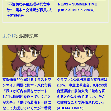
“不適切な事務処理や死亡事
NEWS – SUMMER TIME
故” 熊本市交通局が職員2人
[Official Music Video]
を懲戒処分
未分類
の関連記事
支援物資どう届ける？ラストワ
クラファン1億円達成も支持率は
ンマイル問題に熊本・八代市長
2.3％…中道改革連合、8月の3党
「我々が町内会長をサポート
合流議論に泉健太氏「党名を変
し”毛細血管”を作っていくこと
えるとかはやめてほしい。そん
が大事」「動ける若者も一緒に
な姑息なことで評価されない」
なって支援していくのが一番現
(ABEMA TIMES)