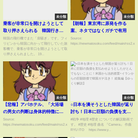
未分類
未分類
乗客が非常口を開けようとして
【朗報】東京湾に原発を作る
取り押さえられる 韓国行きの
案、ネタではなくガチで有用
済州航空の飛行機で“扉騒ぎ”｜
韓国の飛行機でまた「扉騒ぎ」です。フィ
Source:
リピンから韓国に向かって飛行していた旅
https://newmatosoku.com/feed/main/rss2.xml.
TBS NEWS DIG
客機で、乗客が非常口を開けようとして取
り押さえられました。 19...
未分類
未分類
【悲報】アパホテル、「大浴場
○日本を潰そうとした韓国が返り
の男女の判断は身体的特徴に合
討ち！日本に巨額の負債を支払
わせた性別でご利用願う」と書
わせようとしたがとんでもない
Source:
#戦争 #地理 #歴史 についての解説動画で
https://newmatosoku.com/feed/main/rss2.xml...
す。 #歴史 #地理 曲名 『Camera』 作曲
き炎上
ことに！米国から法的措置+イラ
RYU ITO https://www.y...
ンからの巨額賠償で韓国ガチ泣