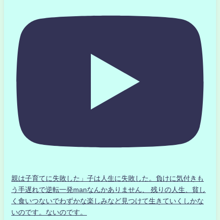
親は子育てに失敗した」子は人生に失敗した。負けに気付きも
う手遅れで逆転一発manなんかありません、 残りの人生、貧し
く食いつないでわずかな楽しみなど見つけて生きていくしかな
いのです。ないのです。