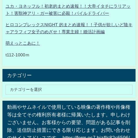
ユカ・ヨネッフル！初老的まとめ速報！！大帝イタチにラリアッ
ト！害獣神アリ・ガー被害に必殺！パイルドライバー
ヒロコンプレックスNIGHT 的まとめ速報！！子供が欲しいど陰キ
ャアラフィフ女子のめざせ！専業主婦！婚活計画編
萌えっとこあに！
t112-1000ｍ
カテゴリー
動画やサムネイルで使用している映像の著作権や肖像権
等は全てその権利所有者様に帰属いたします。申しわけ
ございません。お客様からの要望、問題がある記事を削
除、送信防止措置にできる限り応じます。お問い合わせ
のサイトアドレスです。 https://form.os7.biz/f/c82c6596/