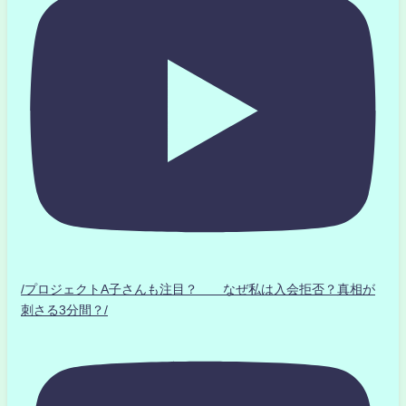
/プロジェクトA子さんも注目？ なぜ私は入会拒否？真相が
刺さる3分間？/