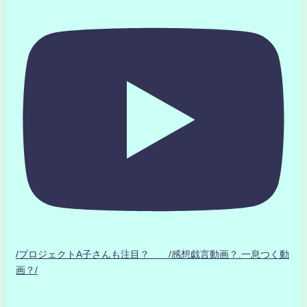
/プロジェクトA子さんも注目？ /感想戯言動画？.一息つく動
画？/