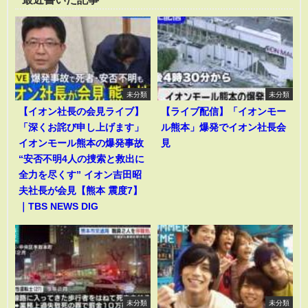
未分類
未分類
【イオン社長の会見ライブ】
【ライブ配信】「イオンモー
「深くお詫び申し上げます」
ル熊本」爆発でイオン社長会
イオンモール熊本の爆発事故
見
“安否不明4人の捜索と救出に
全力を尽くす” イオン吉田昭
夫社長が会見【熊本 震度7】
｜TBS NEWS DIG
未分類
未分類