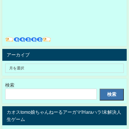
アーカイブ
検索
検索
カオスtomo娘ちゃんねーるアーガマ!Haraハラ!未解決人
生ゲーム