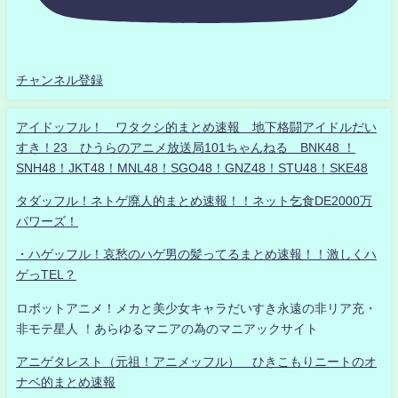
チャンネル登録
アイドッフル！ ワタクシ的まとめ速報 地下格闘アイドルだい
すき！23 ひうらのアニメ放送局101ちゃんねる BNK48 ！
SNH48！JKT48！MNL48！SGO48！GNZ48！STU48！SKE48
タダッフル！ネトゲ廃人的まとめ速報！！ネット乞食DE2000万
パワーズ！
・ハゲッフル！哀愁のハゲ男の髪ってるまとめ速報！！激しくハ
ゲっTEL？
ロボットアニメ！メカと美少女キャラだいすき永遠の非リア充・
非モテ星人 ！あらゆるマニアの為のマニアックサイト
アニゲタレスト（元祖！アニメッフル） ひきこもりニートのオ
ナベ的まとめ速報