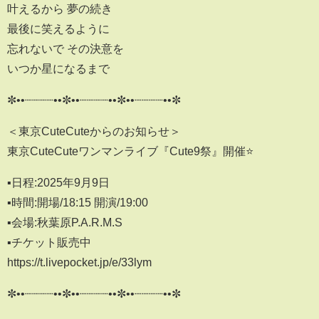
叶えるから 夢の続き
最後に笑えるように
忘れないで その決意を
いつか星になるまで
✼••┈┈┈┈••✼••┈┈┈┈••✼••┈┈┈┈••✼
＜東京CuteCuteからのお知らせ＞
東京CuteCuteワンマンライブ『Cute9祭』開催⭐
▪️日程:2025年9月9日
▪️時間:開場/18:15 開演/19:00
▪️会場:秋葉原P.A.R.M.S
▪️チケット販売中
https://t.livepocket.jp/e/33lym
✼••┈┈┈┈••✼••┈┈┈┈••✼••┈┈┈┈••✼