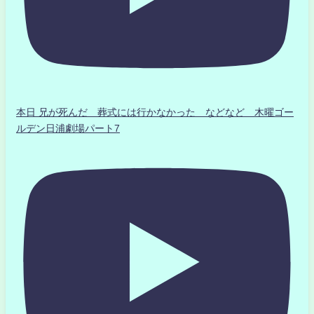
本日 兄が死んだ 葬式には行かなかった などなど 木曜ゴー
ルデン日浦劇場パート7