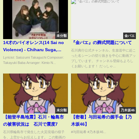
き！ 総集編【ゆっくり解説】
未分類
金バエ
14才のバイオレンス(14 Sai no
『金バエ』の葬式問題について
Violence) - Chiharu Suga,
石川典行公式チャンネル。生放送中に起こ
った名シーンの切り抜きを中心に動画アッ
Atsuko Igarashi, Jun Hiroe
Lyricist: Satozumi Takaguchi Composer:
プしています。 チャンネル登録もよろし
Takayuki Baba Arranger: Kimio N...
/Hana no Asuka gumi 1987.
くお願いします！ だっしゃ...
未分類
乃木坂46
【能登半島地震】石川・輪島市
【密着】与田祐希の握手会【乃
の被害状況は 石川で震度7
木坂46】
石川県輪島市で発生した火災現場の様子
#与田祐希 #乃木坂46...
を、上空からお伝えします。 この動画の