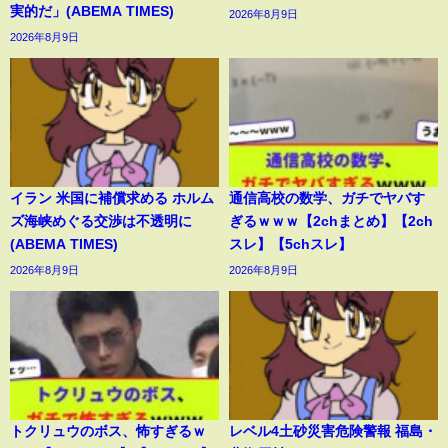
実的だ」(ABEMA TIMES)
2026年8月9日
2026年8月9日
イラン 米国に補償求める ホルム
通信高校の数学、ガチでヤバす
ズ海峡めぐる交渉は不透明に
ぎるｗｗｗ【2chまとめ】【2ch
(ABEMA TIMES)
スレ】【5chスレ】
2026年8月9日
2026年8月9日
トクリュウのボス、怖すぎるｗ
レベル4土砂災害危険警報 福島・