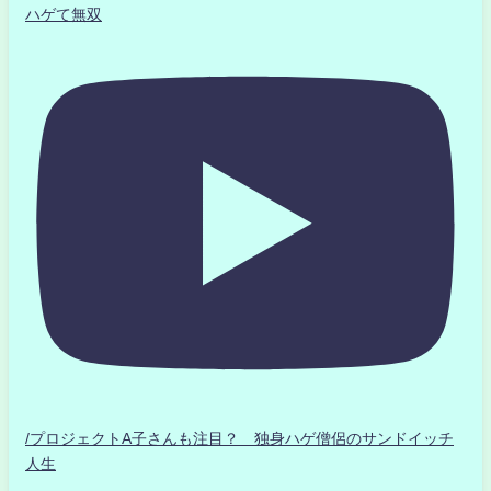
ハゲて無双
/プロジェクトA子さんも注目？ 独身ハゲ僧侶のサンドイッチ
人生