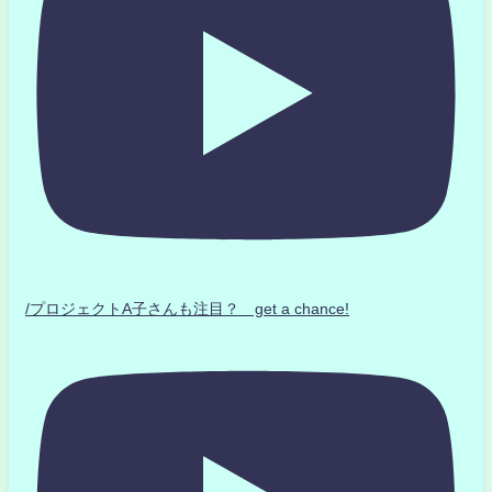
/プロジェクトA子さんも注目？ get a chance!