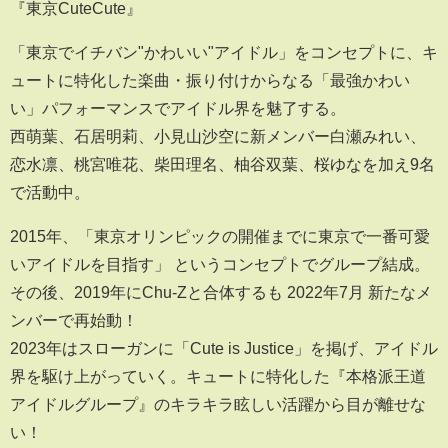
『東京CuteCute』
「東京でイチバン"かわいい"アイドル」をコンセプトに、キ
ュートに特化した楽曲・振り付けからなる「最強かわい
い」パフォーマンスでアイドル界を魅了する。
西萌葉、石居明莉、小見山沙空に新メンバー白瀬みれい、
恋水凛、桃宮唯花、柴田理名、柚谷双葉、桜ゆなを加え9名
で活動中。
2015年、「東京オリンピックの開催までに東京で一番可愛
いアイドルを目指す」 というコンセプトでグループ結成。
その後、2019年にChu-Zと合体するも 2022年7月 新たなメ
ンバーで再始動！
2023年はスローガンに「Cute is Justice」を掲げ、アイドル
界を駆け上がっていく。キュートに特化した『本格派王道
アイドルグループ』のキラキラ眩しい活躍から目が離せな
い！