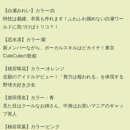
【白瀬みれい】カラー:白
特技は裁縫、衣装も作れます！ふわふわ掴めない白瀬ワー
ルドに気づけばトリコ？！
【恋水凛】カラー:紫
新メンバーながら、ボーカルスキルはピカイチ！東京
CuteCuteの歌姫
【桃宮唯花】カラー:オレンジ
念願のアイドルデビュー！「努力は報われる」を体現する
野球大好き少女
【柴田理名】カラー：青
見た目はクールなお姉さん、中身はお笑いマニアのギャッ
プ美人
【柚谷双葉】カラー:ピンク