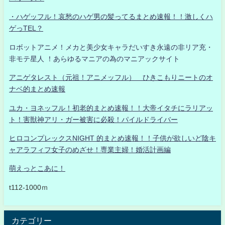
・ハゲッフル！哀愁のハゲ男の髪ってるまとめ速報！！激しくハ
ゲっTEL？
ロボットアニメ！メカと美少女キャラだいすき永遠の非リア充・
非モテ星人 ！あらゆるマニアの為のマニアックサイト
アニゲタレスト（元祖！アニメッフル） ひきこもりニートのオ
ナベ的まとめ速報
ユカ・ヨネッフル！初老的まとめ速報！！大帝イタチにラリアッ
ト！害獣神アリ・ガー被害に必殺！パイルドライバー
ヒロコンプレックスNIGHT 的まとめ速報！！子供が欲しいど陰キ
ャアラフィフ女子のめざせ！専業主婦！婚活計画編
萌えっとこあに！
t112-1000ｍ
カテゴリー