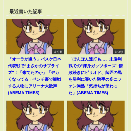
最近書いた記事
未分類
未分類
「オーラが違う」バスケ日本
「ぽんぽん連打も…」未勝利
代表戦で“まさかのサプライ
戦での“渾身ガッツポーズ” 惜
ズ”！「来てたのか」「デカ
敗続きにピリオド、師匠の馬
くなってる」ベンチ裏で観戦
を勝利に導いた騎手の姿にフ
する人物にアリーナ大歓声
ァン胸熱「気持ちが伝わっ
(ABEMA TIMES)
た」(ABEMA TIMES)