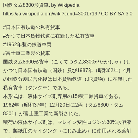
国鉄タム8300形貨車, by Wikipedia
https://ja.wikipedia.org/wiki?curid=3001719 / CC BY SA 3.0
#日本国有鉄道の私有貨車
#かつて日本貨物鉄道に在籍した私有貨車
#1962年製の鉄道車両
#富士重工業製の貨車
国鉄タム8300形貨車（こくてつタム8300がたかしゃ）は、
かつて日本国有鉄道（国鉄）及び1987年（昭和62年）4月
の国鉄分割民営化後は日本貨物鉄道（JR貨物）に在籍した
私有貨車（タンク車）である。
本形式は、液体サイズ剤専用の15t積二軸貨車である。
1962年（昭和37年）12月20日に2両（タム8300・タム
8301）が富士重工業で新製された。
積荷の液体サイズ剤は、マレイン変性ロジンの30%水溶液
で、製紙用のサイジング（にじみ止め）に使用される薬剤