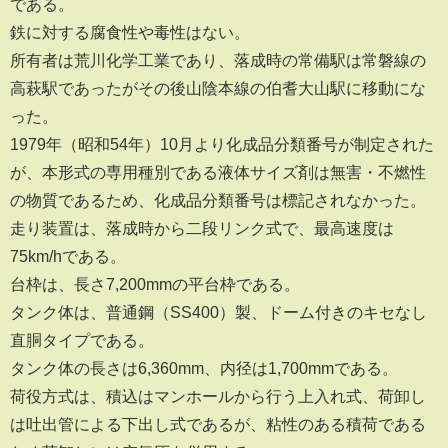
である。
鉄に対する腐食性や毒性はない。
所有者は荒川化学工業であり、落成時の常備駅は常磐線の
高萩駅であったがその後山陰本線の伯耆大山駅に移動にな
った。
1979年（昭和54年）10月より化成品分類番号が制定された
が、本形式の専用種別である液体サイズ剤は無害・不燃性
の物質であるため、化成品分類番号は標記されなかった。
走り装置は、落成時から二段リンク式で、最高速度は
75km/hである。
台枠は、長さ7,200mmの平台枠である。
タンク体は、普通鋼（SS400）製、ドーム付きのキセなし
直胴タイプである。
タンク体の長さは6,360mm、内径は1,700mmである。
荷役方式は、積込はマンホールから行う上入れ式、荷卸し
は吐出管による下出し式であるが、粘性のある積荷である