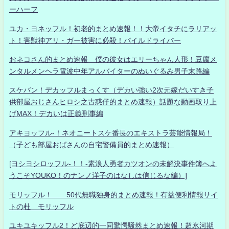
ーハーフ
ユカ・ヨネッフル！初老的まとめ速報！！大帝イタチにラリアッ
ト！害獣神アリ・ガー被害に必殺！パイルドライバー
おネコさん的まとめ速報 僕の彼女はエリーちゃん人形！豆腐メ
ンタルメンヘラ電波中年アルバイターのぬいぐるみ男子末路編
スケバン！デカッフルまっくす（デカい強い2次元嫁だいすき子
供部屋おじさんヒロシ之古惑仔的まとめ速報）話題な動画取り上
げMAX！デカいは正義刑事編
アキヨッフル-！ネオニートスケ番長のエキストラ芸能情報局！
（子ども部屋おばさんの自宅警備員的まとめ速報）
[ヨシヨシロッフル-！！-素浪人勇者カツオンの未解決事件簿へよ
うこそYOUKO！のナンノ洋子のはなしは信じるな編）]
モリッフル！ 50代無職独身的まとめ速報！有益便利情報サイ
トの杜 モリッフル
ユキユキッフル2！ど底辺的一同驚愕騒然まとめ速報！超氷河期