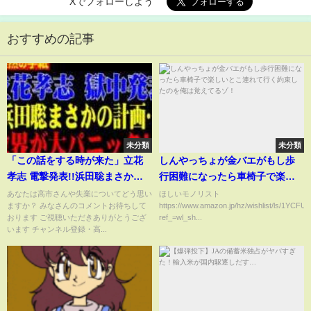
Xでフォローしよう
おすすめの記事
未分類
未分類
「この話をする時が来た」立花
しんやっちょが金バエがもし歩
孝志 電撃発表!!浜田聡まさかの
行困難になったら車椅子で楽し
事態に鳥肌が止まらない⋯【高
いとこ連れて行く約束したのを
あなたは高市さんや失業についてどう思い
ほしいモノリスト
ますか？ みなさんのコメントお待ちして
https://www.amazon.jp/hz/wishlist/ls/1YC
市早苗/自民党/小泉進次郎】
俺は覚えてるゾ！
おります ご視聴いただきありがとうござ
ref_=wl_sh...
います チャンネル登録・高...