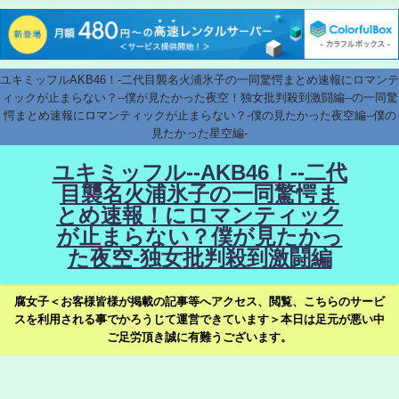
ユキミッフルAKB46！-二代目襲名火浦氷子の一同驚愕まとめ速報にロマンテ
ィックが止まらない？--僕が見たかった夜空！独女批判殺到激闘編--の一同驚
愕まとめ速報にロマンティックが止まらない？-僕の見たかった夜空編--僕の
見たかった星空編-
ユキミッフル--AKB46！--二代
目襲名火浦氷子の一同驚愕ま
とめ速報！にロマンティック
が止まらない？僕が見たかっ
た夜空-独女批判殺到激闘編
腐女子＜お客様皆様が掲載の記事等へアクセス、閲覧、こちらのサービ
スを利用される事でかろうじて運営できています＞本日は足元が悪い中
ご足労頂き誠に有難うございます。