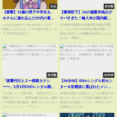
文化
未分類
【衝撃】15歳の男子中学生を、
【爆弾投下】JAの備蓄米独占が
ホテルに連れ込んだ20代の看護
ヤバすぎた！輸入米が国内駆逐
師逮捕ｗｗｗｗｗｗ
しだす…
c_img_param=; c_img_param=; 1: 以下、
#JA全農 #備蓄米 #米価高騰 米価が高騰
名無しにかわりましてネギ速がお送りしま
し、ついに5キロ5000円の壁を突破──。
す 2025/02/12(水) 0...
政府は21万トンの備蓄米を放出したとさ
れるが、実際に...
未分類
AKB48
「復讐代行人２〜模範タクシ
【AKB48】65thシングル初セン
ー〜」5月3日DVDレンタル開始?
ター＆初選抜に選ばれたメンバ
6月3日DVD-BOX1発売??大人気
ーの発表直後の喜びと決意のコ
大人気シリーズ第２弾！「復讐代行人２～
AKB48 待望の 65枚目シングルの発売が決
模範タクシー～」復讐を遂げるため、最強
定いたしました！ 1月6日の劇場公演にて
シリーズ韓国ドラマ第2弾がつい
メント 【伊藤百花・花田藍
プロ集団が再び集結！痛快アクションエン
発表された選抜メンバー。 今作センター
にリリース?❕
衣・坂川陽香・八木愛月】
ターテインメント！??つい...
を務めることにな...