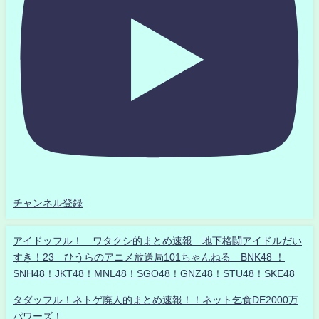
チャンネル登録
アイドッフル！ ワタクシ的まとめ速報 地下格闘アイドルだい
すき！23 ひうらのアニメ放送局101ちゃんねる BNK48 ！
SNH48！JKT48！MNL48！SGO48！GNZ48！STU48！SKE48
タダッフル！ネトゲ廃人的まとめ速報！！ネット乞食DE2000万
パワーズ！