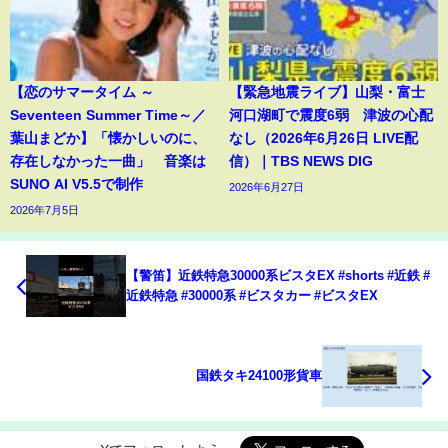
【恋のサマータイム ～
【緊急地震ライブ】山梨・富士
Seventeen Summer Time～／
河口湖町で震度6弱 津波の心配
葉山まどか】「懐かしいのに、
なし（2026年6月26日 LIVE配
存在しなかった一曲」 音楽は
信）｜TBS NEWS DIG
SUNO AI V5.5で制作
2026年6月27日
2026年7月5日
【警笛】近鉄特急30000系ビスタEX #shorts #近鉄 #
近鉄特急 #30000系 #ビスタカー #ビスタEX
国鉄タキ24100形貨車