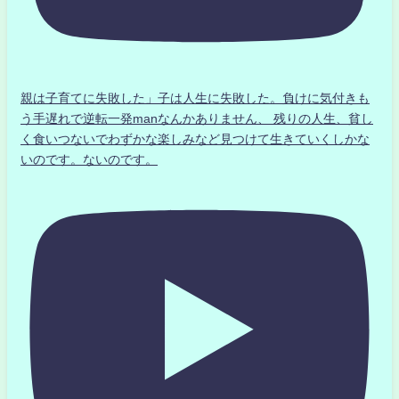
親は子育てに失敗した」子は人生に失敗した。負けに気付きも
う手遅れで逆転一発manなんかありません、 残りの人生、貧し
く食いつないでわずかな楽しみなど見つけて生きていくしかな
いのです。ないのです。