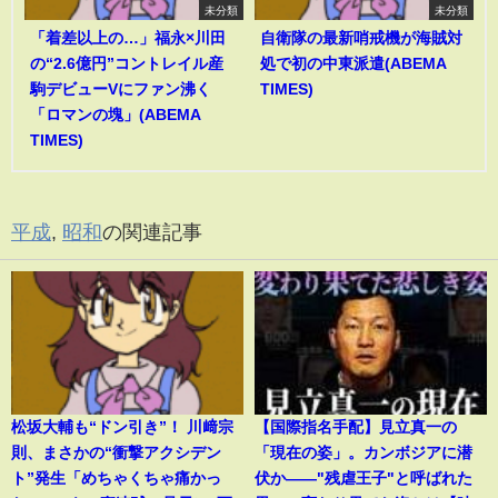
未分類
未分類
「着差以上の…」福永×川田
自衛隊の最新哨戒機が海賊対
の“2.6億円”コントレイル産
処で初の中東派遣(ABEMA
駒デビューVにファン沸く
TIMES)
「ロマンの塊」(ABEMA
TIMES)
平成
,
昭和
の関連記事
松坂大輔も“ドン引き”！ 川﨑宗
【国際指名手配】見立真一の
則、まさかの“衝撃アクシデン
「現在の姿」。カンボジアに潜
ト”発生「めちゃくちゃ痛かっ
伏か――"残虐王子"と呼ばれた