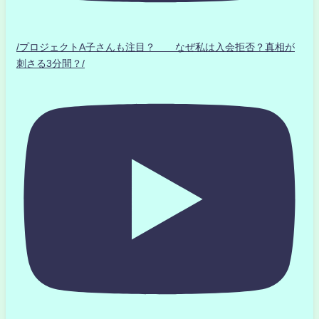
/プロジェクトA子さんも注目？ なぜ私は入会拒否？真相が
刺さる3分間？/