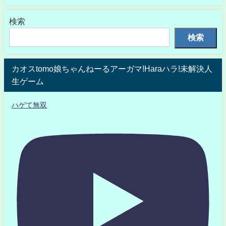
検索
検索
カオスtomo娘ちゃんねーるアーガマ!Haraハラ!未解決人
生ゲーム
ハゲて無双