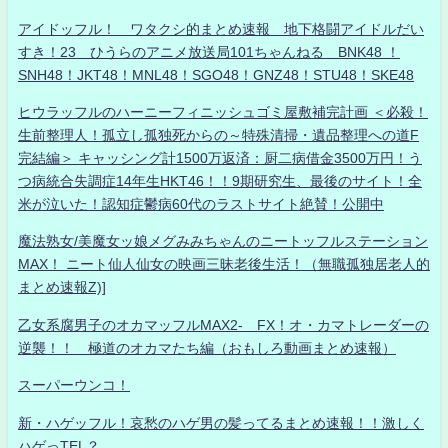
アイドッフル！ ワタクシ的まとめ速報 地下格闘アイドルだい
すき！23 ひうらのアニメ放送局101ちゃんねる BNK48 ！
SNH48！JKT48！MNL48！SGO48！GNZ48！STU48！SKE48
ヒウラッフルのハーニーフィニッシュゴミ屋敷補完計画 ＜必殺！
生前整理人！孤立し孤独死からの～特殊清掃・遺品整理への道F
完結編＞ キャッシング計1500万返済：厨二病借金3500万円！う
つ病統合失調症14年生HKT46！！9期研究生、最後のサイト！全
米が泣いた！認知症鬱病60代のラストサイト絶賛！公開中
魔法熟女/美魔女ッ娘メグみみちゃんのニートッフルステーション
MAX！ ニート仙人仙女の映画三昧老後生活！（無職孤独居老人的
まとめ速報Z)]
乙女系腐男子のオカマッフルMAX2- FX！オ・カマトレーダーの
逆襲！！ 極道のオカマたち編（おもしろ動画まとめ速報）
スーパーウンコ！
新・ハゲッフル！哀愁のハゲ男の髪ってるまとめ速報！！激しく
ハゲっTEL？