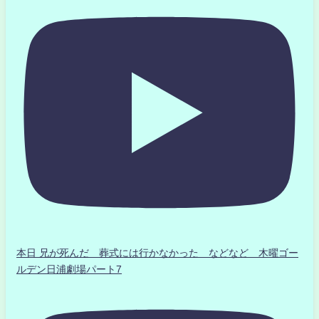
本日 兄が死んだ 葬式には行かなかった などなど 木曜ゴー
ルデン日浦劇場パート7