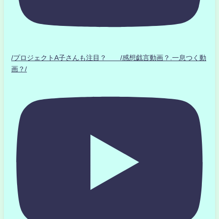
/プロジェクトA子さんも注目？ /感想戯言動画？.一息つく動
画？/