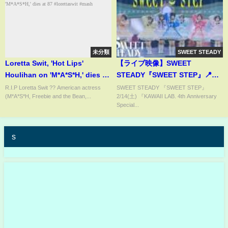
未分類
SWEET STEADY
Loretta Swit, 'Hot Lips'
【ライブ映像】SWEET
Houlihan on 'M*A*S*H,' dies at
STEADY『SWEET STEP』📍K
87 #lorettaswit #mash
アリーナ
R.I.P Loretta Swit ?? American actress
SWEET STEADY 『SWEET STEP』
(M*A*S*H, Freebie and the Bean,...
2/14(土) 『KAWAII LAB. 4th Anniversary
Special...
s