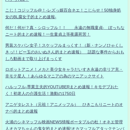
こじ！コジッフル@！-レズっ娘百合ネエ！こじらせ！50独身処
女のBL腐女子的まとめ速報-
何だ！何が？真・シロッフル！！ 永遠の無職童貞- ぼっちな
ニート的まとめ速報！一生童貞上等夜露死苦！
男装スケバン女子！スケッフルまっくす！（新・ナンノひゃくし
きっ!！ビー玉のおいぬさん的まとめ速報） 話題な事件からおも
しろ動画まで取り上げまっくす
ロボットアニメ！メカと美少女キャラだいすき永遠の非リア充・
非モテ星人 ！あらゆるマニアの為のマニアックサイト
ハルッフル-専業主夫的YOUTUBERまとめ速報！キモデブおた
く！初老人の介護生活！激動の1750日
アニゲタレスト（元祖！アニメッフル） ひきこもりニートのオ
ナベ的まとめ速報
火浦のシネマッフル映画NEWS情報ポータブルの杜！オネエ管理
人オカマちゃんの鬼女的まとめ速報!オカマッフルアタックナンバ