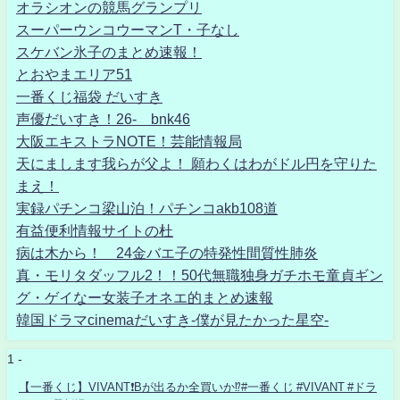
オラシオンの競馬グランプリ
スーパーウンコウーマンT・子なし
スケバン氷子のまとめ速報！
とおやまエリア51
一番くじ福袋 だいすき
声優だいすき！26- bnk46
大阪エキストラNOTE！芸能情報局
天にまします我らが父よ！ 願わくはわがドル円を守りた
まえ！
実録パチンコ梁山泊！パチンコakb108道
有益便利情報サイトの杜
病は木から！ 24金バエ子の特発性間質性肺炎
真・モリタダッフル2！！50代無職独身ガチホモ童貞ギン
グ・ゲイなー女装子オネエ的まとめ速報
韓国ドラマcinemaだいすき-僕が見たかった星空-
1 -
【一番くじ】VIVANT❗️Bが出るか全買いか⁉️#一番くじ #VIVANT #ドラ