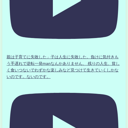
親は子育てに失敗した」子は人生に失敗した。負けに気付きも
う手遅れで逆転一発manなんかありません、 残りの人生、貧し
く食いつないでわずかな楽しみなど見つけて生きていくしかな
いのです。ないのです。