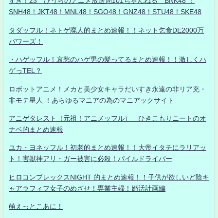
すき！23 ひうらのアニメ放送局101ちゃんねる BNK48 ！
SNH48！JKT48！MNL48！SGO48！GNZ48！STU48！SKE48
タダッフル！ネトゲ廃人的まとめ速報！！ネット乞食DE2000万
パワーズ！
・ハゲッフル！哀愁のハゲ男の髪ってるまとめ速報！！激しくハ
ゲっTEL？
ロボットアニメ！メカと美少女キャラだいすき永遠の非リア充・
非モテ星人 ！あらゆるマニアの為のマニアックサイト
アニゲタレスト（元祖！アニメッフル） ひきこもりニートのオ
ナベ的まとめ速報
ユカ・ヨネッフル！初老的まとめ速報！！大帝イタチにラリアッ
ト！害獣神アリ・ガー被害に必殺！パイルドライバー
ヒロコンプレックスNIGHT 的まとめ速報！！子供が欲しいど陰キ
ャアラフィフ女子のめざせ！専業主婦！婚活計画編
萌えっとこあに！