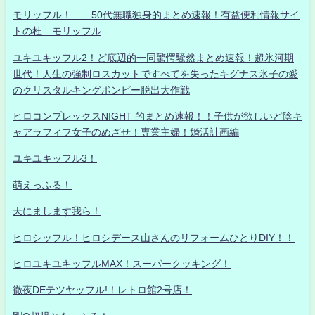
モリッフル！ 50代無職独身的まとめ速報！有益便利情報サイ
トの杜 モリッフル
ユキユキッフル2！ど底辺的一同驚愕騒然まとめ速報！超氷河期
世代！人生の強制ロスカットですべてを失ったキグナス氷子の愛
のクリスタルキングボンビー脱出大作戦
ヒロコンプレックスNIGHT 的まとめ速報！！子供が欲しいど陰キ
ャアラフィフ女子のめざせ！専業主婦！婚活計画編
ユキユキッフル3！
萌えっふる！
天にまします我ら！
ヒロシッフル！ヒロシデース山さんのリフォームひとりDIY！！
ヒロユキユキッフルMAX！スーパークッキング！
徹夜DEテツヤッフル!！レトロ館2号店！