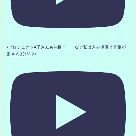
/プロジェクトA子さんも注目？ なぜ私は入会拒否？真相が
刺さる3分間？/