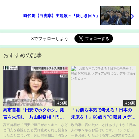
時代劇【白虎隊】主題歌～『愛しき日々』
Xでフォローしよう
おすすめの記事
未分類
未分類
高市首相「円安でホクホク」発
「お前ら本気で考えろ！日本の
言を火消し 片山財務相「円安
未来を！」66歳 NPO職員 メディ
メリットを強調したわけではな
アが報じないデモ 街頭インタビ
高市首相が「円安で運用がホクホク」など
政治家に言いたいことはありますか？日本
と円安を容認したと受け止められる発言を
人のホンネをお届けします。 インタビュ
い」（2026年02月03日）
ュー
したことについて、片山財務相は「円安メ
ーをお受けいただける方は公式Xまでご連