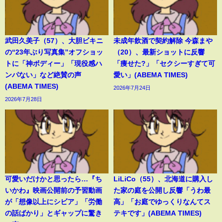
武田久美子（57）、大胆ビキニ
未成年飲酒で契約解除 今森まや
の“23年ぶり写真集”オフショッ
（20）、最新ショットに反響
トに「神ボディー」「現役感ハ
「痩せた?」「セクシーすぎて可
ンパない」など絶賛の声
愛い」(ABEMA TIMES)
(ABEMA TIMES)
2026年7月24日
2026年7月28日
可愛いだけかと思ったら…『ち
LiLiCo（55）、北海道に購入し
いかわ』映画公開前の予習動画
た家の庭を公開し反響「うわ最
が「想像以上にシビア」「労働
高」「お庭でゆっくりなんてス
の話ばかり」とギャップに驚き
テキです」(ABEMA TIMES)