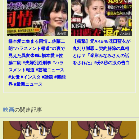
未分類
AKB48
橋本愛に集まる同情…佐藤二
【衝撃】元AKB48花田藍衣が
朗“ハラスメント報道”の裏で
丸刈り謝罪…契約解除の真相
見えた異変😨📸#橋本愛 #佐
とは？「峯岸みなみさんの話
藤二朗 #夫婦別姓刑事 #ハラ
をされた」9分8秒の涙の告白
スメント報道 #芸能ニュース
#女優 #インスタ #話題 #芸能
界 #最新ニュース
映画
の関連記事