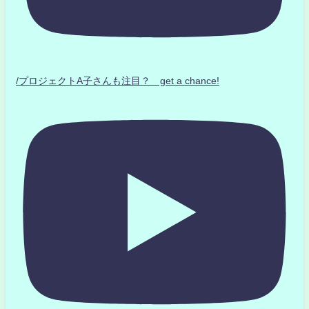
/プロジェクトA子さんも注目？ get a chance!