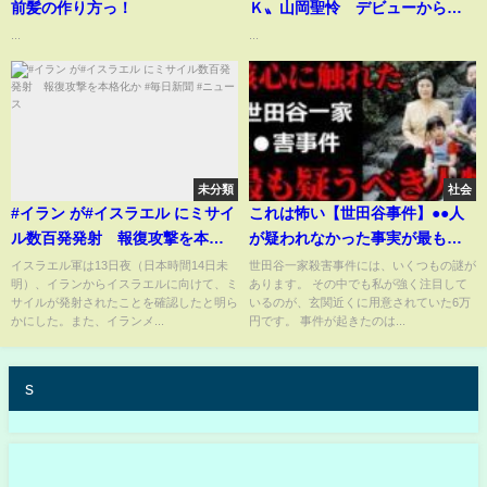
前髪の作り方っ！
Ｋ〟山岡聖怜 デビューから１
６日でベルトに挑戦
...
...
未分類
社会
#イラン が#イスラエル にミサイ
これは怖い【世田谷事件】●●人
ル数百発発射 報復攻撃を本格
が疑われなかった事実が最も危
化か #毎日新聞 #ニュース
険だった
イスラエル軍は13日夜（日本時間14日未
世田谷一家殺害事件には、いくつもの謎が
明）、イランからイスラエルに向けて、ミ
あります。 その中でも私が強く注目して
サイルが発射されたことを確認したと明ら
いるのが、玄関近くに用意されていた6万
かにした。また、イランメ...
円です。 事件が起きたのは...
s