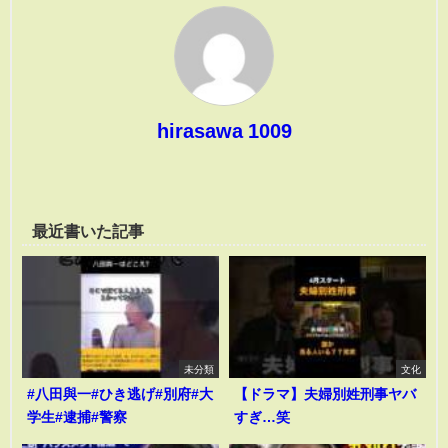
hirasawa 1009
最近書いた記事
未分類
文化
#八田與一#ひき逃げ#別府#大
【ドラマ】夫婦別姓刑事ヤバ
学生#逮捕#警察
すぎ…笑