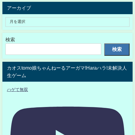
アーカイブ
検索
検索
カオスtomo娘ちゃんねーるアーガマ!Haraハラ!未解決人
生ゲーム
ハゲて無双