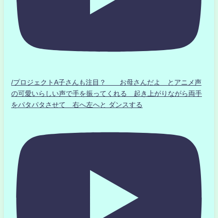
/プロジェクトA子さんも注目？ お母さんだよ とアニメ声
の可愛いらしい声で手を振ってくれる 起き上がりながら両手
をパタパタさせて 右へ左へと ダンスする