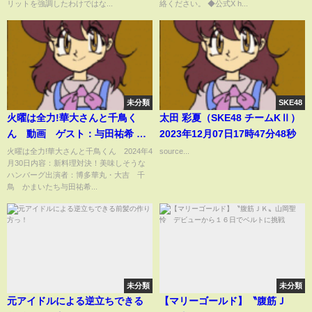
リットを強調したわけではな...
絡ください。 ◆公式X h...
未分類
SKE48
火曜は全力!華大さんと千鳥く
太田 彩夏（SKE48 チームKⅡ）
ん 動画 ゲスト：与田祐希 ダ
2023年12月07日17時47分48秒
イアン 4月30日
火曜は全力!華大さんと千鳥くん 2024年4
source...
月30日内容：新料理対決！美味しそうな
ハンバーグ出演者：博多華丸・大吉 千
鳥 かまいたち与田祐希...
未分類
未分類
元アイドルによる逆立ちできる
【マリーゴールド】〝腹筋Ｊ