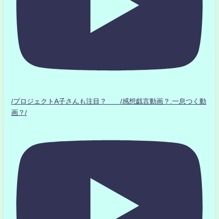
/プロジェクトA子さんも注目？ /感想戯言動画？.一息つく動
画？/