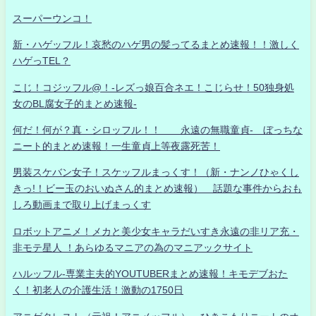
スーパーウンコ！
新・ハゲッフル！哀愁のハゲ男の髪ってるまとめ速報！！激しく
ハゲっTEL？
こじ！コジッフル@！-レズっ娘百合ネエ！こじらせ！50独身処
女のBL腐女子的まとめ速報-
何だ！何が？真・シロッフル！！ 永遠の無職童貞- ぼっちな
ニート的まとめ速報！一生童貞上等夜露死苦！
男装スケバン女子！スケッフルまっくす！（新・ナンノひゃくし
きっ!！ビー玉のおいぬさん的まとめ速報） 話題な事件からおも
しろ動画まで取り上げまっくす
ロボットアニメ！メカと美少女キャラだいすき永遠の非リア充・
非モテ星人 ！あらゆるマニアの為のマニアックサイト
ハルッフル-専業主夫的YOUTUBERまとめ速報！キモデブおた
く！初老人の介護生活！激動の1750日