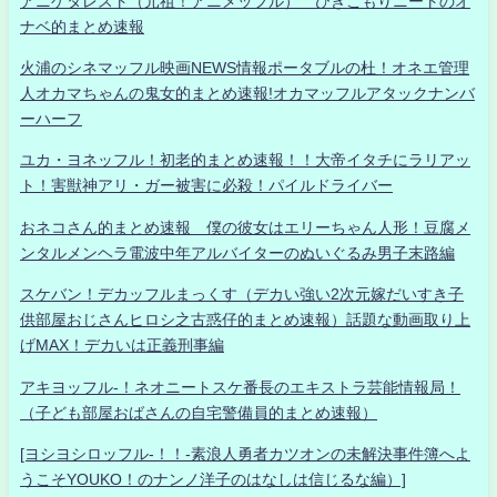
アニゲタレスト（元祖！アニメッフル） ひきこもりニートのオ
ナベ的まとめ速報
火浦のシネマッフル映画NEWS情報ポータブルの杜！オネエ管理
人オカマちゃんの鬼女的まとめ速報!オカマッフルアタックナンバ
ーハーフ
ユカ・ヨネッフル！初老的まとめ速報！！大帝イタチにラリアッ
ト！害獣神アリ・ガー被害に必殺！パイルドライバー
おネコさん的まとめ速報 僕の彼女はエリーちゃん人形！豆腐メ
ンタルメンヘラ電波中年アルバイターのぬいぐるみ男子末路編
スケバン！デカッフルまっくす（デカい強い2次元嫁だいすき子
供部屋おじさんヒロシ之古惑仔的まとめ速報）話題な動画取り上
げMAX！デカいは正義刑事編
アキヨッフル-！ネオニートスケ番長のエキストラ芸能情報局！
（子ども部屋おばさんの自宅警備員的まとめ速報）
[ヨシヨシロッフル-！！-素浪人勇者カツオンの未解決事件簿へよ
うこそYOUKO！のナンノ洋子のはなしは信じるな編）]