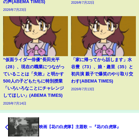
の声(ABEMA TIMES)
2026年7月22日
2026年7月23日
“仮面ライダー俳優”長田光平
「家に帰ってから話します」水
（28）、現在の職業につながっ
谷豊（73）、娘・趣里（35）と
ていることは「失敗」と明かす
初共演 親子で爆笑のやり取り交
500人の子どもたちに特別授業
わす(ABEMA TIMES)
「いろいろなことにチャレンジ
2026年7月13日
してほしい」(ABEMA TIMES)
2026年7月14日
映画【花の白虎隊】主題歌 ～『花の白虎隊』