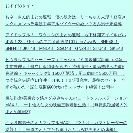
おすすめサイト
おネコさん的まとめ速報 僕の彼女はエリーちゃん人形！豆腐メ
ンタルメンヘラ電波中年アルバイターのぬいぐるみ男子末路編
アイドッフル！ ワタクシ的まとめ速報 地下格闘アイドルだい
すき！23 ひうらのアニメ放送局101ちゃんねる BNK48 ！
SNH48！JKT48！MNL48！SGO48！GNZ48！STU48！SKE48
ヒウラッフルのハーニーフィニッシュゴミ屋敷補完計画 ＜必殺！
生前整理人！孤立し孤独死からの～特殊清掃・遺品整理への道F
完結編＞ キャッシング計1500万返済：厨二病借金3500万円！う
つ病統合失調症14年生HKT46！！9期研究生、最後のサイト！全
米が泣いた！認知症鬱病60代のラストサイト絶賛！公開中
魔法熟女/美魔女ッ娘メグみみちゃんのニートッフルステーション
MAX！ ニート仙人仙女の映画三昧老後生活！（無職孤独居老人的
まとめ速報Z)]
乙女系腐男子のオカマッフルMAX2- FX！オ・カマトレーダーの
逆襲！！ 極道のオカマたち編（おもしろ動画まとめ速報）