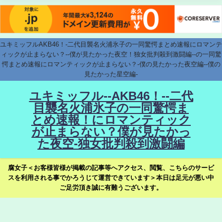
ユキミッフルAKB46！-二代目襲名火浦氷子の一同驚愕まとめ速報にロマンテ
ィックが止まらない？--僕が見たかった夜空！独女批判殺到激闘編--の一同驚
愕まとめ速報にロマンティックが止まらない？-僕の見たかった夜空編--僕の
見たかった星空編-
ユキミッフル--AKB46！--二代
目襲名火浦氷子の一同驚愕ま
とめ速報！にロマンティック
が止まらない？僕が見たかっ
た夜空-独女批判殺到激闘編
腐女子＜お客様皆様が掲載の記事等へアクセス、閲覧、こちらのサービ
スを利用される事でかろうじて運営できています＞本日は足元が悪い中
ご足労頂き誠に有難うございます。