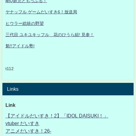
剛Q超児ともっふる！
ヤナッフル ゲームだいすき6！放送局
ヒウラー総統の野望
三代目 ユキユキッフル 花のひうら組! 見参！
魁!!アイドル塾!
t112
Links
Link
【アイドルだいすき！2】「IDOL DAISUKI！」
vtuber だいすき
アニメだいすき！26-