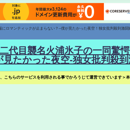
速報にロマンティックが止まらない？--僕が見たかった夜空！独女批判殺到激闘
！--二代目襲名火浦氷子の一同
見たかった夜空-独女批判殺到
、こちらのサービスを利用される事でかろうじて運営できています＞本