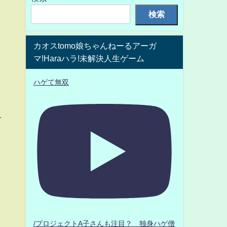
検索
カオスtomo娘ちゃんねーるアーガ
マ!Haraハラ!未解決人生ゲーム
ハゲて無双
て
/プロジェクトA子さんも注目？ 独身ハゲ僧