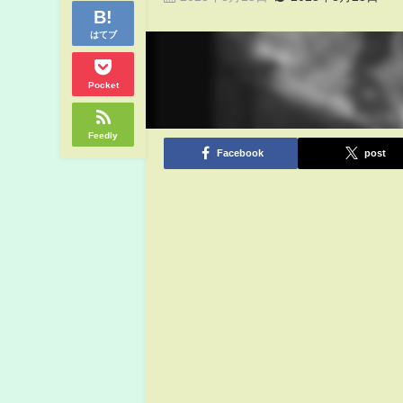
はてブ
Pocket
Feedly
Facebook
post