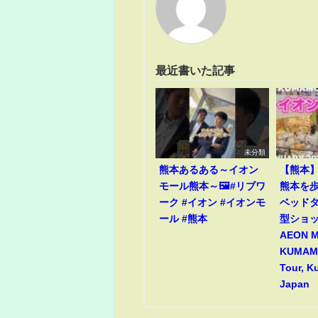
最近書いた記事
未分類
熊本あるある～イオン
【熊本
モール熊本～🖼️#リブワ
熊本を歩
ーク #イオン #イオンモ
ベッド
ール #熊本
型ショ
AEON 
KUMAMO
Tour, 
Japan