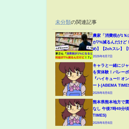
未分類
の関連記事
農家「消費税が1％
が7%減るんだけど
め】【2chスレ】【
2026年8月7日
キャラと一緒にジ
を実体験！バレー
『ハイキュー!! オ
ート(ABEMA TIME
2026年8月6日
熊本県熊本地方で震
なし 午後7時49分頃
TIMES)
2026年8月6日