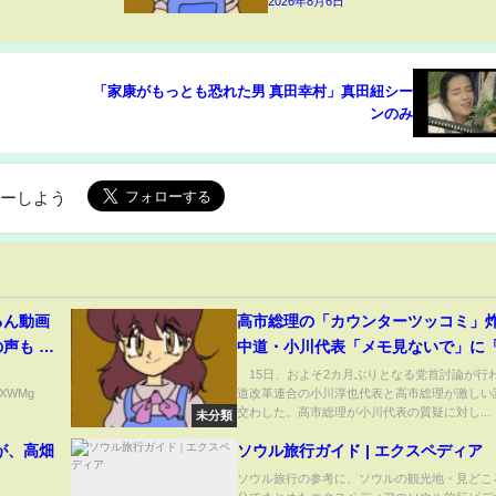
2026年8月6日
「家康がもっとも恐れた男 真田幸村」真田紐シー
ンのみ
ローしよう
るん動画
高市総理の「カウンターツッコミ」
声も #
中道・小川代表「メモ見ないで」に
化 #トッ
たもメモ見てる」 ヤジ＆爆笑で党首
15日、およそ2カ月ぶりとなる党首討論が行
mXXWMg
道改革連合の小川淳也代表と高市総理が激しい
白熱(ABEMA TIMES)
交わした。高市総理が小川代表の質疑に対し...
未分類
が、高畑
ソウル旅行ガイド | エクスペディア
ソウル旅行の参考に、ソウルの観光地・見どころ