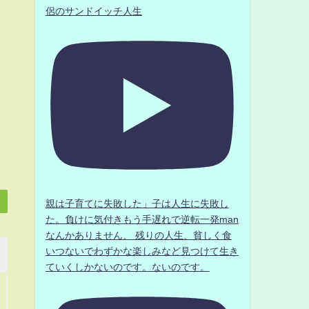
侶のサンドイッチ人生
親は子育てに失敗した」子は人生に失敗し
た。負けに気付きもう手遅れで逆転一発man
なんかありません、 残りの人生、貧しく食
いつないでわずかな楽しみなど見つけて生き
ていくしかないのです。ないのです。