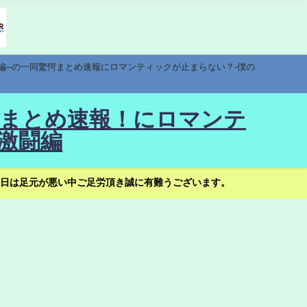
編--の一同驚愕まとめ速報にロマンティックが止まらない？-僕の
驚愕まとめ速報！にロマンテ
激闘編
日は足元が悪い中ご足労頂き誠に有難うございます。