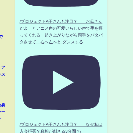
/プロジェクトA子さんも注目？ お母さん
だよ とアニメ声の可愛いらしい声で手を振
ってくれる 起き上がりながら両手をパタパ
で
タさせて 右へ左へと ダンスする
、ア
ラス
全身
ラー
シ
/プロジェクトA子さんも注目？ なぜ私は
入会拒否？真相が刺さる3分間？/