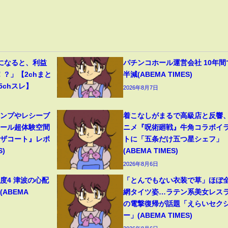
になると、利益
パチンコホール運営会社 10年間
！？」【2chまと
半減(ABEMA TIMES)
5chスレ】
2026年8月7日
ャンプやレシーブ
着こなしがまるで高級店と反響
ボール超体験空間
ニメ『呪術廻戦』牛角コラボイ
ンザコート』レポ
トに「五条だけ五つ星シェフ」
S)
(ABEMA TIMES)
2026年8月6日
度4 津波の心配
「とんでもない衣装で草」ほぼ
(ABEMA
網タイツ姿…ラテン系美女レス
の電撃復帰が話題「えらいセク
ー」(ABEMA TIMES)