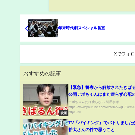
年末時代劇スペシャル番宣
Xでフォ
おすすめの記事
【緊急】警察から解放されたきば
公開デボちゃんはまだ戻らず心配の
きばるん #デボちゃん #韓国 #中国
デボちゃんだけ戻らない 引用参考
https://www.youtube.com/watch?v=qU3Ye
ポギ侍
https://w...
映画
TV『バイキング』でバトりました
裕太さんの件で思うこと