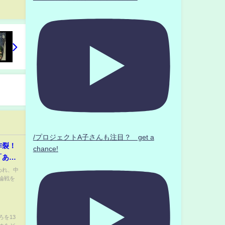
/プロジェクトA子さんも注目？ get a
炸裂！
chance!
「あな
討論が
われ、中
論戦を
を13