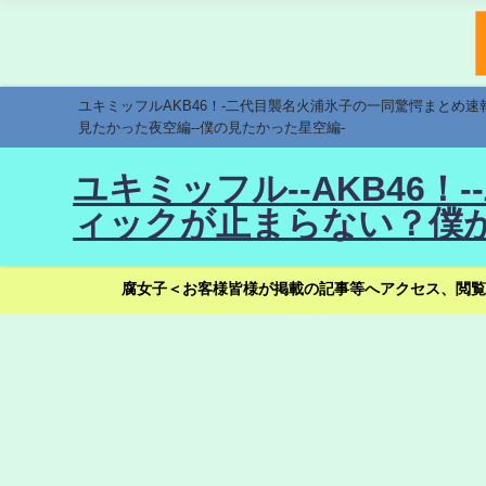
ユキミッフルAKB46！-二代目襲名火浦氷子の一同驚愕まとめ
見たかった夜空編--僕の見たかった星空編-
ユキミッフル--AKB46
ィックが止まらない？僕が
腐女子＜お客様皆様が掲載の記事等へアクセス、閲覧