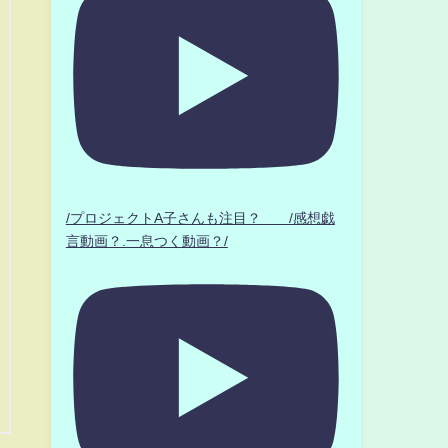
/プロジェクトA子さんも注目？ /感想戯
言動画？.一息つく動画？/