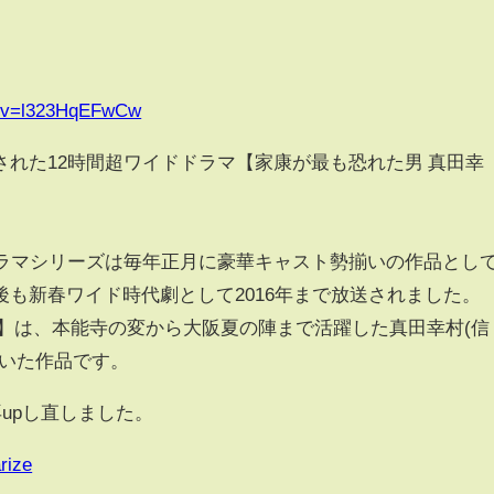
h?v=l323HqEFwCw
れた12時間超ワイドドラマ【家康が最も恐れた男 真田幸
。
ドラマシリーズは毎年正月に豪華キャスト勢揃いの作品とし
も新春ワイド時代劇として2016年まで放送されました。
村】は、本能寺の変から大阪夏の陣まで活躍した真田幸村(信
描いた作品です。
再upし直しました。
rize