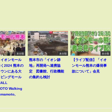
未分類
未分類
未分類
】イオンモール
熊本市の「イオン跡
【ライブ配信】「イオ
く2024 熊本の
地」再開発へ連携協
ンモール熊本の爆発事
タウンにある大
定 図書館、行政機能
故について」会見
ッピングモール
の集約も検討
MALL
TO Walking
Kumamoto,