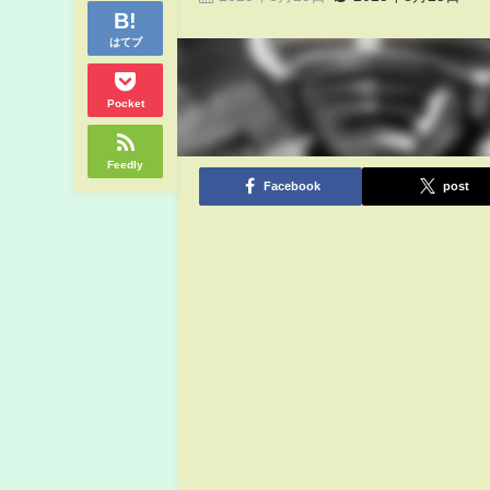
はてブ
Pocket
Feedly
Facebook
post