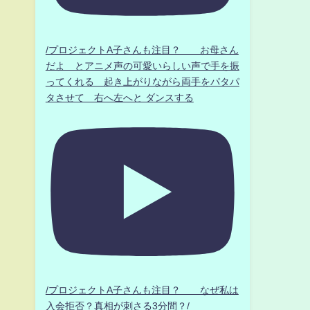
/プロジェクトA子さんも注目？ お母さん
だよ とアニメ声の可愛いらしい声で手を振
ってくれる 起き上がりながら両手をパタパ
タさせて 右へ左へと ダンスする
/プロジェクトA子さんも注目？ なぜ私は
入会拒否？真相が刺さる3分間？/