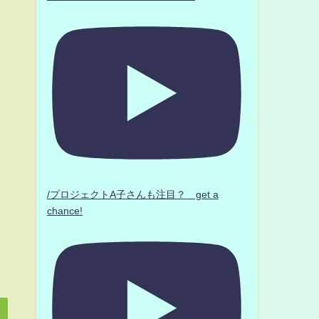
/プロジェクトA子さんも注目？ get a
chance!