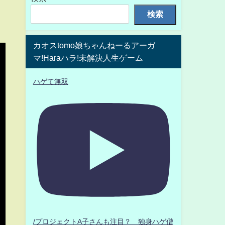
検索
カオスtomo娘ちゃんねーるアーガ
マ!Haraハラ!未解決人生ゲーム
ハゲて無双
/プロジェクトA子さんも注目？ 独身ハゲ僧