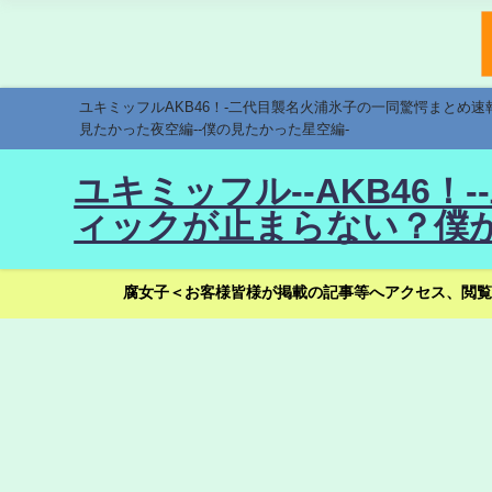
ユキミッフルAKB46！-二代目襲名火浦氷子の一同驚愕まとめ
見たかった夜空編--僕の見たかった星空編-
ユキミッフル--AKB46
ィックが止まらない？僕が
腐女子＜お客様皆様が掲載の記事等へアクセス、閲覧