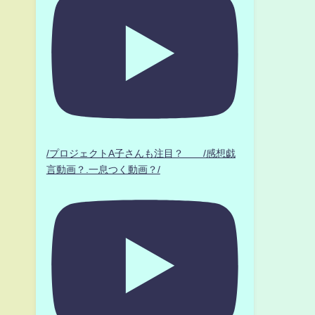
/プロジェクトA子さんも注目？ /感想戯
言動画？.一息つく動画？/