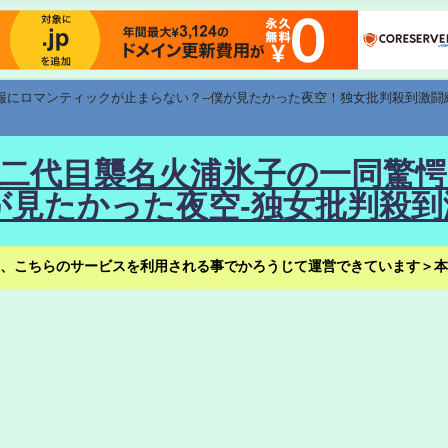
速報にロマンティックが止まらない？--僕が見たかった夜空！独女批判殺到激闘
！--二代目襲名火浦氷子の一同
見たかった夜空-独女批判殺到
、こちらのサービスを利用される事でかろうじて運営できています＞本