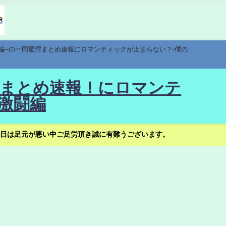
編--の一同驚愕まとめ速報にロマンティックが止まらない？-僕の
驚愕まとめ速報！にロマンテ
激闘編
日は足元が悪い中ご足労頂き誠に有難うございます。