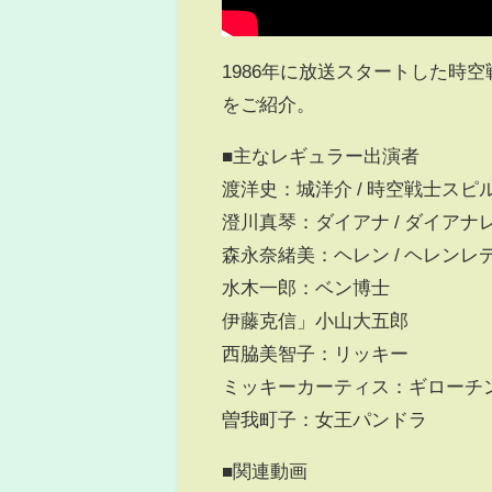
1986年に放送スタートした時
をご紹介。
■主なレギュラー出演者
渡洋史：城洋介 / 時空戦士スピ
澄川真琴：ダイアナ / ダイアナ
森永奈緒美：ヘレン / ヘレンレ
水木一郎：ベン博士
伊藤克信」小山大五郎
西脇美智子：リッキー
ミッキーカーティス：ギローチ
曽我町子：女王パンドラ
■関連動画