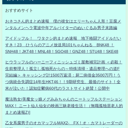
おすすめサイト
おネコさん的まとめ速報 僕の彼女はエリーちゃん人形！豆腐メ
ンタルメンヘラ電波中年アルバイターのぬいぐるみ男子末路編
アイドッフル！ ワタクシ的まとめ速報 地下格闘アイドルだい
すき！23 ひうらのアニメ放送局101ちゃんねる BNK48 ！
SNH48！JKT48！MNL48！SGO48！GNZ48！STU48！SKE48
ヒウラッフルのハーニーフィニッシュゴミ屋敷補完計画 ＜必殺！
生前整理人！孤立し孤独死からの～特殊清掃・遺品整理への道F
完結編＞ キャッシング計1500万返済：厨二病借金3500万円！う
つ病統合失調症14年生HKT46！！9期研究生、最後のサイト！全
米が泣いた！認知症鬱病60代のラストサイト絶賛！公開中
魔法熟女/美魔女ッ娘メグみみちゃんのニートッフルステーション
MAX！ ニート仙人仙女の映画三昧老後生活！（無職孤独居老人的
まとめ速報Z)]
乙女系腐男子のオカマッフルMAX2- FX！オ・カマトレーダーの