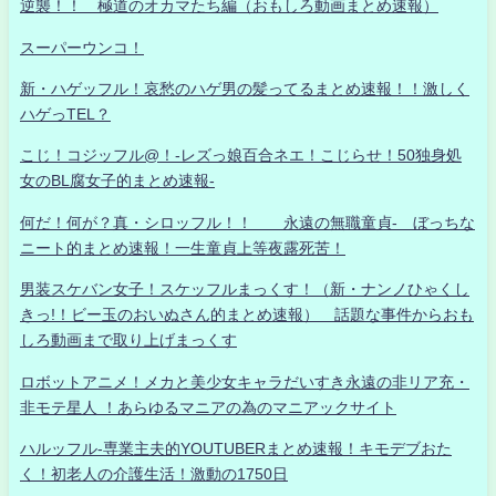
逆襲！！ 極道のオカマたち編（おもしろ動画まとめ速報）
スーパーウンコ！
新・ハゲッフル！哀愁のハゲ男の髪ってるまとめ速報！！激しく
ハゲっTEL？
こじ！コジッフル@！-レズっ娘百合ネエ！こじらせ！50独身処
女のBL腐女子的まとめ速報-
何だ！何が？真・シロッフル！！ 永遠の無職童貞- ぼっちな
ニート的まとめ速報！一生童貞上等夜露死苦！
男装スケバン女子！スケッフルまっくす！（新・ナンノひゃくし
きっ!！ビー玉のおいぬさん的まとめ速報） 話題な事件からおも
しろ動画まで取り上げまっくす
ロボットアニメ！メカと美少女キャラだいすき永遠の非リア充・
非モテ星人 ！あらゆるマニアの為のマニアックサイト
ハルッフル-専業主夫的YOUTUBERまとめ速報！キモデブおた
く！初老人の介護生活！激動の1750日