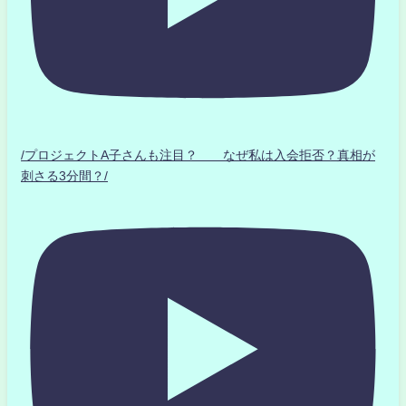
/プロジェクトA子さんも注目？ なぜ私は入会拒否？真相が
刺さる3分間？/