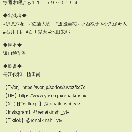
毎週木曜よる１１：５９～０：５４
◆出演者◆
#伊原六花 #佐藤大樹 #渡邊圭祐 #小西桜子 #小久保寿人
#石井正則 #石川愛大 #池田朱那
◆脚本◆
遠山絵梨香
◆監督◆
長江俊和、植田尚
【TVer】https://tver.jp/series/srvezfkc7c
【HP】https://www.ytv.co.jp/renaikinshi/
【X（旧Twitter）】@renaikinshi_ytv
【Instagram】@renaikinshi_ytv
【Tiktiok】@renaikinshi_ytv