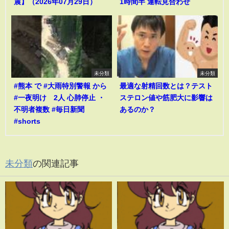
震】（2026年07月29日）
1時間半 運転見合わせ
未分類
未分類
#熊本 で #大雨特別警報 から
最適な射精回数とは？テスト
#一夜明け 2人 心肺停止 ・
ステロン値や筋肥大に影響は
不明者複数 #毎日新聞
あるのか？
#shorts
未分類
の関連記事