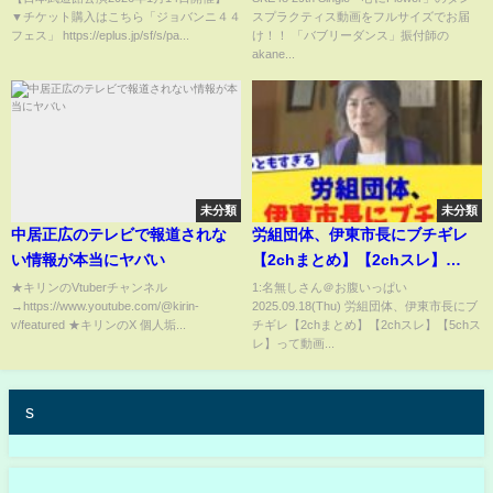
▼チケット購入はこちら「ジョバンニ４４
スプラクティス動画をフルサイズでお届
フェス」 https://eplus.jp/sf/s/pa...
け！！ 「バブリーダンス」振付師の
akane...
未分類
未分類
中居正広のテレビで報道されな
労組団体、伊東市長にブチギレ
い情報が本当にヤバい
【2chまとめ】【2chスレ】
【5chスレ】
★キリンのVtuberチャンネル
1:名無しさん＠お腹いっぱい
→https://www.youtube.com/@kirin-
2025.09.18(Thu) 労組団体、伊東市長にブ
v/featured ★キリンのX 個人垢...
チギレ【2chまとめ】【2chスレ】【5chス
レ】って動画...
s