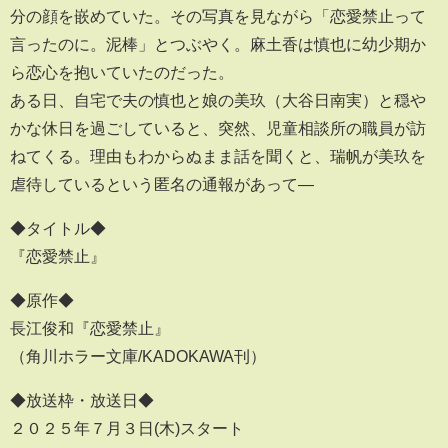
分の顔を嵌めていた。その写真を見ながら「恋愛禁止って
言ったのに。泥棒」とつぶやく。麻土香は慎也に幼少期か
ら恋心を抱いていたのだった。
ある日、自宅で夫の慎也と娘の美玖（大谷日南実）と穏や
かな休日を過ごしていると、突然、児童相談所の職員が訪
ねてくる。理由もわからぬまま話を聞くと、瑞帆が美玖を
虐待しているという匿名の通報があって―
◆タイトル◆
『恋愛禁止』
◆原作◆
長江俊和『恋愛禁止』
（角川ホラー文庫/KADOKAWA刊）
◆放送枠・放送日◆
２０２５年７月３日(木)スタート