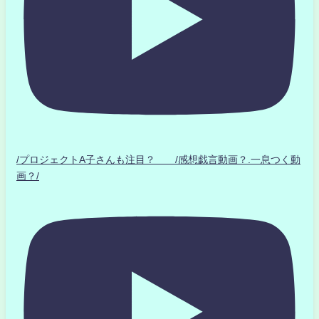
/プロジェクトA子さんも注目？ /感想戯言動画？.一息つく動
画？/