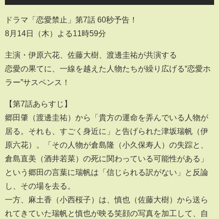
ドラマ「恋愛禁止」第7話 60秒予告！
8月14日（木）よる11時59分
主演・伊原六花、佐藤大樹、渡邊圭祐が共演する
恋愛の果てに、一線を越えた人物たちが繰り広げる“恋愛ホ
ラー”サスペンス！
【第7話あらすじ】
郷田肇（渡邊圭祐）から「貴方の運命を弄んでいる人物が
居る。それも、すごく身近に」と告げられた津坂瑞帆（伊
原六花）。「その人物が倉島隆（小久保寿人）の失踪と、
倉島直美（酒井若菜）の死に関わっている可能性がある」
という郷田の言葉に瑞帆は「信じられる訳がない」と反論
し、その場を去る。
一方、麻土香（小西桜子）は、慎也（佐藤大樹）から送ら
れてきていた瑞帆と慎也が映る笑顔の写真を加工して、自