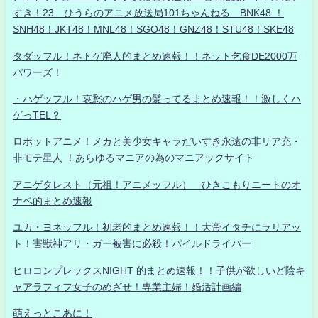
すき！23 ひうらのアニメ放送局101ちゃんねる BNK48 ！
SNH48！JKT48！MNL48！SGO48！GNZ48！STU48！SKE48
タダッフル！ネトゲ廃人的まとめ速報！！ネット乞食DE2000万
パワーズ！
・ハゲッフル！哀愁のハゲ男の髪ってるまとめ速報！！激しくハ
ゲっTEL？
ロボットアニメ！メカと美少女キャラだいすき永遠の非リア充・
非モテ星人 ！あらゆるマニアの為のマニアックサイト
アニゲタレスト（元祖！アニメッフル） ひきこもりニートのオ
ナベ的まとめ速報
ユカ・ヨネッフル！初老的まとめ速報！！大帝イタチにラリアッ
ト！害獣神アリ・ガー被害に必殺！パイルドライバー
ヒロコンプレックスNIGHT 的まとめ速報！！子供が欲しいど陰キ
ャアラフィフ女子のめざせ！専業主婦！婚活計画編
萌えっとこあに！