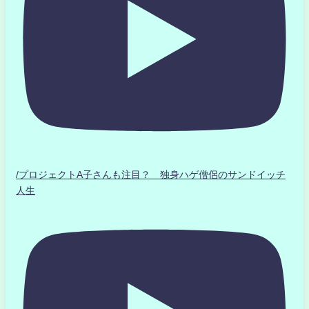
/プロジェクトA子さんも注目？ 独身ハゲ僧侶のサンドイッチ
人生