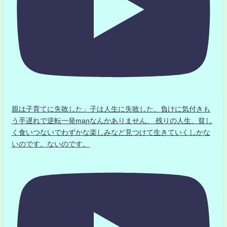
親は子育てに失敗した」子は人生に失敗した。負けに気付きも
う手遅れで逆転一発manなんかありません、 残りの人生、貧し
く食いつないでわずかな楽しみなど見つけて生きていくしかな
いのです。ないのです。