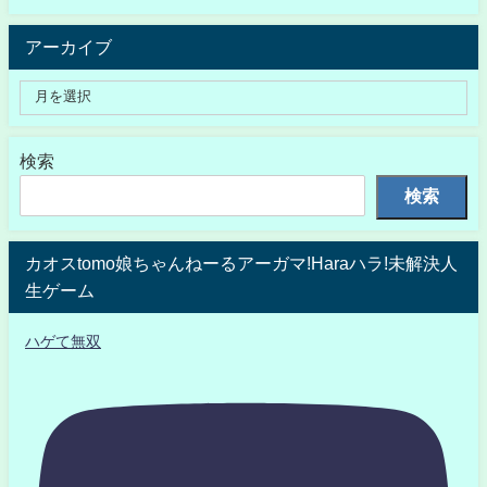
アーカイブ
検索
検索
カオスtomo娘ちゃんねーるアーガマ!Haraハラ!未解決人
生ゲーム
ハゲて無双