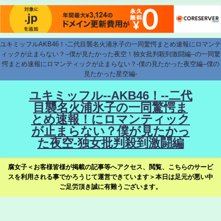
ユキミッフルAKB46！-二代目襲名火浦氷子の一同驚愕まとめ速報にロマンテ
ィックが止まらない？--僕が見たかった夜空！独女批判殺到激闘編--の一同驚
愕まとめ速報にロマンティックが止まらない？-僕の見たかった夜空編--僕の
見たかった星空編-
ユキミッフル--AKB46！--二代
目襲名火浦氷子の一同驚愕ま
とめ速報！にロマンティック
が止まらない？僕が見たかっ
た夜空-独女批判殺到激闘編
腐女子＜お客様皆様が掲載の記事等へアクセス、閲覧、こちらのサービ
スを利用される事でかろうじて運営できています＞本日は足元が悪い中
ご足労頂き誠に有難うございます。