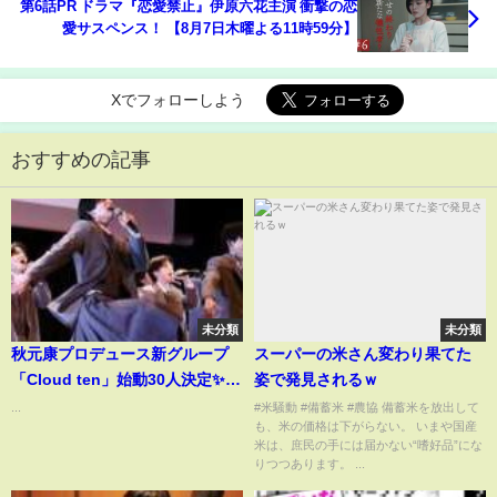
第6話PR ドラマ『恋愛禁止』伊原六花主演 衝撃の恋
愛サスペンス！ 【8月7日木曜よる11時59分】
Xでフォローしよう
おすすめの記事
未分類
未分類
秋元康プロデュース新グループ
スーパーの米さん変わり果てた
「Cloud ten」始動30人決定✨世
姿で発見されるｗ
界へ挑戦する新時代アイドル誕
...
#米騒動 #備蓄米 #農協 備蓄米を放出して
も、米の価格は下がらない。 いまや国産
生🚀
米は、庶民の手には届かない“嗜好品”にな
りつつあります。 ...