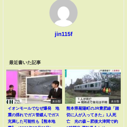
jin115f
最近書いた記事
未分類
未分類
イオンモールでなぜ爆発 地
熊本県菊陽町のJR豊肥線「踏
震の揺れでガス管緩んでガス
切に人が入ってきた」1人死
充満した可能性も【熊本地
亡 光の森～肥後大津間で約