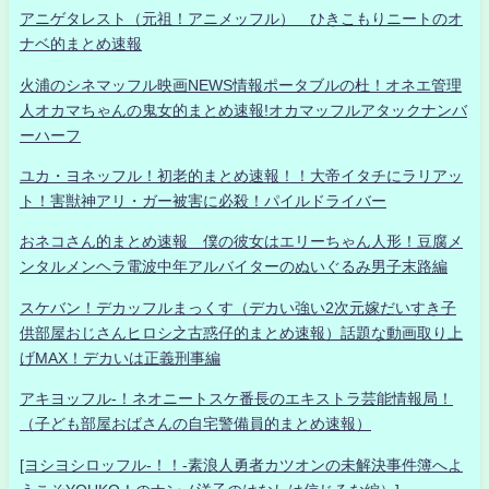
アニゲタレスト（元祖！アニメッフル） ひきこもりニートのオ
ナベ的まとめ速報
火浦のシネマッフル映画NEWS情報ポータブルの杜！オネエ管理
人オカマちゃんの鬼女的まとめ速報!オカマッフルアタックナンバ
ーハーフ
ユカ・ヨネッフル！初老的まとめ速報！！大帝イタチにラリアッ
ト！害獣神アリ・ガー被害に必殺！パイルドライバー
おネコさん的まとめ速報 僕の彼女はエリーちゃん人形！豆腐メ
ンタルメンヘラ電波中年アルバイターのぬいぐるみ男子末路編
スケバン！デカッフルまっくす（デカい強い2次元嫁だいすき子
供部屋おじさんヒロシ之古惑仔的まとめ速報）話題な動画取り上
げMAX！デカいは正義刑事編
アキヨッフル-！ネオニートスケ番長のエキストラ芸能情報局！
（子ども部屋おばさんの自宅警備員的まとめ速報）
[ヨシヨシロッフル-！！-素浪人勇者カツオンの未解決事件簿へよ