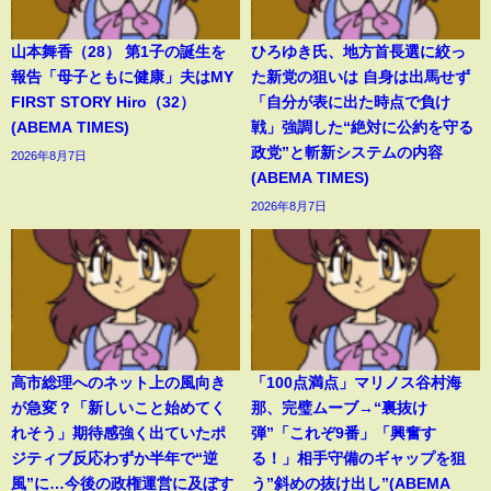
山本舞香（28） 第1子の誕生を
ひろゆき氏、地方首長選に絞っ
報告「母子ともに健康」夫はMY
た新党の狙いは 自身は出馬せず
FIRST STORY Hiro（32）
「自分が表に出た時点で負け
(ABEMA TIMES)
戦」強調した“絶対に公約を守る
政党”と斬新システムの内容
2026年8月7日
(ABEMA TIMES)
2026年8月7日
高市総理へのネット上の風向き
「100点満点」マリノス谷村海
が急変？「新しいこと始めてく
那、完璧ムーブ→“裏抜け
れそう」期待感強く出ていたポ
弾”「これぞ9番」「興奮す
ジティブ反応わずか半年で“逆
る！」相手守備のギャップを狙
風”に…今後の政権運営に及ぼす
う”斜めの抜け出し”(ABEMA