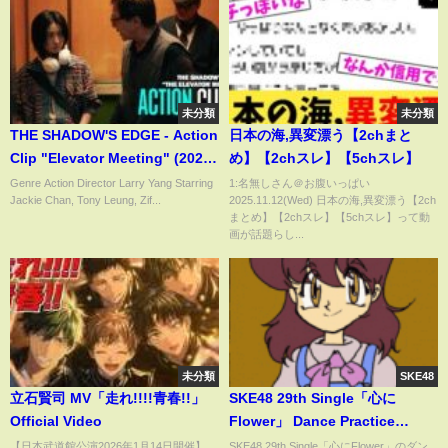
未分類
未分類
THE SHADOW'S EDGE - Action
日本の海,異変漂う【2chまと
Clip "Elevator Meeting" (2025)
め】【2chスレ】【5chスレ】
捕风追影 [Jackie Chan, Tony
Genre Action Director Larry Yang Starring
1:名無しさん＠お腹いっぱい
Jackie Chan, Tony Leung, Zif...
2025.11.12(Wed) 日本の海,異変漂う【2ch
Leung]
まとめ】【2chスレ】【5chスレ】って動
画が話題らし...
未分類
SKE48
立石賢司 MV「走れ!!!!青春!!」
SKE48 29th Single「心に
Official Video
Flower」 Dance Practice
Movie
【日本武道館公演2026年1月14日開催】
SKE48 29th Single「心にFlower」のダン