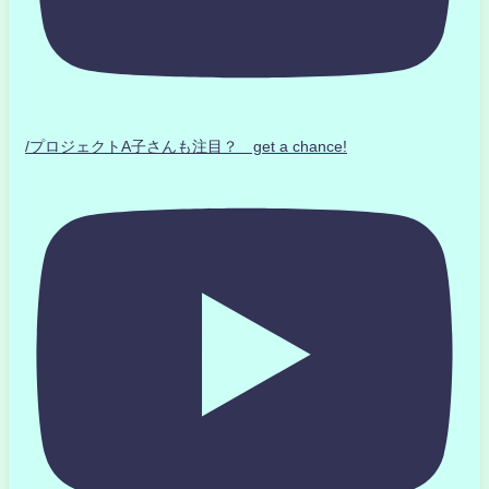
/プロジェクトA子さんも注目？ get a chance!