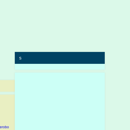
s
erobo