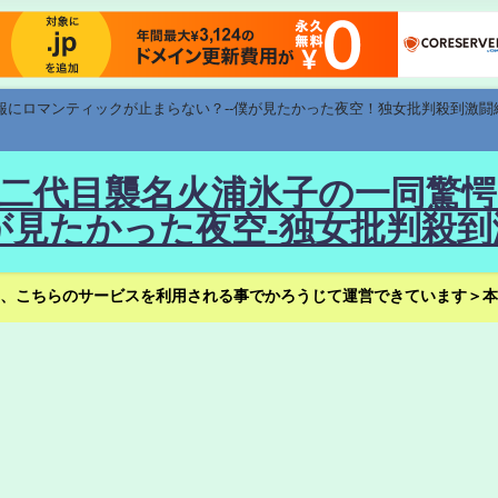
速報にロマンティックが止まらない？--僕が見たかった夜空！独女批判殺到激闘
！--二代目襲名火浦氷子の一同
見たかった夜空-独女批判殺到
、こちらのサービスを利用される事でかろうじて運営できています＞本