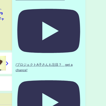
那、
9
ギャ
/プロジェクトA子さんも注目？ get a
chance!