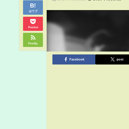
はてブ
Pocket
Feedly
Facebook
post