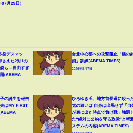
年07月29日）
多発デスマッ
台北中心部への攻撃阻止「橋の
押さえた2対1の
鎖」訓練(ABEMA TIMES)
の姿も…自由すぎ
2026年8月7日
(ABEMA
1子の誕生を報告
ひろゆき氏、地方首長選に絞っ
はMY FIRST
党の狙いは 自身は出馬せず「自
(ABEMA
が表に出た時点で負け戦」強調
た“絶対に公約を守る政党”と斬
ステムの内容(ABEMA TIMES)