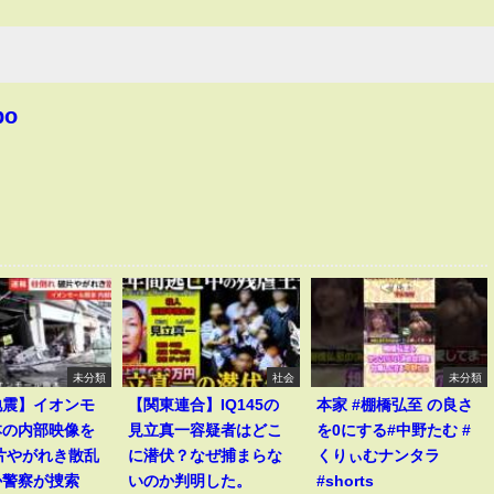
bo
未分類
社会
未分類
地震】イオンモ
【関東連合】IQ145の
本家 #棚橋弘至 の良さ
本の内部映像を
見立真一容疑者はどこ
を0にする#中野たむ #
片やがれき散乱
に潜伏？なぜ捕まらな
くりぃむナンタラ
か警察が捜索
いのか判明した。
#shorts