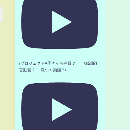
/プロジェクトA子さんも注目？ /感想戯
言動画？.一息つく動画？/