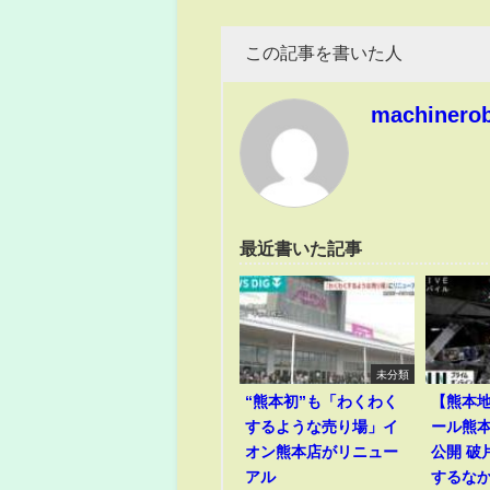
この記事を書いた人
machinero
最近書いた記事
未分類
“熊本初”も「わくわく
【熊本
するような売り場」イ
ール熊
オン熊本店がリニュー
公開 破
アル
するな