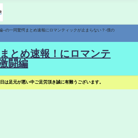
編--の一同驚愕まとめ速報にロマンティックが止まらない？-僕の
驚愕まとめ速報！にロマンテ
激闘編
日は足元が悪い中ご足労頂き誠に有難うございます。