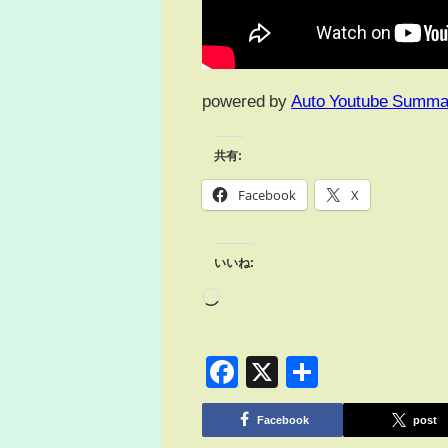
powered by
Auto Youtube Summa
共有:
Facebook
X
いいね:
Facebook
X
共
有
Facebook
post