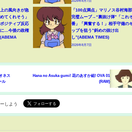
2026年8月7日
ト上の風向きが急
「100点満点」マリノス谷村海
始めてくれそう」
完璧ムーブ→“裏抜け弾”「これぞ
たポジティブ反応
番」「興奮する！」相手守備の
”に…今後の政権
ップを狙う”斜めの抜け出
ABEMA
し”(ABEMA TIMES)
2026年8月7日
イオネス
Hana no Asuka gumi! 花のあすか組! OVA 01
ホール
(RAW)
ローしよう