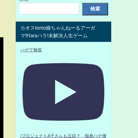
検索
カオスtomo娘ちゃんねーるアーガ
マ!Haraハラ!未解決人生ゲーム
ハゲて無双
/プロジェクトA子さんも注目？ 独身ハゲ僧