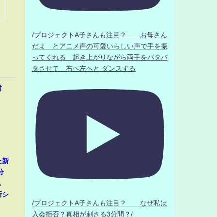
/プロジェクトA子さんも注目？ お母さん
だよ とアニメ声の可愛いらしい声で手を振
ってくれる 起き上がりながら両手をパタパ
タさせて 右へ左へと ダンスする
封
た新
分
し
新シ
/プロジェクトA子さんも注目？ なぜ私は
入会拒否？真相が刺さる3分間？/