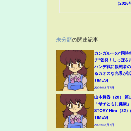
（2026
未分類
の関連記事
カンガルーの“同時
チ”勃発！しっぽを
ハンデ戦に観戦者
るカオスな光景が話題
TIMES)
2026年8月7日
山本舞香（28） 第
「母子ともに健康」夫
STORY Hiro（32）
TIMES)
2026年8月7日