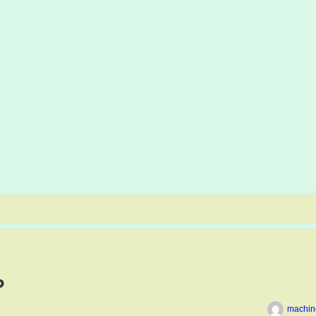
P
machin