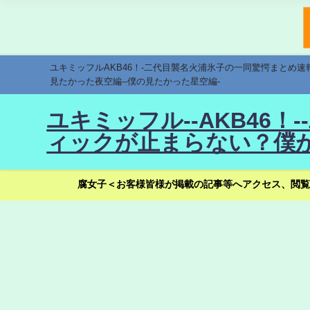
ユキミッフルAKB46！-二代目襲名火浦氷子の一同驚愕まとめ
見たかった夜空編--僕の見たかった星空編-
ユキミッフル--AKB46
ィックが止まらない？僕が
腐女子＜お客様皆様が掲載の記事等へアクセス、閲覧