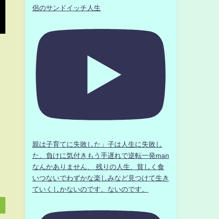
侶のサンドイッチ人生
親は子育てに失敗した」子は人生に失敗し
た。負けに気付きもう手遅れで逆転一発man
なんかありません、 残りの人生、貧しく食
いつないでわずかな楽しみなど見つけて生き
ていくしかないのです。ないのです。