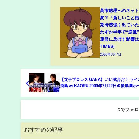
高市総理へのネッ
変？「新しいこと
期待感強く出てい
わずか半年で“逆風
運営に及ぼす影響は(
TIMES)
2026年8月7日
【女子プロレス GAEA】いい試合だ！ ラ
飛鳥 vs KAORU 2000年7月22日＠後楽園
Xでフォ
おすすめの記事