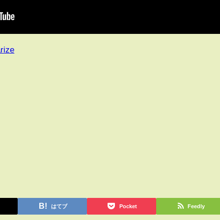
rize
はてブ
Pocket
Feedly