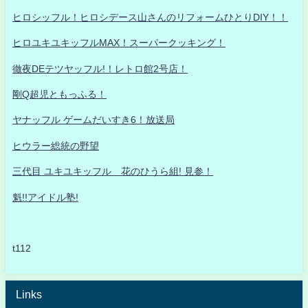
ヒロシッフル！ヒロシデース山さんのリフォームひとりDIY！！
ヒロユキユキッフルMAX！スーパークッキング！
徹夜DEテツヤッフル!！レトロ館2号店！
剛Q超児ともっふる！
ヤナッフル ゲームだいすき6！放送局
ヒウラー総統の野望
三代目 ユキユキッフル 花のひうら組! 見参！
魁!!アイドル塾!
t112
Links