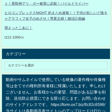
ト！害獣神アリ・ガー被害に必殺！パイルドライバー
ヒロコンプレックスNIGHT 的まとめ速報！！子供が欲しいど陰キ
ャアラフィフ女子のめざせ！専業主婦！婚活計画編
萌えっとこあに！
t112-1000ｍ
カテゴリー
動画やサムネイルで使用している映像の著作権や肖像権
等は全てその権利所有者様に帰属いたします。申しわけ
ございません。お客様からの要望、問題がある記事を削
除、送信防止措置にできる限り応じます。お問い合わせ
のサイトアドレスです。 https://form.os7.biz/f/c82c6596/
当サイトは各動画共有サイトへのアップロードは行なっ