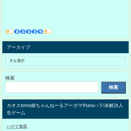
アーカイブ
検索
検索
カオスtomo娘ちゃんねーるアーガマ!Haraハラ!未解決人
生ゲーム
ハゲて無双