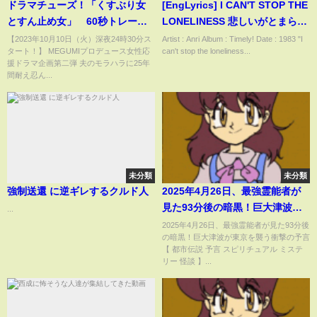
ドラマチューズ！「くすぶり女
[EngLyrics] I CAN'T STOP THE
とすん止め女」 60秒トレーラ
LONELINESS 悲しいがとまらな
ー
い - Anri
【2023年10月10日（火）深夜24時30分ス
Artist : Anri Album : Timely! Date : 1983 "I
タート！】 MEGUMIプロデュース女性応
can't stop the loneliness...
援ドラマ企画第二弾 夫のモラハラに25年
間耐え忍ん...
未分類
未分類
強制送還 に逆ギレするクルド人
2025年4月26日、最強霊能者が
見た93分後の暗黒！巨大津波が
...
東京を襲う衝撃の予言【 都市伝
2025年4月26日、最強霊能者が見た93分後
の暗黒！巨大津波が東京を襲う衝撃の予言
説 予言 スピリチュアル ミステリ
【 都市伝説 予言 スピリチュアル ミステ
ー 怪談 】
リー 怪談 】...