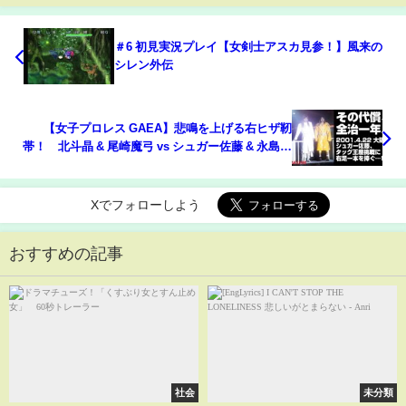
＃6 初見実況プレイ【女剣士アスカ見参！】風来の
シレン外伝
【女子プロレス GAEA】悲鳴を上げる右ヒザ靭
帯！ 北斗晶 & 尾崎魔弓 vs シュガー佐藤 & 永島千
佳世 2001年4月22日＠大阪・なみはやドーム AAAW
タッグ選手権試合
Xでフォローしよう
おすすめの記事
社会
未分類