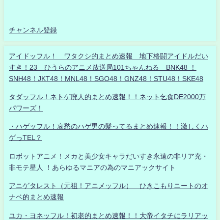
チャンネル登録
アイドッフル！ ワタクシ的まとめ速報 地下格闘アイドルだい
すき！23 ひうらのアニメ放送局101ちゃんねる BNK48 ！
SNH48！JKT48！MNL48！SGO48！GNZ48！STU48！SKE48
タダッフル！ネトゲ廃人的まとめ速報！！ネット乞食DE2000万
パワーズ！
・ハゲッフル！哀愁のハゲ男の髪ってるまとめ速報！！激しくハ
ゲっTEL？
ロボットアニメ！メカと美少女キャラだいすき永遠の非リア充・
非モテ星人 ！あらゆるマニアの為のマニアックサイト
アニゲタレスト（元祖！アニメッフル） ひきこもりニートのオ
ナベ的まとめ速報
ユカ・ヨネッフル！初老的まとめ速報！！大帝イタチにラリアッ