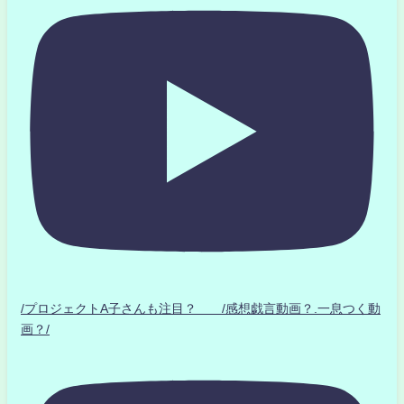
/プロジェクトA子さんも注目？ /感想戯言動画？.一息つく動
画？/