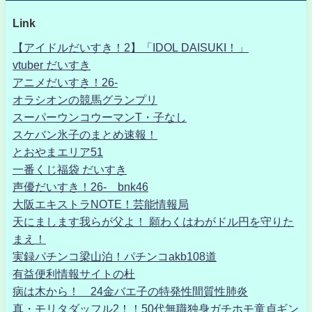
Link
【アイドルだいすき！2】「IDOL DAISUKI！」
vtuber だいすき
アニメだいすき！26-
オラシオンの競馬グランプリ
スーパーウンコウーマンT・子なし
スケバン氷子のまとめ速報！
とおやまエリア51
一番くじ福袋 だいすき
声優だいすき！26- bnk46
大阪エキストラNOTE！芸能情報局
天にまします我らが父よ！ 願わくはわがドル円を守りた
まえ！
実録パチンコ梁山泊！パチンコakb108道
有益便利情報サイトの杜
病は木から！ 24金バエ子の特発性間質性肺炎
真・モリタダッフル2！！50代無職独身ガチホモ童貞ギン