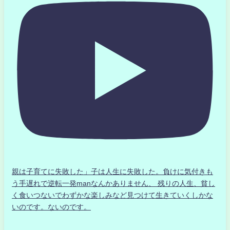
親は子育てに失敗した」子は人生に失敗した。負けに気付きも
う手遅れで逆転一発manなんかありません、 残りの人生、貧し
く食いつないでわずかな楽しみなど見つけて生きていくしかな
いのです。ないのです。