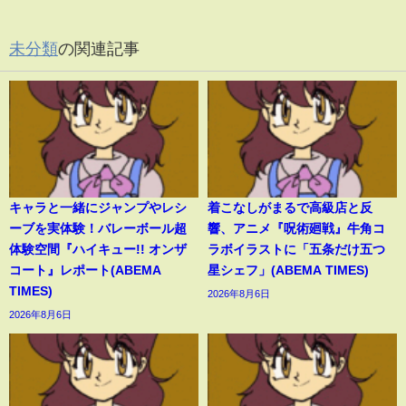
未分類
の関連記事
キャラと一緒にジャンプやレシ
着こなしがまるで高級店と反
ーブを実体験！バレーボール超
響、アニメ『呪術廻戦』牛角コ
体験空間『ハイキュー!! オンザ
ラボイラストに「五条だけ五つ
コート』レポート(ABEMA
星シェフ」(ABEMA TIMES)
TIMES)
2026年8月6日
2026年8月6日