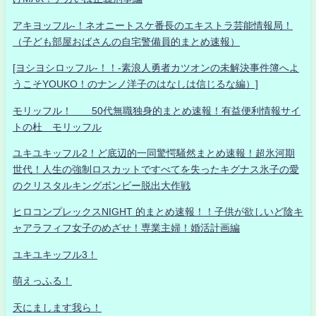
アキヨッフル-！ネオニートスケ番長のエキストラ芸能情報局！
（子ども部屋おばさんの自宅警備員的まとめ速報）
[ヨシヨシロッフル-！！-素浪人勇者カツオンの未解決事件簿へよ
うこそYOUKO！のナンノ洋子のはなしは信じるな編）]
モリッフル！ 50代無職独身的まとめ速報！有益便利情報サイ
トの杜 モリッフル
ユキユキッフル2！ど底辺的一同驚愕騒然まとめ速報！超氷河期
世代！人生の強制ロスカットですべてを失ったキグナス氷子の愛
のクリスタルキングボンビー脱出大作戦
ヒロコンプレックスNIGHT 的まとめ速報！！子供が欲しいど陰キ
ャアラフィフ女子のめざせ！専業主婦！婚活計画編
ユキユキッフル3！
萌えっふる！
天にまします我ら！