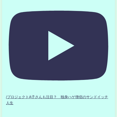
/プロジェクトA子さんも注目？ 独身ハゲ僧侶のサンドイッチ
人生