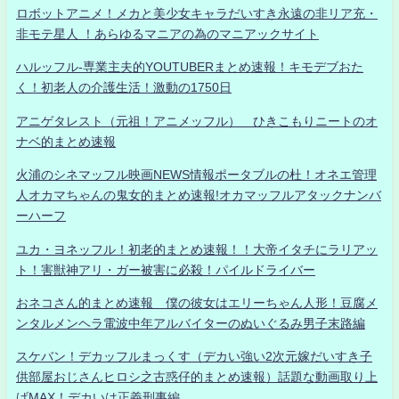
ロボットアニメ！メカと美少女キャラだいすき永遠の非リア充・
非モテ星人 ！あらゆるマニアの為のマニアックサイト
ハルッフル-専業主夫的YOUTUBERまとめ速報！キモデブおた
く！初老人の介護生活！激動の1750日
アニゲタレスト（元祖！アニメッフル） ひきこもりニートのオ
ナベ的まとめ速報
火浦のシネマッフル映画NEWS情報ポータブルの杜！オネエ管理
人オカマちゃんの鬼女的まとめ速報!オカマッフルアタックナンバ
ーハーフ
ユカ・ヨネッフル！初老的まとめ速報！！大帝イタチにラリアッ
ト！害獣神アリ・ガー被害に必殺！パイルドライバー
おネコさん的まとめ速報 僕の彼女はエリーちゃん人形！豆腐メ
ンタルメンヘラ電波中年アルバイターのぬいぐるみ男子末路編
スケバン！デカッフルまっくす（デカい強い2次元嫁だいすき子
供部屋おじさんヒロシ之古惑仔的まとめ速報）話題な動画取り上
げMAX！デカいは正義刑事編