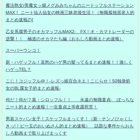
魔法熟女/美魔女ッ娘メグみみちゃんのニートッフルステーション
MAX！ ニート仙人仙女の映画三昧老後生活！（無職孤独居老人的
まとめ速報Z)]
乙女系腐男子のオカマッフルMAX2- FX！オ・カマトレーダーの
逆襲！！ 極道のオカマたち編（おもしろ動画まとめ速報）
スーパーウンコ！
新・ハゲッフル！哀愁のハゲ男の髪ってるまとめ速報！！激しく
ハゲっTEL？
こじ！コジッフル@！-レズっ娘百合ネエ！こじらせ！50独身処
女のBL腐女子的まとめ速報-
何だ！何が？真・シロッフル！！ 永遠の無職童貞- ぼっちな
ニート的まとめ速報！一生童貞上等夜露死苦！
男装スケバン女子！スケッフルまっくす！（新・ナンノひゃくし
きっ!！ビー玉のおいぬさん的まとめ速報） 話題な事件からおも
しろ動画まで取り上げまっくす