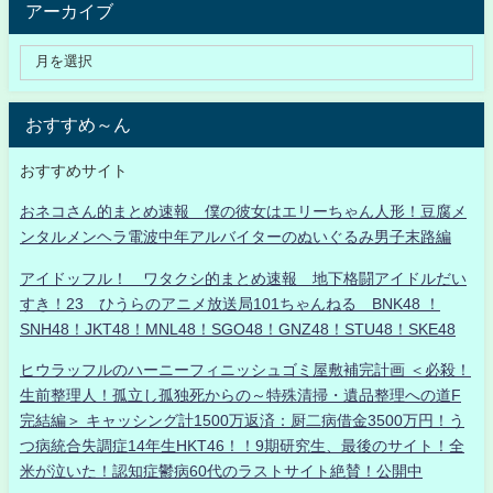
アーカイブ
おすすめ～ん
おすすめサイト
おネコさん的まとめ速報 僕の彼女はエリーちゃん人形！豆腐メ
ンタルメンヘラ電波中年アルバイターのぬいぐるみ男子末路編
アイドッフル！ ワタクシ的まとめ速報 地下格闘アイドルだい
すき！23 ひうらのアニメ放送局101ちゃんねる BNK48 ！
SNH48！JKT48！MNL48！SGO48！GNZ48！STU48！SKE48
ヒウラッフルのハーニーフィニッシュゴミ屋敷補完計画 ＜必殺！
生前整理人！孤立し孤独死からの～特殊清掃・遺品整理への道F
完結編＞ キャッシング計1500万返済：厨二病借金3500万円！う
つ病統合失調症14年生HKT46！！9期研究生、最後のサイト！全
米が泣いた！認知症鬱病60代のラストサイト絶賛！公開中