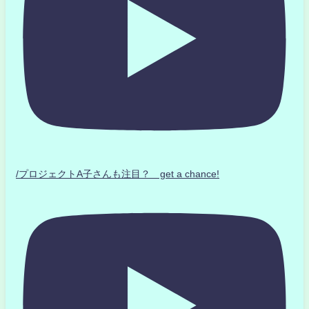
/プロジェクトA子さんも注目？ get a chance!