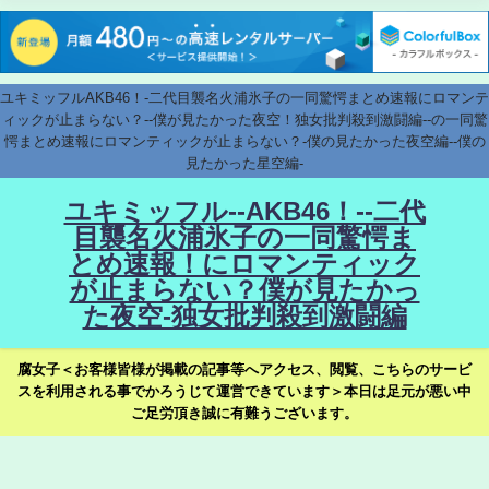
ユキミッフルAKB46！-二代目襲名火浦氷子の一同驚愕まとめ速報にロマンテ
ィックが止まらない？--僕が見たかった夜空！独女批判殺到激闘編--の一同驚
愕まとめ速報にロマンティックが止まらない？-僕の見たかった夜空編--僕の
見たかった星空編-
ユキミッフル--AKB46！--二代
目襲名火浦氷子の一同驚愕ま
とめ速報！にロマンティック
が止まらない？僕が見たかっ
た夜空-独女批判殺到激闘編
腐女子＜お客様皆様が掲載の記事等へアクセス、閲覧、こちらのサービ
スを利用される事でかろうじて運営できています＞本日は足元が悪い中
ご足労頂き誠に有難うございます。