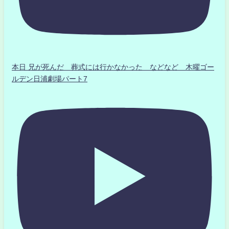
本日 兄が死んだ 葬式には行かなかった などなど 木曜ゴー
ルデン日浦劇場パート7