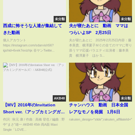
未分類
未分類
西成に怖そうな人達が集結して
夫が寝たあとに 動画 ママは
きた動画
つらいよSP 2月25日
個人アカウント
夫が寝たあとに 2025年2月25日内容：藤
https://instagram.com/sdarvish56?
本美貴、横澤夏子ＭＣの全てのママに寄り
igshid=6vek7exizhjx 谷ヤンTwitte...
添うママ応援バラエティ出演者：藤本美
貴 横澤夏子 ほか S...
AKB48
未分類
【MV】2016年のInvitation
チャンハウス 動画 日本全国
Short ver.〈アップカミングガー
レアなモノを発掘 1月6日
ルズ〉/ AKB48[公式]
作詞 : 秋元 康 / 作曲 : 高橋 登也 / 編曲 : 野
rakuten_design="slide";rakuten_affiliateId="0
中“まさ”雄一 AKB48 45th 両A面 Maxi
Single「LOVE...