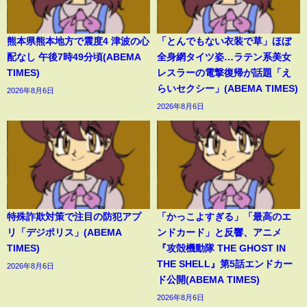
熊本県熊本地方で震度4 津波の心
「とんでもない衣装で草」ほぼ
配なし 午後7時49分頃(ABEMA
全身網タイツ姿…ラテン系美女
TIMES)
レスラーの電撃復帰が話題「え
らいセクシー」(ABEMA TIMES)
2026年8月6日
2026年8月6日
特殊詐欺対策で注目の防犯アプ
「かっこよすぎる」「最高のエ
リ「デジポリス」(ABEMA
ンドカード」と反響、アニメ
TIMES)
『攻殻機動隊 THE GHOST IN
THE SHELL』第5話エンドカー
2026年8月6日
ド公開(ABEMA TIMES)
2026年8月6日