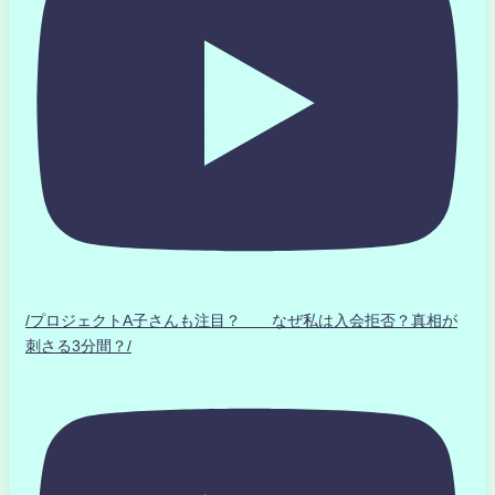
/プロジェクトA子さんも注目？ なぜ私は入会拒否？真相が
刺さる3分間？/