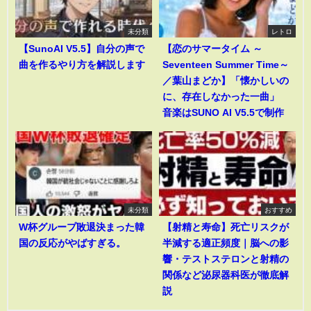
未分類
レトロ
【SunoAI V5.5】自分の声で
【恋のサマータイム ～
曲を作るやり方を解説します
Seventeen Summer Time～
／葉山まどか】「懐かしいの
に、存在しなかった一曲」
音楽はSUNO AI V5.5で制作
未分類
おすすめ
W杯グループ敗退決まった韓
【射精と寿命】死亡リスクが
国の反応がやばすぎる。
半減する適正頻度｜脳への影
響・テストステロンと射精の
関係など泌尿器科医が徹底解
説