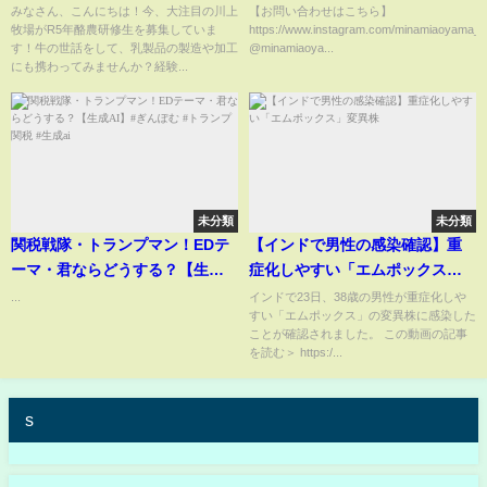
産 #自然暮らし #農業生活 #研修
てみた！【あいさ】
みなさん、こんにちは！今、大注目の川上
【お問い合わせはこちら】
牧場がR5年酪農研修生を募集していま
https://www.instagram.com/minamiaoyama_gi
生募集 #牧場ライフ #就活 #求人
す！牛の世話をして、乳製品の製造や加工
@minamiaoya...
#研修生
にも携わってみませんか？経験...
未分類
未分類
関税戦隊・トランプマン！EDテ
【インドで男性の感染確認】重
ーマ・君ならどうする？【生成
症化しやすい「エムポックス」
AI】#ぎんぽむ #トランプ関税 #
変異株
...
インドで23日、38歳の男性が重症化しや
すい「エムポックス」の変異株に感染した
生成ai
ことが確認されました。 この動画の記事
を読む＞ https:/...
s