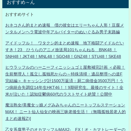
おすすめ～ん
おすすめサイト
おネコさん的まとめ速報 僕の彼女はエリーちゃん人形！豆腐メ
ンタルメンヘラ電波中年アルバイターのぬいぐるみ男子末路編
アイドッフル！ ワタクシ的まとめ速報 地下格闘アイドルだい
すき！23 ひうらのアニメ放送局101ちゃんねる BNK48 ！
SNH48！JKT48！MNL48！SGO48！GNZ48！STU48！SKE48
ヒウラッフルのハーニーフィニッシュゴミ屋敷補完計画 ＜必殺！
生前整理人！孤立し孤独死からの～特殊清掃・遺品整理への道F
完結編＞ キャッシング計1500万返済：厨二病借金3500万円！う
つ病統合失調症14年生HKT46！！9期研究生、最後のサイト！全
米が泣いた！認知症鬱病60代のラストサイト絶賛！公開中
魔法熟女/美魔女ッ娘メグみみちゃんのニートッフルステーション
MAX！ ニート仙人仙女の映画三昧老後生活！（無職孤独居老人的
まとめ速報Z)]
乙女系腐男子のオカマッフルMAX2- FX！オ・カマトレーダーの