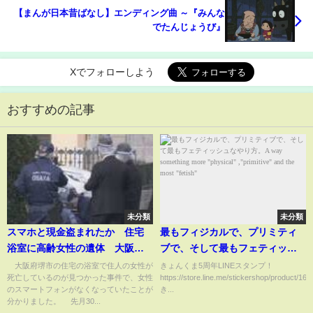
【まんが日本昔ばなし】エンディング曲 ～『みんな
でたんじょうび』
Xでフォローしよう
おすすめの記事
未分類
未分類
スマホと現金盗まれたか 住宅
最もフィジカルで、プリミティ
浴室に高齢女性の遺体 大阪・
ブで、そして最もフェティッシ
堺市(2026年2月10日)
ュなやり方。A way something
大阪府堺市の住宅の浴室で住人の女性が
きょんくま5周年LINEスタンプ！
死亡しているのが見つかった事件で、女性
https://store.line.me/stickershop/product/16
more "physical" ,"primitive"
のスマートフォンがなくなっていたことが
き...
and the most "fetish"
分かりました。 先月30...