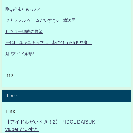
剛Q超児ともっふる！
ヤナッフル ゲームだいすき6！放送局
ヒウラー総統の野望
三代目 ユキユキッフル 花のひうら組! 見参！
魁!!アイドル塾!
t112
Links
Link
【アイドルだいすき！2】「IDOL DAISUKI！」
vtuber だいすき