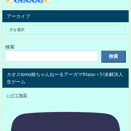
アーカイブ
検索
検索
カオスtomo娘ちゃんねーるアーガマ!Haraハラ!未解決人
生ゲーム
ハゲて無双