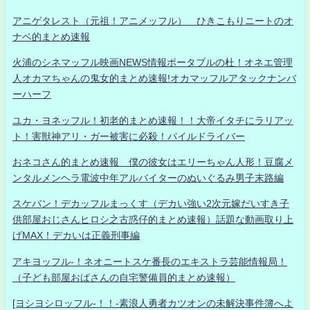
アニゲタレスト（元祖！アニメッフル） ひきこもりニートのオ
ナベ的まとめ速報
火浦のシネマッフル映画NEWS情報ポータブルの杜！オネエ管理
人オカマちゃんの鬼女的まとめ速報!オカマッフルアタックナンバ
ーハーフ
ユカ・ヨネッフル！初老的まとめ速報！！大帝イタチにラリアッ
ト！害獣神アリ・ガー被害に必殺！パイルドライバー
おネコさん的まとめ速報 僕の彼女はエリーちゃん人形！豆腐メ
ンタルメンヘラ電波中年アルバイターのぬいぐるみ男子末路編
スケバン！デカッフルまっくす（デカい強い2次元嫁だいすき子
供部屋おじさんヒロシ之古惑仔的まとめ速報）話題な動画取り上
げMAX！デカいは正義刑事編
アキヨッフル-！ネオニートスケ番長のエキストラ芸能情報局！
（子ども部屋おばさんの自宅警備員的まとめ速報）
[ヨシヨシロッフル-！！-素浪人勇者カツオンの未解決事件簿へよ