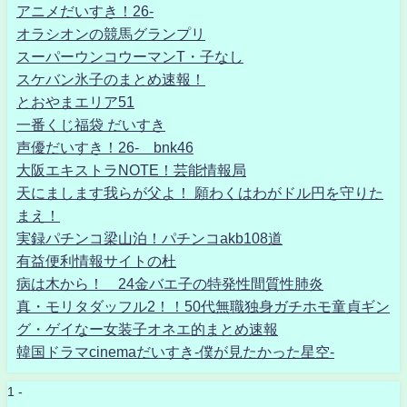
アニメだいすき！26-
オラシオンの競馬グランプリ
スーパーウンコウーマンT・子なし
スケバン氷子のまとめ速報！
とおやまエリア51
一番くじ福袋 だいすき
声優だいすき！26- bnk46
大阪エキストラNOTE！芸能情報局
天にまします我らが父よ！ 願わくはわがドル円を守りた
まえ！
実録パチンコ梁山泊！パチンコakb108道
有益便利情報サイトの杜
病は木から！ 24金バエ子の特発性間質性肺炎
真・モリタダッフル2！！50代無職独身ガチホモ童貞ギン
グ・ゲイなー女装子オネエ的まとめ速報
韓国ドラマcinemaだいすき-僕が見たかった星空-
1 -