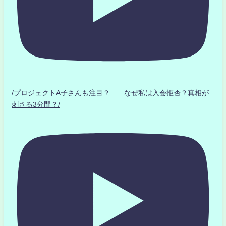
/プロジェクトA子さんも注目？ なぜ私は入会拒否？真相が
刺さる3分間？/