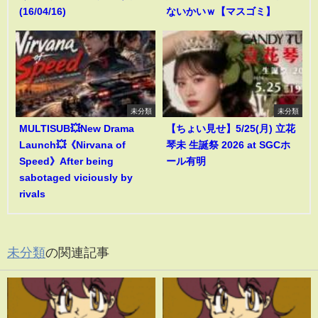
(16/04/16)
ないかいｗ【マスゴミ】
未分類
未分類
MULTISUB💥New Drama
【ちょい見せ】5/25(月) 立花
Launch💥《Nirvana of
琴未 生誕祭 2026 at SGCホ
Speed》After being
ール有明
sabotaged viciously by
rivals
未分類
の関連記事