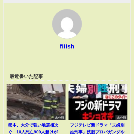
fiiish
最近書いた記事
未分類
未分類
熊本、大分で強い地震相次
フジテレビ新ドラマ「夫婦別
ぐ 10人死亡900人超けが
姓刑事」洗脳プロパガンダや