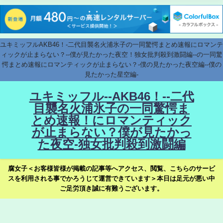
ユキミッフルAKB46！-二代目襲名火浦氷子の一同驚愕まとめ速報にロマンテ
ィックが止まらない？--僕が見たかった夜空！独女批判殺到激闘編--の一同驚
愕まとめ速報にロマンティックが止まらない？-僕の見たかった夜空編--僕の
見たかった星空編-
ユキミッフル--AKB46！--二代
目襲名火浦氷子の一同驚愕ま
とめ速報！にロマンティック
が止まらない？僕が見たかっ
た夜空-独女批判殺到激闘編
腐女子＜お客様皆様が掲載の記事等へアクセス、閲覧、こちらのサービ
スを利用される事でかろうじて運営できています＞本日は足元が悪い中
ご足労頂き誠に有難うございます。