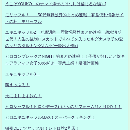
うこそYOUKO！のナンノ洋子のはなしは信じるな編）]
モリッフル！ 50代無職独身的まとめ速報！有益便利情報サイ
トの杜 モリッフル
ユキユキッフル2！ど底辺的一同驚愕騒然まとめ速報！超氷河期
世代！人生の強制ロスカットですべてを失ったキグナス氷子の愛
のクリスタルキングボンビー脱出大作戦
ヒロコンプレックスNIGHT 的まとめ速報！！子供が欲しいど陰キ
ャアラフィフ女子のめざせ！専業主婦！婚活計画編
ユキユキッフル3！
萌えっふる！
天にまします我ら！
ヒロシッフル！ヒロシデース山さんのリフォームひとりDIY！！
ヒロユキユキッフルMAX！スーパークッキング！
徹夜DEテツヤッフル!！レトロ館2号店！