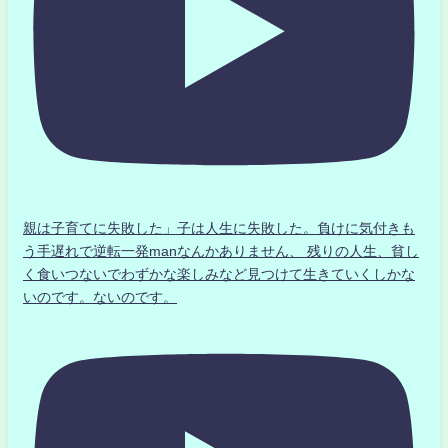
親は子育てに失敗した」子は人生に失敗した。負けに気付きも
う手遅れで逆転一発manなんかありません、 残りの人生、貧し
く食いつないでわずかな楽しみなど見つけて生きていくしかな
いのです。ないのです。