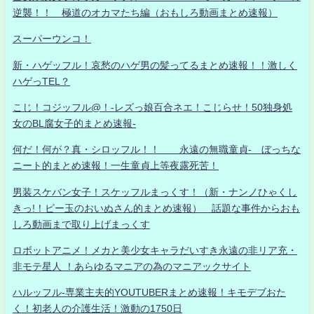
逆襲！！ 極道のオカマたち編（おもしろ動画まとめ速報）
スーパーウンコ！
新・ハゲッフル！哀愁のハゲ男の髪ってるまとめ速報！！激しく
ハゲっTEL？
こじ！コジッフル@！-レズっ娘百合ネエ！こじらせ！50独身処
女のBL腐女子的まとめ速報-
何だ！何が？真・シロッフル！！ 永遠の無職童貞- ぼっちな
ニート的まとめ速報！一生童貞上等夜露死苦！
男装スケバン女子！スケッフルまっくす！（新・ナンノひゃくし
きっ!！ビー玉のおいぬさん的まとめ速報） 話題な事件からおも
しろ動画まで取り上げまっくす
ロボットアニメ！メカと美少女キャラだいすき永遠の非リア充・
非モテ星人 ！あらゆるマニアの為のマニアックサイト
ハルッフル-専業主夫的YOUTUBERまとめ速報！キモデブおた
く！初老人の介護生活！激動の1750日