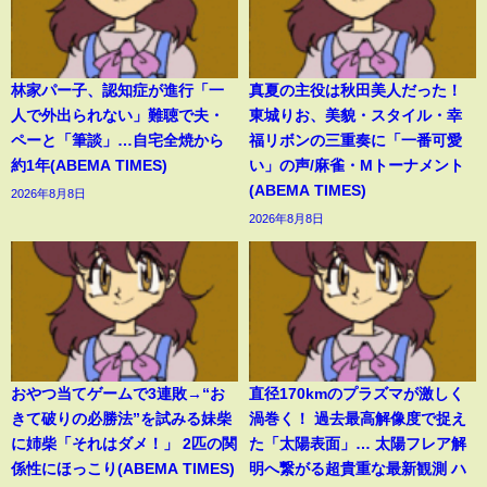
林家パー子、認知症が進行「一
真夏の主役は秋田美人だった！
人で外出られない」難聴で夫・
東城りお、美貌・スタイル・幸
ペーと「筆談」…自宅全焼から
福リボンの三重奏に「一番可愛
約1年(ABEMA TIMES)
い」の声/麻雀・Mトーナメント
(ABEMA TIMES)
2026年8月8日
2026年8月8日
おやつ当てゲームで3連敗→“お
直径170kmのプラズマが激しく
きて破りの必勝法”を試みる妹柴
渦巻く！ 過去最高解像度で捉え
に姉柴「それはダメ！」 2匹の関
た「太陽表面」… 太陽フレア解
係性にほっこり(ABEMA TIMES)
明へ繋がる超貴重な最新観測 ハ