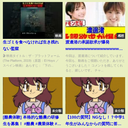
映画
感想
生ゴミを食べなければ生き残れ
渡邊渚の承認欲求が爆発
ない監獄
wwwwwwwwwwwwwwwwwwww
まとめ】【2chスレ】【5chス
🎬 映画タイトル：ザ・プラットフォーム
今回は、渡邊渚について紹介しています。
(The Platform, 2019)（原題：El Hoyo ／
今回も、動画をご視聴いただき、ありがと
レ】
スペイン映画） あらすじ：「下の...
うございました！ コメントを残してくれ
ると、嬉しいです。 チャ...
未分類
未分類
[酪農体験] 本格的な酪農の研修
【100の質問】NGなし！？中学1
生を募集！ #酪農 #農業体験 #畜
年生がみんなからの質問に答え