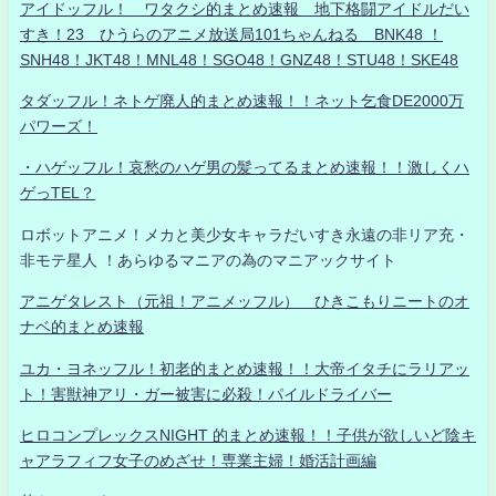
アイドッフル！ ワタクシ的まとめ速報 地下格闘アイドルだい
すき！23 ひうらのアニメ放送局101ちゃんねる BNK48 ！
SNH48！JKT48！MNL48！SGO48！GNZ48！STU48！SKE48
タダッフル！ネトゲ廃人的まとめ速報！！ネット乞食DE2000万
パワーズ！
・ハゲッフル！哀愁のハゲ男の髪ってるまとめ速報！！激しくハ
ゲっTEL？
ロボットアニメ！メカと美少女キャラだいすき永遠の非リア充・
非モテ星人 ！あらゆるマニアの為のマニアックサイト
アニゲタレスト（元祖！アニメッフル） ひきこもりニートのオ
ナベ的まとめ速報
ユカ・ヨネッフル！初老的まとめ速報！！大帝イタチにラリアッ
ト！害獣神アリ・ガー被害に必殺！パイルドライバー
ヒロコンプレックスNIGHT 的まとめ速報！！子供が欲しいど陰キ
ャアラフィフ女子のめざせ！専業主婦！婚活計画編