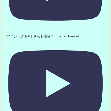
/プロジェクトA子さんも注目？ get a chance!