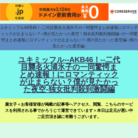
ユキミッフルAKB46！-二代目襲名火浦氷子の一同驚愕まとめ速報にロマンテ
ィックが止まらない？--僕が見たかった夜空！独女批判殺到激闘編--の一同驚
愕まとめ速報にロマンティックが止まらない？-僕の見たかった夜空編--僕の
見たかった星空編-
ユキミッフル--AKB46！--二代
目襲名火浦氷子の一同驚愕ま
とめ速報！にロマンティック
が止まらない？僕が見たかっ
た夜空-独女批判殺到激闘編
腐女子＜お客様皆様が掲載の記事等へアクセス、閲覧、こちらのサービ
スを利用される事でかろうじて運営できています＞本日は足元が悪い中
ご足労頂き誠に有難うございます。