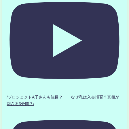
/プロジェクトA子さんも注目？ なぜ私は入会拒否？真相が
刺さる3分間？/