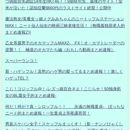
つ病統合失調症14年生HKT46！！9期研究生、最後のサイト！全
米が泣いた！認知症鬱病60代のラストサイト絶賛！公開中
魔法熟女/美魔女ッ娘メグみみちゃんのニートッフルステーション
MAX！ ニート仙人仙女の映画三昧老後生活！（無職孤独居老人的
まとめ速報Z)]
乙女系腐男子のオカマッフルMAX2- FX！オ・カマトレーダーの
逆襲！！ 極道のオカマたち編（おもしろ動画まとめ速報）
スーパーウンコ！
新・ハゲッフル！哀愁のハゲ男の髪ってるまとめ速報！！激しく
ハゲっTEL？
こじ！コジッフル@！-レズっ娘百合ネエ！こじらせ！50独身処
女のBL腐女子的まとめ速報-
何だ！何が？真・シロッフル！！ 永遠の無職童貞- ぼっちな
ニート的まとめ速報！一生童貞上等夜露死苦！
男装スケバン女子！スケッフルまっくす！（新・ナンノひゃくし