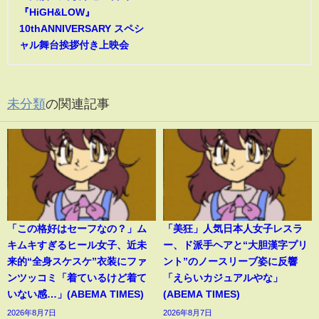
『HiGH&LOW』
10thANNIVERSARY スペシ
ャル舞台挨拶付き上映会
未分類
の関連記事
「この格好はセーフなの？」ム
「美狂」人気日本人女子レスラ
キムキすぎるヒール女子、近未
ー、ド派手ヘアと“大胆漢字プリ
来的“全身スケスケ”衣装にファ
ント”のノースリーブ姿に反響
ンツッコミ「着ているけど着て
「えらいカジュアルやな」
いない感…」(ABEMA TIMES)
(ABEMA TIMES)
2026年8月7日
2026年8月7日