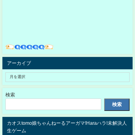
アーカイブ
検索
検索
カオスtomo娘ちゃんねーるアーガマ!Haraハラ!未解決人
生ゲーム