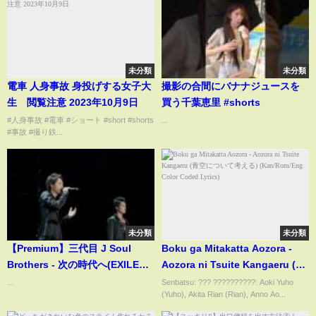
未分類
未分類
電車 人身事故 身投げする女子大
撮影の合間にバナナジュースを
生 閲覧注意 2023年10月9日
買う千葉恵里 #shorts
#人身事故 #電車 #ショート #short #shorts
...
#事故 #撮り鉄...
未分類
未分類
【Premium】三代目 J Soul
Boku ga Mitakatta Aozora -
Brothers - 次の時代へ(EXILE
Aozora ni Tsuite Kangaeru (青
TRIBE～継承～二代目 J Soul
空について考える)
...
Senbatsu: ??? ??????????: Aoki Yuho
(Yuho), Akita Rian (Rian), Anno Ao...
Brothers vs 三代目 J Soul
(Kan/Rom/Eng Color Coded
Brothers)
Lyrics)