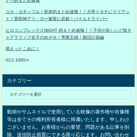
ナベ的まとめ速報
ユカ・ヨネッフル！初老的まとめ速報！！大帝イタチにラリアッ
ト！害獣神アリ・ガー被害に必殺！パイルドライバー
ヒロコンプレックスNIGHT 的まとめ速報！！子供が欲しいど陰キ
ャアラフィフ女子のめざせ！専業主婦！婚活計画編
萌えっとこあに！
t112-1000ｍ
カテゴリー
動画やサムネイルで使用している映像の著作権や肖像権
等は全てその権利所有者様に帰属いたします。申しわけ
ございません。お客様からの要望、問題がある記事を削
除、送信防止措置にできる限り応じます。お問い合わせ