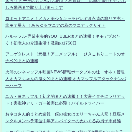
きっ!！ビー玉のおいぬさん的まとめ速報） 話題な事件からおも
しろ動画まで取り上げまっくす
ロボットアニメ！メカと美少女キャラだいすき永遠の非リア充・
非モテ星人 ！あらゆるマニアの為のマニアックサイト
ハルッフル-専業主夫的YOUTUBERまとめ速報！キモデブおた
く！初老人の介護生活！激動の1750日
アニゲタレスト（元祖！アニメッフル） ひきこもりニートのオ
ナベ的まとめ速報
火浦のシネマッフル映画NEWS情報ポータブルの杜！オネエ管理
人オカマちゃんの鬼女的まとめ速報!オカマッフルアタックナンバ
ーハーフ
ユカ・ヨネッフル！初老的まとめ速報！！大帝イタチにラリアッ
ト！害獣神アリ・ガー被害に必殺！パイルドライバー
おネコさん的まとめ速報 僕の彼女はエリーちゃん人形！豆腐メ
ンタルメンヘラ電波中年アルバイターのぬいぐるみ男子末路編
スケバン！デカッフルまっくす（デカい強い2次元嫁だいすき子