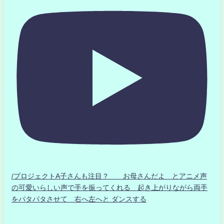
/プロジェクトA子さんも注目？ お母さんだよ とアニメ声
の可愛いらしい声で手を振ってくれる 起き上がりながら両手
をパタパタさせて 右へ左へと ダンスする