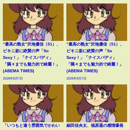
“最高の熟女”沢地優佳（51）、
“最高の熟女”沢地優佳（51）、
ビキニ姿に絶賛の声「So
ビキニ姿に絶賛の声「So
Sexy！」「ナイスバディ」
Sexy！」「ナイスバディ」
「隅々までも魅力的で綺麗！」
「隅々までも魅力的で綺麗！」
(ABEMA TIMES)
(ABEMA TIMES)
2026年8月7日
2026年8月7日
「いつもと違う雰囲気でかわい
細田佳央太、福原遥の感情爆発