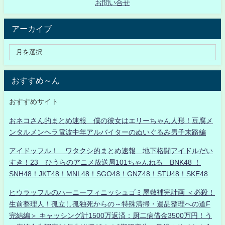
お問い合せ
アーカイブ
おすすめ～ん
おすすめサイト
おネコさん的まとめ速報 僕の彼女はエリーちゃん人形！豆腐メ
ンタルメンヘラ電波中年アルバイターのぬいぐるみ男子末路編
アイドッフル！ ワタクシ的まとめ速報 地下格闘アイドルだい
すき！23 ひうらのアニメ放送局101ちゃんねる BNK48 ！
SNH48！JKT48！MNL48！SGO48！GNZ48！STU48！SKE48
ヒウラッフルのハーニーフィニッシュゴミ屋敷補完計画 ＜必殺！
生前整理人！孤立し孤独死からの～特殊清掃・遺品整理への道F
完結編＞ キャッシング計1500万返済：厨二病借金3500万円！う