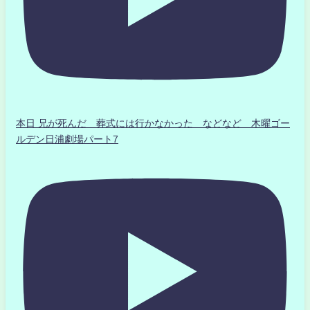
本日 兄が死んだ 葬式には行かなかった などなど 木曜ゴー
ルデン日浦劇場パート7