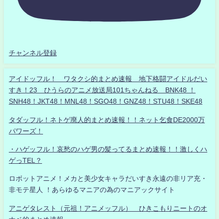
チャンネル登録
アイドッフル！ ワタクシ的まとめ速報 地下格闘アイドルだい
すき！23 ひうらのアニメ放送局101ちゃんねる BNK48 ！
SNH48！JKT48！MNL48！SGO48！GNZ48！STU48！SKE48
タダッフル！ネトゲ廃人的まとめ速報！！ネット乞食DE2000万
パワーズ！
・ハゲッフル！哀愁のハゲ男の髪ってるまとめ速報！！激しくハ
ゲっTEL？
ロボットアニメ！メカと美少女キャラだいすき永遠の非リア充・
非モテ星人 ！あらゆるマニアの為のマニアックサイト
アニゲタレスト（元祖！アニメッフル） ひきこもりニートのオ