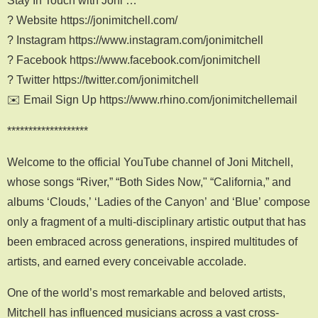
Stay In Touch with Joni …
? Website https://jonimitchell.com/
? Instagram https://www.instagram.com/jonimitchell
? Facebook https://www.facebook.com/jonimitchell
? Twitter https://twitter.com/jonimitchell
✉️ Email Sign Up https://www.rhino.com/jonimitchellemail
*******************
Welcome to the official YouTube channel of Joni Mitchell,
whose songs “River,” “Both Sides Now," “California,” and
albums ‘Clouds,’ ‘Ladies of the Canyon’ and ‘Blue’ compose
only a fragment of a multi-disciplinary artistic output that has
been embraced across generations, inspired multitudes of
artists, and earned every conceivable accolade.
One of the world’s most remarkable and beloved artists,
Mitchell has influenced musicians across a vast cross-