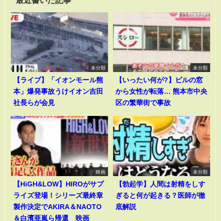
未分類
未分類
【ライブ】「イオンモール熊
【いったい何が?】ビルの窓
本」爆発事故うけイオン吉田
から女性が転落… 熊本市中央
社長らが会見
区の繁華街で事故
映画
未分類
【HiGH&LOW】HIROがサプ
【勃起学】人間は射精をしす
ライズ登場！シリーズ最終章
ぎると何が起きる？医師が徹
製作決定でAKIRA＆NAOTO
底解説
＆白濱亜嵐ら帰還 映画