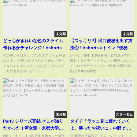
未分類
未分類
どっちがきれいな色のスライム
【スッキリ‼︎】出口便秘を出す方
作れるかチャレンジ！#shorts
法④！#shorts #トイレ #便秘 #
腸活 #腸内洗浄
箱の中から目をとじて3色のスライムを選
@さなえ先生【便秘解消・腸内洗浄専門
びます。 全部まぜてきれいな色のスライ
家】＃女性ライフクリニック銀座コロンハ
ムをつくれるのはどっちかな？ みんなど
イドロセラピー #トイレ #便秘 #腸活 #腸
っちの色がきれいかコメント...
内洗浄 #便秘解消 ...
未分類
スターダム
Part3 シリーズ完結 そこが知り
タイチ「ラッコ見に連れていく
たかった！河合潤・京都大学教
よ。勝ったお祝いに」中野 たむ
授に訊く！謎が解ける鑑定のト
「連れてってくれるんです
#ポッドキャスト #和歌山毒物カレー事件
※ 翻訳は字幕設定（CC）を”オン”にして