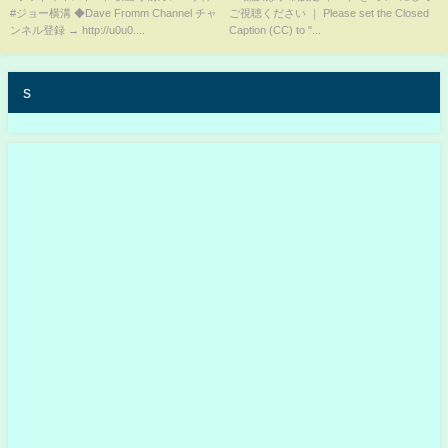
#ジョー横溝 ◆Dave Fromm Channel チャ
ご視聴ください ｜ Please set the Closed
リック 【ジョー横溝の 元祖 やっ
か？」11.20 #NJPWxSTARDOM
ンネル登録 → http://u0u0....
Caption (CC) to "...
ぱり言えない話】 Vol.28
Backstage comments: 4th
match
s