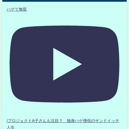
ハゲて無双
/プロジェクトA子さんも注目？ 独身ハゲ僧侶のサンドイッチ
人生