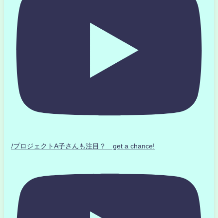
/プロジェクトA子さんも注目？ get a chance!