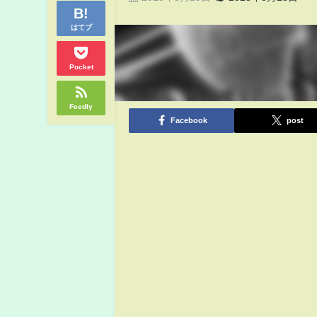
はてブ
Pocket
Feedly
Facebook
post