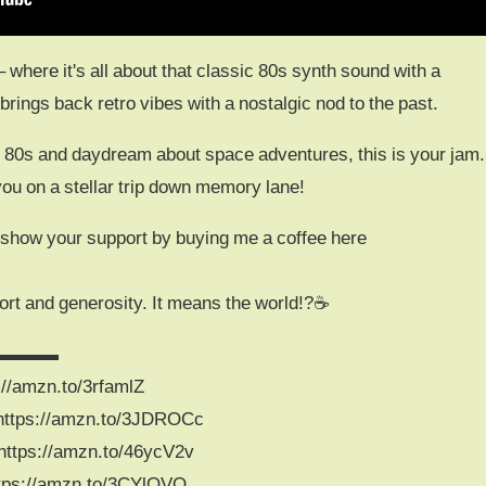
 where it's all about that classic 80s synth sound with a
 brings back retro vibes with a nostalgic nod to the past.
he 80s and daydream about space adventures, this is your jam.
you on a stellar trip down memory lane!
n show your support by buying me a coffee here
rt and generosity. It means the world!?☕️
▬▬▬▬▬
://amzn.to/3rfamlZ
https://amzn.to/3JDROCc
https://amzn.to/46ycV2v
ttps://amzn.to/3CYlOVO