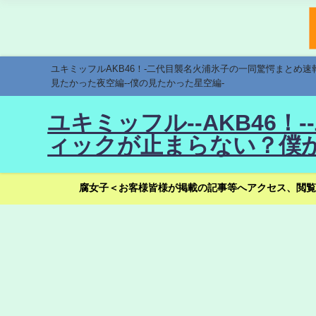
ユキミッフルAKB46！-二代目襲名火浦氷子の一同驚愕まとめ
見たかった夜空編--僕の見たかった星空編-
ユキミッフル--AKB46
ィックが止まらない？僕が
腐女子＜お客様皆様が掲載の記事等へアクセス、閲覧