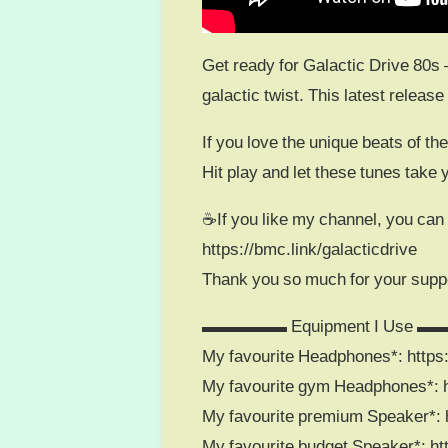
Get ready for Galactic Drive 80s –
galactic twist. This latest release
If you love the unique beats of t
Hit play and let these tunes take 
☕️If you like my channel, you ca
https://bmc.link/galacticdrive
Thank you so much for your suppo
▬▬▬▬▬ Equipment I Use 
My favourite Headphones*: https
My favourite gym Headphones*: 
My favourite premium Speaker*: 
My favourite budget Speaker*: h