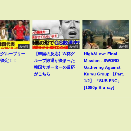
未分類
未分類
未分類
表グループリー
【韓国の反応】W杯グ
High&Low: Final
が決定！！
ループ敗退が決まった
Mission - SWORD
韓国サポーターの反応
Gathering Against
がこちら
Kuryu Group 【Part.
1/2】 『SUB ENG』
[1080p Blu-ray]