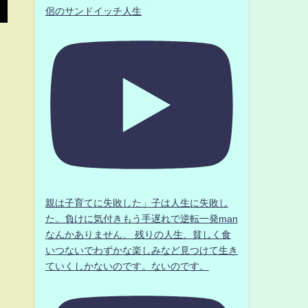
侶のサンドイッチ人生
親は子育てに失敗した」子は人生に失敗し
た。負けに気付きもう手遅れで逆転一発man
なんかありません、 残りの人生、貧しく食
いつないでわずかな楽しみなど見つけて生き
ていくしかないのです。ないのです。