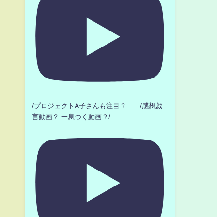
/プロジェクトA子さんも注目？ /感想戯
言動画？.一息つく動画？/