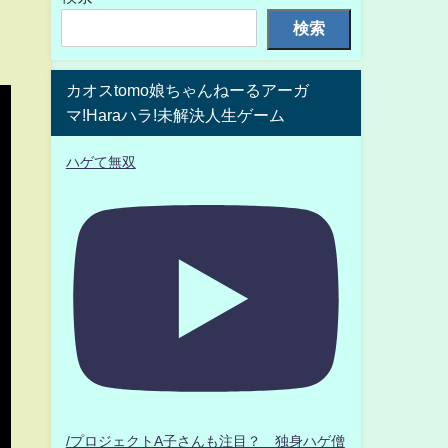
検索
カオスtomo娘ちゃんねーるアーガ
マ!Haraハラ!未解決人生ゲーム
ハゲて無双
/プロジェクトA子さんも注目？ 独身ハゲ僧