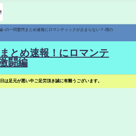
編--の一同驚愕まとめ速報にロマンティックが止まらない？-僕の
驚愕まとめ速報！にロマンテ
激闘編
日は足元が悪い中ご足労頂き誠に有難うございます。