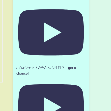
/プロジェクトA子さんも注目？ get a
chance!