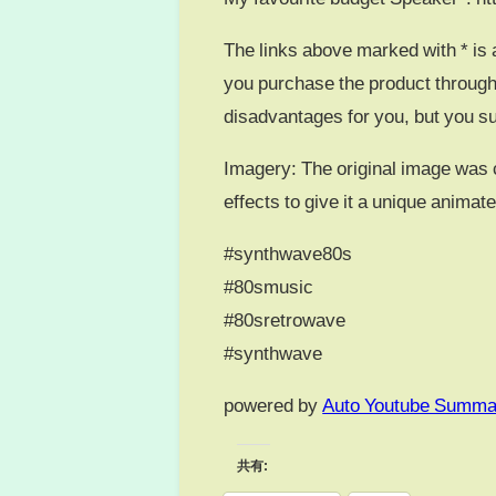
The links above marked with * is a
you purchase the product through m
disadvantages for you, but you su
Imagery: The original image was cr
effects to give it a unique animat
#synthwave80s
#80smusic
#80sretrowave
#synthwave
powered by
Auto Youtube Summa
共有: