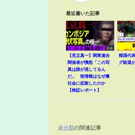
最近書いた記事
社会
【見立真一】関東連合
韓国代
関係者が憤怒「この写
グ敗退
真は誰が流してるん
だ」 怪情報はなぜ裏
社会に拡散したのか
【検証レポート】
未分類
の関連記事