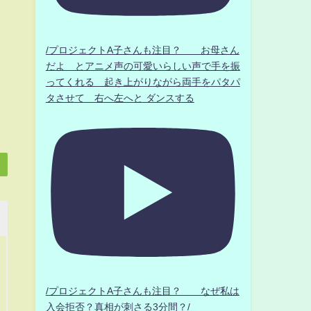
/プロジェクトA子さんも注目？ お母さん
だよ とアニメ声の可愛いらしい声で手を振
ってくれる 起き上がりながら両手をパタパ
タさせて 右へ左へと ダンスする
/プロジェクトA子さんも注目？ なぜ私は
入会拒否？真相が刺さる3分間？/