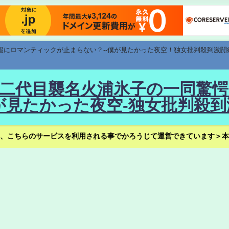
速報にロマンティックが止まらない？--僕が見たかった夜空！独女批判殺到激闘
！--二代目襲名火浦氷子の一同
見たかった夜空-独女批判殺到
、こちらのサービスを利用される事でかろうじて運営できています＞本