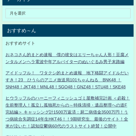
おすすめ～ん
おすすめサイト
おネコさん的まとめ速報 僕の彼女はエリーちゃん人形！豆腐メ
ンタルメンヘラ電波中年アルバイターのぬいぐるみ男子末路編
アイドッフル！ ワタクシ的まとめ速報 地下格闘アイドルだい
すき！23 ひうらのアニメ放送局101ちゃんねる BNK48 ！
SNH48！JKT48！MNL48！SGO48！GNZ48！STU48！SKE48
ヒウラッフルのハーニーフィニッシュゴミ屋敷補完計画 ＜必殺！
生前整理人！孤立し孤独死からの～特殊清掃・遺品整理への道F
完結編＞ キャッシング計1500万返済：厨二病借金3500万円！う
つ病統合失調症14年生HKT46！！9期研究生、最後のサイト！全
米が泣いた！認知症鬱病60代のラストサイト絶賛！公開中