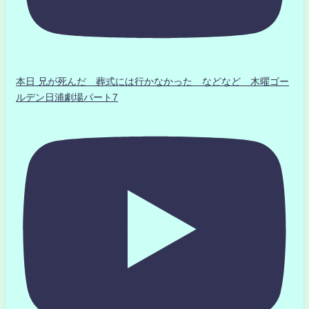
本日 兄が死んだ 葬式には行かなかった などなど 木曜ゴー
ルデン日浦劇場パート7