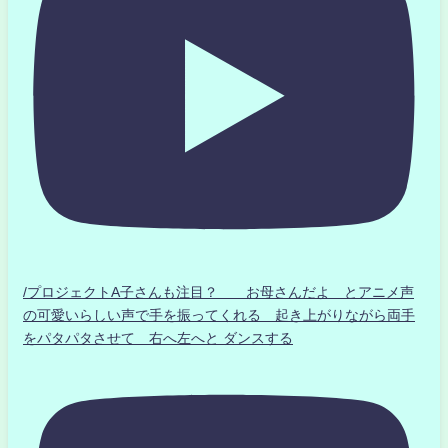
/プロジェクトA子さんも注目？ お母さんだよ とアニメ声
の可愛いらしい声で手を振ってくれる 起き上がりながら両手
をパタパタさせて 右へ左へと ダンスする