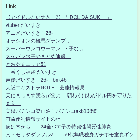
Link
【アイドルだいすき！2】「IDOL DAISUKI！」
vtuber だいすき
アニメだいすき！26-
オラシオンの競馬グランプリ
スーパーウンコウーマンT・子なし
スケバン氷子のまとめ速報！
とおやまエリア51
一番くじ福袋 だいすき
声優だいすき！26- bnk46
大阪エキストラNOTE！芸能情報局
天にまします我らが父よ！ 願わくはわがドル円を守りた
まえ！
実録パチンコ梁山泊！パチンコakb108道
有益便利情報サイトの杜
病は木から！ 24金バエ子の特発性間質性肺炎
真・モリタダッフル2！！50代無職独身ガチホモ童貞ギン