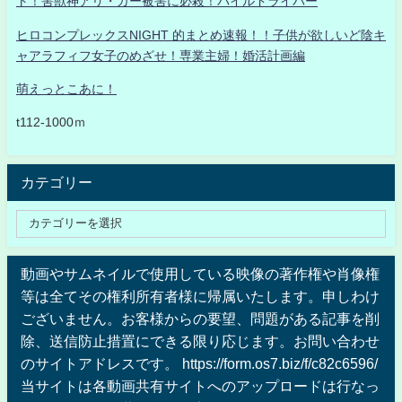
ト！害獣神アリ・ガー被害に必殺！パイルドライバー
ヒロコンプレックスNIGHT 的まとめ速報！！子供が欲しいど陰キ
ャアラフィフ女子のめざせ！専業主婦！婚活計画編
萌えっとこあに！
t112-1000ｍ
カテゴリー
動画やサムネイルで使用している映像の著作権や肖像権
等は全てその権利所有者様に帰属いたします。申しわけ
ございません。お客様からの要望、問題がある記事を削
除、送信防止措置にできる限り応じます。お問い合わせ
のサイトアドレスです。 https://form.os7.biz/f/c82c6596/
当サイトは各動画共有サイトへのアップロードは行なっ