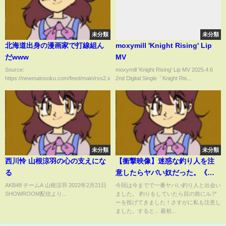
未分類
未分類
北海道出身の漫画家で打線組ん
moxymill 'Knight Rising' Lip
だwww
MV
Source:
moxymill 'Knight Rising' Lip MV 2025.4.6
https://newmatosoku.com/feed/main/rss2.xml...
2nd Digital Single「Knight Ris...
未分類
未分類
西川怜 山根涼羽の心の支えにな
【衝撃映像】迷惑な釣り人を注
る
意したらヤバい奴だった。《ガ
チ喧嘩》
AKB48 チームA 山根涼羽 2022年2月21日
今回は今までで一番ヤバい釣り人と出会い
SHOWROOM配信より...
ました。 釣りをしていたら目の前にルア
ーを投げてきました！さすがに私も注意し
ました。すると... 最初...