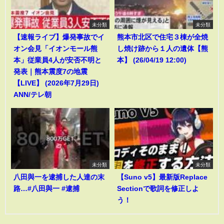
未分類
未分類
【速報ライブ】爆発事故でイ
熊本市北区で住宅３棟が全焼
オン会見「イオンモール熊
し焼け跡から１人の遺体【熊
本」従業員4人が安否不明と
本】 (26/04/19 12:00)
発表｜熊本震度7の地震
【LIVE】 (2026年7月29日)
ANN/テレ朝
未分類
未分類
八田與一を逮捕した人達の末
【Suno v5】最新版Replace
路…#八田與一 #逮捕
Sectionで歌詞を修正しよ
う！