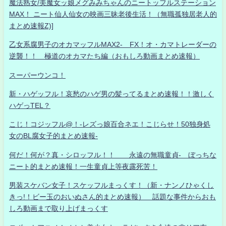
魔法熟女/美魔女ッ娘メグみみちゃんのニートッフルステーション
MAX！ ニート仙人仙女の映画三昧老後生活！（無職孤独居老人的
まとめ速報Z)]
乙女系腐男子のオカマッフルMAX2- FX！オ・カマトレーダーの
逆襲！！ 極道のオカマたち編（おもしろ動画まとめ速報）
スーパーウンコ！
新・ハゲッフル！哀愁のハゲ男の髪ってるまとめ速報！！激しく
ハゲっTEL？
こじ！コジッフル@！-レズっ娘百合ネエ！こじらせ！50独身処
女のBL腐女子的まとめ速報-
何だ！何が？真・シロッフル！！ 永遠の無職童貞- ぼっちな
ニート的まとめ速報！一生童貞上等夜露死苦！
男装スケバン女子！スケッフルまっくす！（新・ナンノひゃくし
きっ!！ビー玉のおいぬさん的まとめ速報） 話題な事件からおも
しろ動画まで取り上げまっくす