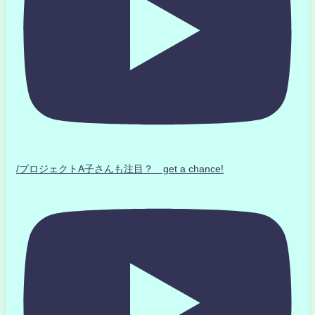
/プロジェクトA子さんも注目？ get a chance!