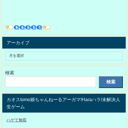
アーカイブ
検索
検索
カオスtomo娘ちゃんねーるアーガマ!Haraハラ!未解決人
生ゲーム
ハゲて無双