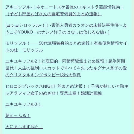
アキヨッフル-！ネオニートスケ番長のエキストラ芸能情報局！
（子ども部屋おばさんの自宅警備員的まとめ速報）
[ヨシヨシロッフル-！！-素浪人勇者カツオンの未解決事件簿へよ
うこそYOUKO！のナンノ洋子のはなしは信じるな編）]
モリッフル！ 50代無職独身的まとめ速報！有益便利情報サイ
トの杜 モリッフル
ユキユキッフル2！ど底辺的一同驚愕騒然まとめ速報！超氷河期
世代！人生の強制ロスカットですべてを失ったキグナス氷子の愛
のクリスタルキングボンビー脱出大作戦
ヒロコンプレックスNIGHT 的まとめ速報！！子供が欲しいど陰キ
ャアラフィフ女子のめざせ！専業主婦！婚活計画編
ユキユキッフル3！
萌えっふる！
天にまします我ら！