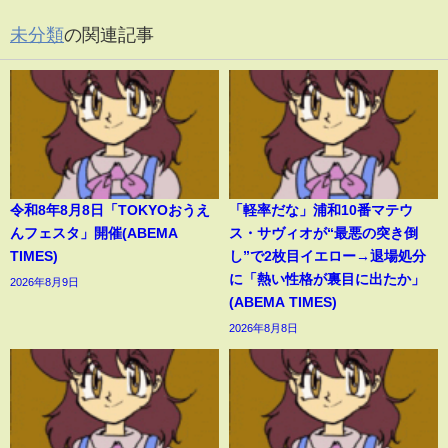
未分類
の関連記事
令和8年8月8日「TOKYOおうえ
「軽率だな」浦和10番マテウ
んフェスタ」開催(ABEMA
ス・サヴィオが“最悪の突き倒
TIMES)
し”で2枚目イエロー→退場処分
に「熱い性格が裏目に出たか」
2026年8月9日
(ABEMA TIMES)
2026年8月8日