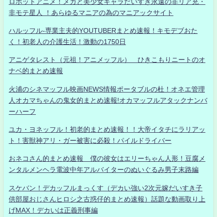
ロボットアニメ！メカと美少女キャラだいすき永遠の非リア充・
非モテ星人 ！あらゆるマニアの為のマニアックサイト
ハルッフル-専業主夫的YOUTUBERまとめ速報！キモデブおた
く！初老人の介護生活！激動の1750日
アニゲタレスト（元祖！アニメッフル） ひきこもりニートのオ
ナベ的まとめ速報
火浦のシネマッフル映画NEWS情報ポータブルの杜！オネエ管理
人オカマちゃんの鬼女的まとめ速報!オカマッフルアタックナンバ
ーハーフ
ユカ・ヨネッフル！初老的まとめ速報！！大帝イタチにラリアッ
ト！害獣神アリ・ガー被害に必殺！パイルドライバー
おネコさん的まとめ速報 僕の彼女はエリーちゃん人形！豆腐メ
ンタルメンヘラ電波中年アルバイターのぬいぐるみ男子末路編
スケバン！デカッフルまっくす（デカい強い2次元嫁だいすき子
供部屋おじさんヒロシ之古惑仔的まとめ速報）話題な動画取り上
げMAX！デカいは正義刑事編