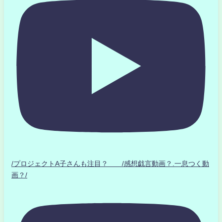
/プロジェクトA子さんも注目？ /感想戯言動画？.一息つく動
画？/