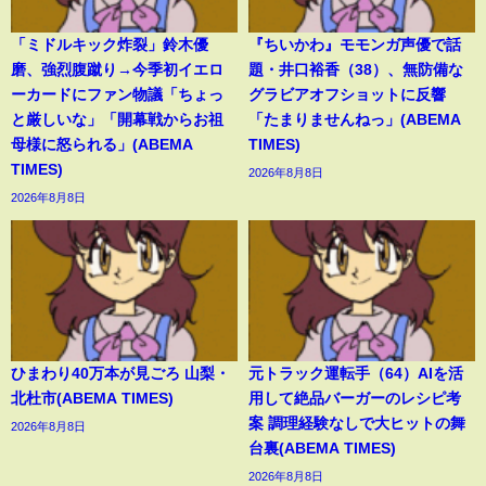
「ミドルキック炸裂」鈴木優
『ちいかわ』モモンガ声優で話
磨、強烈腹蹴り→今季初イエロ
題・井口裕香（38）、無防備な
ーカードにファン物議「ちょっ
グラビアオフショットに反響
と厳しいな」「開幕戦からお祖
「たまりませんねっ」(ABEMA
母様に怒られる」(ABEMA
TIMES)
TIMES)
2026年8月8日
2026年8月8日
ひまわり40万本が見ごろ 山梨・
元トラック運転手（64）AIを活
北杜市(ABEMA TIMES)
用して絶品バーガーのレシピ考
案 調理経験なしで大ヒットの舞
2026年8月8日
台裏(ABEMA TIMES)
2026年8月8日