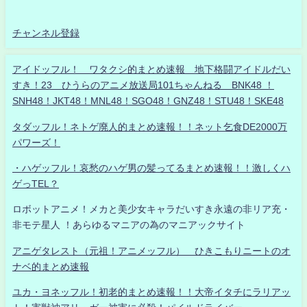
チャンネル登録
アイドッフル！ ワタクシ的まとめ速報 地下格闘アイドルだい
すき！23 ひうらのアニメ放送局101ちゃんねる BNK48 ！
SNH48！JKT48！MNL48！SGO48！GNZ48！STU48！SKE48
タダッフル！ネトゲ廃人的まとめ速報！！ネット乞食DE2000万
パワーズ！
・ハゲッフル！哀愁のハゲ男の髪ってるまとめ速報！！激しくハ
ゲっTEL？
ロボットアニメ！メカと美少女キャラだいすき永遠の非リア充・
非モテ星人 ！あらゆるマニアの為のマニアックサイト
アニゲタレスト（元祖！アニメッフル） ひきこもりニートのオ
ナベ的まとめ速報
ユカ・ヨネッフル！初老的まとめ速報！！大帝イタチにラリアッ