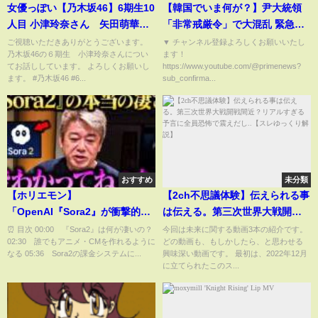
女優っぽい【乃木坂46】6期生10
【韓国でいま何が？】尹大統領
人目 小津玲奈さん 矢田萌華
「非常戒厳令」で大混乱 緊急検
瀬戸口心月 川端晃菜 海邉朱
証 2024/12/4放送＜前編＞
ご視聴いただきありがとうございます。
▼ チャンネル登録よろしくお願いいたし
乃木坂46の６期生 小津玲奈さんについ
ます！
莉 長嶋凛桜 森平麗心 愛宕
てお話ししています。 よろしくお願いし
https://www.youtube.com/@primenews?
心響 大越ひなの 鈴木佑捺
ます。 #乃木坂46 #6...
sub_confirma...
川﨑桜 遠藤さくら 賀喜遥
香 2025年2月18日
おすすめ
未分類
【ホリエモン】
【2ch不思議体験】伝えられる事
「OpenAI『Sora2』が衝撃的す
は伝える。第三次世界大戦開戦
ぎる…」誰でもアニメ・CMを作
間近？リアルすぎる予言に全員
⏰ 目次 00:00 『Sora2』は何が凄いの？
今回は未来に関する動画3本の紹介です。
02:30 誰でもアニメ・CMを作れるように
どの動画も、もしかしたら、と思わせる
れる時代が来た！【堀江貴文 ホ
恐怖で震えだし..【スレゆっくり
なる 05:36 Sora2の課金システムに...
興味深い動画です。 最初は、2022年12月
リエモン切り抜き Sora2
解説】
に立てられたこのス...
OpenAI 動画生成AI】