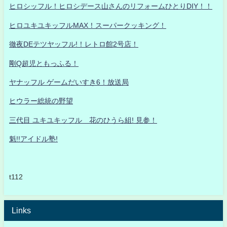
ヒロシッフル！ヒロシデース山さんのリフォームひとりDIY！！
ヒロユキユキッフルMAX！スーパークッキング！
徹夜DEテツヤッフル!！レトロ館2号店！
剛Q超児ともっふる！
ヤナッフル ゲームだいすき6！放送局
ヒウラー総統の野望
三代目 ユキユキッフル 花のひうら組! 見参！
魁!!アイドル塾!
t112
Links