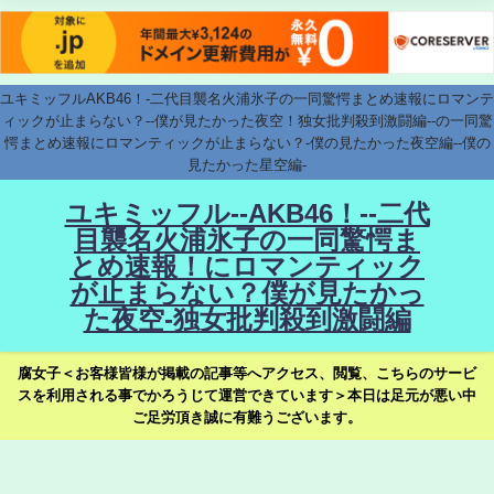
ユキミッフルAKB46！-二代目襲名火浦氷子の一同驚愕まとめ速報にロマンテ
ィックが止まらない？--僕が見たかった夜空！独女批判殺到激闘編--の一同驚
愕まとめ速報にロマンティックが止まらない？-僕の見たかった夜空編--僕の
見たかった星空編-
ユキミッフル--AKB46！--二代
目襲名火浦氷子の一同驚愕ま
とめ速報！にロマンティック
が止まらない？僕が見たかっ
た夜空-独女批判殺到激闘編
腐女子＜お客様皆様が掲載の記事等へアクセス、閲覧、こちらのサービ
スを利用される事でかろうじて運営できています＞本日は足元が悪い中
ご足労頂き誠に有難うございます。