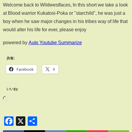
Welcome back to Wildwestfaces, In this short we take a look
at Blood warrior Kukatosi-Poka or "starchild", he was just a
boy when he saw major changes in his tribes way of life that
would alter his life for ever, please enjoy
powered by
Auto Youtube Summarize
共有:
Facebook
X
いいね:
Facebook
X
共
有