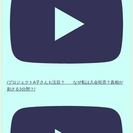
/プロジェクトA子さんも注目？ なぜ私は入会拒否？真相が
刺さる3分間？/