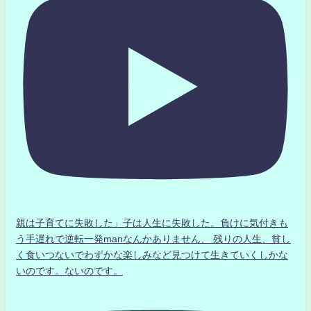
親は子育てに失敗した」子は人生に失敗した。負けに気付きも
う手遅れで逆転一発manなんかありません、 残りの人生、貧し
く食いつないでわずかな楽しみなど見つけて生きていくしかな
いのです。ないのです。