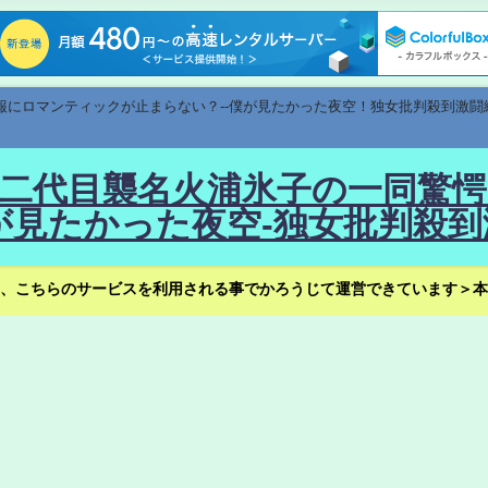
速報にロマンティックが止まらない？--僕が見たかった夜空！独女批判殺到激闘
！--二代目襲名火浦氷子の一同
見たかった夜空-独女批判殺到
、こちらのサービスを利用される事でかろうじて運営できています＞本