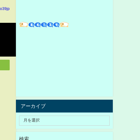
io39jp
アーカイブ
検索