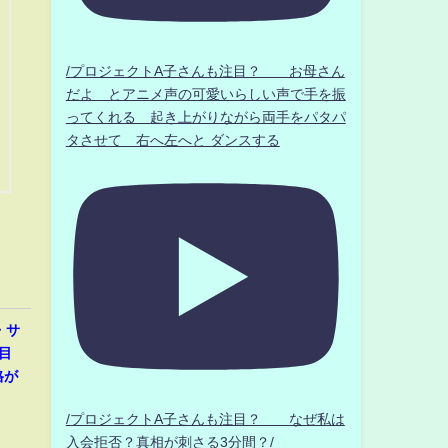
/プロジェクトA子さんも注目？ お母さん
だよ とアニメ声の可愛いらしい声で手を振
ってくれる 起き上がりながら両手をパタパ
タさせて 右へ左へと ダンスする
・サ
目
格が
/プロジェクトA子さんも注目？ なぜ私は
入会拒否？真相が刺さる3分間？/