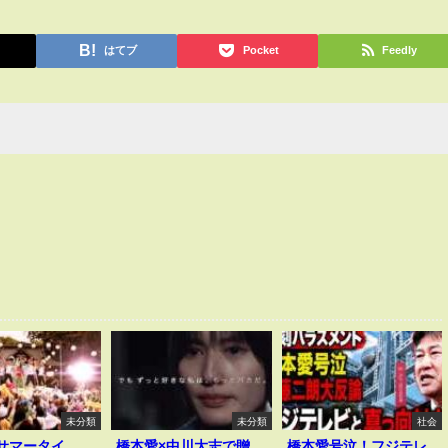
はてブ
Pocket
Feedly
未分類
未分類
社会
I｢サマータイ
橋本愛×中川大志で贈
橋本愛号泣！フジテレ