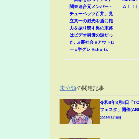
関東連合元メンバー・
ム！！｣
チューペッツ百井」見
立真一の威光を盾に権
力を振り翳す男の末路
はビデオ男優の道だっ
た…#裏社会 #アウトロ
ー #半グレ #shorts
未分類
の関連記事
令和8年8月8日「T
フェスタ」開催(ABEM
2026年8月9日