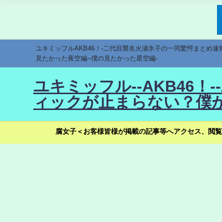
ユキミッフルAKB46！-二代目襲名火浦氷子の一同驚愕まとめ
見たかった夜空編--僕の見たかった星空編-
ユキミッフル--AKB46
ィックが止まらない？僕が
腐女子＜お客様皆様が掲載の記事等へアクセス、閲覧