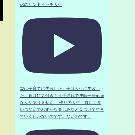
侶のサンドイッチ人生
親は子育てに失敗した」子は人生に失敗し
た。負けに気付きもう手遅れで逆転一発man
なんかありません、 残りの人生、貧しく食
いつないでわずかな楽しみなど見つけて生き
ていくしかないのです。ないのです。