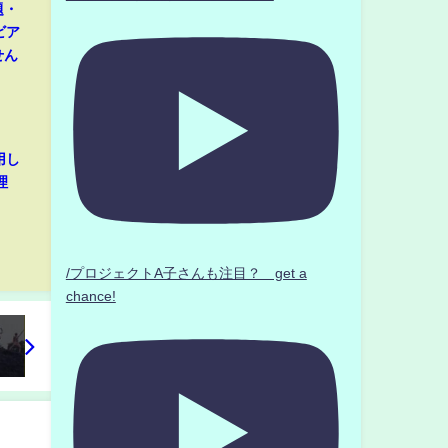
題・
ビア
せん
用し
理
/プロジェクトA子さんも注目？ get a
chance!