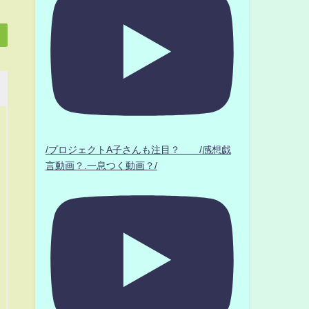
/プロジェクトA子さんも注目？ /感想戯
言動画？.一息つく動画？/