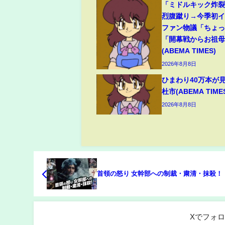
「ミドルキック炸
烈腹蹴り→今季初
ファン物議「ちょ
「開幕戦からお祖
(ABEMA TIMES)
2026年8月8日
ひまわり40万本が
杜市(ABEMA TIME
2026年8月8日
首領の怒り 女幹部への制裁・粛清・抹殺！
Xでフォ