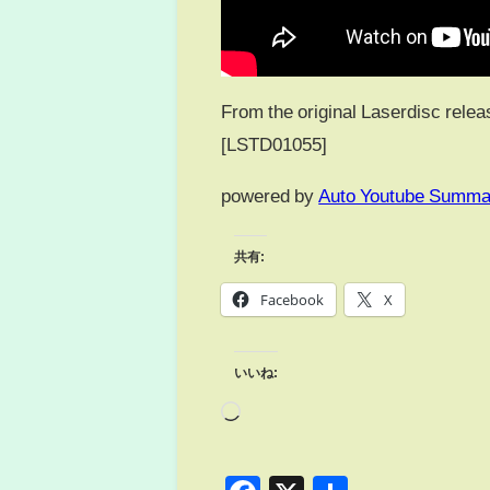
From the original Laserd
[LSTD01055]
powered by
Auto Youtube Summa
共有:
Facebook
X
いいね: