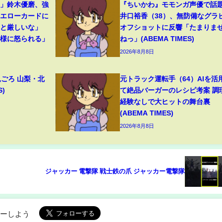
裂」鈴木優磨、強
『ちいかわ』モモンガ声優で話
イエローカードに
井口裕香（38）、無防備なグラ
っと厳しいな」
オフショットに反響「たまりま
母様に怒られる」
ねっ」(ABEMA TIMES)
2026年8月8日
見ごろ 山梨・北
元トラック運転手（64）AIを活
S)
て絶品バーガーのレシピ考案 調
経験なしで大ヒットの舞台裏
(ABEMA TIMES)
2026年8月8日
ジャッカー 電撃隊 戦士鉄の爪 ジャッカー電撃隊
ローしよう