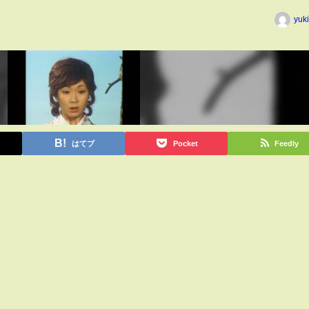
yuk
はてブ
Pocket
Feedly