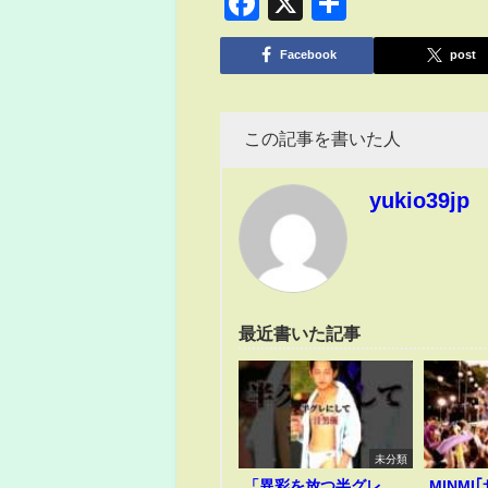
Facebook
X
共
有
Facebook
post
この記事を書いた人
yukio39jp
最近書いた記事
未分類
「異彩を放つ半グレ。
MINM