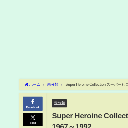
ホーム
未分類
Super Heroine Collection スー
未分類
Facebook
Super Heroine C
post
1967～1992