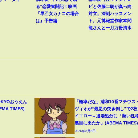
る”恋愛奮闘記！映画
ビと佐藤二朗が真っ向
『早乙女カナコの場合
対立。深刻ハラスメン
は』予告編
ト。元博報堂作家本間
龍さんと一月万冊清水
OKYOおうえん
「軽率だな」浦和10番マテウス
A TIMES)
ヴィオが“最悪の突き倒し”で2枚
イエロー→退場処分に「熱い性
裏目に出たか」(ABEMA TIMES)
2026年8月8日