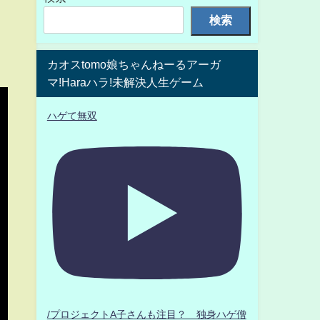
検索
カオスtomo娘ちゃんねーるアーガ
マ!Haraハラ!未解決人生ゲーム
ハゲて無双
/プロジェクトA子さんも注目？ 独身ハゲ僧