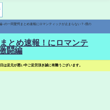
編--の一同驚愕まとめ速報にロマンティックが止まらない？-僕の
驚愕まとめ速報！にロマンテ
激闘編
日は足元が悪い中ご足労頂き誠に有難うございます。