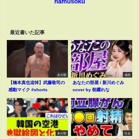
hamusoku
最近書いた記事
未分類
感想
【橋本真也追悼】武藤敬司の
あなたの部屋 / 新川めぐみ
感動マイク #shorts
cover by 朝霧れな
未分類
社会