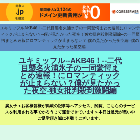
ユキミッフルAKB46！-二代目襲名火浦氷子の一同驚愕まとめ速報にロマンテ
ィックが止まらない？--僕が見たかった夜空！独女批判殺到激闘編--の一同驚
愕まとめ速報にロマンティックが止まらない？-僕の見たかった夜空編--僕の
見たかった星空編-
ユキミッフル--AKB46！--二代
目襲名火浦氷子の一同驚愕ま
とめ速報！にロマンティック
が止まらない？僕が見たかっ
た夜空-独女批判殺到激闘編
腐女子＜お客様皆様が掲載の記事等へアクセス、閲覧、こちらのサービ
スを利用される事でかろうじて運営できています＞本日は足元が悪い中
ご足労頂き誠に有難うございます。