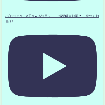
/プロジェクトA子さんも注目？ /感想戯言動画？.一息つく動
画？/