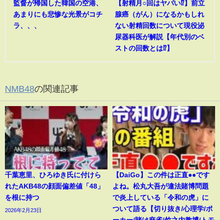
監督が帰国した韓国の空港、
【射精月○回はヤバい⁉︎】前立
あまりにも悲惨な光景がコチ
腺癌（がん）になるかもしれ
ラ、、、
ない射精回数について現役泌
尿器科医が解説【年代別のベ
ストの回数とは⁉︎】
NMB48
の関連記事
千葉恵里、ひろゆき氏に付けら
【DaiGo】この件は正直●●です
れたAKB48の顔面偏差値「48」
よね。松丸大吾が違法賭博問題
を根に持つ
で炎上している「令和の虎」に
ついて語る【切り抜き/心理学/ポ
2026年2月23日