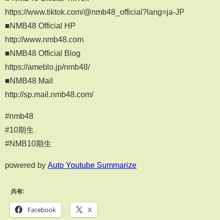
https://www.tiktok.com/@nmb48_official?lang=ja-JP
■NMB48 Official HP
http://www.nmb48.com
■NMB48 Official Blog
https://ameblo.jp/nmb48/
■NMB48 Mail
http://sp.mail.nmb48.com/
#nmb48
#10期生
#NMB10期生
powered by
Auto Youtube Summarize
共有:
Facebook
X