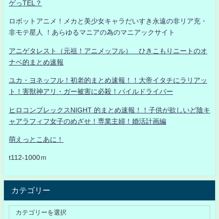
ゲっTEL？
ロボットアニメ！メカと美少女キャラだいすき永遠の非リア充・
非モテ星人 ！あらゆるマニアの為のマニアックサイト
アニゲタレスト（元祖！アニメッフル） ひきこもりニートのオ
ナベ的まとめ速報
ユカ・ヨネッフル！初老的まとめ速報！！大帝イタチにラリアッ
ト！害獣神アリ・ガー被害に必殺！パイルドライバー
ヒロコンプレックスNIGHT 的まとめ速報！！子供が欲しいど陰キ
ャアラフィフ女子のめざせ！専業主婦！婚活計画編
萌えっとこあに！
t112-1000ｍ
カテゴリー