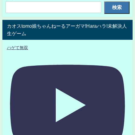
検索
カオスtomo娘ちゃんねーるアーガマ!Haraハラ!未解決人
生ゲーム
ハゲて無双