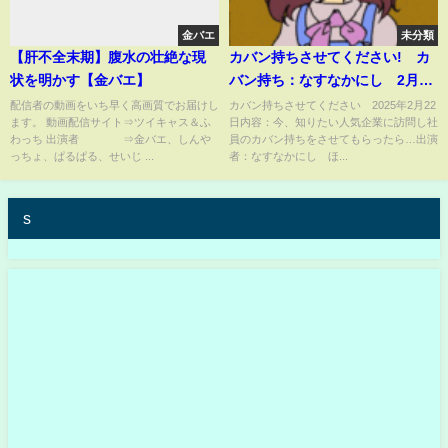
金バエ
未分類
【肝不全末期】腹水の壮絶な現
カバン持ちさせてください! カ
状を明かす【金バエ】
バン持ち：なすなかにし 2月22
日
配信者の動画をいち早く高画質でお届けし
カバン持ちさせてください 2025年2月22
ます。 動画配信サイト⇒ツイキャス＆ふ
日内容：今、知りたい人気企業に訪問し社
わっち 出演者 ⇒金バエ、しんや
員のカバン持ちをさせてもらったら…出演
っちょ、ぱるぱる、せいじ ...
者：なすなかにし ほ...
s