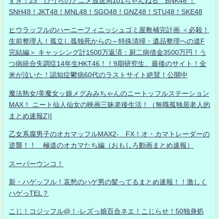
すき！23 ひうらのアニメ放送局101ちゃんねる BNK48 ！
SNH48！JKT48！MNL48！SGO48！GNZ48！STU48！SKE48
ヒウラッフルのハーニーフィニッシュゴミ屋敷補完計画 ＜必殺！
生前整理人！孤立し孤独死からの～特殊清掃・遺品整理への道F
完結編＞ キャッシング計1500万返済：厨二病借金3500万円！う
つ病統合失調症14年生HKT46！！9期研究生、最後のサイト！全
米が泣いた！認知症鬱病60代のラストサイト絶賛！公開中
魔法熟女/美魔女ッ娘メグみみちゃんのニートッフルステーション
MAX！ ニート仙人仙女の映画三昧老後生活！（無職孤独居老人的
まとめ速報Z)]
乙女系腐男子のオカマッフルMAX2- FX！オ・カマトレーダーの
逆襲！！ 極道のオカマたち編（おもしろ動画まとめ速報）
スーパーウンコ！
新・ハゲッフル！哀愁のハゲ男の髪ってるまとめ速報！！激しく
ハゲっTEL？
こじ！コジッフル@！-レズっ娘百合ネエ！こじらせ！50独身処