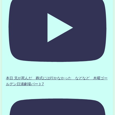
本日 兄が死んだ 葬式には行かなかった などなど 木曜ゴー
ルデン日浦劇場パート7