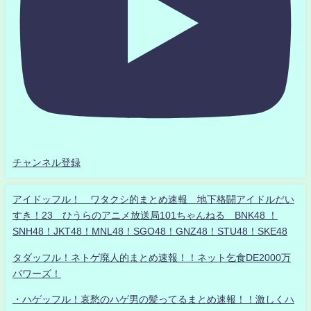
チャンネル登録
アイドッフル！ ワタクシ的まとめ速報 地下格闘アイドルだい
すき！23 ひうらのアニメ放送局101ちゃんねる BNK48 ！
SNH48！JKT48！MNL48！SGO48！GNZ48！STU48！SKE48
タダッフル！ネトゲ廃人的まとめ速報！！ネット乞食DE2000万
パワーズ！
・ハゲッフル！哀愁のハゲ男の髪ってるまとめ速報！！激しくハ