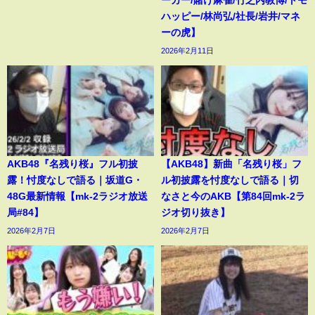
ーカー/賭け麻雀/竹之内教博/トモ
ハッピー/林尚弘/社長/岩井/マネ
ーの虎】
2026年2月11日
AKB48『名残り桜』フル初披
【AKB48】新曲「名残り桜」フ
露！忖度なしで語る｜坂道G・
ル初披露を忖度なしで語る｜切
48G最新情報【mk-2ラジオ放送
なさと今のAKB【第84回mk-2ラ
局#84】
ジオ切り抜き】
2026年2月7日
2026年2月7日