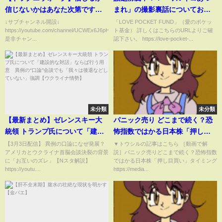
信じないかはあなた次第です！
まれ」の撮影裏話についてお話
みんなはどう思う！？
します！！
↓サブチャンネル開設↓
「LOVE POCKET FUND」（愛のポケッ
https://youtube.com/channel/UCWEx6J6pHTQdX6ronipTGQA
ト基金） 詳しくはこちらのURLよりご確
是非チャン...
認下さい。 https://love-pocket-...
未分類
未分類
【最新まとめ】ゼレンスキー大
パニック売り どこまで続く？恐
統領 トランプ氏について「建設
怖指数ではかる日本株「押し目
的な対話」ならば行う用意 異
買い」タイミング（窪田 真
【3月3日配信】 異例の口論になぜ発展？
▼トウシルの記事はこちら ［動画で解
アメリカとウクライナ首脳会談決裂の背景
説］パニック売りどこまで続く？恐怖指数
例の“口論”会談でも「我々は後
之）
に「お互いのズレ」【Nスタ解説】
ではかる日本株「押し目買い」タイミング
退などしていない」強調【ウク
https://youtu....
https://media...
ライナ情勢】