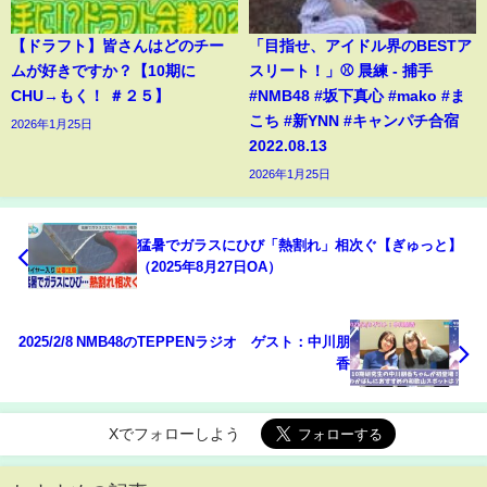
【ドラフト】皆さんはどのチー
「目指せ、アイドル界のBESTア
ムが好きですか？【10期に
スリート！」⚾️ 晨練 - 捕手
CHU→もく！ ＃２５】
#NMB48 #坂下真心 #mako #ま
こち #新YNN #キャンパチ合宿
2026年1月25日
2022.08.13
2026年1月25日
猛暑でガラスにひび「熱割れ」相次ぐ【ぎゅっと】
（2025年8月27日OA）
2025/2/8 NMB48のTEPPENラジオ ゲスト：中川朋
香
Xでフォローしよう