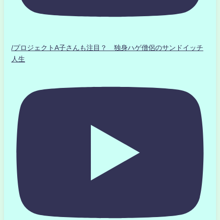
/プロジェクトA子さんも注目？ 独身ハゲ僧侶のサンドイッチ
人生