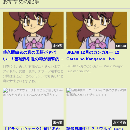
おすすめの記事
未分類
SKE48
佐久間由衣の真の国籍がヤバ
SKE48 12月のカンガルー 12
い...！芸能界引退の噂が衝撃的す
Gatsu no Kangaroo Live
ぎた...！
日本には、美しい女性がたくさんいます♡
SKE48 12月のカンガルー Music Dragon
アイドル、女優、歌手、スポーツ選手など
Live ver. source...
分野は違えど、どのジャンルでも美しいと
噂の女性はいますよね。...
未分類
おすすめ
【ドラクエウォーク】信じるか
話題沸騰中！？「ワルイコあつ