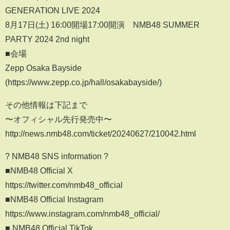
GENERATION LIVE 2024
8月17日(土) 16:00開場17:00開演 NMB48 SUMMER
PARTY 2024 2nd night
■会場
Zepp Osaka Bayside
(https://www.zepp.co.jp/hall/osakabayside/)
その他情報は下記まで
〜オフィシャル先行発売中〜
http://news.nmb48.com/ticket/20240627/210042.html
? NMB48 SNS information ?
■NMB48 Official X
https://twitter.com/nmb48_official
■NMB48 Official Instagram
https://www.instagram.com/nmb48_official/
■ NMB48 Official TikTok