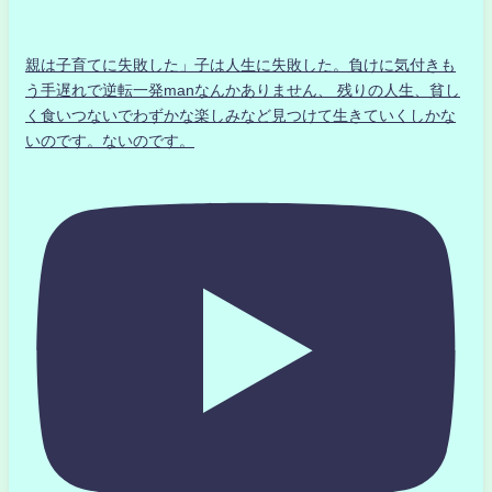
親は子育てに失敗した」子は人生に失敗した。負けに気付きも
う手遅れで逆転一発manなんかありません、 残りの人生、貧し
く食いつないでわずかな楽しみなど見つけて生きていくしかな
いのです。ないのです。