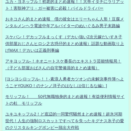
ユカ・ヨネッフル！初老的まとめ速報！！大帝イタチにラリアッ
ト！害獣神アリ・ガー被害に必殺！パイルドライバー
おネコさん的まとめ速報 僕の彼女はエリーちゃん人形！豆腐メ
ンタルメンヘラ電波中年アルバイターのぬいぐるみ男子末路編
スケバン！デカッフルまっくす（デカい強い2次元嫁だいすき子
供部屋おじさんヒロシ之古惑仔的まとめ速報）話題な動画取り上
げMAX！デカいは正義刑事編
アキヨッフル-！ネオニートスケ番長のエキストラ芸能情報局！
（子ども部屋おばさんの自宅警備員的まとめ速報）
[ヨシヨシロッフル-！！-素浪人勇者カツオンの未解決事件簿へよ
うこそYOUKO！のナンノ洋子のはなしは信じるな編）]
モリッフル！ 50代無職独身的まとめ速報！有益便利情報サイ
トの杜 モリッフル
ユキユキッフル2！ど底辺的一同驚愕騒然まとめ速報！超氷河期
世代！人生の強制ロスカットですべてを失ったキグナス氷子の愛
のクリスタルキングボンビー脱出大作戦