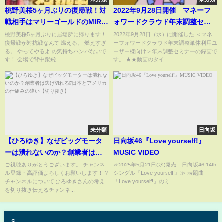
桃野美桜5ヶ月ぶりの復帰戦！対
2022年9月28日開催 マネーフ
戦相手はマリーゴールドのMIRAI
ォワードクラウド年末調整セミ
＆田中きずなに決定/#女子プロレ
ナー（単体利用ユーザー様向
桃野美桜5ヶ月ぶりに居場所に帰ります！
2022年9月28日（水）に開催した ＜マネ
復帰戦が対抗戦なんて 燃える。 燃えすぎ
ーフォワードクラウド年末調整単体利用ユ
ス #マーベラスプロレス
け）
る。 やってやるよ の気持ちハンパないで
ーザー様向け＞年末調整セミナーの録画で
す！ 会場で背中蹴飛...
す。 ★★動画のタイ...
未分類
日向坂
【ひろゆき】なぜビッグモータ
日向坂46『Love yourself!』
ーは潰れないのか？創業者は逃
MUSIC VIDEO
げ切れる⁉日本とアメリカの仕組
ご視聴ありがとうございます。 チャンネ
≪2025年5月21日(水)発売 日向坂46 14th
ル登録・高評価よろしくお願いします！ ?
シングル『Love yourself!』≫ 表題曲
みの違い【切り抜き】
チャンネルについて ひろゆきさんの考え
「Love yourself!」のミ...
を切り抜き伝えるチャンネ...
s