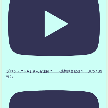
/プロジェクトA子さんも注目？ /感想戯言動画？.一息つく動
画？/