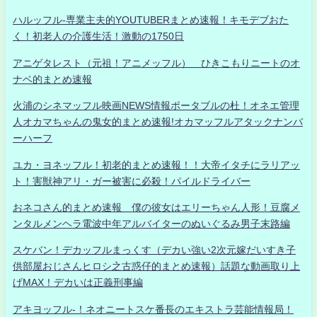
ハルッフル-専業主夫的YOUTUBERまとめ速報！キモデブおた
く！初老人の介護生活！激動の1750日
アニゲタレスト（元祖！アニメッフル） ひきこもりニートのオ
ナベ的まとめ速報
火浦のシネマッフル映画NEWS情報ポータブルの杜！オネエ管理
人オカマちゃんの鬼女的まとめ速報!オカマッフルアタックナンバ
ーハーフ
ユカ・ヨネッフル！初老的まとめ速報！！大帝イタチにラリアッ
ト！害獣神アリ・ガー被害に必殺！パイルドライバー
おネコさん的まとめ速報 僕の彼女はエリーちゃん人形！豆腐メ
ンタルメンヘラ電波中年アルバイターのぬいぐるみ男子末路編
スケバン！デカッフルまっくす（デカい強い2次元嫁だいすき子
供部屋おじさんヒロシ之古惑仔的まとめ速報）話題な動画取り上
げMAX！デカいは正義刑事編
アキヨッフル-！ネオニートスケ番長のエキストラ芸能情報局！