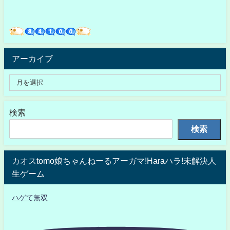
アーカイブ
検索
検索
カオスtomo娘ちゃんねーるアーガマ!Haraハラ!未解決人
生ゲーム
ハゲて無双