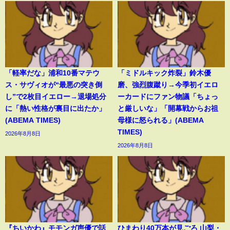
「軽率だな」浦和10番マテウ
「ミドルキック炸裂」鈴木優
ス・サヴィオが“最悪の突き倒
磨、強烈腹蹴り→今季初イエロ
し”で2枚目イエロー→退場処分
ーカードにファン物議「ちょっ
に「熱い性格が裏目に出たか」
と厳しいな」「開幕戦からお祖
(ABEMA TIMES)
母様に怒られる」(ABEMA
TIMES)
2026年8月8日
2026年8月8日
『ちいかわ』モモンガ声優で話
ひまわり40万本が見ごろ 山梨・