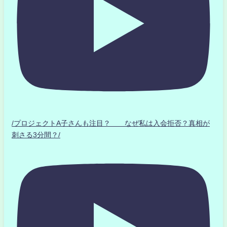
/プロジェクトA子さんも注目？ なぜ私は入会拒否？真相が
刺さる3分間？/