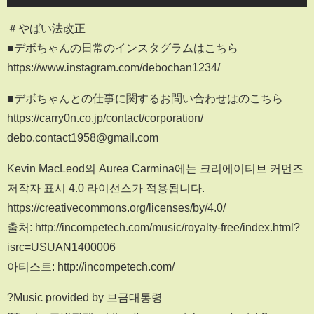
＃やばい法改正
■デボちゃんの日常のインスタグラムはこちら
https://www.instagram.com/debochan1234/
■デボちゃんとの仕事に関するお問い合わせはのこちら
https://carry0n.co.jp/contact/corporation/
debo.contact1958@gmail.com
Kevin MacLeod의 Aurea Carmina에는 크리에이티브 커먼즈
저작자 표시 4.0 라이선스가 적용됩니다.
https://creativecommons.org/licenses/by/4.0/
출처: http://incompetech.com/music/royalty-free/index.html?
isrc=USUAN1400006
아티스트: http://incompetech.com/
?Music provided by 브금대통령