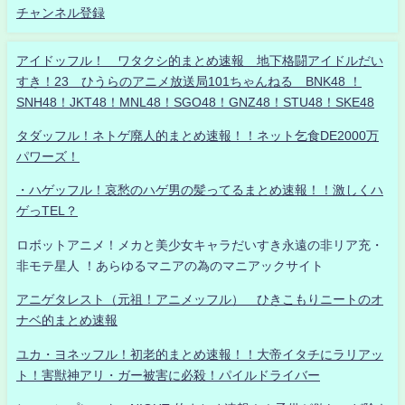
チャンネル登録
アイドッフル！ ワタクシ的まとめ速報 地下格闘アイドルだい
すき！23 ひうらのアニメ放送局101ちゃんねる BNK48 ！
SNH48！JKT48！MNL48！SGO48！GNZ48！STU48！SKE48
タダッフル！ネトゲ廃人的まとめ速報！！ネット乞食DE2000万
パワーズ！
・ハゲッフル！哀愁のハゲ男の髪ってるまとめ速報！！激しくハ
ゲっTEL？
ロボットアニメ！メカと美少女キャラだいすき永遠の非リア充・
非モテ星人 ！あらゆるマニアの為のマニアックサイト
アニゲタレスト（元祖！アニメッフル） ひきこもりニートのオ
ナベ的まとめ速報
ユカ・ヨネッフル！初老的まとめ速報！！大帝イタチにラリアッ
ト！害獣神アリ・ガー被害に必殺！パイルドライバー