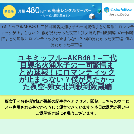
ユキミッフルAKB46！-二代目襲名火浦氷子の一同驚愕まとめ速報にロマンテ
ィックが止まらない？--僕が見たかった夜空！独女批判殺到激闘編--の一同驚
愕まとめ速報にロマンティックが止まらない？-僕の見たかった夜空編--僕の
見たかった星空編-
ユキミッフル--AKB46！--二代
目襲名火浦氷子の一同驚愕ま
とめ速報！にロマンティック
が止まらない？僕が見たかっ
た夜空-独女批判殺到激闘編
腐女子＜お客様皆様が掲載の記事等へアクセス、閲覧、こちらのサービ
スを利用される事でかろうじて運営できています＞本日は足元が悪い中
ご足労頂き誠に有難うございます。