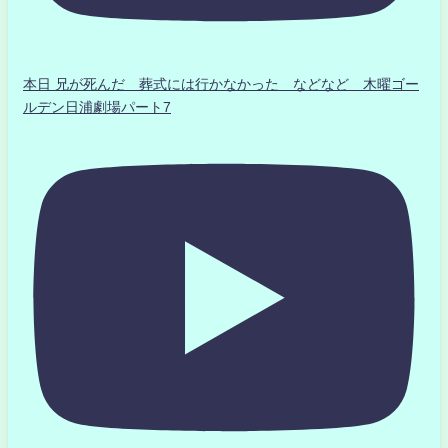
本日 兄が死んだ 葬式には行かなかった などなど 木曜ゴー
ルデン日浦劇場パート7