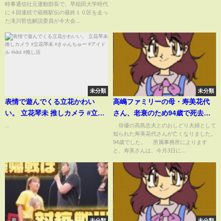
時事通信社元運動部長で、早稲田大学時代
に４回連続で箱根駅伝の最終１０区を走っ
た滝川哲也解説委員が今大会...
未分類
未分類
表情で遊んでくる立花かわい
高嶋ファミリーの母・寿美花代
い。 立花琴未 推しカメラ #立花
さん、老衰のため94歳で死去
琴未 #きゃんちゅー #アイドル
「最期の最期まで大女優 寿美花
...
俳優の高島忠夫とのおしどり夫婦として
知られた寿美花代さんが亡くなりました。
#idol #推し活
代だった母でした」と息子・高
94歳でした。 所属事務所によります
嶋政宏がコメント(ABEMA
と、寿美さんは、今月3日に...
TIMES)
未分類
未分類