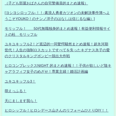
（子ども部屋おばさんの自宅警備員的まとめ速報）
[ヨシヨシロッフル-！！-素浪人勇者カツオンの未解決事件簿へよ
うこそYOUKO！のナンノ洋子のはなしは信じるな編）]
モリッフル！ 50代無職独身的まとめ速報！有益便利情報サイ
トの杜 モリッフル
ユキユキッフル2！ど底辺的一同驚愕騒然まとめ速報！超氷河期
世代！人生の強制ロスカットですべてを失ったキグナス氷子の愛
のクリスタルキングボンビー脱出大作戦
ヒロコンプレックスNIGHT 的まとめ速報！！子供が欲しいど陰キ
ャアラフィフ女子のめざせ！専業主婦！婚活計画編
ユキユキッフル3！
萌えっふる！
天にまします我ら！
ヒロシッフル！ヒロシデース山さんのリフォームひとりDIY！！