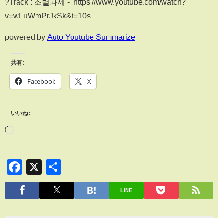
?Track : 조별과제 - https://www.youtube.com/watch?
v=wLuWmPrJkSk&t=10s
powered by
Auto Youtube Summarize
共有:
Facebook
X
いいね:
Facebook
X
共
有
LINE