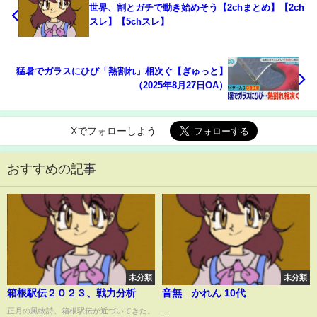
世界、割とガチで動き始めそう【2chまとめ】【2ch
スレ】【5chスレ】
猛暑でガラスにひび「熱割れ」相次ぐ【ぎゅっと】
（2025年8月27日OA）
Xでフォローしよう
おすすめの記事
未分類
未分類
箱根駅伝２０２３、戦力分析
音無 かれん 10代
正月の風物詩、箱根駅伝が近づいてきた。
...