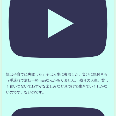
親は子育てに失敗した」子は人生に失敗した。負けに気付きも
う手遅れで逆転一発manなんかありません、 残りの人生、貧し
く食いつないでわずかな楽しみなど見つけて生きていくしかな
いのです。ないのです。