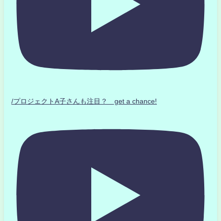
/プロジェクトA子さんも注目？ get a chance!