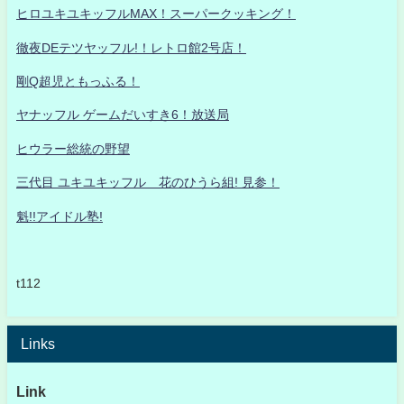
ヒロユキユキッフルMAX！スーパークッキング！
徹夜DEテツヤッフル!！レトロ館2号店！
剛Q超児ともっふる！
ヤナッフル ゲームだいすき6！放送局
ヒウラー総統の野望
三代目 ユキユキッフル 花のひうら組! 見参！
魁!!アイドル塾!
t112
Links
Link