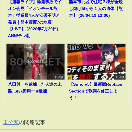
【速報ライブ】爆発事故でイ
熊本市北区で住宅３棟が全焼
オン会見「イオンモール熊
し焼け跡から１人の遺体【熊
本」従業員4人が安否不明と
本】 (26/04/19 12:00)
発表｜熊本震度7の地震
【LIVE】 (2026年7月29日)
ANN/テレ朝
未分類
未分類
八田與一を逮捕した人達の末
【Suno v5】最新版Replace
路…#八田與一 #逮捕
Sectionで歌詞を修正しよ
う！
未分類
の関連記事