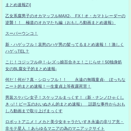
まとめ速報Z)]
乙女系腐男子のオカマッフルMAX2- FX！オ・カマトレーダーの
逆襲！！ 極道のオカマたち編（おもしろ動画まとめ速報）
スーパーウンコ！
新・ハゲッフル！哀愁のハゲ男の髪ってるまとめ速報！！激しく
ハゲっTEL？
こじ！コジッフル@！-レズっ娘百合ネエ！こじらせ！50独身処
女のBL腐女子的まとめ速報-
何だ！何が？真・シロッフル！！ 永遠の無職童貞- ぼっちな
ニート的まとめ速報！一生童貞上等夜露死苦！
男装スケバン女子！スケッフルまっくす！（新・ナンノひゃくし
きっ!！ビー玉のおいぬさん的まとめ速報） 話題な事件からおも
しろ動画まで取り上げまっくす
ロボットアニメ！メカと美少女キャラだいすき永遠の非リア充・
非モテ星人 ！あらゆるマニアの為のマニアックサイト