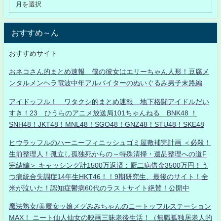
おすすめ～ん
おすすめサイト
おネコさん的まとめ速報 僕の彼女はエリーちゃん人形！豆腐メ
ンタルメンヘラ電波中年アルバイターのぬいぐるみ男子末路編
アイドッフル！ ワタクシ的まとめ速報 地下格闘アイドルだい
すき！23 ひうらのアニメ放送局101ちゃんねる BNK48 ！
SNH48！JKT48！MNL48！SGO48！GNZ48！STU48！SKE48
ヒウラッフルのハーニーフィニッシュゴミ屋敷補完計画 ＜必殺！
生前整理人！孤立し孤独死からの～特殊清掃・遺品整理への道F
完結編＞ キャッシング計1500万返済：厨二病借金3500万円！う
つ病統合失調症14年生HKT46！！9期研究生、最後のサイト！全
米が泣いた！認知症鬱病60代のラストサイト絶賛！公開中
魔法熟女/美魔女ッ娘メグみみちゃんのニートッフルステーション
MAX！ ニート仙人仙女の映画三昧老後生活！（無職孤独居老人的