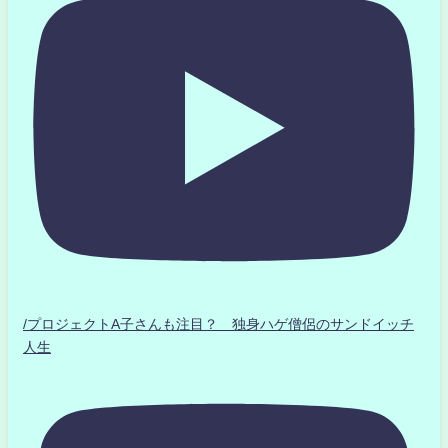
/プロジェクトA子さんも注目？ 独身ハゲ僧侶のサンドイッチ
人生