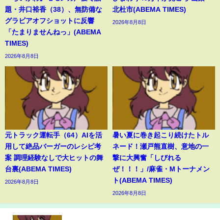
題・井口裕香（38）、無防備な
北杜市(ABEMA TIMES)
グラビアオフショットに反響
2026年8月8日
「たまりませんねっ」(ABEMA
TIMES)
2026年8月8日
元トラック運転手（64）AIを活
暑い夏に巻き起こり続けたトル
用して絶品バーガーのレシピ考
ネード！瀬戸熊直樹、意地の一
案 調理経験なしで大ヒットの舞
撃に大興奮「しびれる
台裏(ABEMA TIMES)
ぜ！！！」/麻雀・Mトーナメン
ト(ABEMA TIMES)
2026年8月8日
2026年8月8日