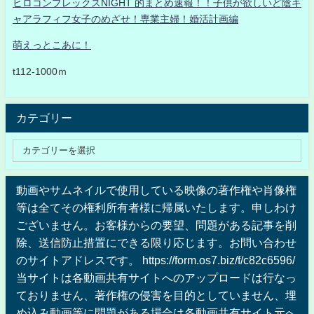
ヒロコンプレックスNIGHT 的まとめ速報！！子供が欲しいど陰キ
ャアラフィフ女子のめざせ！専業主婦！婚活計画編
萌えっとこあに！
t112-1000ｍ
カテゴリー
動画やサムネイルで使用している映像の著作権や肖像権
等は全てその権利所有者様に帰属いたします。申しわけ
ございません。お客様からの要望、問題がある記事を削
除、送信防止措置にできる限り応じます。お問い合わせ
のサイトアドレスです。 https://form.os7.biz/f/c82c6596/
当サイトは各動画共有サイトへのアップロードは行なっ
ておりません、著作権の侵害を目的としていません、埋
め込み動画等に問題がある場合は各動画共有サイト元へ