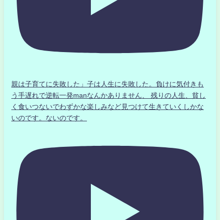
親は子育てに失敗した」子は人生に失敗した。負けに気付きも
う手遅れで逆転一発manなんかありません、 残りの人生、貧し
く食いつないでわずかな楽しみなど見つけて生きていくしかな
いのです。ないのです。