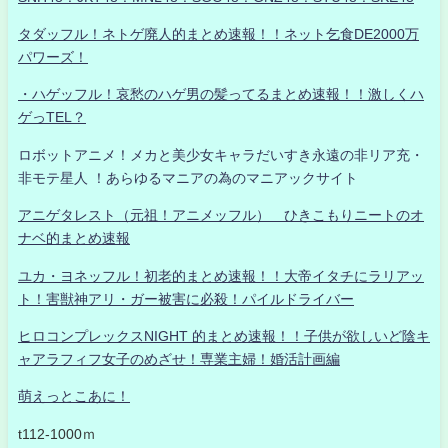
タダッフル！ネトゲ廃人的まとめ速報！！ネット乞食DE2000万
パワーズ！
・ハゲッフル！哀愁のハゲ男の髪ってるまとめ速報！！激しくハ
ゲっTEL？
ロボットアニメ！メカと美少女キャラだいすき永遠の非リア充・
非モテ星人 ！あらゆるマニアの為のマニアックサイト
アニゲタレスト（元祖！アニメッフル） ひきこもりニートのオ
ナベ的まとめ速報
ユカ・ヨネッフル！初老的まとめ速報！！大帝イタチにラリアッ
ト！害獣神アリ・ガー被害に必殺！パイルドライバー
ヒロコンプレックスNIGHT 的まとめ速報！！子供が欲しいど陰キ
ャアラフィフ女子のめざせ！専業主婦！婚活計画編
萌えっとこあに！
t112-1000ｍ