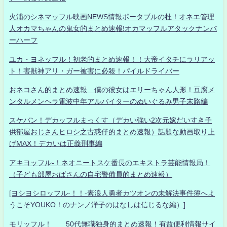
火浦のシネマッフル映画NEWS情報ポータブルの杜！オネエ管理
人オカマちゃんの鬼女的まとめ速報!オカマッフルアタックナンバ
ーハーフ
ユカ・ヨネッフル！初老的まとめ速報！！大帝イタチにラリアッ
ト！害獣神アリ・ガー被害に必殺！パイルドライバー
おネコさん的まとめ速報 僕の彼女はエリーちゃん人形！豆腐メ
ンタルメンヘラ電波中年アルバイターのぬいぐるみ男子末路編
スケバン！デカッフルまっくす（デカい強い2次元嫁だいすき子
供部屋おじさんヒロシ之古惑仔的まとめ速報）話題な動画取り上
げMAX！デカいは正義刑事編
アキヨッフル-！ネオニートスケ番長のエキストラ芸能情報局！
（子ども部屋おばさんの自宅警備員的まとめ速報）
[ヨシヨシロッフル-！！-素浪人勇者カツオンの未解決事件簿へよ
うこそYOUKO！のナンノ洋子のはなしは信じるな編）]
モリッフル！ 50代無職独身的まとめ速報！有益便利情報サイ