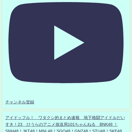
チャンネル登録
アイドッフル！ ワタクシ的まとめ速報 地下格闘アイドルだい
すき！23 ひうらのアニメ放送局101ちゃんねる BNK48 ！
SNH48！JKT48！MNL48！SGO48！GNZ48！STU48！SKE48