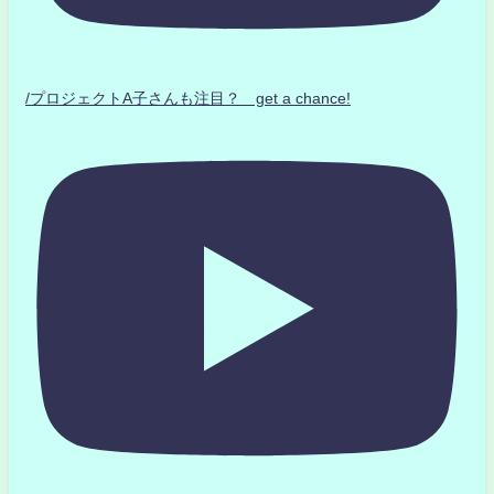
/プロジェクトA子さんも注目？ get a chance!