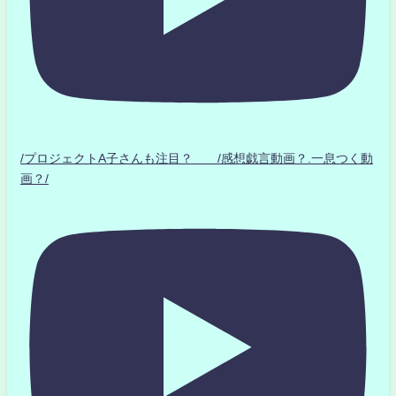
/プロジェクトA子さんも注目？ /感想戯言動画？.一息つく動
画？/