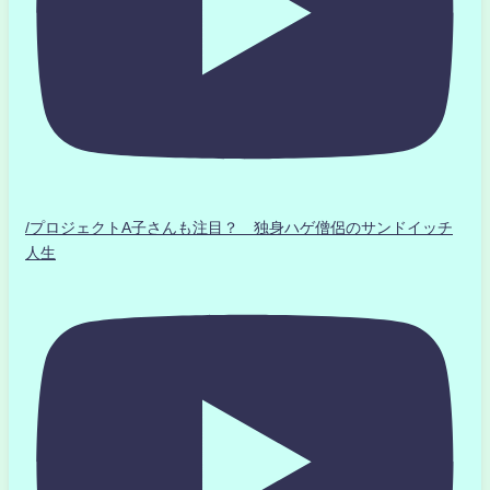
/プロジェクトA子さんも注目？ 独身ハゲ僧侶のサンドイッチ
人生