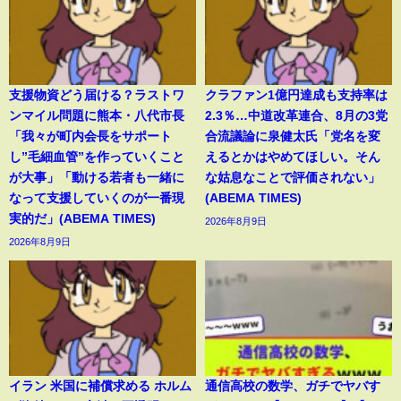
支援物資どう届ける？ラストワ
クラファン1億円達成も支持率は
ンマイル問題に熊本・八代市長
2.3％…中道改革連合、8月の3党
「我々が町内会長をサポート
合流議論に泉健太氏「党名を変
し”毛細血管”を作っていくこと
えるとかはやめてほしい。そん
が大事」「動ける若者も一緒に
な姑息なことで評価されない」
なって支援していくのが一番現
(ABEMA TIMES)
実的だ」(ABEMA TIMES)
2026年8月9日
2026年8月9日
イラン 米国に補償求める ホルム
通信高校の数学、ガチでヤバす