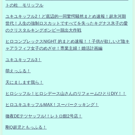
トの杜 モリッフル
ユキユキッフル2！ど底辺的一同驚愕騒然まとめ速報！超氷河期
世代！人生の強制ロスカットですべてを失ったキグナス氷子の愛
のクリスタルキングボンビー脱出大作戦
ヒロコンプレックスNIGHT 的まとめ速報！！子供が欲しいど陰キ
ャアラフィフ女子のめざせ！専業主婦！婚活計画編
ユキユキッフル3！
萌えっふる！
天にまします我ら！
ヒロシッフル！ヒロシデース山さんのリフォームひとりDIY！！
ヒロユキユキッフルMAX！スーパークッキング！
徹夜DEテツヤッフル!！レトロ館2号店！
剛Q超児ともっふる！