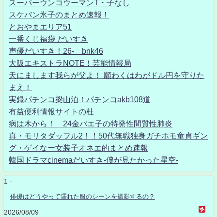
スーパーウンコウーマンT・子なし
スケバン氷子のまとめ速報！
とおやまエリア51
一番くじ福袋 だいすき
声優だいすき！26- bnk46
大阪エキストラNOTE！芸能情報局
天にまします我らが父よ！ 願わくはわがドル円を守りた
まえ！
実録パチンコ梁山泊！パチンコakb108道
有益便利情報サイトの杜
病は木から！ 24金バエ子の特発性間質性肺炎
真・モリタダッフル2！！50代無職独身ガチホモ童貞ギン
グ・ゲイなー女装子オネエ的まとめ速報
韓国ドラマcinemaだいすき-僕が見たかった星空-
1 -
俳優はどうやって濡れた服のシーンを撮影するの？
2026/08/09