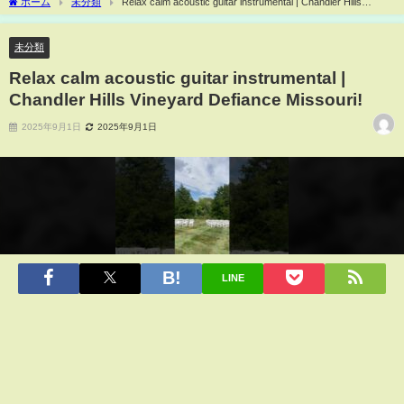
ホーム
未分類
Relax calm acoustic guitar instrumental | Chandler Hills
Vineyard Defiance Missouri!
未分類
Relax calm acoustic guitar instrumental |
Chandler Hills Vineyard Defiance Missouri!
2025年9月1日
2025年9月1日
LINE