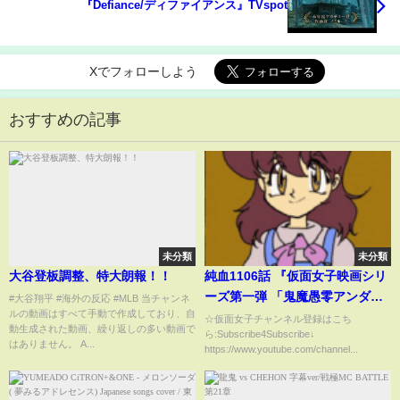
『Defiance/ディファイアンス』TVspot
Xでフォローしよう
おすすめの記事
未分類
未分類
大谷登板調整、特大朗報！！
純血1106話 『仮面女子映画シリ
ーズ第一弾 「鬼魔愚零アンダー
#大谷翔平 #海外の反応 #MLB 当チャンネ
ルの動画はすべて手動で作成しており、自
グラウンド」鑑賞会』
☆仮面女子チャンネル登録はこち
動生成された動画、繰り返しの多い動画で
ら:Subscribe4Subscribe↓
はありません。 A...
https://www.youtube.com/channel...