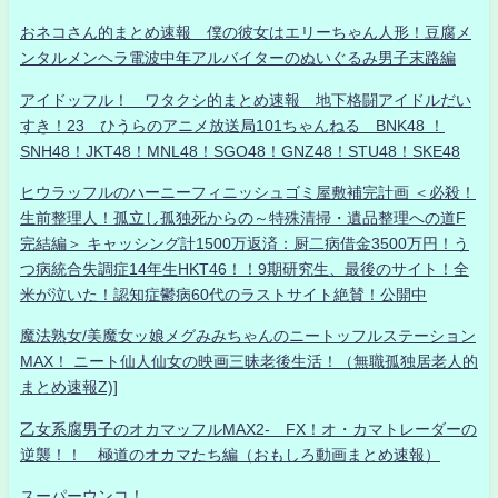
おネコさん的まとめ速報 僕の彼女はエリーちゃん人形！豆腐メ
ンタルメンヘラ電波中年アルバイターのぬいぐるみ男子末路編
アイドッフル！ ワタクシ的まとめ速報 地下格闘アイドルだい
すき！23 ひうらのアニメ放送局101ちゃんねる BNK48 ！
SNH48！JKT48！MNL48！SGO48！GNZ48！STU48！SKE48
ヒウラッフルのハーニーフィニッシュゴミ屋敷補完計画 ＜必殺！
生前整理人！孤立し孤独死からの～特殊清掃・遺品整理への道F
完結編＞ キャッシング計1500万返済：厨二病借金3500万円！う
つ病統合失調症14年生HKT46！！9期研究生、最後のサイト！全
米が泣いた！認知症鬱病60代のラストサイト絶賛！公開中
魔法熟女/美魔女ッ娘メグみみちゃんのニートッフルステーション
MAX！ ニート仙人仙女の映画三昧老後生活！（無職孤独居老人的
まとめ速報Z)]
乙女系腐男子のオカマッフルMAX2- FX！オ・カマトレーダーの
逆襲！！ 極道のオカマたち編（おもしろ動画まとめ速報）
スーパーウンコ！