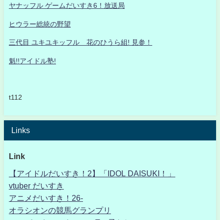
ヤナッフル ゲームだいすき6！放送局
ヒウラー総統の野望
三代目 ユキユキッフル 花のひうら組! 見参！
魁!!アイドル塾!
t112
Links
Link
【アイドルだいすき！2】「IDOL DAISUKI！」
vtuber だいすき
アニメだいすき！26-
オラシオンの競馬グランプリ