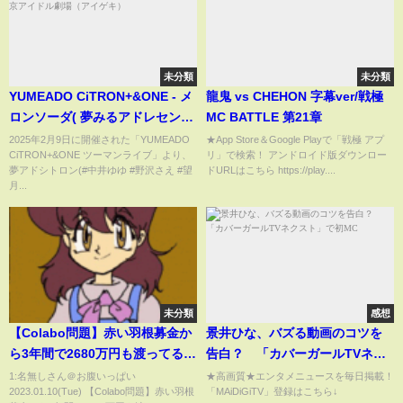
未分類
未分類
YUMEADO CiTRON+&ONE - メ
龍鬼 vs CHEHON 字幕ver/戦極
ロンソーダ( 夢みるアドレセン
MC BATTLE 第21章
ス) Japanese songs cover / 東
2025年2月9日に開催された「YUMEADO
★App Store＆Google Playで「戦極 アプ
CiTRON+&ONE ツーマンライブ」より、
リ」で検索！ アンドロイド版ダウンロー
京アイドル劇場（アイゲキ）
夢アドシトロン(#中井ゆゆ #野沢さえ #望
ドURLはこちら https://play....
月...
未分類
感想
【Colabo問題】赤い羽根募金か
景井ひな、バズる動画のコツを
ら3年間で2680万円も渡ってる...
告白？ 「カバーガールTVネク
【ぱっぷす 若草プロジェクト 仁
スト」で初MC
1:名無しさん＠お腹いっぱい
★高画質★エンタメニュースを毎日掲載！
2023.01.10(Tue) 【Colabo問題】赤い羽根
「MAiDiGiTV」登録はこちら↓
藤夢乃 赤い羽根共同募金】