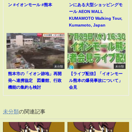
ン #イオンモール #熊本
ンにある大型ショッピングモ
ール AEON MALL
KUMAMOTO Walking Tour,
Kumamoto, Japan
未分類
未分類
熊本市の「イオン跡地」再開
【ライブ配信】「イオンモー
発へ連携協定 図書館、行政
ル熊本の爆発事故について」
機能の集約も検討
会見
未分類
の関連記事