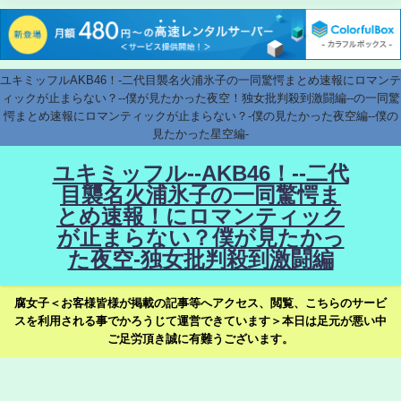
ユキミッフルAKB46！-二代目襲名火浦氷子の一同驚愕まとめ速報にロマンテ
ィックが止まらない？--僕が見たかった夜空！独女批判殺到激闘編--の一同驚
愕まとめ速報にロマンティックが止まらない？-僕の見たかった夜空編--僕の
見たかった星空編-
ユキミッフル--AKB46！--二代
目襲名火浦氷子の一同驚愕ま
とめ速報！にロマンティック
が止まらない？僕が見たかっ
た夜空-独女批判殺到激闘編
腐女子＜お客様皆様が掲載の記事等へアクセス、閲覧、こちらのサービ
スを利用される事でかろうじて運営できています＞本日は足元が悪い中
ご足労頂き誠に有難うございます。