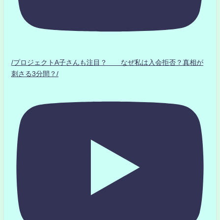
/プロジェクトA子さんも注目？ なぜ私は入会拒否？真相が
刺さる3分間？/