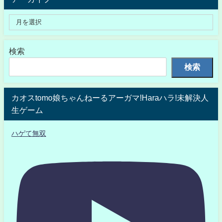
検索
検索
カオスtomo娘ちゃんねーるアーガマ!Haraハラ!未解決人
生ゲーム
ハゲて無双