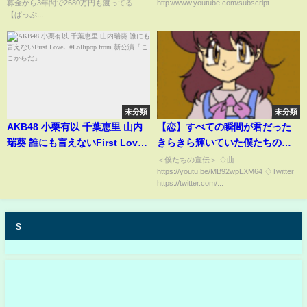
募金から3年間で2680万円も渡ってる...
http://www.youtube.com/subscript...
【ぱっぷ...
未分類
未分類
AKB48 小栗有以 千葉恵里 山内
【恋】すべての瞬間が君だった
瑞葵 誰にも言えないFirst Love️˖⁺
きらきら輝いていた僕たちの時
#Lollipop from 新公演「ここか
間【図書室#63】
...
＜僕たちの宣伝＞ ♢曲
https://youtu.be/MB92wpLXM64 ♢Twitter
らだ」
https://twitter.com/...
s