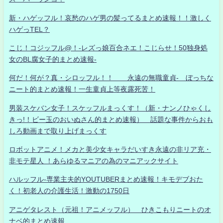
新・ハゲッフル！哀愁のハゲ男の髪ってるまとめ速報！！激しく
ハゲっTEL？
こじ！コジッフル@！-レズっ娘百合ネエ！こじらせ！50独身処
女のBL腐女子的まとめ速報-
何だ！何が？真・シロッフル！！ 永遠の無職童貞- ぼっちな
ニート的まとめ速報！一生童貞上等夜露死苦！
男装スケバン女子！スケッフルまっくす！（新・ナンノひゃくし
きっ!！ビー玉のおいぬさん的まとめ速報） 話題な事件からおも
しろ動画まで取り上げまっくす
ロボットアニメ！メカと美少女キャラだいすき永遠の非リア充・
非モテ星人 ！あらゆるマニアの為のマニアックサイト
ハルッフル-専業主夫的YOUTUBERまとめ速報！キモデブおた
く！初老人の介護生活！激動の1750日
アニゲタレスト（元祖！アニメッフル） ひきこもりニートのオ
ナベ的まとめ速報