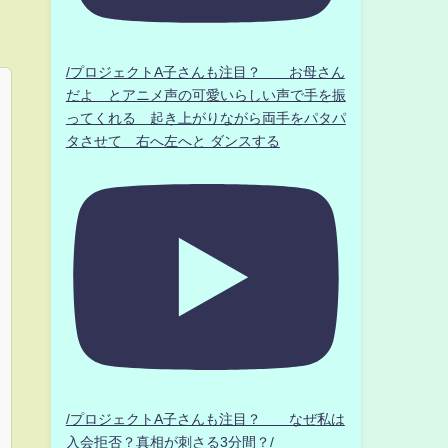
/プロジェクトA子さんも注目？ お母さん
だよ とアニメ声の可愛いらしい声で手を振
ってくれる 起き上がりながら両手をパタパ
タさせて 右へ左へと ダンスする
/プロジェクトA子さんも注目？ なぜ私は
入会拒否？真相が刺さる3分間？/