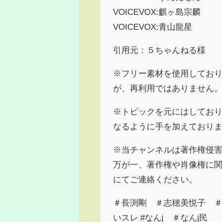
VOICEVOX:麒ヶ島宗麟
VOICEVOX:青山龍星
引用元：５ちゃんねる様
※フリー素材を使用してお
が、再利用ではありません
※トピックを元にはしてお
なるように手を加えており
※当チャンネルは著作権侵
万が一、著作権や肖像権に
にてご連絡ください。
＃長渕剛 ＃志穂美悦子 ＃不
いスレ #なんj ＃なんj民