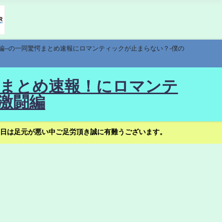
編--の一同驚愕まとめ速報にロマンティックが止まらない？-僕の
驚愕まとめ速報！にロマンテ
激闘編
日は足元が悪い中ご足労頂き誠に有難うございます。