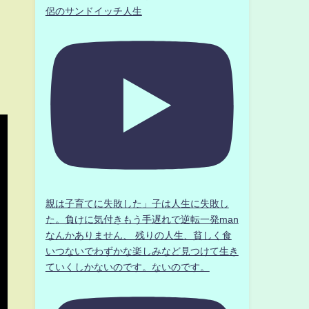
侶のサンドイッチ人生
親は子育てに失敗した」子は人生に失敗し
た。負けに気付きもう手遅れで逆転一発man
なんかありません、 残りの人生、貧しく食
いつないでわずかな楽しみなど見つけて生き
ていくしかないのです。ないのです。