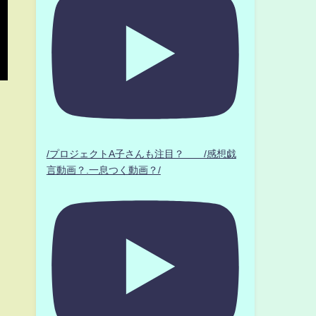
/プロジェクトA子さんも注目？ /感想戯
言動画？.一息つく動画？/