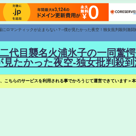
速報にロマンティックが止まらない？--僕が見たかった夜空！独女批判殺到激闘
！--二代目襲名火浦氷子の一同
見たかった夜空-独女批判殺到
、こちらのサービスを利用される事でかろうじて運営できています＞本