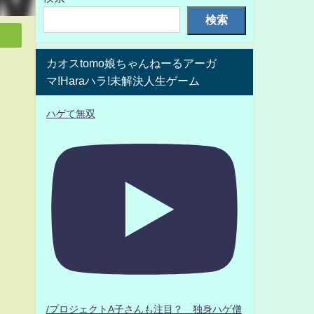
検索
カオスtomo娘ちゃんねーるアーガ
マ!Haraハラ!未解決人生ゲーム
ハゲて無双
/プロジェクトA子さんも注目？ 独身ハゲ僧