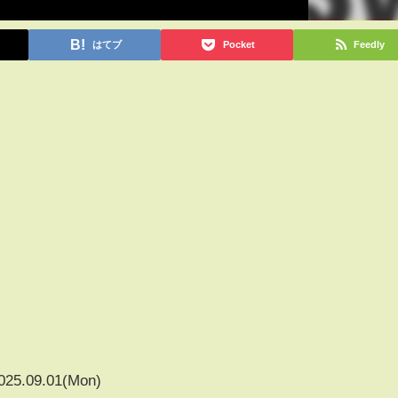
はてブ
Pocket
Feedly
025.09.01(Mon)