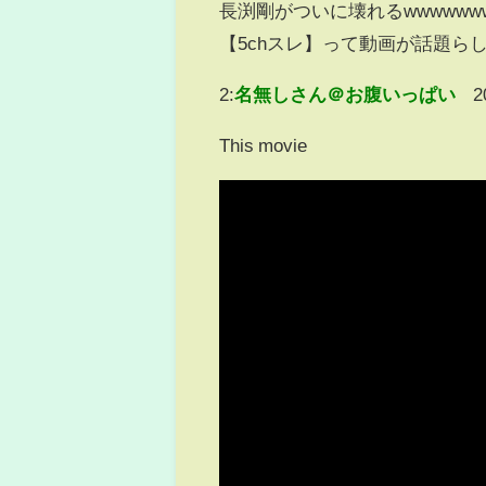
長渕剛がついに壊れるwwwwwwww
【5chスレ】って動画が話題ら
2:
名無しさん＠お腹いっぱい
2
This movie