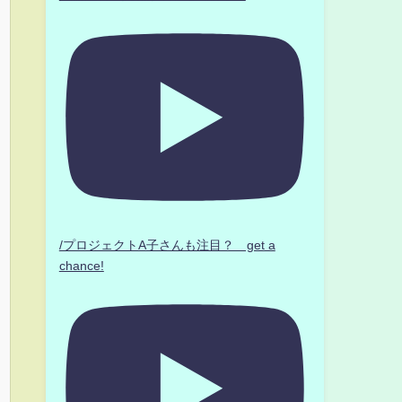
/プロジェクトA子さんも注目？ get a
chance!