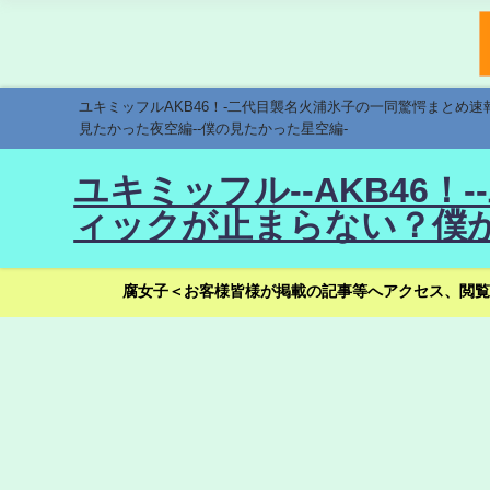
ユキミッフルAKB46！-二代目襲名火浦氷子の一同驚愕まとめ
見たかった夜空編--僕の見たかった星空編-
ユキミッフル--AKB46
ィックが止まらない？僕が
腐女子＜お客様皆様が掲載の記事等へアクセス、閲覧