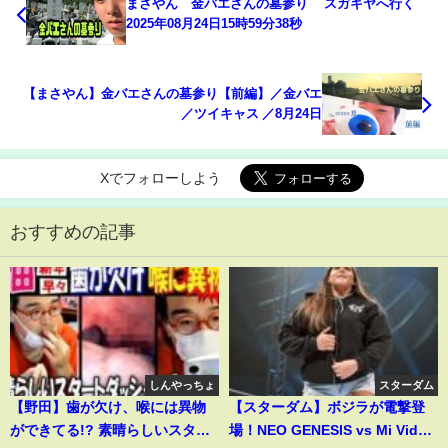
まさやん 金バエさんの墓参り スガキヤへ行く
2025年08月24日15時59分38秒
【まさやん】金バエさんの墓参り【前編】／金バエ
／ツイキャス ／8月24日
Xでフォローしよう
おすすめの記事
しんやっちょ
スターダム
【野田】歯が欠け、喉には異物
【スターダム】ボジラが電撃登
ができてる!? 素晴らしいスター
場！NEO GENESIS vs Mi Vida