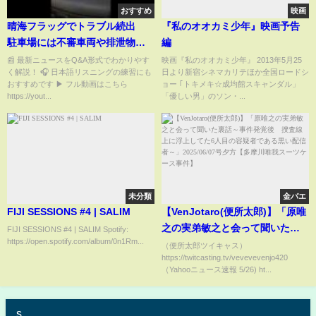
おすすめ
映画
晴海フラッグでトラブル続出
『私のオオカミ少年』映画予告
駐車場には不審車両や排泄物
編
住人「怖くて不安」【詳細版】
📰 最新ニュースをQ&A形式でわかりやす
映画『私のオオカミ少年』 2013年5月25
く解説！ 🎧 日本語リスニングの練習にも
日より新宿シネマカリテほか全国ロードシ
（テレビ朝日系（ANN））｜仁
おすすめです ▶ フル動画はこちら
ョー ｢トキメキ☆成均館スキャンダル」
源教育Q&A #ニュース #時事 #日
https://yout...
「優しい男」のソン・...
本語
未分類
金バエ
FIJI SESSIONS #4 | SALIM
【VenJotaro(便所太郎)】「原唯
之の実弟敏之と会って聞いた裏
FIJI SESSIONS #4 | SALIM Spotify:
https://open.spotify.com/album/0n1Rm...
話～事件発覚後 捜査線上に浮
（便所太郎ツイキャス）
https://twitcasting.tv/vevevevenjo420
上してた6人目の容疑者である黒
（Yahooニュース速報 5/26) ht...
い配信者～」2025/06/07号夕方
【多摩川唯我スーツケース事
件】
s