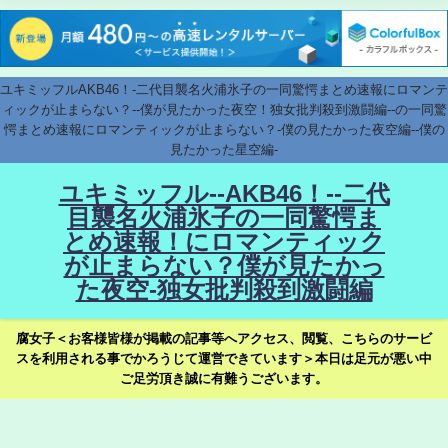
ユキミッフルAKB46！-二代目襲名火浦氷子の一同驚愕まとめ速報にロマンテ
ィックが止まらない？--僕が見たかった夜空！独女批判殺到激闘編--の一同驚
愕まとめ速報にロマンティックが止まらない？-僕の見たかった夜空編--僕の
見たかった星空編-
ユキミッフル--AKB46！--二代
目襲名火浦氷子の一同驚愕ま
とめ速報！にロマンティック
が止まらない？僕が見たかっ
た夜空-独女批判殺到激闘編
腐女子＜お客様皆様が掲載の記事等へアクセス、閲覧、こちらのサービ
スを利用される事でかろうじて運営できています＞本日は足元が悪い中
ご足労頂き誠に有難うございます。