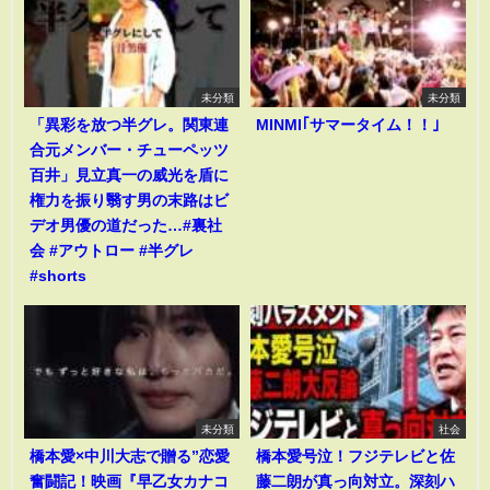
未分類
未分類
「異彩を放つ半グレ。関東連
MINMI｢サマータイム！！｣
合元メンバー・チューペッツ
百井」見立真一の威光を盾に
権力を振り翳す男の末路はビ
デオ男優の道だった…#裏社
会 #アウトロー #半グレ
#shorts
未分類
社会
橋本愛×中川大志で贈る”恋愛
橋本愛号泣！フジテレビと佐
奮闘記！映画『早乙女カナコ
藤二朗が真っ向対立。深刻ハ