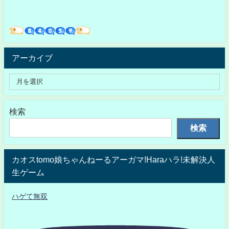
アーカイブ
検索
検索
カオスtomo娘ちゃんねーるアーガマ!Haraハラ!未解決人
生ゲーム
ハゲて無双