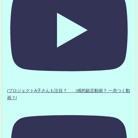
/プロジェクトA子さんも注目？ /感想戯言動画？.一息つく動
画？/