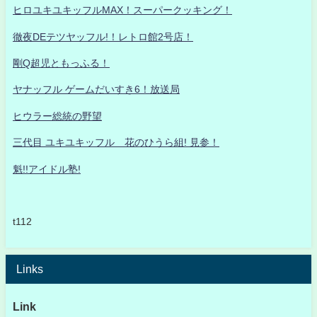
ヒロユキユキッフルMAX！スーパークッキング！
徹夜DEテツヤッフル!！レトロ館2号店！
剛Q超児ともっふる！
ヤナッフル ゲームだいすき6！放送局
ヒウラー総統の野望
三代目 ユキユキッフル 花のひうら組! 見参！
魁!!アイドル塾!
t112
Links
Link