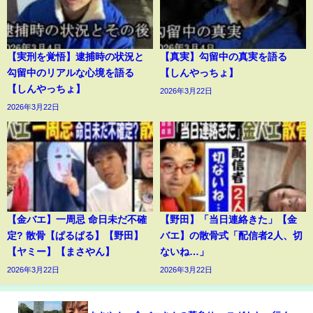
【実刑を覚悟】逮捕時の状況と
【真実】勾留中の真実を語る
勾留中のリアルな心境を語る
【しんやっちょ】
【しんやっちょ】
2026年3月22日
2026年3月22日
【金バエ】一周忌 命日未だ不確
【野田】「当日連絡きた」【金
定? 散骨【ぱるぱる】【野田】
バエ】の散骨式「配信者2人、切
【ヤミー】【まさやん】
ないね…」
2026年3月22日
2026年3月22日