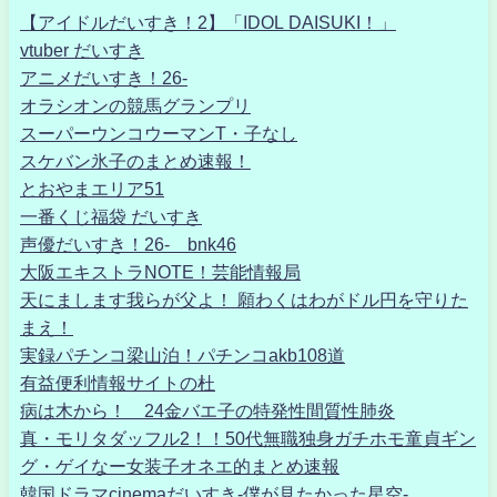
【アイドルだいすき！2】「IDOL DAISUKI！」
vtuber だいすき
アニメだいすき！26-
オラシオンの競馬グランプリ
スーパーウンコウーマンT・子なし
スケバン氷子のまとめ速報！
とおやまエリア51
一番くじ福袋 だいすき
声優だいすき！26- bnk46
大阪エキストラNOTE！芸能情報局
天にまします我らが父よ！ 願わくはわがドル円を守りた
まえ！
実録パチンコ梁山泊！パチンコakb108道
有益便利情報サイトの杜
病は木から！ 24金バエ子の特発性間質性肺炎
真・モリタダッフル2！！50代無職独身ガチホモ童貞ギン
グ・ゲイなー女装子オネエ的まとめ速報
韓国ドラマcinemaだいすき-僕が見たかった星空-