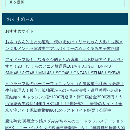
おすすめ～ん
おすすめサイト
おネコさん的まとめ速報 僕の彼女はエリーちゃん人形！豆腐メ
ンタルメンヘラ電波中年アルバイターのぬいぐるみ男子末路編
アイドッフル！ ワタクシ的まとめ速報 地下格闘アイドルだい
すき！23 ひうらのアニメ放送局101ちゃんねる BNK48 ！
SNH48！JKT48！MNL48！SGO48！GNZ48！STU48！SKE48
ヒウラッフルのハーニーフィニッシュゴミ屋敷補完計画 ＜必殺！
生前整理人！孤立し孤独死からの～特殊清掃・遺品整理への道F
完結編＞ キャッシング計1500万返済：厨二病借金3500万円！う
つ病統合失調症14年生HKT46！！9期研究生、最後のサイト！全
米が泣いた！認知症鬱病60代のラストサイト絶賛！公開中
魔法熟女/美魔女ッ娘メグみみちゃんのニートッフルステーション
MAX！ ニート仙人仙女の映画三昧老後生活！（無職孤独居老人的