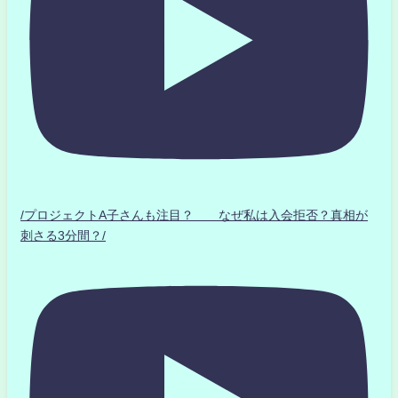
/プロジェクトA子さんも注目？ なぜ私は入会拒否？真相が
刺さる3分間？/