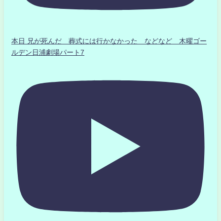
本日 兄が死んだ 葬式には行かなかった などなど 木曜ゴー
ルデン日浦劇場パート7