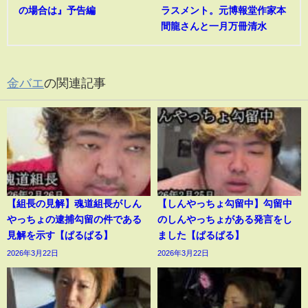
の場合は』予告編
ラスメント。元博報堂作家本
間龍さんと一月万冊清水
金バエ
の関連記事
【組長の見解】魂道組長がしん
【しんやっちょ勾留中】勾留中
やっちょの逮捕勾留の件である
のしんやっちょがある発言をし
見解を示す【ぱるぱる】
ました【ぱるぱる】
2026年3月22日
2026年3月22日