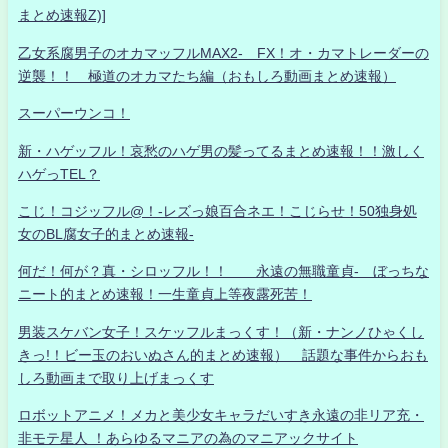
まとめ速報Z)]
乙女系腐男子のオカマッフルMAX2- FX！オ・カマトレーダーの
逆襲！！ 極道のオカマたち編（おもしろ動画まとめ速報）
スーパーウンコ！
新・ハゲッフル！哀愁のハゲ男の髪ってるまとめ速報！！激しく
ハゲっTEL？
こじ！コジッフル@！-レズっ娘百合ネエ！こじらせ！50独身処
女のBL腐女子的まとめ速報-
何だ！何が？真・シロッフル！！ 永遠の無職童貞- ぼっちな
ニート的まとめ速報！一生童貞上等夜露死苦！
男装スケバン女子！スケッフルまっくす！（新・ナンノひゃくし
きっ!！ビー玉のおいぬさん的まとめ速報） 話題な事件からおも
しろ動画まで取り上げまっくす
ロボットアニメ！メカと美少女キャラだいすき永遠の非リア充・
非モテ星人 ！あらゆるマニアの為のマニアックサイト