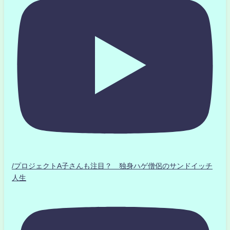
/プロジェクトA子さんも注目？ 独身ハゲ僧侶のサンドイッチ
人生