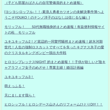
（子ども部屋おばさんの自宅警備員的まとめ速報）
[ヨシヨシロッフル-！！-素浪人勇者カツオンの未解決事件簿へよ
うこそYOUKO！のナンノ洋子のはなしは信じるな編）]
モリッフル！ 50代無職独身的まとめ速報！有益便利情報サイ
トの杜 モリッフル
ユキユキッフル2！ど底辺的一同驚愕騒然まとめ速報！超氷河期
世代！人生の強制ロスカットですべてを失ったキグナス氷子の愛
のクリスタルキングボンビー脱出大作戦
ヒロコンプレックスNIGHT 的まとめ速報！！子供が欲しいど陰キ
ャアラフィフ女子のめざせ！専業主婦！婚活計画編
ユキユキッフル3！
萌えっふる！
天にまします我ら！
ヒロシッフル！ヒロシデース山さんのリフォームひとりDIY！！