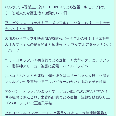
ハルッフル-専業主夫的YOUTUBERまとめ速報！キモデブおた
く！初老人の介護生活！激動の1750日
アニゲタレスト（元祖！アニメッフル） ひきこもりニートのオ
ナベ的まとめ速報
火浦のシネマッフル映画NEWS情報ポータブルの杜！オネエ管理
人オカマちゃんの鬼女的まとめ速報!オカマッフルアタックナンバ
ーハーフ
ユカ・ヨネッフル！初老的まとめ速報！！大帝イタチにラリアッ
ト！害獣神アリ・ガー被害に必殺！パイルドライバー
おネコさん的まとめ速報 僕の彼女はエリーちゃん人形！豆腐メ
ンタルメンヘラ電波中年アルバイターのぬいぐるみ男子末路編
スケバン！デカッフルまっくす（デカい強い2次元嫁だいすき子
供部屋おじさんヒロシ之古惑仔的まとめ速報）話題な動画取り上
げMAX！デカいは正義刑事編
アキヨッフル-！ネオニートスケ番長のエキストラ芸能情報局！