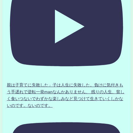
親は子育てに失敗した」子は人生に失敗した。負けに気付きも
う手遅れで逆転一発manなんかありません、 残りの人生、貧し
く食いつないでわずかな楽しみなど見つけて生きていくしかな
いのです。ないのです。