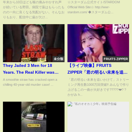
トダッシュで「ヘコむ↓」
Locaユニット全面対抗戦ノーDQ
年末から10日ほども喉の痛みやかすれ声
☆スターダム公式サイト/STARDOM
が続いている野田。病院で薬はもらったも
Official Web Site☆ http://wwr-
ルール！試合ハイライト！-6.21
のの一向に良くなる気配がない。そんなお
stardom.com/ ◆スターダム公...
代々木大会-【STARDOM】
りもおり、配信中に歯が欠け...
未分類
FRUITS ZIPPER
They Jailed 3 Men for 18
【ライブ映像】FRUITS
Years. The Real Killer was
ZIPPER「君の明るい未来を追い
Caught by his Trash
かけて」/ 2025.02.22 KAWAII
A smoothie straw has cracked open a
「君の明るい未来を追いかけて」ストリー
chilling 40-year-old murder case! ...
ミング再生数1000万回突破‼️ みんなで作り
LAB. Special LIVE 〜わたし“た
上げるこの一曲が大好きです?????❤️? ?
ち”の一番かわいいところ〜
かがみ h...