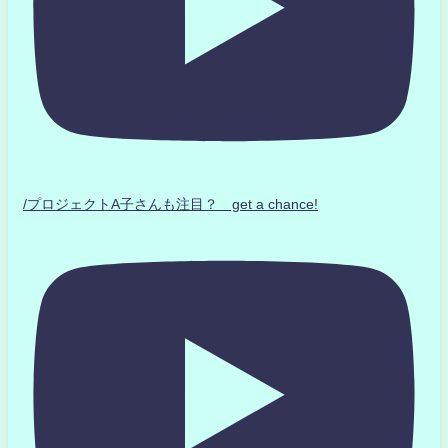
/プロジェクトA子さんも注目？ get a chance!