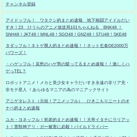
チャンネル登録
アイドッフル！ ワタクシ的まとめ速報 地下格闘アイドルだい
すき！23 ひうらのアニメ放送局101ちゃんねる BNK48 ！
SNH48！JKT48！MNL48！SGO48！GNZ48！STU48！SKE48
タダッフル！ネトゲ廃人的まとめ速報！！ネット乞食DE2000万
パワーズ！
・ハゲッフル！哀愁のハゲ男の髪ってるまとめ速報！！激しくハ
ゲっTEL？
ロボットアニメ！メカと美少女キャラだいすき永遠の非リア充・
非モテ星人 ！あらゆるマニアの為のマニアックサイト
アニゲタレスト（元祖！アニメッフル） ひきこもりニートのオ
ナベ的まとめ速報
ユカ・ヨネッフル！初老的まとめ速報！！大帝イタチにラリアッ
ト！害獣神アリ・ガー被害に必殺！パイルドライバー