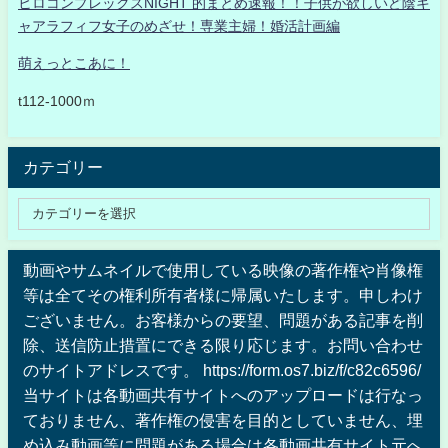
ヒロコンプレックスNIGHT 的まとめ速報！！子供が欲しいど陰キ
ャアラフィフ女子のめざせ！専業主婦！婚活計画編
萌えっとこあに！
t112-1000ｍ
カテゴリー
動画やサムネイルで使用している映像の著作権や肖像権
等は全てその権利所有者様に帰属いたします。申しわけ
ございません。お客様からの要望、問題がある記事を削
除、送信防止措置にできる限り応じます。お問い合わせ
のサイトアドレスです。 https://form.os7.biz/f/c82c6596/
当サイトは各動画共有サイトへのアップロードは行なっ
ておりません、著作権の侵害を目的としていません、埋
め込み動画等に問題がある場合は各動画共有サイト元へ