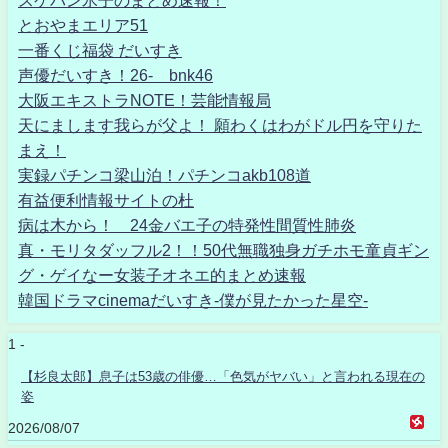
スケバン氷子のまとめ速報！
とおやまエリア51
一番くじ福袋 だいすき
声優だいすき！26- bnk46
大阪エキストラNOTE！芸能情報局
天にまします我らが父よ！ 願わくはわがドル円を守りた
まえ！
実録パチンコ梁山泊！パチンコakb108道
有益便利情報サイトの杜
病は木から！ 24金バエ子の特発性間質性肺炎
真・モリタダッフル2！！50代無職独身ガチホモ童貞ギン
グ・ゲイなー女装子オネエ的まとめ速報
韓国ドラマcinemaだいすき-僕が見たかった星空-
1 -
【杉良太郎】息子は53歳の俳優…「色気がヤバい」と言われる現在の
姿
2026/08/07