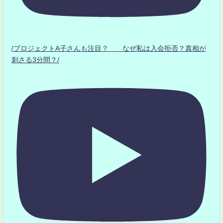
/プロジェクトA子さんも注目？ なぜ私は入会拒否？真相が
刺さる3分間？/