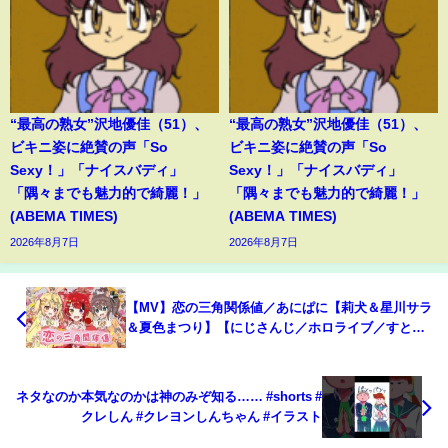
“最高の熟女”沢地優佳（51）、
“最高の熟女”沢地優佳（51）、
ビキニ姿に絶賛の声「So
ビキニ姿に絶賛の声「So
Sexy！」「ナイスバディ」
Sexy！」「ナイスバディ」
「隅々までも魅力的で綺麗！」
「隅々までも魅力的で綺麗！」
(ABEMA TIMES)
(ABEMA TIMES)
2026年8月7日
2026年8月7日
【MV】恋の三角関係値／あにぱに【莉犬＆星川サラ
＆夏色まつり】【にじさんじ／ホロライブ／すとぷ
り】
ネタなのか本気なのかは神のみぞ知る…… #shorts #
クレしん #クレヨンしんちゃん #イラスト