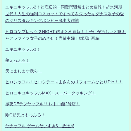
ユキユキッフル2！ど底辺的一同驚愕騒然まとめ速報！超氷河期
世代！人生の強制ロスカットですべてを失ったキグナス氷子の愛
のクリスタルキングボンビー脱出大作戦
ヒロコンプレックスNIGHT 的まとめ速報！！子供が欲しいど陰キ
ャアラフィフ女子のめざせ！専業主婦！婚活計画編
ユキユキッフル3！
萌えっふる！
天にまします我ら！
ヒロシッフル！ヒロシデース山さんのリフォームひとりDIY！！
ヒロユキユキッフルMAX！スーパークッキング！
徹夜DEテツヤッフル!！レトロ館2号店！
剛Q超児ともっふる！
ヤナッフル ゲームだいすき6！放送局