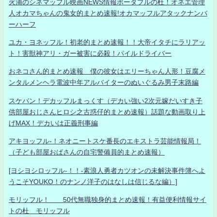
火浦のシネマッフル映画NEWS情報ポータブルの杜！オネエ管理
人オカマちゃんの鬼女的まとめ速報!オカマッフルアタックナンバ
ーハーフ
ユカ・ヨネッフル！初老的まとめ速報！！大帝イタチにラリアッ
ト！害獣神アリ・ガー被害に必殺！パイルドライバー
おネコさん的まとめ速報 僕の彼女はエリーちゃん人形！豆腐メ
ンタルメンヘラ電波中年アルバイターのぬいぐるみ男子末路編
スケバン！デカッフルまっくす（デカい強い2次元嫁だいすき子
供部屋おじさんヒロシ之古惑仔的まとめ速報）話題な動画取り上
げMAX！デカいは正義刑事編
アキヨッフル-！ネオニートスケ番長のエキストラ芸能情報局！
（子ども部屋おばさんの自宅警備員的まとめ速報）
[ヨシヨシロッフル-！！-素浪人勇者カツオンの未解決事件簿へよ
うこそYOUKO！のナンノ洋子のはなしは信じるな編）]
モリッフル！ 50代無職独身的まとめ速報！有益便利情報サイ
トの杜 モリッフル