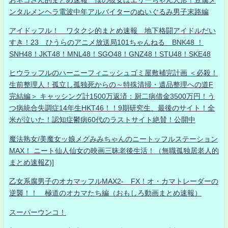
ンタルメンヘラ電波中年アルバイターのぬいぐるみ男子末路編
アイドッフル！ ワタクシ的まとめ速報 地下格闘アイドルだい
すき！23 ひうらのアニメ放送局101ちゃんねる BNK48 ！
SNH48！JKT48！MNL48！SGO48！GNZ48！STU48！SKE48
ヒウラッフルのハーニーフィニッシュゴミ屋敷補完計画 ＜必殺！
生前整理人！孤立し孤独死からの～特殊清掃・遺品整理への道F
完結編＞ キャッシング計1500万返済：厨二病借金3500万円！う
つ病統合失調症14年生HKT46！！9期研究生、最後のサイト！全
米が泣いた！認知症鬱病60代のラストサイト絶賛！公開中
魔法熟女/美魔女ッ娘メグみみちゃんのニートッフルステーション
MAX！ ニート仙人仙女の映画三昧老後生活！（無職孤独居老人的
まとめ速報Z)]
乙女系腐男子のオカマッフルMAX2- FX！オ・カマトレーダーの
逆襲！！ 極道のオカマたち編（おもしろ動画まとめ速報）
スーパーウンコ！