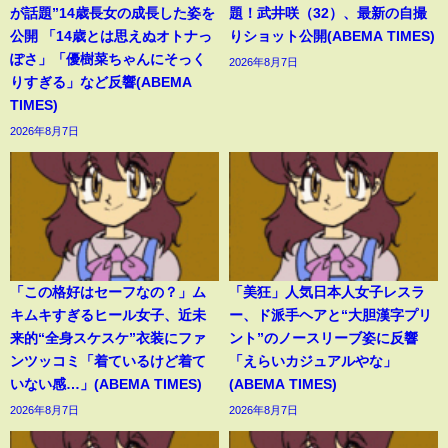
が話題”14歳長女の成長した姿を
題！武井咲（32）、最新の自撮
公開 「14歳とは思えぬオトナっ
りショット公開(ABEMA TIMES)
ぽさ」「優樹菜ちゃんにそっく
2026年8月7日
りすぎる」など反響(ABEMA
TIMES)
2026年8月7日
「この格好はセーフなの？」ム
「美狂」人気日本人女子レスラ
キムキすぎるヒール女子、近未
ー、ド派手ヘアと“大胆漢字プリ
来的“全身スケスケ”衣装にファ
ント”のノースリーブ姿に反響
ンツッコミ「着ているけど着て
「えらいカジュアルやな」
いない感…」(ABEMA TIMES)
(ABEMA TIMES)
2026年8月7日
2026年8月7日