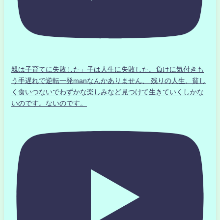
親は子育てに失敗した」子は人生に失敗した。負けに気付きも
う手遅れで逆転一発manなんかありません、 残りの人生、貧し
く食いつないでわずかな楽しみなど見つけて生きていくしかな
いのです。ないのです。