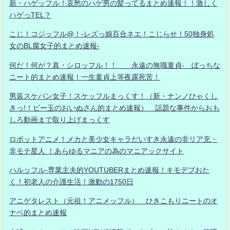
新・ハゲッフル！哀愁のハゲ男の髪ってるまとめ速報！！激しく
ハゲっTEL？
こじ！コジッフル@！-レズっ娘百合ネエ！こじらせ！50独身処
女のBL腐女子的まとめ速報-
何だ！何が？真・シロッフル！！ 永遠の無職童貞- ぼっちな
ニート的まとめ速報！一生童貞上等夜露死苦！
男装スケバン女子！スケッフルまっくす！（新・ナンノひゃくし
きっ!！ビー玉のおいぬさん的まとめ速報） 話題な事件からおも
しろ動画まで取り上げまっくす
ロボットアニメ！メカと美少女キャラだいすき永遠の非リア充・
非モテ星人 ！あらゆるマニアの為のマニアックサイト
ハルッフル-専業主夫的YOUTUBERまとめ速報！キモデブおた
く！初老人の介護生活！激動の1750日
アニゲタレスト（元祖！アニメッフル） ひきこもりニートのオ
ナベ的まとめ速報