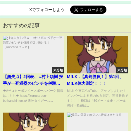
Xでフォローしよう
おすすめの記事
未分類
未分類
【無失点】2回表、 #村上頌樹 投
M!LK -【真剣勝負！】第1回、
手が一死満塁のピンチを併殺で
M!LK体力測定！！！
切り抜ける！【2025/7/30 Ｔ－
★#ゼロカーボンベースボールパーク 情報
M!LK 企画系YouTube、アップしました！
はこちら★ https://zerocarbon-
メンバーによる初の体力測定、三番勝負で
Ｃ】
bp.hanshin.co.jp/ 阪神タイガース...
す！！！ 種目は「50メートル走・ボール
投げ・靴飛ば...