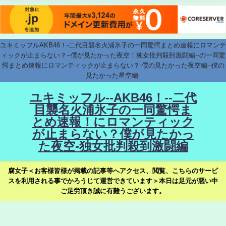
ユキミッフルAKB46！-二代目襲名火浦氷子の一同驚愕まとめ速報にロマンテ
ィックが止まらない？--僕が見たかった夜空！独女批判殺到激闘編--の一同驚
愕まとめ速報にロマンティックが止まらない？-僕の見たかった夜空編--僕の
見たかった星空編-
ユキミッフル--AKB46！--二代
目襲名火浦氷子の一同驚愕ま
とめ速報！にロマンティック
が止まらない？僕が見たかっ
た夜空-独女批判殺到激闘編
腐女子＜お客様皆様が掲載の記事等へアクセス、閲覧、こちらのサービ
スを利用される事でかろうじて運営できています＞本日は足元が悪い中
ご足労頂き誠に有難うございます。