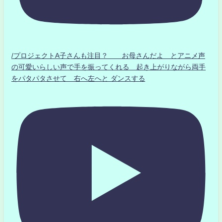
/プロジェクトA子さんも注目？ お母さんだよ とアニメ声
の可愛いらしい声で手を振ってくれる 起き上がりながら両手
をパタパタさせて 右へ左へと ダンスする