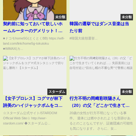
未分類
未分類
契約前に知っておいて欲しいホ
韓国の選挙ではダンス音楽は当
ームルーターのデメリット！ど
たり前
んな人におすすめ？
■ドコモhome5G(とくとくBB) https://wifi-
#韓国大統領選挙...
land.com/link/home5g-tokutoku
【WiMAX5G・home5G・
■WiMAX(カ...
Softbank Air】
スターダム
未分類
【女子プロレス】コグマが林下
行方不明の岡﨑彩咲陽さん
詩美のハイジャックボムをコグ
（20）の父「どこかで生きてい
マ式ヨシタニックで切り返し勝
てくれれば…」失踪直前には自
☆スターダム公式サイト/STARDOM
20歳の女性が行方不明になっている事
Official Web Site☆ http://wwr-
件。 遺体には燃やされたような形跡があ
利！【スターダム】
宅付近に“目出し帽の不審な
stardom.com/ ◆スターダム公...
るとのことなんですが、証拠隠滅の可能性
男”で警察に相談
も気になります。 さらに、女...