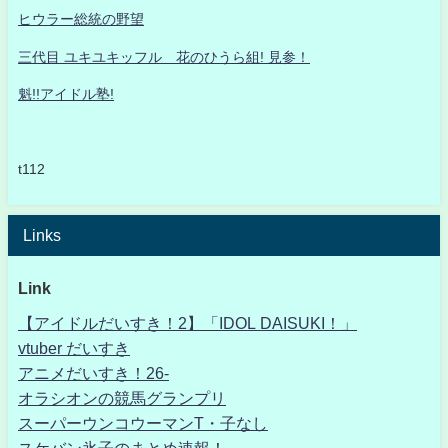
ヒウラー総統の野望
三代目 ユキユキッフル 花のひうら組! 見参！
魁!!アイドル塾!
t112
Links
Link
【アイドルだいすき！2】「IDOL DAISUKI！」
vtuber だいすき
アニメだいすき！26-
オラシオンの競馬グランプリ
スーパーウンコウーマンT・子なし