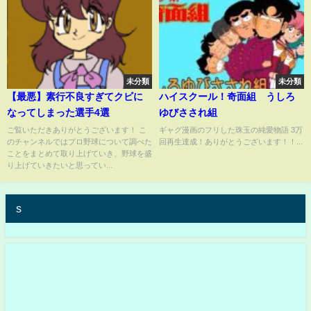
未分類
未分類
【最悪】素行不良すぎてクビに
ハイスクール！奇面組 うしろ
なってしまった選手4選
ゆびさされ組
ご覧いただきありがとうございます！ こ
ギャグ漫画のフリした珠玉の純愛物語 3万
のチャンネルではプロ野球について調べた
回再生達成！ありがとうございます！！...
ことをまとめて取り上げていき、野球を盛
り上げていきたいと思ってい...
s