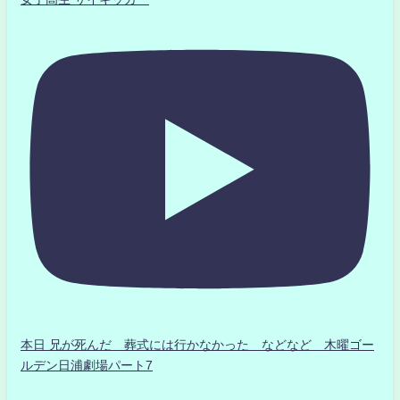
本日 兄が死んだ 葬式には行かなかった などなど 木曜ゴー
ルデン日浦劇場パート7