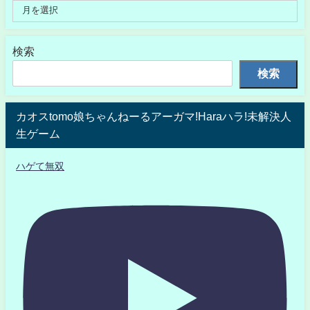
検索
検索
カオスtomo娘ちゃんねーるアーガマ!Haraハラ!未解決人
生ゲーム
ハゲて無双