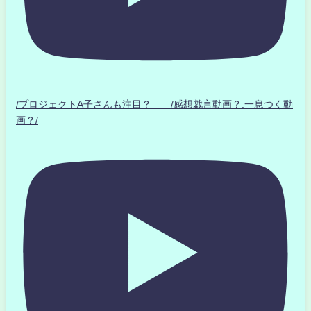
/プロジェクトA子さんも注目？ /感想戯言動画？.一息つく動
画？/