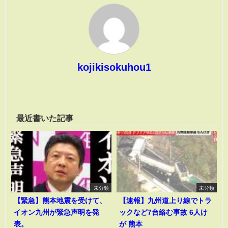
kojikisokuhou1
最近書いた記事
未分類
未分類
【緊急】熊本地震を受けて、
【速報】九州道上り線でトラ
イオン九州が緊急声明を発
ックなど7台絡む事故 6人け
表。
が 熊本