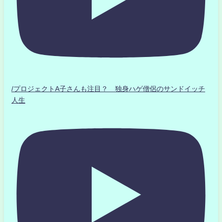
/プロジェクトA子さんも注目？ 独身ハゲ僧侶のサンドイッチ
人生