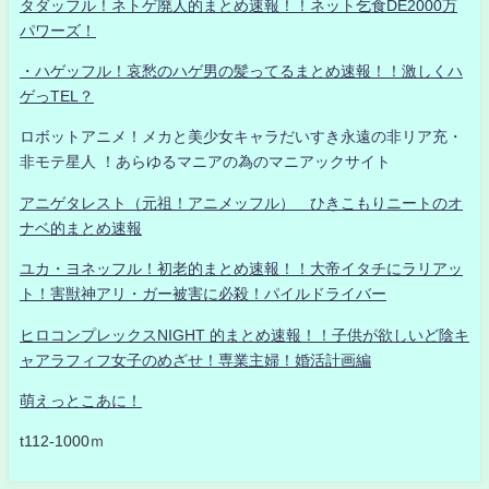
タダッフル！ネトゲ廃人的まとめ速報！！ネット乞食DE2000万
パワーズ！
・ハゲッフル！哀愁のハゲ男の髪ってるまとめ速報！！激しくハ
ゲっTEL？
ロボットアニメ！メカと美少女キャラだいすき永遠の非リア充・
非モテ星人 ！あらゆるマニアの為のマニアックサイト
アニゲタレスト（元祖！アニメッフル） ひきこもりニートのオ
ナベ的まとめ速報
ユカ・ヨネッフル！初老的まとめ速報！！大帝イタチにラリアッ
ト！害獣神アリ・ガー被害に必殺！パイルドライバー
ヒロコンプレックスNIGHT 的まとめ速報！！子供が欲しいど陰キ
ャアラフィフ女子のめざせ！専業主婦！婚活計画編
萌えっとこあに！
t112-1000ｍ