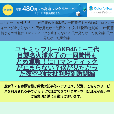
ユキミッフルAKB46！-二代目襲名火浦氷子の一同驚愕まとめ速報にロマンテ
ィックが止まらない？--僕が見たかった夜空！独女批判殺到激闘編--の一同驚
愕まとめ速報にロマンティックが止まらない？-僕の見たかった夜空編--僕の
見たかった星空編-
ユキミッフル--AKB46！--二代
目襲名火浦氷子の一同驚愕ま
とめ速報！にロマンティック
が止まらない？僕が見たかっ
た夜空-独女批判殺到激闘編
腐女子＜お客様皆様が掲載の記事等へアクセス、閲覧、こちらのサービ
スを利用される事でかろうじて運営できています＞本日は足元が悪い中
ご足労頂き誠に有難うございます。