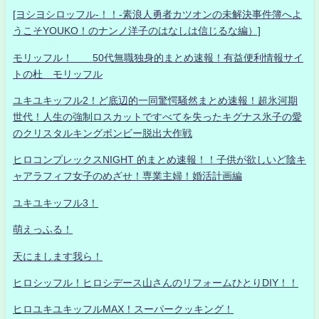
[ヨシヨシロッフル-！！-素浪人勇者カツオンの未解決事件簿へよ
うこそYOUKO！のナンノ洋子のはなしは信じるな編）]
モリッフル！ 50代無職独身的まとめ速報！有益便利情報サイ
トの杜 モリッフル
ユキユキッフル2！ど底辺的一同驚愕騒然まとめ速報！超氷河期
世代！人生の強制ロスカットですべてを失ったキグナス氷子の愛
のクリスタルキングボンビー脱出大作戦
ヒロコンプレックスNIGHT 的まとめ速報！！子供が欲しいど陰キ
ャアラフィフ女子のめざせ！専業主婦！婚活計画編
ユキユキッフル3！
萌えっふる！
天にまします我ら！
ヒロシッフル！ヒロシデース山さんのリフォームひとりDIY！！
ヒロユキユキッフルMAX！スーパークッキング！