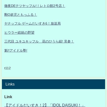
徹夜DEテツヤッフル!！レトロ館2号店！
剛Q超児ともっふる！
ヤナッフル ゲームだいすき6！放送局
ヒウラー総統の野望
三代目 ユキユキッフル 花のひうら組! 見参！
魁!!アイドル塾!
t112
Links
Link
【アイドルだいすき！2】「IDOL DAISUKI！」