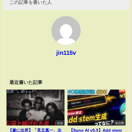
この記事を書いた人
jin115v
最近書いた記事
社会
未分類
【遂に出所】「見立真一、出
【Suno AI v5.5】Add stem