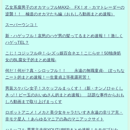
乙女系腐男子のオカマッフルMAX2- FX！オ・カマトレーダーの
逆襲！！ 極道のオカマたち編（おもしろ動画まとめ速報）
スーパーウンコ！
新・ハゲッフル！哀愁のハゲ男の髪ってるまとめ速報！！激しく
ハゲっTEL？
こじ！コジッフル@！-レズっ娘百合ネエ！こじらせ！50独身処
女のBL腐女子的まとめ速報-
何だ！何が？真・シロッフル！！ 永遠の無職童貞- ぼっちな
ニート的まとめ速報！一生童貞上等夜露死苦！
男装スケバン女子！スケッフルまっくす！（新・ナンノひゃくし
きっ!！ビー玉のおいぬさん的まとめ速報） 話題な事件からおも
しろ動画まで取り上げまっくす
ロボットアニメ！メカと美少女キャラだいすき永遠の非リア充・
非モテ星人 ！あらゆるマニアの為のマニアックサイト
ハルッフル-専業主夫的YOUTUBERまとめ速報！キモデブおた