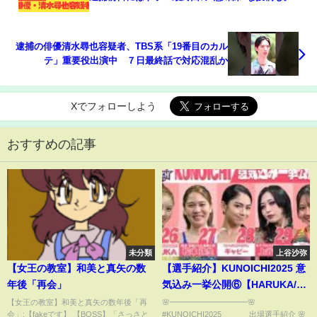
体なぜ？『東京リベンジャーズ』『19番目のカル
テ』など出演作への影響は
逮捕の俳優清水尋也容疑者、TBS系「19番目のカル
テ」重要役出演中 ７日最終話で対応混乱か
Xでフォローしよう
おすすめの記事
未分類
上谷沙弥
【女王の教室】和美と真矢の数
【選手紹介】KUNOICHI2025 意
年後「再会」
気込み一挙公開⑥【HARUKA/松
本弥生/ギャビー/上谷沙弥/榎本樹
【女王の教室】和美と真矢の数年後「再
🌸━━━━━━━━━━🌸
会」:【fakeです】 【BOSS】「さっさと
#KUNOICHI2025 出場選手紹介 🌸
羅】