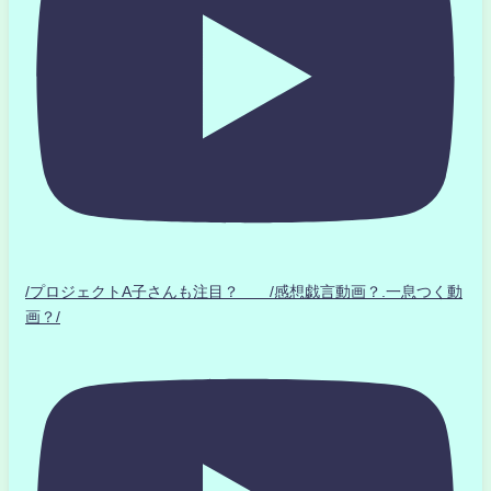
/プロジェクトA子さんも注目？ /感想戯言動画？.一息つく動
画？/