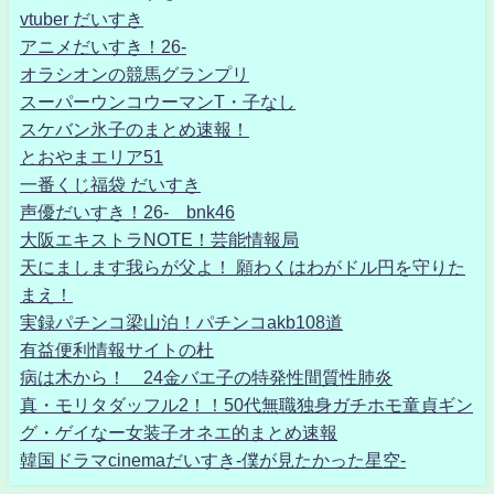
vtuber だいすき
アニメだいすき！26-
オラシオンの競馬グランプリ
スーパーウンコウーマンT・子なし
スケバン氷子のまとめ速報！
とおやまエリア51
一番くじ福袋 だいすき
声優だいすき！26- bnk46
大阪エキストラNOTE！芸能情報局
天にまします我らが父よ！ 願わくはわがドル円を守りた
まえ！
実録パチンコ梁山泊！パチンコakb108道
有益便利情報サイトの杜
病は木から！ 24金バエ子の特発性間質性肺炎
真・モリタダッフル2！！50代無職独身ガチホモ童貞ギン
グ・ゲイなー女装子オネエ的まとめ速報
韓国ドラマcinemaだいすき-僕が見たかった星空-