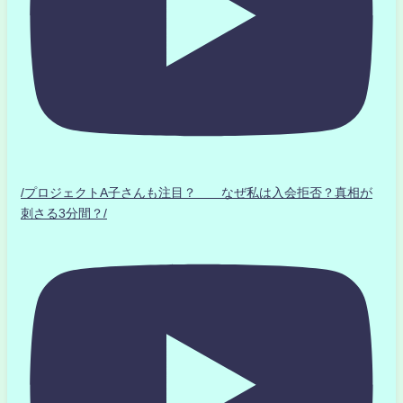
/プロジェクトA子さんも注目？ なぜ私は入会拒否？真相が
刺さる3分間？/