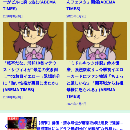
ーがビルに突っ込む(ABEMA
んフェスタ」開催(ABEMA
TIMES)
TIMES)
2026年8月9日
2026年8月9日
「軽率だな」浦和10番マテウ
「ミドルキック炸裂」鈴木優
ス・サヴィオが“最悪の突き倒
磨、強烈腹蹴り→今季初イエロ
し”で2枚目イエロー→退場処分
ーカードにファン物議「ちょっ
に「熱い性格が裏目に出たか」
と厳しいな」「開幕戦からお祖
(ABEMA TIMES)
母様に怒られる」(ABEMA
TIMES)
2026年8月8日
2026年8月8日
【衝撃】俳優・清水尋也が麻薬取締法違反で逮捕…
逮捕前日にはドラマ最終回の”意味深”な投稿も。一