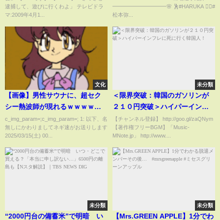
逮捕して、遊びに行くわよ」 テレビドラ
━━━━━━━━━━🌸 🕺#HARUKA 🏊‍♀️#
マ:2009年4月1...
松本弥...
文化
未分類
【画像】男性サウナに、超セク
＜限界突破：韓国のガソリンが
シー熱波師が現れるｗｗｗｗｗ
２１０円突破＞ハイパーインフ
ｗ
レに死に行く韓国人！
c_img_param=;c_img_param=; 1: 以下、名
【チャンネル登録】 http://goo.gl/zaQNym
無しにかわりましてネギ速がお送りします
【著作権フリーBGM】「Music-
2025/03/15(土) 00...
MNote.jp」 http://www....
未分類
未分類
“2000円台の備蓄米”で明暗 い
【Mrs.GREEN APPLE】1分でわ