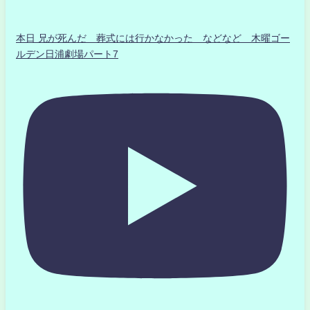
本日 兄が死んだ 葬式には行かなかった などなど 木曜ゴー
ルデン日浦劇場パート7