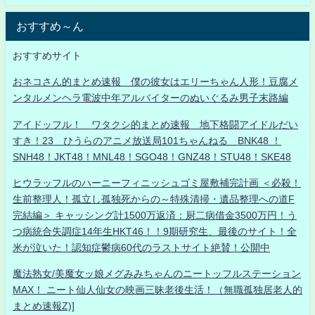
おすすめ～ん
おすすめサイト
おネコさん的まとめ速報 僕の彼女はエリーちゃん人形！豆腐メ
ンタルメンヘラ電波中年アルバイターのぬいぐるみ男子末路編
アイドッフル！ ワタクシ的まとめ速報 地下格闘アイドルだい
すき！23 ひうらのアニメ放送局101ちゃんねる BNK48 ！
SNH48！JKT48！MNL48！SGO48！GNZ48！STU48！SKE48
ヒウラッフルのハーニーフィニッシュゴミ屋敷補完計画 ＜必殺！
生前整理人！孤立し孤独死からの～特殊清掃・遺品整理への道F
完結編＞ キャッシング計1500万返済：厨二病借金3500万円！う
つ病統合失調症14年生HKT46！！9期研究生、最後のサイト！全
米が泣いた！認知症鬱病60代のラストサイト絶賛！公開中
魔法熟女/美魔女ッ娘メグみみちゃんのニートッフルステーション
MAX！ ニート仙人仙女の映画三昧老後生活！（無職孤独居老人的
まとめ速報Z)]