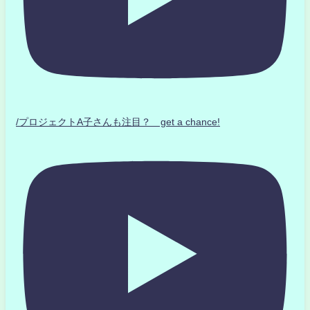
/プロジェクトA子さんも注目？ get a chance!