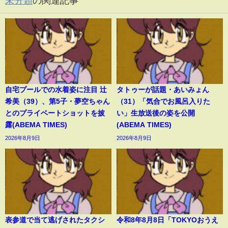
未分類
の関連記事
自宅プールでの水着姿に注目 辻
タトゥーが話題・あいみょん
希美（39）、第5子・夢空ちゃん
（31）「気合でお風呂入りた
とのプライベートショットを披
い」生放送後の姿を公開
露(ABEMA TIMES)
(ABEMA TIMES)
2026年8月9日
2026年8月9日
表参道で当て逃げされたタクシ
令和8年8月8日「TOKYOおうえ