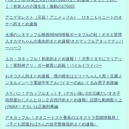
く！初老人の介護生活！激動の1750日
アニゲタレスト（元祖！アニメッフル） ひきこもりニートのオ
ナベ的まとめ速報
火浦のシネマッフル映画NEWS情報ポータブルの杜！オネエ管理
人オカマちゃんの鬼女的まとめ速報!オカマッフルアタックナンバ
ーハーフ
ユカ・ヨネッフル！初老的まとめ速報！！大帝イタチにラリアッ
ト！害獣神アリ・ガー被害に必殺！パイルドライバー
おネコさん的まとめ速報 僕の彼女はエリーちゃん人形！豆腐メ
ンタルメンヘラ電波中年アルバイターのぬいぐるみ男子末路編
スケバン！デカッフルまっくす（デカい強い2次元嫁だいすき子
供部屋おじさんヒロシ之古惑仔的まとめ速報）話題な動画取り上
げMAX！デカいは正義刑事編
アキヨッフル-！ネオニートスケ番長のエキストラ芸能情報局！
（子ども部屋おばさんの自宅警備員的まとめ速報）