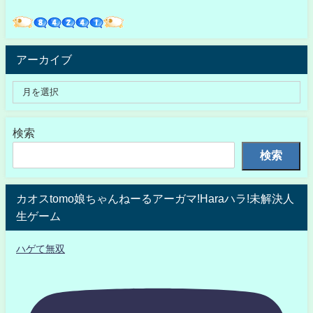
アーカイブ
検索
検索
カオスtomo娘ちゃんねーるアーガマ!Haraハラ!未解決人
生ゲーム
ハゲて無双