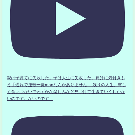
親は子育てに失敗した」子は人生に失敗した。負けに気付きも
う手遅れで逆転一発manなんかありません、 残りの人生、貧し
く食いつないでわずかな楽しみなど見つけて生きていくしかな
いのです。ないのです。