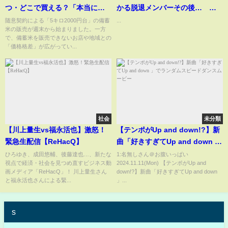
つ・どこで買える？「本当に申
かる脱退メンバーその後…
し訳ない…」6500円の離島も
#mrsgreenapple #ミセスグリー
随意契約による「5キロ2000円台」の備蓄
...
米の販売が週末から始まりました。一方
【Nスタ解説】｜
ンアップル
で、備蓄米を販売できないお店や地域との
TBS NEWS DIG
「価格格差」が広がってい...
社会
未分類
【川上量生vs福永活也】激怒！
【テンポがUp and down!?】新
緊急生配信【ReHacQ】
曲「好きすぎてUp and down 」
でランダムスピードダンスムー
ひろゆき、成田悠輔、後藤達也…、新たな
1:名無しさん＠お腹いっぱい
視点で経済・社会を見つめ直すビジネス動
2024.11.11(Mon) 【テンポがUp and
ビー
画メディア「ReHacQ」！ 川上量生さん
down!?】新曲「好きすぎてUp and down
と福永活也さんによる緊...
」...
s