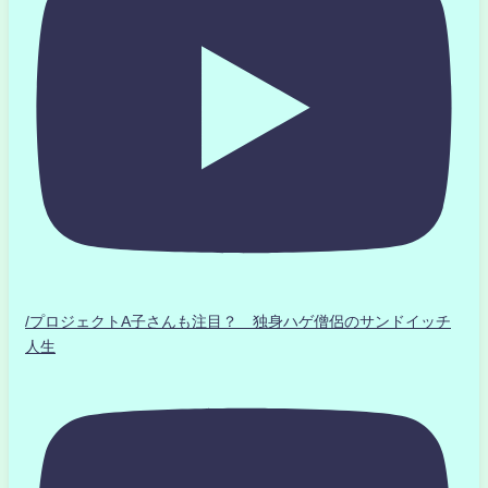
/プロジェクトA子さんも注目？ 独身ハゲ僧侶のサンドイッチ
人生