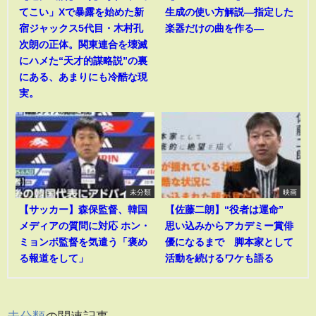
てこい」Xで暴露を始めた新
生成の使い方解説―指定した
宿ジャックス5代目・木村孔
楽器だけの曲を作る―
次朗の正体。関東連合を壊滅
にハメた“天才的謀略説”の裏
にある、あまりにも冷酷な現
実。
未分類
映画
【サッカー】森保監督、韓国
【佐藤二朗】“役者は運命”
メディアの質問に対応 ホン・
思い込みからアカデミー賞俳
ミョンボ監督を気遣う「褒め
優になるまで 脚本家として
る報道をして」
活動を続けるワケも語る