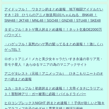
アイドッフル！ ワタクシ的まとめ速報 地下格闘アイドルだい
すき！23 ひうらのアニメ放送局101ちゃんねる BNK48 ！
SNH48！JKT48！MNL48！SGO48！GNZ48！STU48！SKE48
タダッフル！ネトゲ廃人的まとめ速報！！ネット乞食DE2000万
パワーズ！
・ハゲッフル！哀愁のハゲ男の髪ってるまとめ速報！！激しくハ
ゲっTEL？
ロボットアニメ！メカと美少女キャラだいすき永遠の非リア充・
非モテ星人 ！あらゆるマニアの為のマニアックサイト
アニゲタレスト（元祖！アニメッフル） ひきこもりニートのオ
ナベ的まとめ速報
ユカ・ヨネッフル！初老的まとめ速報！！大帝イタチにラリアッ
ト！害獣神アリ・ガー被害に必殺！パイルドライバー
ヒロコンプレックスNIGHT 的まとめ速報！！子供が欲しいど陰キ
ャアラフィフ女子のめざせ！専業主婦！婚活計画編