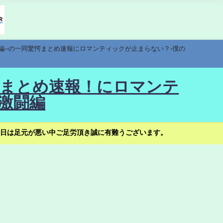
編--の一同驚愕まとめ速報にロマンティックが止まらない？-僕の
驚愕まとめ速報！にロマンテ
激闘編
日は足元が悪い中ご足労頂き誠に有難うございます。