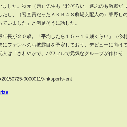
いました。秋元（康）先生も『粒ぞろい。選ぶのも激戦だ
したし、（審査員だったＡＫＢ４８劇場支配人の）茅野し
っていました」と満足そうに話した。
年長が２０歳。「平均したら１５～１６歳くらい」（今
末にファンへのお披露目を予定しており、デビューに向け
配人は「さわやかで、パワフルで元気なグループが作れそ
?a=20150725-00000119-nksports-ent
rize