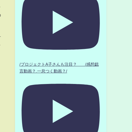
っ
の
村
て
/プロジェクトA子さんも注目？ /感想戯
言動画？.一息つく動画？/