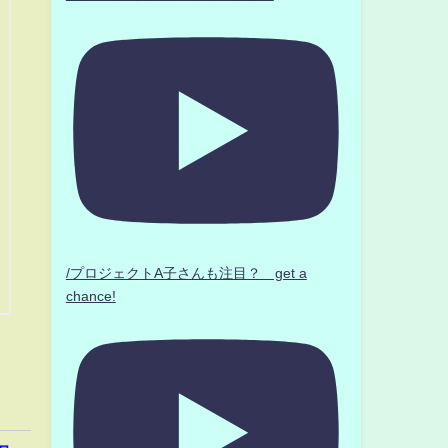
/プロジェクトA子さんも注目？ get a
chance!