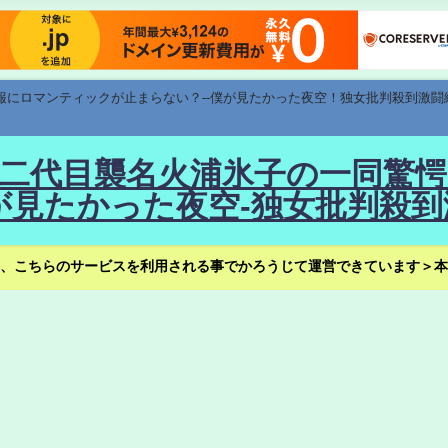
速報にロマンティックが止まらない？--僕が見たかった夜空！独女批判殺到激闘
！--二代目襲名火浦氷子の一同
見たかった夜空-独女批判殺到
、こちらのサービスを利用される事でかろうじて運営できています＞本