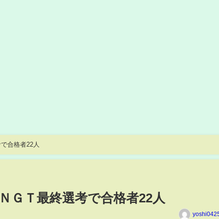
で合格者22人
ＮＧＴ最終選考で合格者22人
yoshi042