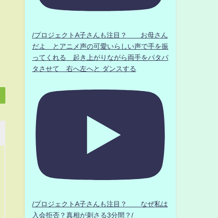
/プロジェクトA子さんも注目？ お母さん
だよ とアニメ声の可愛いらしい声で手を振
ってくれる 起き上がりながら両手をパタパ
タさせて 右へ左へと ダンスする
/プロジェクトA子さんも注目？ なぜ私は
入会拒否？真相が刺さる3分間？/