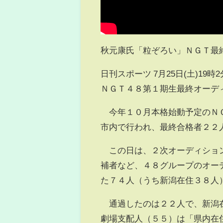
秋元康氏「粒ぞろい」ＮＧＴ最終
日刊スポーツ 7月25日(土)19時
ＮＧＴ４８第１期生最終オーデ
今年１０月本格始動予定のＮＧ
市内で行われ、最終合格者２２
この日は、２次オーディション
補者など、４８グループのオー
た７４人（うち新潟在住３８人
通過したのは２２人で、新潟在
劇場支配人（５５）は「県内在