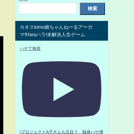
検索
カオスtomo娘ちゃんねーるアーガ
マ!Haraハラ!未解決人生ゲーム
ハゲて無双
/プロジェクトA子さんも注目？ 独身ハゲ僧