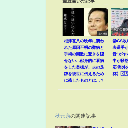
最近書いた記事
未分類
根津甚八の晩年に襲わ
😱GS
れた原因不明の難病と
表選手が
手術の回数に驚きを隠
音”がヤ
せない…献身的に看病
中が騒然
をした奥様が、夫の足
応/海外
跡を後世に伝えるため
杯】🇰🇷
に残したものとは…？
秋元康
の関連記事