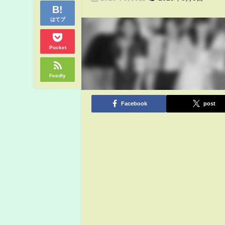
はてブ
Pocket
Feedly
Facebook
post