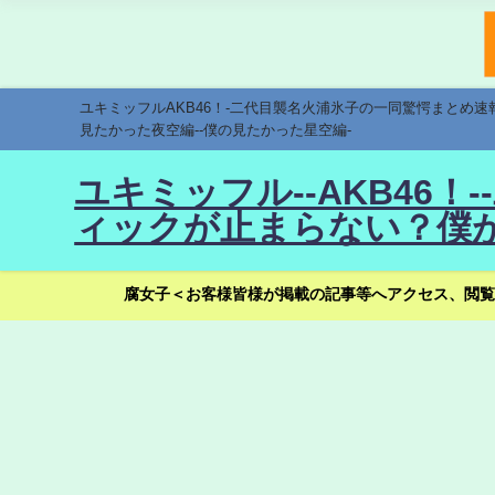
ユキミッフルAKB46！-二代目襲名火浦氷子の一同驚愕まとめ
見たかった夜空編--僕の見たかった星空編-
ユキミッフル--AKB46
ィックが止まらない？僕が
腐女子＜お客様皆様が掲載の記事等へアクセス、閲覧