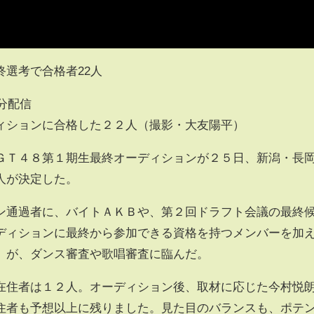
選考で合格者22人
2分配信
ィションに合格した２２人（撮影・大友陽平）
Ｔ４８第１期生最終オーディションが２５日、新潟・長
人が決定した。
通過者に、バイトＡＫＢや、第２回ドラフト会議の最終
ディションに最終から参加できる資格を持つメンバーを加
）が、ダンス審査や歌唱審査に臨んだ。
住者は１２人。オーディション後、取材に応じた今村悦
住者も予想以上に残りました。見た目のバランスも、ポテ