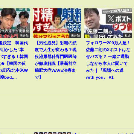
未分類
未分類
社会
敗退決定…韓国代
【男性必見】射精の頻
フォロワー200万人超！
明かした“本
度で人生が変わる？現
佐藤二朗のXポストはな
バすぎる！韓国
役泌尿器科専門医医師
ぜバズる？ 一緒に通勤
🔥【韓国の反
が徹底解説【最新前立
しながら本人に聞いて
の反応/北中米W
腺肥大症WAVE治療ま
みた｜『現場への道
⚽bad,...
で】
with you』 #1