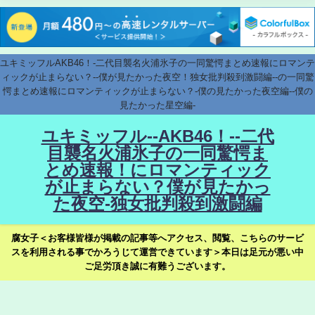
ユキミッフルAKB46！-二代目襲名火浦氷子の一同驚愕まとめ速報にロマンテ
ィックが止まらない？--僕が見たかった夜空！独女批判殺到激闘編--の一同驚
愕まとめ速報にロマンティックが止まらない？-僕の見たかった夜空編--僕の
見たかった星空編-
ユキミッフル--AKB46！--二代
目襲名火浦氷子の一同驚愕ま
とめ速報！にロマンティック
が止まらない？僕が見たかっ
た夜空-独女批判殺到激闘編
腐女子＜お客様皆様が掲載の記事等へアクセス、閲覧、こちらのサービ
スを利用される事でかろうじて運営できています＞本日は足元が悪い中
ご足労頂き誠に有難うございます。