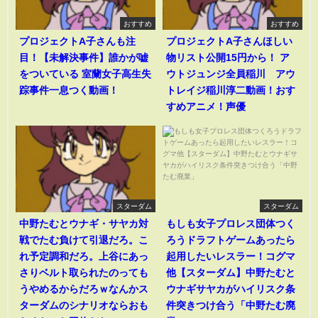
おすすめ
おすすめ
プロジェクトA子さんも注
プロジェクトA子さんほしい
目！【未解決事件】誰かが嘘
物リスト公開15円から！ ア
をついている 室蘭女子高生失
ウトジュンジ全員稲川 アウ
踪事件一息つく動画！
トレイジ稲川淳二動画！おす
すめアニメ！声優
スターダム
スターダム
中野たむとウナギ・サヤカ対
もしも女子プロレス団体つく
戦でたむ負けて引退だろ。こ
ろうドラフトゲームあったら
れ予定調和だろ。上谷にあっ
起用したいレスラー！コグマ
さりベルト取られたのっても
他【スターダム】中野たむと
うやめるからだろｗなんかス
ウナギサヤカがハイリスク条
ターダムのシナリオならおも
件突きつけ合う「中野たむ廃