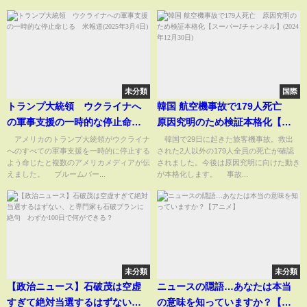
未分類
国際
トランプ大統領 ウクライナへ
韓国 航空機事故で179人死亡
の軍事支援の一時的な停止命じ
原因究明のため検証本格化【ス
る 米報道(2025年3月4日)
ーパーJチャンネル】(2024年12
アメリカのトランプ大統領がウクライナ
韓国で29日に起きた旅客機事故。救出
へのすべての軍事支援を一時的に停止する
された2人以外の179人全員の死亡が確認
月30日)
よう命じたと複数のアメリカメディアが伝
されました。今後は原因究明に向けた動き
えました。 ブルームバー...
が本格化します。 事故...
未分類
未分類
【政治ニュース】石破茂は空虚
ニュースの隠語…あなたは本当
すぎて絶対当選するはずない、
の意味を知っていますか？【ア