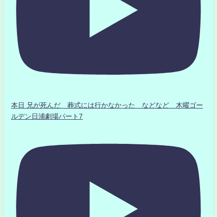
本日 兄が死んだ 葬式には行かなかった などなど 木曜ゴー
ルデン日浦劇場パート7