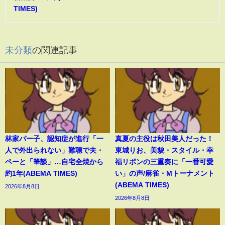
TIMES)
未分類
の関連記事
林家パー子、認知症が進行「一
真夏の主役は秋田美人だった！
人で外出られない」難聴で夫・
東城りお、美貌・スタイル・幸
ペーと「筆談」…自宅全焼から
福リボンの三重奏に「一番可愛
約1年(ABEMA TIMES)
い」の声/麻雀・Mトーナメント
(ABEMA TIMES)
2026年8月8日
2026年8月8日