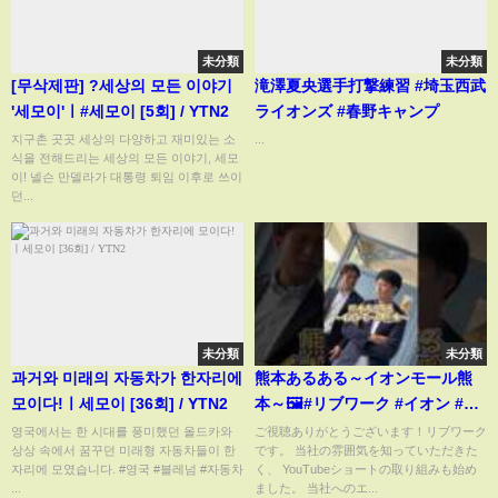
未分類
未分類
[무삭제판] ?️세상의 모든 이야기
滝澤夏央選手打撃練習 #埼玉西武
'세모이'ㅣ#세모이 [5회] / YTN2
ライオンズ #春野キャンプ
지구촌 곳곳 세상의 다양하고 재미있는 소
...
식을 전해드리는 세상의 모든 이야기, 세모
이! 넬슨 만델라가 대통령 퇴임 이후로 쓰이
던...
未分類
未分類
과거와 미래의 자동차가 한자리에
熊本あるある～イオンモール熊
모이다!ㅣ세모이 [36회] / YTN2
本～🖼️#リブワーク #イオン #イ
オンモール #熊本
영국에서는 한 시대를 풍미했던 올드카와
ご視聴ありがとうございます！リブワーク
상상 속에서 꿈꾸던 미래형 자동차들이 한
です。 当社の雰囲気を知っていただきた
자리에 모였습니다. #영국 #블레넘 #자동차
く、 YouTubeショートの取り組みも始め
...
ました。 当社へのエ...