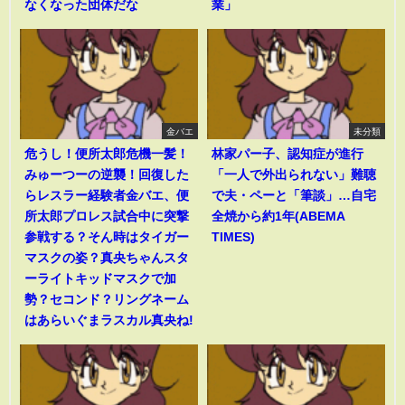
なくなった団体だな
業」
金バエ
未分類
危うし！便所太郎危機一髪！
林家パー子、認知症が進行
みゅーつーの逆襲！回復した
「一人で外出られない」難聴
らレスラー経験者金バエ、便
で夫・ペーと「筆談」…自宅
所太郎プロレス試合中に突撃
全焼から約1年(ABEMA
参戦する？そん時はタイガー
TIMES)
マスクの姿？真央ちゃんスタ
ーライトキッドマスクで加
勢？セコンド？リングネーム
はあらいぐまラスカル真央ね!