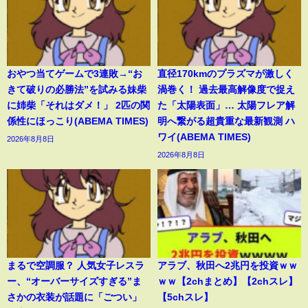
おやつ当てゲームで3連敗→“お
直径170kmのプラズマが激しく
きて破りの必勝法”を試みる妹柴
渦巻く！ 過去最高解像度で捉え
に姉柴「それはダメ！」 2匹の関
た「太陽表面」… 太陽フレア解
係性にほっこり(ABEMA TIMES)
明へ繋がる超貴重な最新観測 ハ
ワイ(ABEMA TIMES)
2026年8月8日
2026年8月8日
まるで空調服？ 人気女子レスラ
アラブ、秋田へ2兆円を投資ｗｗ
ー、“オーバーサイズすぎる”ま
ｗｗ【2chまとめ】【2chスレ】
さかの衣装が話題に「ごつい」
【5chスレ】