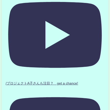
/プロジェクトA子さんも注目？ get a chance!