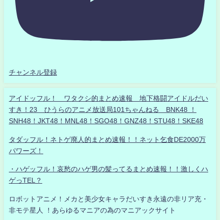
チャンネル登録
アイドッフル！ ワタクシ的まとめ速報 地下格闘アイドルだい
すき！23 ひうらのアニメ放送局101ちゃんねる BNK48 ！
SNH48！JKT48！MNL48！SGO48！GNZ48！STU48！SKE48
タダッフル！ネトゲ廃人的まとめ速報！！ネット乞食DE2000万
パワーズ！
・ハゲッフル！哀愁のハゲ男の髪ってるまとめ速報！！激しくハ
ゲっTEL？
ロボットアニメ！メカと美少女キャラだいすき永遠の非リア充・
非モテ星人 ！あらゆるマニアの為のマニアックサイト