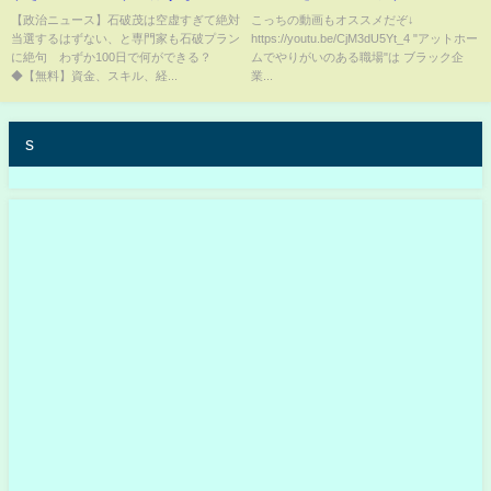
と専門家も石破プランに絶句
ニメ】
【政治ニュース】石破茂は空虚すぎて絶対
こっちの動画もオススメだぞ↓
当選するはずない、と専門家も石破プラン
https://youtu.be/CjM3dU5Yt_4 "アットホー
わずか100日で何ができる？
に絶句 わずか100日で何ができる？
ムでやりがいのある職場"は ブラック企
◆【無料】資金、スキル、経...
業...
s