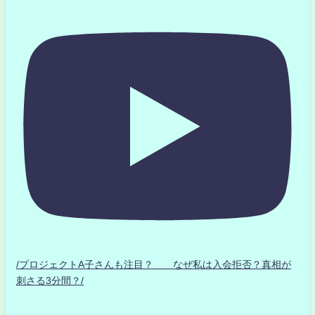
/プロジェクトA子さんも注目？ なぜ私は入会拒否？真相が
刺さる3分間？/