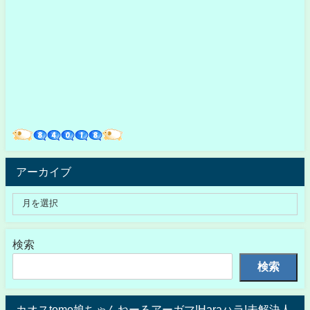
アーカイブ
検索
検索
カオスtomo娘ちゃんねーるアーガマ!Haraハラ!未解決人