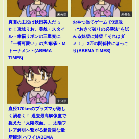
未分類
未分類
真夏の主役は秋田美人だっ
おやつ当てゲームで3連敗
た！東城りお、美貌・スタイ
→“おきて破りの必勝法”を試
ル・幸福リボンの三重奏に
みる妹柴に姉柴「それはダ
「一番可愛い」の声/麻雀・M
メ！」 2匹の関係性にほっこ
トーナメント(ABEMA
り(ABEMA TIMES)
TIMES)
未分類
直径170kmのプラズマが激し
く渦巻く！ 過去最高解像度で
捉えた「太陽表面」… 太陽フ
レア解明へ繋がる超貴重な最
新観測 ハワイ(ABEMA