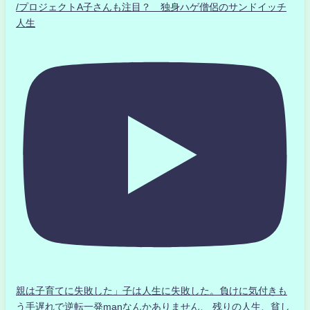
/プロジェクトA子さんも注目？ 独身ハゲ僧侶のサンドイッチ
人生
親は子育てに失敗した」子は人生に失敗した。負けに気付きも
う手遅れで逆転一発manなんかありません、 残りの人生、貧し