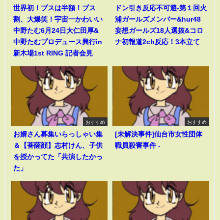
世界初！ブスは半額！ブス
ドン引き反応不可避-第１回火
割、大爆笑！宇宙一かわいい
浦ガールズメンバー&hur48
中野たむ6月24日大仁田厚&
妄想ガールズ18人選抜&コロ
中野たむプロデュース興行in
ナ初報道2ch反応！3本立て
新木場1st RING 記者会見
おすすめ
おすすめ
お婿さん募集いらっしゃい集
[未解決事件]仙台市女性団体
＆【菩薩顔】志村けん、子供
職員殺害事件 -
を授かってた「共演したかっ
た」