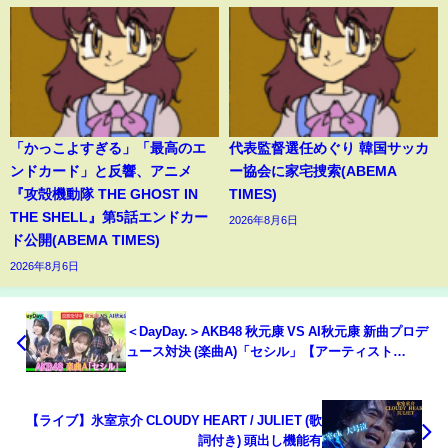
「かっこよすぎる」「最高のエ
代表監督選任めぐり 韓国サッカ
ンドカード」と反響、アニメ
ー協会に家宅捜索(ABEMA
『攻殻機動隊 THE GHOST IN
TIMES)
THE SHELL』第5話エンドカー
2026年8月6日
ド公開(ABEMA TIMES)
2026年8月6日
＜DayDay.＞AKB48 秋元康 VS AI秋元康 新曲プロデ
ュース対決 (楽曲A)「セシル」【アーティスト
LIVE】
【ライブ】氷室京介 CLOUDY HEART / JULIET (歌
詞付き) 頭出し機能有