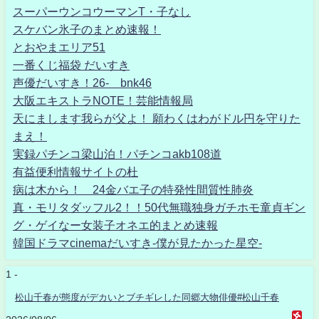
スーパーウンコウーマンT・子なし
スケバン氷子のまとめ速報！
とおやまエリア51
一番くじ福袋 だいすき
声優だいすき！26- bnk46
大阪エキストラNOTE！芸能情報局
天にまします我らが父よ！ 願わくはわがドル円を守りた
まえ！
実録パチンコ梁山泊！パチンコakb108道
有益便利情報サイトの杜
病は木から！ 24金バエ子の特発性間質性肺炎
真・モリタダッフル2！！50代無職独身ガチホモ童貞ギン
グ・ゲイなー女装子オネエ的まとめ速報
韓国ドラマcinemaだいすき-僕が見たかった星空-
1 -
松山千春が態度がデカいとブチギレした同郷大物俳優#松山千春