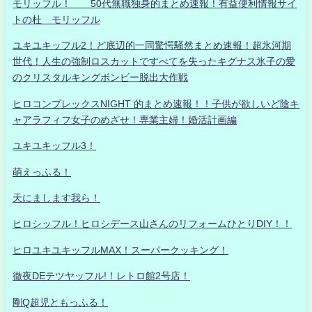
モリッフル！ 50代無職独身的まとめ速報！有益便利情報サイ
トの杜 モリッフル
ユキユキッフル2！ど底辺的一同驚愕騒然まとめ速報！超氷河期
世代！人生の強制ロスカットですべてを失ったキグナス氷子の愛
のクリスタルキングボンビー脱出大作戦
ヒロコンプレックスNIGHT 的まとめ速報！！子供が欲しいど陰キ
ャアラフィフ女子のめざせ！専業主婦！婚活計画編
ユキユキッフル3！
萌えっふる！
天にまします我ら！
ヒロシッフル！ヒロシデース山さんのリフォームひとりDIY！！
ヒロユキユキッフルMAX！スーパークッキング！
徹夜DEテツヤッフル!！レトロ館2号店！
剛Q超児ともっふる！