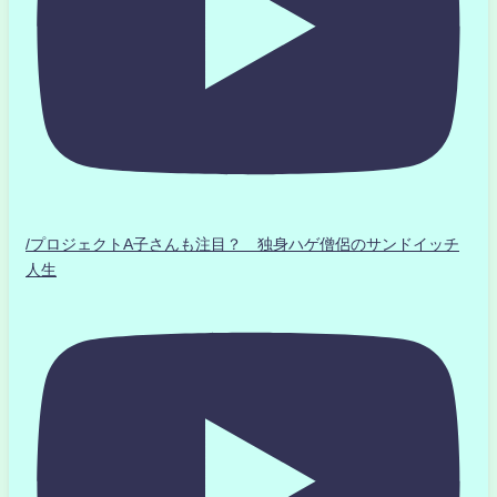
/プロジェクトA子さんも注目？ 独身ハゲ僧侶のサンドイッチ
人生