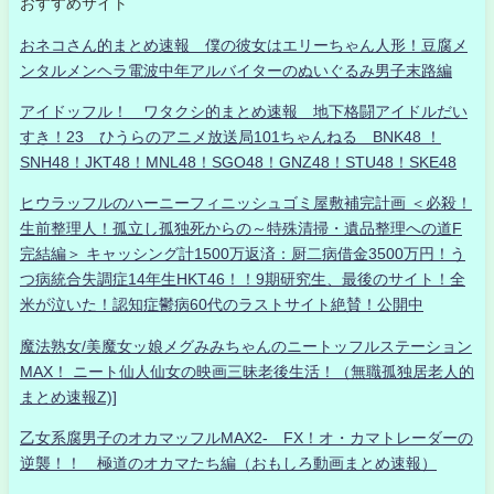
おすすめサイト
おネコさん的まとめ速報 僕の彼女はエリーちゃん人形！豆腐メ
ンタルメンヘラ電波中年アルバイターのぬいぐるみ男子末路編
アイドッフル！ ワタクシ的まとめ速報 地下格闘アイドルだい
すき！23 ひうらのアニメ放送局101ちゃんねる BNK48 ！
SNH48！JKT48！MNL48！SGO48！GNZ48！STU48！SKE48
ヒウラッフルのハーニーフィニッシュゴミ屋敷補完計画 ＜必殺！
生前整理人！孤立し孤独死からの～特殊清掃・遺品整理への道F
完結編＞ キャッシング計1500万返済：厨二病借金3500万円！う
つ病統合失調症14年生HKT46！！9期研究生、最後のサイト！全
米が泣いた！認知症鬱病60代のラストサイト絶賛！公開中
魔法熟女/美魔女ッ娘メグみみちゃんのニートッフルステーション
MAX！ ニート仙人仙女の映画三昧老後生活！（無職孤独居老人的
まとめ速報Z)]
乙女系腐男子のオカマッフルMAX2- FX！オ・カマトレーダーの
逆襲！！ 極道のオカマたち編（おもしろ動画まとめ速報）