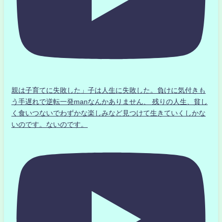
親は子育てに失敗した」子は人生に失敗した。負けに気付きも
う手遅れで逆転一発manなんかありません、 残りの人生、貧し
く食いつないでわずかな楽しみなど見つけて生きていくしかな
いのです。ないのです。