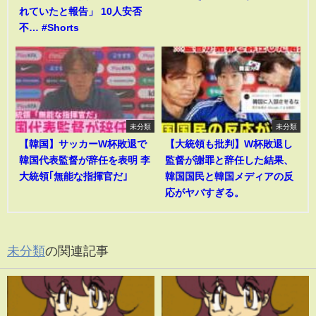
れていたと報告」 10人安否
不… #Shorts
未分類
未分類
【韓国】サッカーW杯敗退で
【大統領も批判】W杯敗退し
韓国代表監督が辞任を表明 李
監督が謝罪と辞任した結果、
大統領｢無能な指揮官だ｣
韓国国民と韓国メディアの反
応がヤバすぎる。
未分類
の関連記事