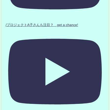
/プロジェクトA子さんも注目？ get a chance!