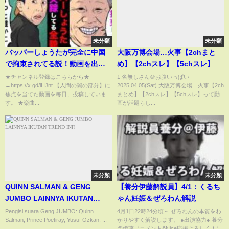
未分類
未分類
バッパーしょうたが完全に中国
大阪万博会場…火事【2chまと
で拘束されてる説！動画を出す
め】【2chスレ】【5chスレ】
も不自然な点が多数で、まだ拘
★チャンネル登録はこちらから★
1:名無しさん＠お腹いっぱい
→https://x.gd/lHJnt 【人間の闇の部分】に
2025.04.05(Sat) 大阪万博会場…火事【2ch
束されている噂の真相【アニ
焦点を当てた動画を毎日、投稿していま
まとめ】【2chスレ】【5chスレ】って動
メ】【Bappa Shota】
す。 ★楽曲...
画が話題らし...
未分類
未分類
QUINN SALMAN & GENG
【養分伊藤解説員】4/1：くるち
JUMBO LAINNYA IKUTAN
ゃん妊娠＆ぜろわん解説
TREND INI?
Pengisi suara Geng JUMBO: Quinn
4月1日22時24分頃～ ぜろわんの本質をわ
Salman, Prince Poetiray, Yusuf Ozkan, ...
かりやすく解説します。 ●出演協力● 養分
@伊藤（コメント&Nice応援よろしく！）