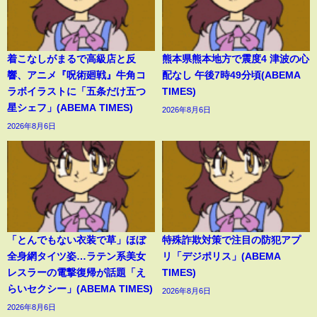
着こなしがまるで高級店と反
熊本県熊本地方で震度4 津波の心
響、アニメ『呪術廻戦』牛角コ
配なし 午後7時49分頃(ABEMA
ラボイラストに「五条だけ五つ
TIMES)
星シェフ」(ABEMA TIMES)
2026年8月6日
2026年8月6日
「とんでもない衣装で草」ほぼ
特殊詐欺対策で注目の防犯アプ
全身網タイツ姿…ラテン系美女
リ「デジポリス」(ABEMA
レスラーの電撃復帰が話題「え
TIMES)
らいセクシー」(ABEMA TIMES)
2026年8月6日
2026年8月6日