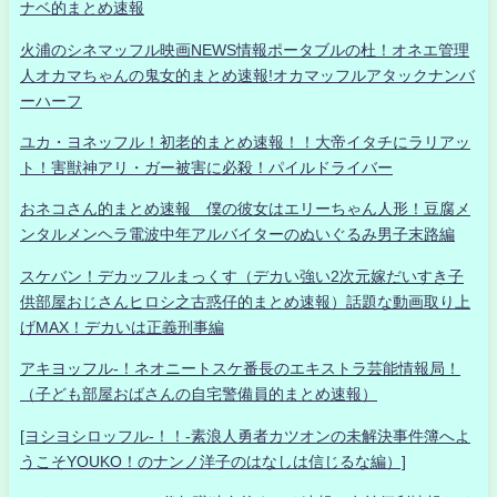
ナベ的まとめ速報
火浦のシネマッフル映画NEWS情報ポータブルの杜！オネエ管理
人オカマちゃんの鬼女的まとめ速報!オカマッフルアタックナンバ
ーハーフ
ユカ・ヨネッフル！初老的まとめ速報！！大帝イタチにラリアッ
ト！害獣神アリ・ガー被害に必殺！パイルドライバー
おネコさん的まとめ速報 僕の彼女はエリーちゃん人形！豆腐メ
ンタルメンヘラ電波中年アルバイターのぬいぐるみ男子末路編
スケバン！デカッフルまっくす（デカい強い2次元嫁だいすき子
供部屋おじさんヒロシ之古惑仔的まとめ速報）話題な動画取り上
げMAX！デカいは正義刑事編
アキヨッフル-！ネオニートスケ番長のエキストラ芸能情報局！
（子ども部屋おばさんの自宅警備員的まとめ速報）
[ヨシヨシロッフル-！！-素浪人勇者カツオンの未解決事件簿へよ
うこそYOUKO！のナンノ洋子のはなしは信じるな編）]