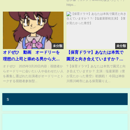
https...
未分類
未分類
オドぜひ 動画 オードリーを
【保育ドラマ】あなたは本気で
理想の上司と崇める男から大事
園児と向き合えていますか？？/
な報告 3月20日
【塩釜菜那初主演】【僕が見た
オドぜひ 2025年3月20日内容：視聴者か
?【保育ドラマ】あなたは本気で園児と向
らオードリーに会いたい人や会わせたい人
き合えていますか？ 主演：塩釜菜那（僕
かった青空】
を募集し選ばれた出演者がオードリーとト
が見たかった青空）初挑戦！ 今回は神奈
ークする視聴者参加型...
川県川崎市にある保育園りえ...
s