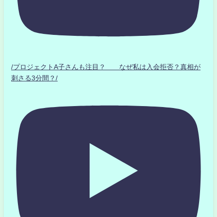
/プロジェクトA子さんも注目？ なぜ私は入会拒否？真相が
刺さる3分間？/