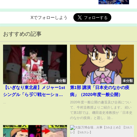
Xでフォローしよう
おすすめの記事
未分類
未分類
【いぎなり東北産】メジャー1st
第1部 講演「日本史のなかの疫
シングル「らゔ♡戦セーショ
病」（2020年度一般公開）
ン」?? 伊達花彩カメラ #いぎな
...
2020年度一般公開の趣旨及び企画につい
て、牛村圭教授よりご紹介します。 続い
り東北産
て第1部では、磯田道史准教授が「日本史
のなかの疫病」と題し、治...