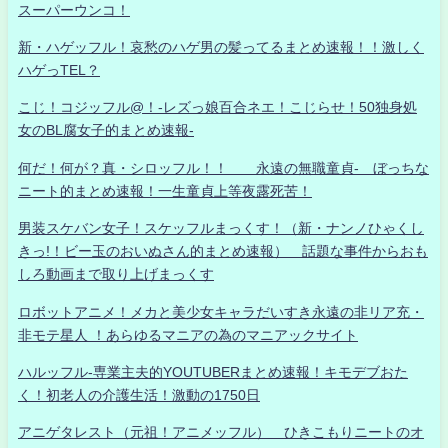
スーパーウンコ！
新・ハゲッフル！哀愁のハゲ男の髪ってるまとめ速報！！激しく
ハゲっTEL？
こじ！コジッフル@！-レズっ娘百合ネエ！こじらせ！50独身処
女のBL腐女子的まとめ速報-
何だ！何が？真・シロッフル！！ 永遠の無職童貞- ぼっちな
ニート的まとめ速報！一生童貞上等夜露死苦！
男装スケバン女子！スケッフルまっくす！（新・ナンノひゃくし
きっ!！ビー玉のおいぬさん的まとめ速報） 話題な事件からおも
しろ動画まで取り上げまっくす
ロボットアニメ！メカと美少女キャラだいすき永遠の非リア充・
非モテ星人 ！あらゆるマニアの為のマニアックサイト
ハルッフル-専業主夫的YOUTUBERまとめ速報！キモデブおた
く！初老人の介護生活！激動の1750日
アニゲタレスト（元祖！アニメッフル） ひきこもりニートのオ