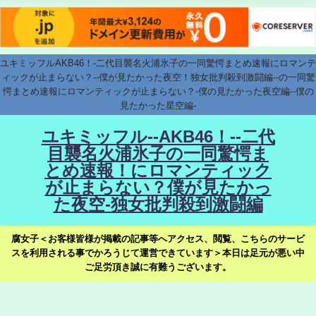
ユキミッフルAKB46！-二代目襲名火浦氷子の一同驚愕まとめ速報にロマンテ
ィックが止まらない？--僕が見たかった夜空！独女批判殺到激闘編--の一同驚
愕まとめ速報にロマンティックが止まらない？-僕の見たかった夜空編--僕の
見たかった星空編-
ユキミッフル--AKB46！--二代
目襲名火浦氷子の一同驚愕ま
とめ速報！にロマンティック
が止まらない？僕が見たかっ
た夜空-独女批判殺到激闘編
腐女子＜お客様皆様が掲載の記事等へアクセス、閲覧、こちらのサービ
スを利用される事でかろうじて運営できています＞本日は足元が悪い中
ご足労頂き誠に有難うございます。