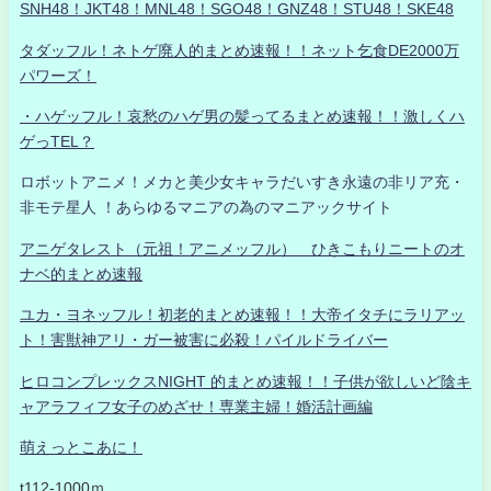
SNH48！JKT48！MNL48！SGO48！GNZ48！STU48！SKE48
タダッフル！ネトゲ廃人的まとめ速報！！ネット乞食DE2000万
パワーズ！
・ハゲッフル！哀愁のハゲ男の髪ってるまとめ速報！！激しくハ
ゲっTEL？
ロボットアニメ！メカと美少女キャラだいすき永遠の非リア充・
非モテ星人 ！あらゆるマニアの為のマニアックサイト
アニゲタレスト（元祖！アニメッフル） ひきこもりニートのオ
ナベ的まとめ速報
ユカ・ヨネッフル！初老的まとめ速報！！大帝イタチにラリアッ
ト！害獣神アリ・ガー被害に必殺！パイルドライバー
ヒロコンプレックスNIGHT 的まとめ速報！！子供が欲しいど陰キ
ャアラフィフ女子のめざせ！専業主婦！婚活計画編
萌えっとこあに！
t112-1000ｍ