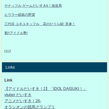
ヤナッフル ゲームだいすき6！放送局
ヒウラー総統の野望
三代目 ユキユキッフル 花のひうら組! 見参！
魁!!アイドル塾!
t112
Links
Link
【アイドルだいすき！2】「IDOL DAISUKI！」
vtuber だいすき
アニメだいすき！26-
オラシオンの競馬グランプリ