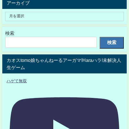
アーカイブ
検索
検索
カオスtomo娘ちゃんねーるアーガマ!Haraハラ!未解決人
生ゲーム
ハゲて無双